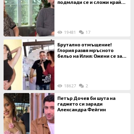
подмлади се и сложи край
на 20-годишен брак
19481
17
Брутално отмъщение!
Глория развя мръсното
бельо на Илия: Ожени се за
120 кг жена, заряза Симона,
за да гледа чуждо дете!
18627
2
Петър Дочев би шута на
гаджето си заради
Александра Фейгин