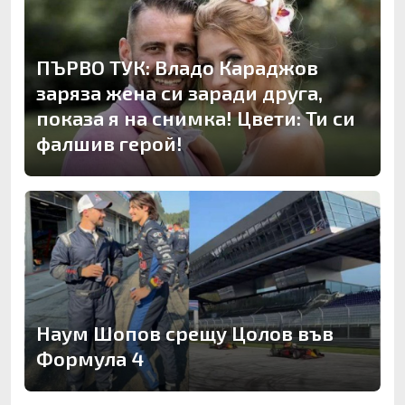
ПЪРВО ТУК: Владо Караджов
заряза жена си заради друга,
показа я на снимка! Цвети: Ти си
фалшив герой!
Наум Шопов срещу Цолов във
Формула 4