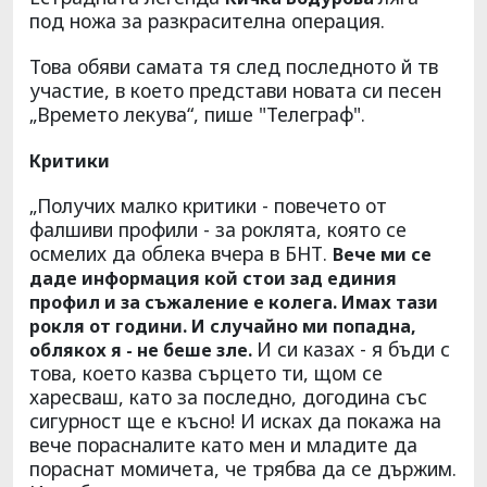
под ножа за разкрасителна операция.
Това обяви самата тя след последното й тв
участие, в което представи новата си песен
„Времето лекува“, пише "Телеграф".
Критики
„Получих малко критики - повечето от
фалшиви профили - за роклята, която се
осмелих да облека вчера в БНТ.
Вече ми се
даде информация кой стои зад единия
профил и за съжаление е колега. Имах тази
рокля от години. И случайно ми попадна,
И си казах - я бъди с
облякох я - не беше зле.
това, което казва сърцето ти, щом се
харесваш, като за последно, догодина със
сигурност ще е късно! И исках да покажа на
вече порасналите като мен и младите да
пораснат момичета, че трябва да се държим.