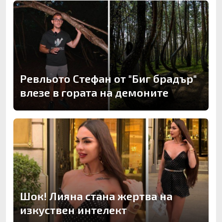
Ревльото Стефан от "Биг брадър"
влезе в гората на демоните
Шок! Лияна стана жертва на
изкуствен интелект