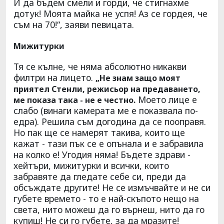
И да бъдем смели и горди, че стигнахме
дотук! Моята майка не успя! Аз се гордея, че
съм на 70!“, заяви певицата.
Мижитурки
Тя се кълне, че няма абсолютно никакви
филтри на лицето.
„Не знам защо моят
приятел Стенли, режисьор на предаването,
Моето лице е
ме показа така - не е честно.
слабо (винаги камерата ме е показвала по-
едра). Решила съм догодина да се пооправя.
Но пак ще се намерят такива, които ще
кажат - тази пък се е опънала и е забравила
на колко е! Угодия няма! Бъдете здрави -
хейтъри, мижитурки и всички, които
забравяте да гледате себе си, преди да
обсъждате другите! Не се измъчвайте и не си
губете времето - то е най-скъпото нещо на
света, нито можеш да го върнеш, нито да го
купиш! Не си го губете, за да мразите!