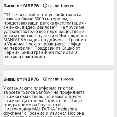
Бивш от МВР76
преди 1 месец
""Иззети са мобилни устройства и са
свалени близо 3000 материала,
представляващи детска експлоатация -
снимки, видео, файлове""; Че тръсиме
устройството,че все пак е веществено
доказателство. Гнусната и Чистокръвна
МАНГАЛКА надеждо дойчева с Грознио
и Увиснал Нос е от фракцията "лофци
на педофили". Поздрави от Сашко от
Перник. Бивш граничен полицай и
настоящ евангелист.
Бивш от МВР76
преди 1 месец
У сатаниската платформа тик ток
търсете "Sande Sandov" на профилната
снимка съм отлево, но имам и други
снимки. Да станем "приятели". Писах
преди време на Гнусната и
Чистокръвна МАНГАЛКА "nadezhda
doycheva" с Грознио и Увиснал Нос она