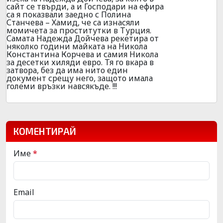
сайт се твърди, а и Господари на ефира
са я показвали заедно с Полина
Станчева – Хамид, че са изнасяли
момичета за проститутки в Турция.
Самата Надежда Дойчева рекетира от
няколко години майката на Никола
Константина Корчева и самия Никола
за десетки хиляди евро. Тя го вкара в
затвора, без да има нито един
документ срещу него, защото имала
големи връзки навсякъде. !!!
КОМЕНТИРАЙ
Име
*
Email