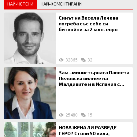
НАЙ-ЧЕТЕНИ
НАЙ-КОМЕНТИРАНИ
Синът на Весела Лечева
погреба със себе си
биткойни за 2 млн. евро
32865
32
Зам.-министърката Павлета
Пеловска вилнее на
Малдивите и в Испания с
богата любовница – брокер
на недвижими имоти
25480
15
НОВА ЖЕНА ЛИ РАЗВЕДЕ
ГЕРО? Стопи 50 кила,