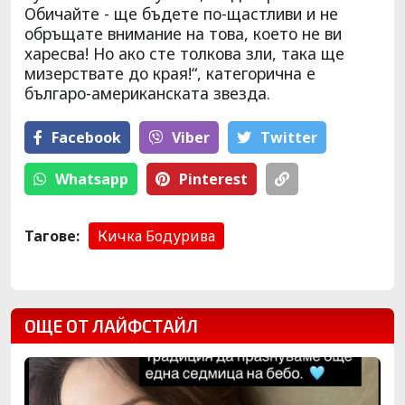
Обичайте - ще бъдете по-щастливи и не
обръщате внимание на това, което не ви
харесва! Но ако сте толкова зли, така ще
мизерствате до края!“, категорична е
българо-американската звезда.
Facebook
Viber
Тwitter
Whatsapp
Pinterest
Тагове:
Кичка Бодурива
ОЩЕ ОТ ЛАЙФСТАЙЛ