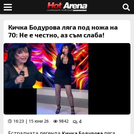
Кичка Бодурова ляга под ножа на
70: Не е честно, аз съм слаба!
16:23 | 15 юни 26
9842
4
Естрадната легенда
ляга
Кичка Бодурова