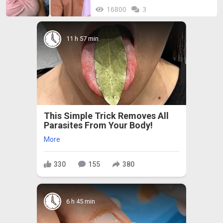
16800
3
11 h 57 min
This Simple Trick Removes All
Parasites From Your Body!
More
330
155
380
6 h 45 min