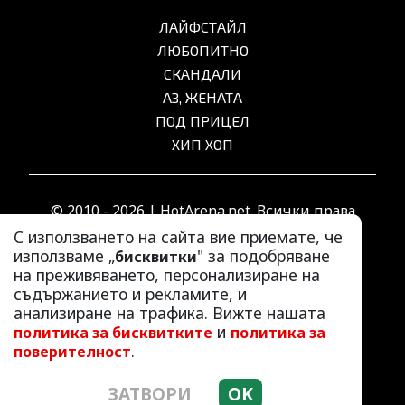
ЛАЙФСТАЙЛ
ЛЮБОПИТНО
СКАНДАЛИ
АЗ, ЖЕНАТА
ПОД ПРИЦЕЛ
ХИП ХОП
© 2010 - 2026 | HotArena.net. Всички права
запазени.
С използването на сайта вие приемате, че
използваме „
" за подобряване
бисквитки
на преживяването, персонализиране на
РЕКЛАМА
съдържанието и рекламите, и
КОНТАКТИ
анализиране на трафика. Вижте нашата
и
политика за бисквитките
политика за
ОБЩИ УСЛОВИЯ
.
поверителност
ПОЛИТИКА ЗА ПОВЕРИТЕЛНОСТ
ПОЛИТИКА ЗА БИСКВИТКИТЕ
ЗАТВОРИ
OK