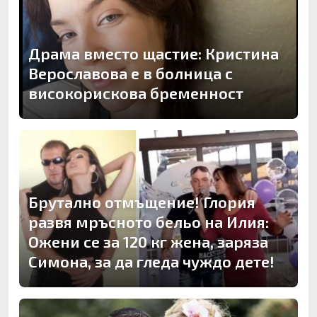
Драма вместо щастие: Кристина
Верославова е в болница с
високорискова бременност
Брутално отмъщение! Глория
развя мръсното бельо на Илия:
Ожени се за 120 кг жена, заряза
Симона, за да гледа чуждо дете!