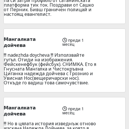
па си затри профило от сатанинската
платформа тик ток. Поздрави от Сашко
от Перник. Бивш граничен полицай и
настоящ евангелист.
Мангалката
преди 1
месец
дойчева
!!! nadezhda doycheva !!! Използвайте
гугъл. Отиди на изображения.
Фейскенефбук (фейсбук). СНИМКА. Ето я
Гнусната Мангалка и Чистокръвна
Циганка надежда дойчева с Грознио и
Увиснал Нос(вещеричарски нос).
Откъде го вадиш това самочувствие.
Мангалката
преди 1
месец
дойчева
!!! Но в цялата история изведнъж отново
изскача Надежда Дойчева, за която в