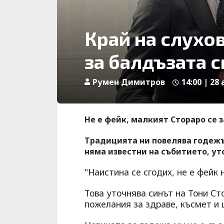
Край на слухов
за балдъзата с
Румен Димитров
14:00 | 28 
Не е фейк, малкият Стораро се 
Традицията ни повелява годежът
няма известни на събитието, ут
"Наистина се сгодих, не е фейк 
Това уточнява синът на Тони Ст
пожелания за здраве, късмет и 