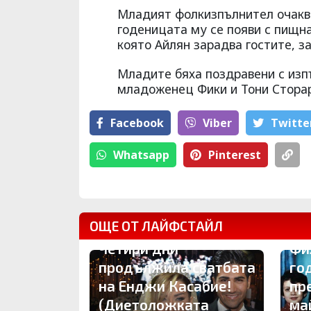
Младият фолкизпълнител очаква
годеницата му се появи с пищна
която Айлян зарадва гостите, за
Младите бяха поздравени с изп
младоженец Фики и Тони Сторар
Facebook
Viber
Тwitte
Whatsapp
Pinterest
ОЩЕ ОТ ЛАЙФСТАЙЛ
Четири дни
Фи
продължила сватбата
го
на Енджи Касабие!
пр
(Диетоложката
ма