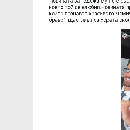
Новината за годежа му не е със
което той се влюбил.Новината п
които познават красивото момич
браво", щастливи са хората око