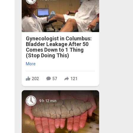
Gynecologist in Columbus:
Bladder Leakage After 50
Comes Down to 1 Thing
(Stop Doing This)
More
202
57
121
9 h 12 min