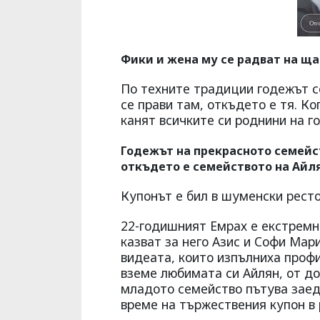
Фики и жена му се радват на щ
По техните традиции годежът се
се прави там, откъдето е тя. Ко
канят всичките си роднини на г
Годежът на прекрасното семейст
откъдето е семейството на Айля
Купонът е бил в шуменски ресто
22-годишният Емрах е екстремн
казват за него Азис и Софи Мар
видеата, които изпълниха профи
вземе любимата си Айлян, от до
младото семейство пътува заед
време на тържествения купон в