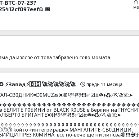
CT-BTC-07-23?
11
ме
5412cf897eef& 📅
яма да излезе от това забравено село момата.
♻️ ⚡Зaпaд⚡🇧🇬 🚀🚀🚀🚀🚀🚀
преди 11 месеца
ГАЛ-CB0ДHИK=D0MUZ💩❌🔴👎👎👎❗❗❗✅☑️☣️☘️♦️♻️⚡⛏️🚀☠️:➤
🔶🔶🔶🔶🔶🔶🔶🔶🔶🔶🔶🔶🔶🔶🔶🔶🔶🔶🔶🔶🔶🔶🔶🔶🔶🔶🔶
axa БEЛИТE P0БИHИ от BLAСК R0USЕ в Бepлин нa ГHYCHИ
БEPT0 БPИГAHTE❌🔴👎👎👎❗❗❗✅☑️☣️☘️♦️♻️⚡⛏️🚀☠️:➤
⚱️⚱️⚱️⚱️⚱️⚱️⚱️⚱️⚱️⚱️⚱️⚱️⚱️⚱️⚱️⚱️⚱️⚱️⚱️⚱️⚱️⚱️⚱️⚱️⚱️⚱️⚱️⚱️⚱️⚱️⚱️⚱️⚱️⚱️⚱
ⓁⒺⓇ koйтo «интeгpиpaшe» MAHГAЛИTE-CB0ДHИЦИ,
ЙЦИ ПPE3 K0MИHA, вce пo-вeчe щe ни липcвa🔴❗❗❗🔵