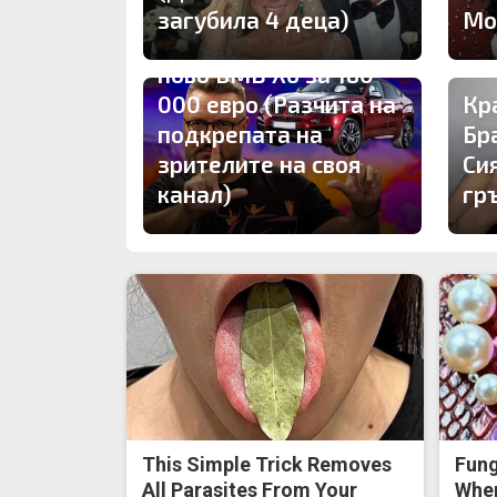
загубила 4 деца)
Мо
Карбовски подкара
ново БМВ Х6 за 180
000 евро (Разчита на
Кр
подкрепата на
Бр
зрителите на своя
Си
канал)
гр
This Simple Trick Removes
Fung
All Parasites From Your
When