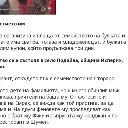
астието им
 организира и плаща от семейството на булката и
гато има сватба, тогава и младоженецът, и булката
олям купон, който продължава три дни.
во се е състоял в село Подайва, община Исперих,
н.
рант, откъдето пък е семейството на Стораро.
ото дете на фамилията, но и много обичлив мъж,
инова, приятели на баща му. От фотосите и
ла на Емрах, се вижда как той пристига, за да
ма й. На други феновете му проследяват как
но с брат му Фики и съпругата му Гюлджан и по
 ресторант в Шумен.