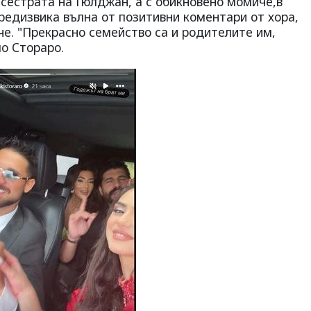
 сестрата на Гюлджан, а с обикновено момиче,в
редизвика вълна от позитивни коментари от хора,
е. "Прекрасно семейство са и родителите им,
ло Стораро.