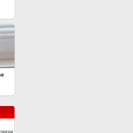
he
преди