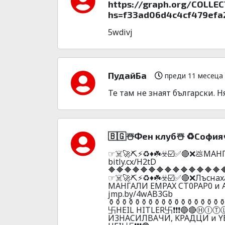
https://graph.org/COLLE
hs=f33ad06d4c4cf479efa2
5wdivj
ПудайБа
преди 11 месеца
Те там не знаят български. Н
🇧🇬☃️Фeн клyб☃️ ♻️Сoфия
☞☠️🚀⛏️⚡♻️♦️☘️☣️☑️✅🔴❌💩МАH
bitly.cx/H2tD
🔶🔶🔶🔶🔶🔶🔶🔶🔶🔶🔶🔶🔶🔶
☞☠️🚀⛏️⚡♻️♦️☘️☣️☑️✅🔴❌Лъcн
MAHГAЛИ EMPAX CT0PAP0 и АЛ
jmp.by/4wAB3Gb
️⚱️⚱️⚱️⚱️⚱️⚱️⚱️⚱️⚱️⚱️⚱️⚱️⚱️⚱️⚱️⚱️⚱️
卐НЕIL НIТLЕR卐❗❗❗🔵🔴ⒽⒾⓉ
И3HACИЛBAЧИ, KPAДЦИ и YБИ