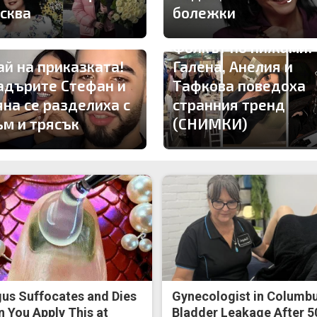
сква
болежки
Фолкът по пижами!
ай на приказката!
Галена, Анелия и
адърите Стефан и
Тафкова поведоха
яна се разделиха с
странния тренд
ъм и трясък
(СНИМКИ)
us Suffocates and Dies
Gynecologist in Columbu
 You Apply This at
Bladder Leakage After 5