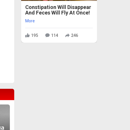
Constipation Will Disappear
And Feces Will Fly At Once!
More
195
114
246
ла