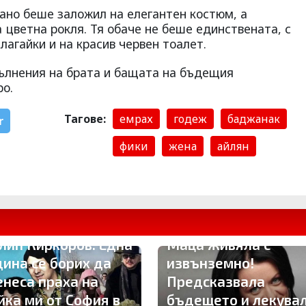
но беше заложил на елегантен костюм, а
 цветна рокля. Тя обаче не беше единствената, с
лагайки и на красив червен тоалет.
ълнения на брата и бащата на бъдещия
о.
Тагове:
емрах
годеж
баджанак
r
фики
жена
айлян
Милена Маркова-
лип Киркоров: Една
Маца живяла с
дина се борих да
извънземно!
енеса праха на
Предсказвала
йка ми от София в
бъдещето и лекува