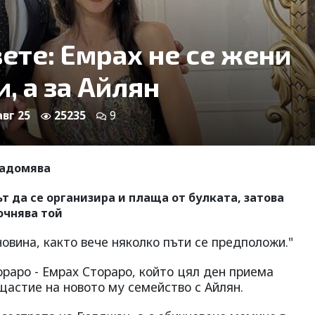
ете: Емрах не се жени
и, а за Айлян
авг 25
25235
9
задомява
 да се организира и плаща от булката, затова
очнява той
новина, както вече няколко пъти се предположи."
ораро - Емрах Стораро, който цял ден приема
щастие на новото му семейство с Айлян.