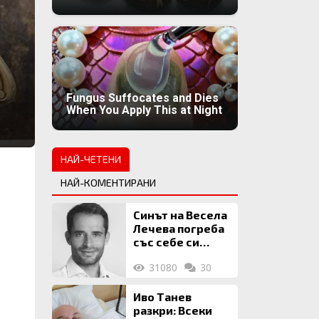
Fungus Suffocates and Dies
When You Apply This at Night
НАЙ-ЧЕТЕНИ
НАЙ-КОМЕНТИРАНИ
Синът на Весела
Лечева погреба
със себе си
биткойни за 2
31080
30
млн. евро
Иво Танев
разкри: Всеки