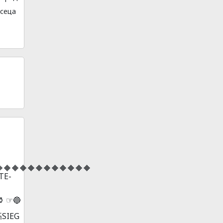
сеца
🔶🔶🔶🔶🔶🔶🔶🔶🔶🔶🔶
TE-
️⚱️ ☞🔵
卐SIЕG