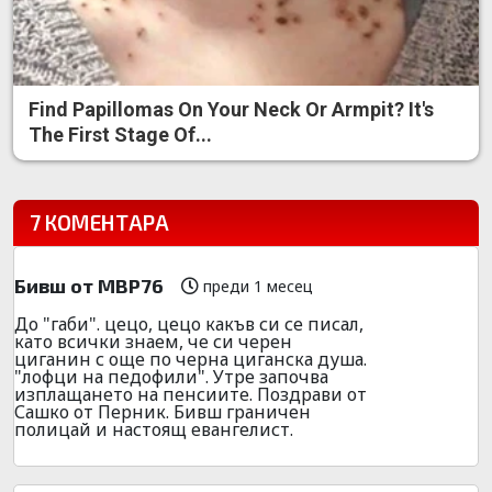
Find Papillomas On Your Neck Or Armpit? It's
The First Stage Of...
7 КОМЕНТАРА
Бивш от МВР76
преди 1 месец
До "габи". цецо, цецо какъв си се писал,
като всички знаем, че си черен
циганин с още по черна циганска душа.
"лофци на педофили". Утре започва
изплащането на пенсиите. Поздрави от
Сашко от Перник. Бивш граничен
полицай и настоящ евангелист.