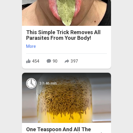
This Simple Trick Removes All
Parasites From Your Body!
More
454
90
397
3 h 46 min
One Teaspoon And All The