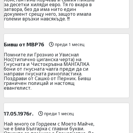
за десетки хиляди евро. Тя го вкара в
затвора, без да има нито един
документ срещу него, защото имала
големи връзки навсякъде. !!!
Бивш от МВР76
преди 1 месец
Помните ли Грознио и Увиснал
Нос(типично циганска черта) на
Гнусната и Чистокръвна МАНГАЛКА
бони от гнусната чалга преди да си
направи гнусната ринопластика.
Поздрави от Сашко от Перник. Бивш
граничен полицай и настоящ
евангелист.
17.05.1976г.
преди 1 месец
Най много се Гордеем с Моето Майче,
че е Бяла Българка с главни букви.