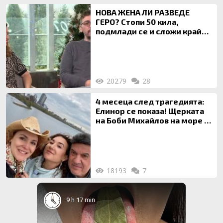
НОВА ЖЕНА ЛИ РАЗВЕДЕ
ГЕРО? Стопи 50 кила,
подмлади се и сложи край
на 20-годишен брак
20279
28
4 месеца след трагедията:
Елинор се показа! Щерката
на Боби Михайлов на море с
майка си
18193
7
9 h 17 min