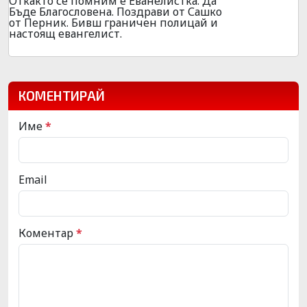
Откакто се помним е Еванелистка. Да
Бъде Благословена. Поздрави от Сашко
от Перник. Бивш граничен полицай и
настоящ евангелист.
КОМЕНТИРАЙ
Име
*
Email
Коментар
*