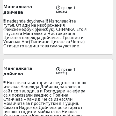
Мангалката
преди 1
месец
дойчева
!!! nadezhda doycheva !!! Използвайте
гугъл. Отиди на изображения.
Фейскенефбук (фейсбук). СНИМКА. Ето я
Гнусната Мангалка и Чистокръвна
Циганка надежда дойчева с Грознио и
Увиснал Нос(Типично Циганска Черта).
Откъде го вадиш това самочувствие.
Мангалката
преди 1
месец
дойчева
!!! Но в цялата история изведнъж отново
изскача Надежда Дойчева, за която в
сайт се твърди, а и Господари на ефира
са я показвали заедно с Полина
Станчева – Хамид, че са изнасяли
момичета за проститутки в Турция.
Самата Надежда Дойчева рекетира от
няколко години майката на Никола
Константина Корчева и самия Никола