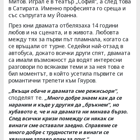
Митов. Играл е в театър „София“, а след това
в Сатирата. Именно професията го среща и
със съпругата му Йоанна.
През юни двамата отбелязаха 14 години
любов и на сцената, и в живота. Любовта
между тях за първи път пламнала, когато са
се връщали от турне. Седейки най-отзад в
автобуса, докато всички други спят, двамата
са имали възможност да водят интересни
разговори по всякакви теми и за нея това е
бил моментът, в който усетила първите си
романтични трепети към Гяуров.
„Вкъщи обаче и двамата сме режисьори“,
споделят те.
„Много добре знаем как да се
нараним и къде у другия да „бръкнем“, но
хубавото е, че и на двамата ни минава бързо.
След всички кризи помежду си някак си
винаги сме оставали заедно. Справяме се
много добре с трудностите и винаги се
хващаме здраво един за друг.“