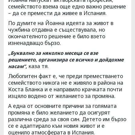
семейството взема още едно важно решение
– да се премести да живее в Испания.
По думите на Йоанна идеята за живот в
чужбина отдавна е съществувала, но
окончателното решение е било взето
изненадващо бързо.
„Буквално за няколко месеца се взе
решението, организира се всичко и дойдохме
каза тя.
насам“,
Любопитен факт е, че преди преместването
семейството никога не е живяло в района на
Коста Бланка и е направило крачката почти
изцяло водено от желанието за промяна.
А една от основните причини за голямата
промяна е било желанието да осигурят
различна среда за своя син. Детето им бързо
се е адаптирало към новия живот и е
оценило атмосферата в Испания.