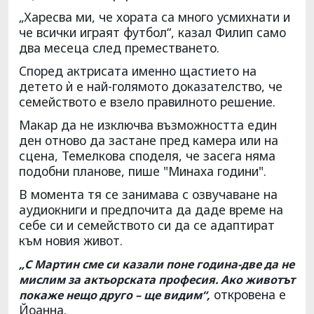
„Харесва ми, че хората са много усмихнати и
че всички играят футбол“, казал Филип само
два месеца след преместването.
Според актрисата именно щастието на
детето ѝ е най-голямото доказателство, че
семейството е взело правилното решение.
Макар да не изключва възможността един
ден отново да застане пред камера или на
сцена, Темелкова споделя, че засега няма
подобни планове, пише "Минаха години".
В момента тя се занимава с озвучаване на
аудиокниги и предпочита да даде време на
себе си и семейството си да се адаптират
към новия живот.
„С Мартин сме си казали поне година-две да не
мислим за актьорската професия. Ако животът
откровена е
покаже нещо друго – ще видим“,
Йоанна.