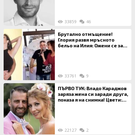
33859
46
Брутално отмъщение!
Глория развя мръсното
бельо на Илия: Ожени се за
120 кг жена, заряза Симона,
за да гледа чуждо дете!
33761
9
ПЪРВО ТУК: Владо Караджов
заряза жена си заради друга,
показа я на снимка! Цвети:
Ти си фалшив герой!
22127
2