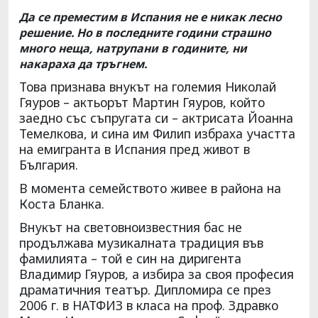
Да се преместим в Испания не е никак лесно
решение. Но в последните години страшно
много неща, натрупани в годините, ни
накараха да тръгнем.
Това признава внукът на големия Николай
Гяуров – актьорът Мартин Гяуров, който
заедно със съпругата си – актрисата Йоанна
Темелкова, и сина им Филип избраха участта
на емигранта в Испания пред живот в
България.
В момента семейството живее в района на
Коста Бланка.
Внукът на световноизвестния бас не
продължава музикалната традиция във
фамилията – той е син на диригента
Владимир Гяуров, а избира за своя професия
драматичния театър. Дипломира се през
2006 г. в НАТФИЗ в класа на проф. Здравко