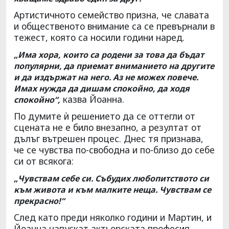
Артистичното семейство призна, че славата
и общественото внимание са се превърнали в
тежест, която са носили години наред.
„Има хора, които са родени за това да бъдат
популярни, да приемат вниманието на другите
и да издържат на него. Аз не можех повече.
Имах нужда да дишам спокойно, да ходя
казва Йоанна.
спокойно“,
По думите ѝ решението да се оттегли от
сцената не е било внезапно, а резултат от
дълъг вътрешен процес. Днес тя признава,
че се чувства по-свободна и по-близо до себе
си от всякога:
„Чувствам себе си. Събудих любопитството си
към живота и към малките неща. Чувствам се
прекрасно!“
След като преди няколко години и Мартин, и
Йоанна напускат актьорската професия,