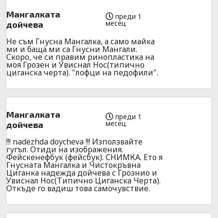
Мангалката
преди 1
месец
дойчева
Не съм Гнусна Мангалка, а само майка
ми и баща ми са Гнусни Мангали.
Скоро, че си правим ринопластика на
моя Грозен и Увиснал Нос(типично
циганска черта). "лофци на педофили".
Мангалката
преди 1
месец
дойчева
!!! nadezhda doycheva !!! Използвайте
гугъл. Отиди на изображения.
Фейскенефбук (фейсбук). СНИМКА. Ето я
Гнусната Мангалка и Чистокръвна
Циганка надежда дойчева с Грознио и
Увиснал Нос(Типично Циганска Черта).
Откъде го вадиш това самочувствие.