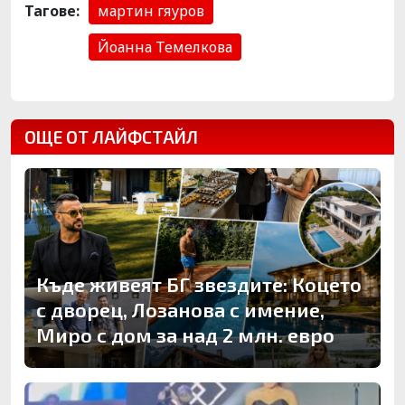
Тагове:
мартин гяуров
Йоанна Темелкова
ОЩЕ ОТ ЛАЙФСТАЙЛ
Къде живеят БГ звездите: Коцето
с дворец, Лозанова с имение,
Миро с дом за над 2 млн. евро