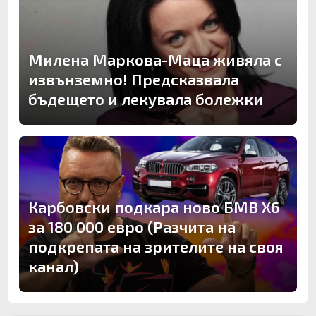
Милена Маркова-Маца живяла с
извънземно! Предсказвала
бъдещето и лекувала болежки
Карбовски подкара ново БМВ Х6
за 180 000 евро (Разчита на
подкрепата на зрителите на своя
канал)