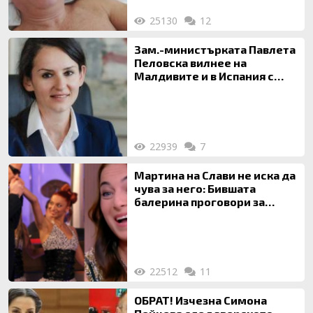
25130
12
Зам.-министърката Павлета
Пеловска вилнее на
Малдивите и в Испания с
богата любовница – брокер
на недвижими имоти
22939
7
Мартина на Слави не иска да
чува за него: Бившата
балерина проговори за
живота си с Дългия
22512
11
ОБРАТ! Изчезна Симона