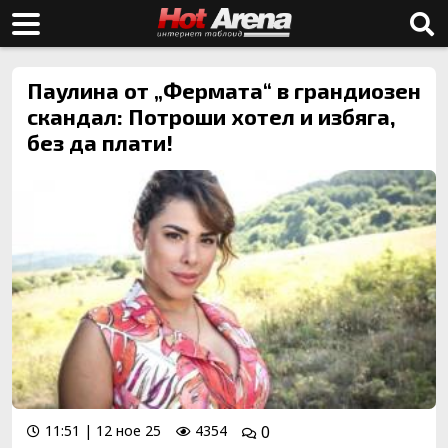
Паулина от „Фермата“ в грандиозен
скандал: Потроши хотел и избяга,
без да плати!
11:51 | 12 ное 25
4354
0