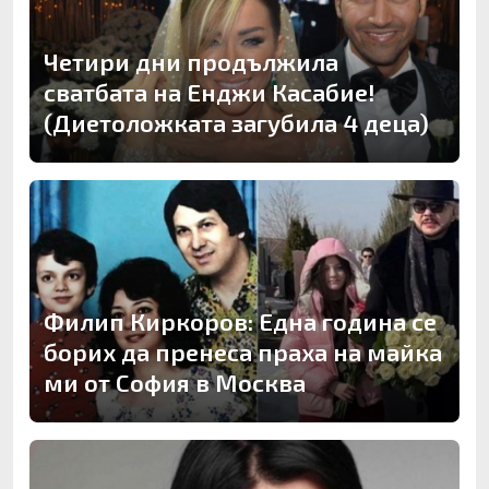
Четири дни продължила
сватбата на Енджи Касабие!
(Диетоложката загубила 4 деца)
Филип Киркоров: Една година се
борих да пренеса праха на майка
ми от София в Москва