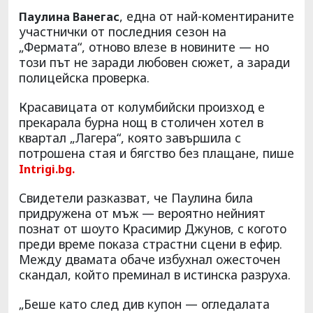
, една от най-коментираните
Паулина Ванегас
участнички от последния сезон на
„Фермата“, отново влезе в новините — но
този път не заради любовен сюжет, а заради
полицейска проверка.
Красавицата от колумбийски произход е
прекарала бурна нощ в столичен хотел в
квартал „Лагера“, която завършила с
потрошена стая и бягство без плащане, пише
Intrigi.bg.
Свидетели разказват, че Паулина била
придружена от мъж — вероятно нейният
познат от шоуто Красимир Джунов, с когото
преди време показа страстни сцени в ефир.
Между двамата обаче избухнал ожесточен
скандал, който преминал в истинска разруха.
„Беше като след див купон — огледалата