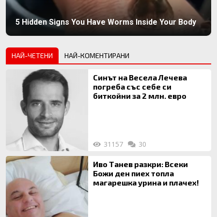
5 Hidden Signs You Have Worms Inside Your Body
НАЙ-ЧЕТЕНИ
НАЙ-КОМЕНТИРАНИ
Синът на Весела Лечева
погреба със себе си
биткойни за 2 млн. евро
31157
30
Иво Танев разкри: Всеки
Божи ден пиех топла
магарешка урина и плачех!