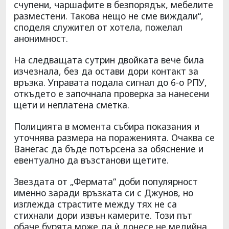
счупени, чаршафите в безпорядък, мебелите
разместени. Такова нещо не сме виждали“,
споделя служител от хотела, пожелал
анонимност.
На следващата сутрин двойката вече била
изчезнала, без да остави дори контакт за
връзка. Управата подала сигнал до 6-о РПУ,
откъдето е започнала проверка за нанесени
щети и неплатена сметка.
Полицията в момента събира показания и
уточнява размера на пораженията. Очаква се
Ванегас да бъде потърсена за обяснение и
евентуално да възстанови щетите.
Звездата от „Фермата“ доби популярност
именно заради връзката си с Джунов, но
изглежда страстите между тях не са
стихнали дори извън камерите. Този път
обаче бурята може да ѝ донесе не медийна