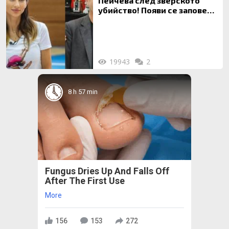
Пейчева след зверското
убийство! Появи се заповед
за локализирането й
19943
2
8 h 57 min
Fungus Dries Up And Falls Off
After The First Use
More
156
153
272