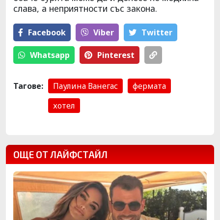
слава, а неприятности със закона.
Facebook
Viber
Тwitter
Whatsapp
Pinterest
Тагове:
Паулина Ванегас
фермата
хотел
ОЩЕ ОТ ЛАЙФСТАЙЛ