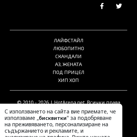
ЛАЙФСТАЙЛ
ЛЮБОПИТНО
СКАНДАЛИ
АЗ, ЖЕНАТА
ПОД ПРИЦЕЛ
ХИП ХОП
© 2010 - 2026 | HotArena.net. Всички права
запазени.
С използването на сайта вие приемате, че
използваме „
" за подобряване
бисквитки
на преживяването, персонализиране на
РЕКЛАМА
съдържанието и рекламите, и
КОНТАКТИ