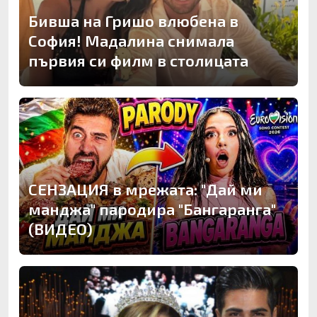
Бивша на Гришо влюбена в
София! Мадалина снимала
първия си филм в столицата
СЕНЗАЦИЯ в мрежата: "Дай ми
манджа" пародира "Бангаранга"
(ВИДЕО)