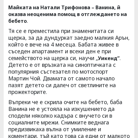
Майката на Натали Трифонова – Ванина, й
оказва неоценима помощ в отглеждането на
.
бебето
Тя се е преместила при знаменитата си
щерка, за да дундуркат заедно малкия Арън,
който е вече на 4 месеца. Бабата живее в
съседен апартамент и всеки ден е при
семейството на щерка си, научи „
.
Уикенд”
Детето е от връзката на синоптичката с
популярния състезател по мотоспорт
Мартин Чой. Двамата от самото начало
пазят детето си далеч от светлините на
прожекторите.
Въпреки че е скрила очите на бебето, баба
Ванина не е устояла на изкушението да
сподели няколко кадъра с внучето си в
социалните мрежи. Снимките веднага
предизвикаха вълна от умиление и
коментари, тъй като това са едни от малкото