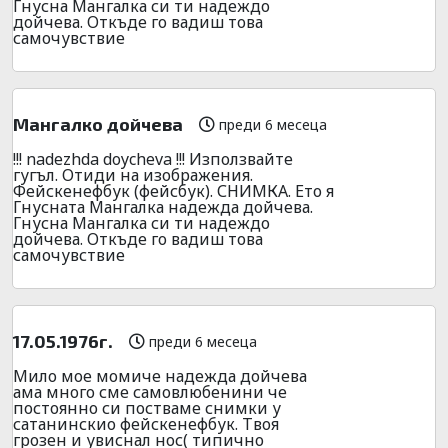
Гнусна Мангалка си ти надеждо
дойчева. Откъде го вадиш това
самочувствие
Мангалко дойчева
преди 6 месеца
!!! nadezhda doycheva !!! Използвайте
гугъл. Отиди на изображения.
Фейскенефбук (фейсбук). СНИМКА. Ето я
Гнусната Мангалка надежда дойчева.
Гнусна Мангалка си ти надеждо
дойчева. Откъде го вадиш това
самочувствие
17.05.1976г.
преди 6 месеца
Мило мое момиче надежда дойчева
ама много сме самовлюбенини че
постоянно си постваме снимки у
сатанинскио фейскенефбук. Твоя
грозен и увиснал нос( типично