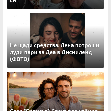
Не щади средства: Лена потроши
луди пари за Деа в Дисниленд
(ФОТО)
След "Ергенът": Свекърва избира