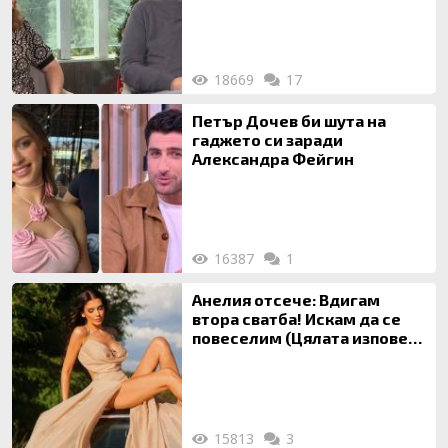
18669
17
Петър Дочев би шута на
гаджето си заради
Александра Фейгин
16387
1
Анелия отсече: Вдигам
втора сватба! Искам да се
повеселим (Цялата изповед
ТУК)
15813
3