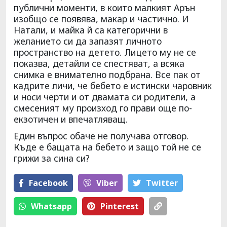
публични моменти, в които малкият Арън
изобщо се появява, макар и частично. И
Натали, и майка й са категорични в
желанието си да запазят личното
пространство на детето. Лицето му не се
показва, детайли се спестяват, а всяка
снимка е внимателно подбрана. Все пак от
кадрите личи, че бебето е истински чаровник
и носи черти и от двамата си родители, а
смесеният му произход го прави още по-
екзотичен и впечатляващ.
Един въпрос обаче не получава отговор.
Къде е бащата на бебето и защо той не се
грижи за сина си?
Facebook
Viber
Тwitter
Whatsapp
Pinterest