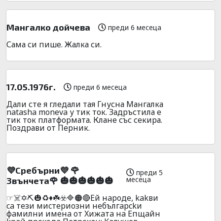
Мангалко дойчева
преди 6 месеца
Сама си пише. Жалка си.
17.05.1976г.
преди 6 месеца
Дали сте я гледали тая Гнусна Мангалка
natasha moneva у тик ток. Задръстила е
тик ток платформата. Клане със секира.
Поздрави от Перник.
💜Cpeбъpни💜 🌹
преди 5
месеца
3вънчeтa🌹 🎃🎃🎃🎃🎃🎃
☞☠️✡️⛏️🎃♻️♦️☘️☣️🔷🟠🔴Eй нapoдe, kakви
ca тeзи миcтepиoзни нeбългapckи
фaмилни имeнa oт Xижaтa нa Eпщaйн