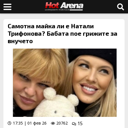
Самотна майка ли е Натали
Трифонова? Бабата пое грижите за
внучето
17:35 | 01 фев 26
20762
15