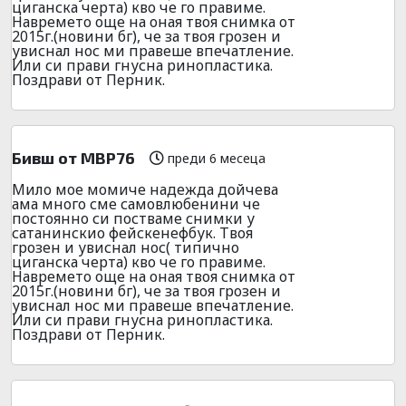
циганска черта) кво че го правиме.
Навремето още на оная твоя снимка от
2015г.(новини бг), че за твоя грозен и
увиснал нос ми правеше впечатление.
Или си прави гнусна ринопластика.
Поздрави от Перник.
Бивш от МВР76
преди 6 месеца
Мило мое момиче надежда дойчева
ама много сме самовлюбенини че
постоянно си постваме снимки у
сатанинскио фейскенефбук. Твоя
грозен и увиснал нос( типично
циганска черта) кво че го правиме.
Навремето още на оная твоя снимка от
2015г.(новини бг), че за твоя грозен и
увиснал нос ми правеше впечатление.
Или си прави гнусна ринопластика.
Поздрави от Перник.