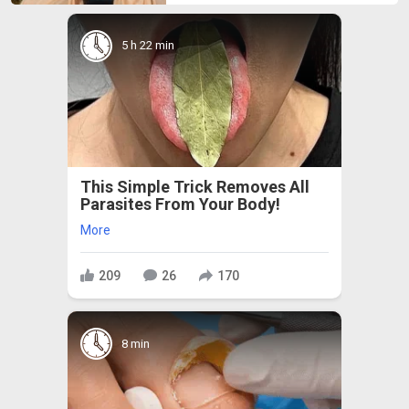
5 h 22 min
This Simple Trick Removes All
Parasites From Your Body!
More
209
26
170
8 min