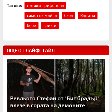
Тагове:
натали трифонова
самотна майка
баба
Ванина
бебе
грижи
ОЩЕ ОТ ЛАЙФСТАЙЛ
Ревльото Стефан от "Биг брадър"
влезе в гората на демоните