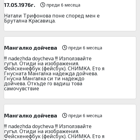
17.05.1976г.
преди 6 месеца
Натали Трифонова поне според мен е
Брутална Красавица.
Мангалко дойчева
преди 6 месеца
!!! nadezhda doycheva !!! Използвайте
гугъл. Отиди на изображения.
Фейскенефбук (фейсбук). СНИМКА. Ето я
Гнусната Мангалка надежда дойчева.
Гнусна Мангалка си ти надеждо
дойчева. Откъде го вадиш това
самочувствие
Мангалко дойчева
преди 6 месеца
!!! nadezhda doycheva !!! Използвайте
гугъл. Отиди на изображения.
Фейскенефбук (фейсбук). СНИМКА. Ето я