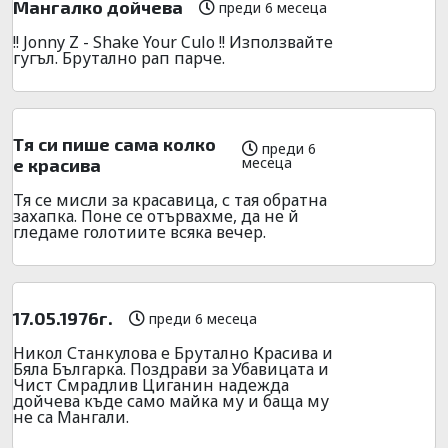
Мангалко дойчева
преди 6 месеца
!! Jonny Z - Shake Your Culo !! Използвайте
гугъл. Брутално рап парче.
Тя си пише сама колко
преди 6
месеца
е красива
Тя се мисли за красавица, с тая обратна
захапка. Поне се отървахме, да не й
гледаме голотиите всяка вечер.
17.05.1976г.
преди 6 месеца
Никол Станкулова е Брутално Красива и
Бяла Българка. Поздрави за Убавицата и
Чист Смрадлив Циганин надежда
дойчева къде само майка му и баща му
не са Мангали.