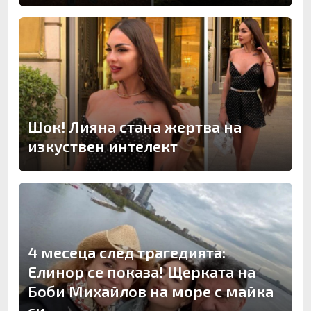
Шок! Лияна стана жертва на
изкуствен интелект
4 месеца след трагедията:
Елинор се показа! Щерката на
Боби Михайлов на море с майка
си