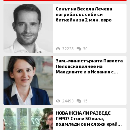
Синът на Весела Лечева
погреба със себе си
биткойни за 2 млн. евро
32228
30
Зам.-министърката Павлета
Пеловска вилнее на
Малдивите и в Испания с
богата любовница – брокер
на недвижими имоти
24493
15
НОВА ЖЕНА ЛИ РАЗВЕДЕ
ГЕРО? Стопи 50 кила,
подмлади се и сложи край
на 20-годишен брак