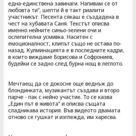
една-единствена завинаги. Напивам се от
любовта ти“, шепти й в такт риалити
участникът. Песента сякаш е създадена в
чест на хубавата Саня. Текстът описва
именно нейните синьо-зелени очи и
ослепителна усмивка. Наситен с
емоционалност, клипът също не остава по-
назад. Кулминацията е в последните кадри,
в които виждаме Борисова и Софрониев,
будейки се задно след бурна нощ в леглото.
Мечтаещ да се докосне още веднъж до
блондинката, музикантът създава и второ
парче - пак с нейно участие. То се казва
„Един път в живота“ и описва същата
сладникава история. Във видеото двамата
отново се гушкат и изглежда, им харесва.