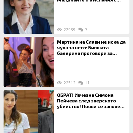
богата любовница – брокер
на недвижими имоти
22939
7
Мартина на Слави не иска да
чува за него: Бившата
балерина проговори за
живота си с Дългия
22512
11
ОБРАТ! Изчезна Симона
Пейчева след зверското
убийство! Появи се заповед
за локализирането й