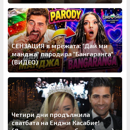
СЕНЗАЦИЯ в мрежата: "Дай ми
манджа" пародира "Бангаранга"
(ВИДЕО)
Четири дни продължила
сватбата на Енджи Касабие!