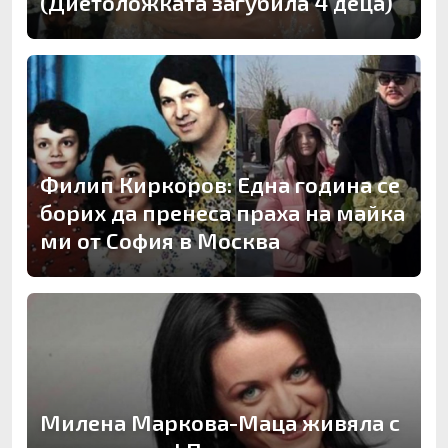
(Диетоложката загубила 4 деца)
Филип Киркоров: Една година се
борих да пренеса праха на майка
ми от София в Москва
Милена Маркова-Маца живяла с