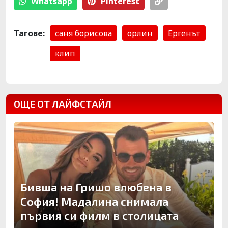
Whatsapp
Pinterest
Тагове:
саня борисова
орлин
Ергенът
клип
ОЩЕ ОТ ЛАЙФСТАЙЛ
Бивша на Гришо влюбена в
София! Мадалина снимала
първия си филм в столицата