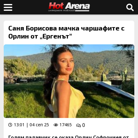
Саня Борисова мачка чаршафите с
Орлин от „Ергенът“
13:01 | 04 сеп 25
17465
0
Голям палавник се оказа Орлин Софрониев от