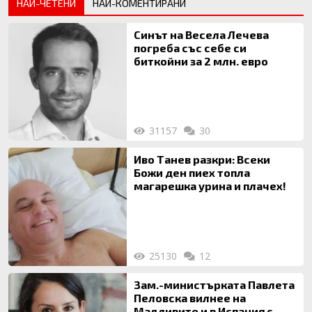
НАЙ-ЧЕТЕНИ
НАЙ-КОМЕНТИРАНИ
Синът на Весела Лечева
погреба със себе си
биткойни за 2 млн. евро
31157
30
Иво Танев разкри: Всеки
Божи ден пиех топла
магарешка урина и плачех!
25130
12
Зам.-министърката Павлета
Пеловска вилнее на
Малдивите и в Испания с