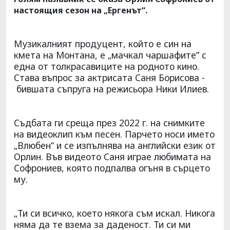
настоящия сезон на „Ергенът“.
Музикалният продуцент, който е син на
кмета на Монтана, е „мачкал чаршафите” с
една от толкрасавиците на родното кино.
Става въпрос за актрисата Саня Борисова -
бившата съпруга на режисьора Ники Илиев.
Съдбата ги среща през 2022 г. на снимките
на видеоклип към песен. Парчето носи името
„Влюбен“ и се изпълнява на английски език от
Орлин. Във видеото Саня играе любимата на
Софрониев, която подпалва огъня в сърцето
му.
„Ти си всичко, което някога съм искал. Никога
няма да те взема за даденост. Ти си ми