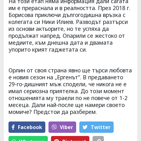
На този етап няма информация дали сагата
им е прераснала и в реалността. През 2018 г.
Борисова приключи дългогодишна връзка с
колегата си Ники Илиев. Разводът разтърси
из основи актьорите, но те успяха да
продължат напред. Опарили се жестоко от
медиите, към днешна дата и двамата
упорито крият гаджетата си.
Орлин от своя страна явно ще търси любовта
е новия сезон на „Ергенът“. В предаването
29-го-дишният мъж сподели, че никога не е
имал сериозна приятелка. До този момент
отношенията му траели по не повече от 1-2
месеца. Дали най-после ще намери своето
момиче? Предстои да разберем.
Facebook
Viber
Тwitter