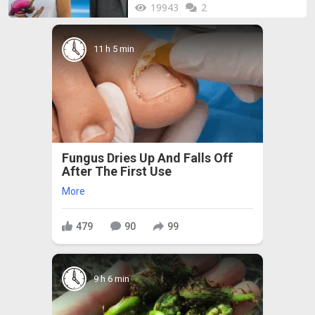
19943
2
11 h 5 min
Fungus Dries Up And Falls Off
After The First Use
More
479
90
99
9 h 6 min