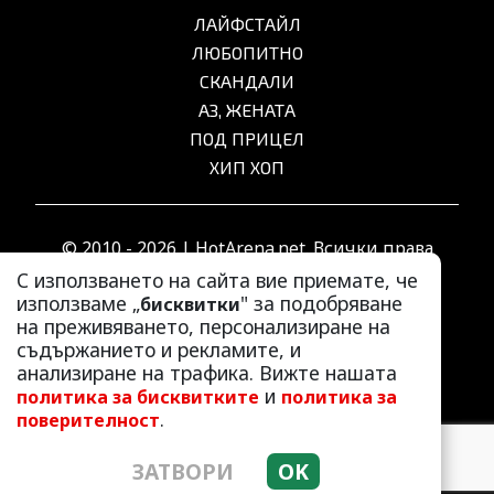
ЛАЙФСТАЙЛ
ЛЮБОПИТНО
СКАНДАЛИ
АЗ, ЖЕНАТА
ПОД ПРИЦЕЛ
ХИП ХОП
© 2010 - 2026 | HotArena.net. Всички права
запазени.
С използването на сайта вие приемате, че
използваме „
" за подобряване
бисквитки
на преживяването, персонализиране на
РЕКЛАМА
съдържанието и рекламите, и
КОНТАКТИ
анализиране на трафика. Вижте нашата
и
политика за бисквитките
политика за
ОБЩИ УСЛОВИЯ
.
поверителност
ПОЛИТИКА ЗА ПОВЕРИТЕЛНОСТ
ПОЛИТИКА ЗА БИСКВИТКИТЕ
ЗАТВОРИ
OK