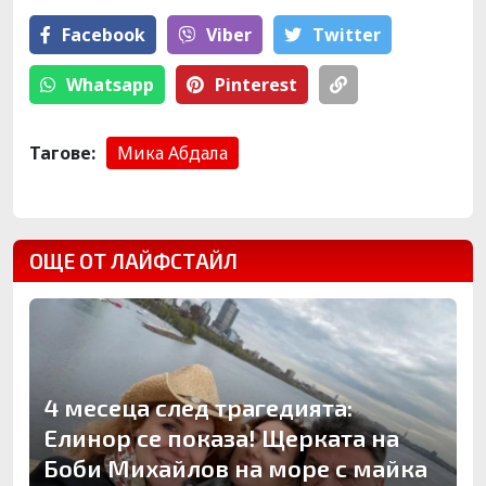
Facebook
Viber
Тwitter
Whatsapp
Pinterest
Тагове:
Мика Абдала
ОЩЕ ОТ ЛАЙФСТАЙЛ
4 месеца след трагедията:
Елинор се показа! Щерката на
Боби Михайлов на море с майка