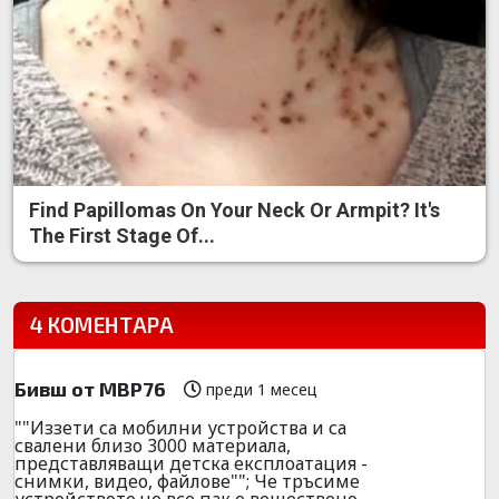
Find Papillomas On Your Neck Or Armpit? It's
The First Stage Of...
4 КОМЕНТАРА
Бивш от МВР76
преди 1 месец
""Иззети са мобилни устройства и са
свалени близо 3000 материала,
представляващи детска експлоатация -
снимки, видео, файлове""; Че тръсиме
устройството,че все пак е веществено