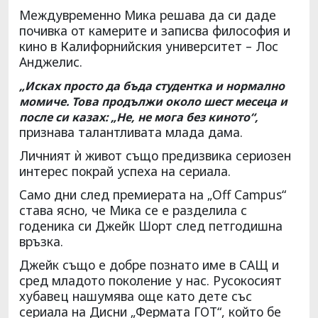
Междувременно Мика решава да си даде
почивка от камерите и записва философия и
кино в Калифорнийския университет – Лос
Анджелис.
„Исках просто да бъда студентка и нормално
момиче. Това продължи около шест месеца и
после си казах: „Не, не мога без киното“,
признава талантливата млада дама.
Личният ѝ живот също предизвика сериозен
интерес покрай успеха на сериала.
Само дни след премиерата на „Off Campus“
става ясно, че Мика се е разделила с
годеника си Джейк Шорт след петгодишна
връзка.
Джейк също е добре познато име в САЩ и
сред младото поколение у нас. Русокосият
хубавец нашумява още като дете със
сериала на Дисни „Фермата ГОТ“, който бе