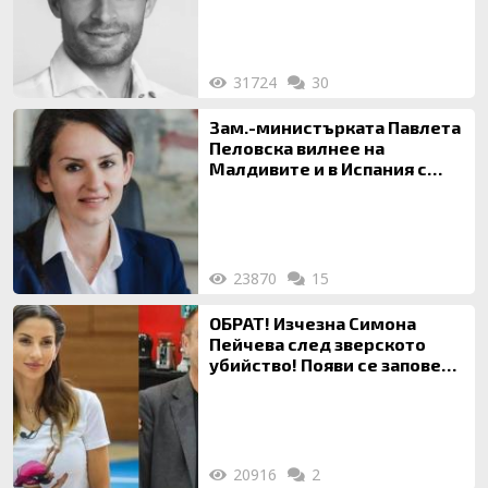
31724
30
Зам.-министърката Павлета
Пеловска вилнее на
Малдивите и в Испания с
богата любовница – брокер
на недвижими имоти
23870
15
ОБРАТ! Изчезна Симона
Пейчева след зверското
убийство! Появи се заповед
за локализирането й
20916
2