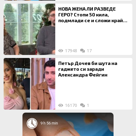
НОВА ЖЕНА ЛИ РАЗВЕДЕ
ГЕРО? Стопи 50 кила,
подмлади се и сложи край
на 20-годишен брак
17948
17
Петър Дочев би шута на
гаджето си заради
Александра Фейгин
16170
1
9 h 56 min