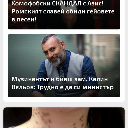
Хомофобски СКАНДАЛ с Азис!
Ромският славей обиди гейовете
в песен!
Музикантът и бивш зам. Калин
Вельов: Трудно е да си министър