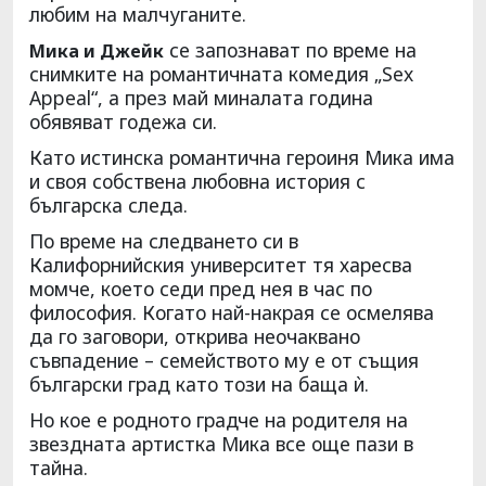
любим на малчуганите.
се запознават по време на
Мика и Джейк
снимките на романтичната комедия „Sex
Appeal“, а през май миналата година
обявяват годежа си.
Като истинска романтична героиня Мика има
и своя собствена любовна история с
българска следа.
По време на следването си в
Калифорнийския университет тя харесва
момче, което седи пред нея в час по
философия. Когато най-накрая се осмелява
да го заговори, открива неочаквано
съвпадение – семейството му е от същия
български град като този на баща ѝ.
Но кое е родното градче на родителя на
звездната артистка Мика все още пази в
тайна.