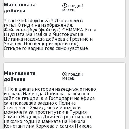
Мангалката
преди 1
месец
дойчева
!!! nadezhda doycheva !!! Използвайте
гугъл. Отиди на изображения.
Фейскенефбук (фейсбук). СНИМКА. Ето я
Гнусната Мангалка и Чистокръвна
Циганка надежда дойчева с Грознио и
Увиснал Нос(вещеричарски нос).
Откъде го вадиш това самочувствие.
Мангалката
преди 1
месец
дойчева
!!! Но в цялата история изведнъж отново
изскача Надежда Дойчева, за която в
сайт се твърди, а и Господари на ефира
са я показвали заедно с Полина
Станчева – Хамид, че са изнасяли
момичета за проститутки в Турция.
Самата Надежда Дойчева рекетира от
няколко години майката на Никола
Константина Корчева и самия Никола