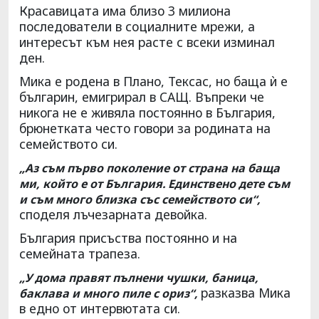
Красавицата има близо 3 милиона
последователи в социалните мрежи, а
интересът към нея расте с всеки изминал
ден.
Мика е родена в Плано, Тексас, но баща ѝ е
българин, емигрирал в САЩ. Въпреки че
никога не е живяла постоянно в България,
брюнетката често говори за родината на
семейството си.
„Аз съм първо поколение от страна на баща
ми, който е от България. Единствено дете съм
и съм много близка със семейството си“,
споделя лъчезарната девойка.
България присъства постоянно и на
семейната трапеза.
„У дома правят пълнени чушки, баница,
разказва Мика
баклава и много пиле с ориз“,
в едно от интервютата си.