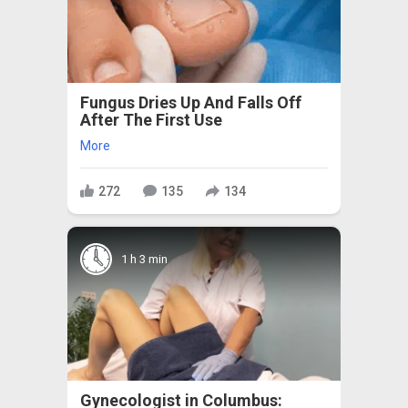
Fungus Dries Up And Falls Off
After The First Use
More
272
135
134
1 h 3 min
Gynecologist in Columbus: