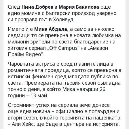
След
още
Нина Добрев и Мария Бакалова
едно момиче с български произход уверено
си проправя път в Холивуд.
Името ѝ е
, а само за няколко
Мика Абдала
седмици тя се превърна в новата любимка на
милиони зрители по света благодарение на
хитовия сериал „Off Campus“ на „Амазон
Прайм Видео“.
Чаровната актриса е сред главните лица в
романтичната поредица, която се превърна в
истински феномен сред младата публика по
света. Премиерата на първия сезон съвпадна
точно с деня, в който Мика навърши 26
години – 13 май.
Огромният успех на сериала вече донесе
още една новина – официално е потвърден и
втори сезон, в който героинята на нашенката
– Али Хейс, ще бъде в центъра на историята.