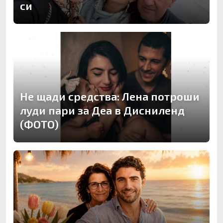
си
Не щади средства: Лена потроши
луди пари за Деа в Дисниленд
(ФОТО)