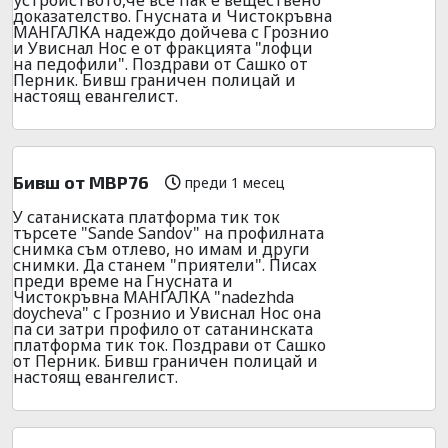
доказателство. Гнусната и Чистокръвна
МАНГАЛКА надеждо дойчева с Грознио
и Увиснал Нос е от фракцията "лофци
на педофили". Поздрави от Сашко от
Перник. Бивш граничен полицай и
настоящ евангелист.
Бивш от МВР76
преди 1 месец
У сатаниската платформа тик ток
търсете "Sande Sandov" на профилната
снимка съм отлево, но имам и други
снимки. Да станем "приятели". Писах
преди време на Гнусната и
Чистокръвна МАНГАЛКА "nadezhda
doycheva" с Грознио и Увиснал Нос она
па си затри профило от сатанинската
платформа тик ток. Поздрави от Сашко
от Перник. Бивш граничен полицай и
настоящ евангелист.