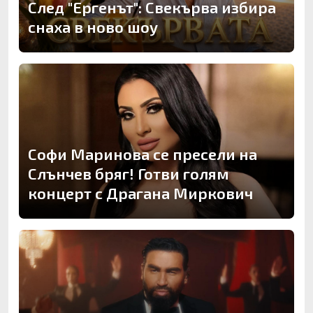
След "Ергенът": Свекърва избира
снаха в ново шоу
Софи Маринова се пресели на
Слънчев бряг! Готви голям
концерт с Драгана Миркович