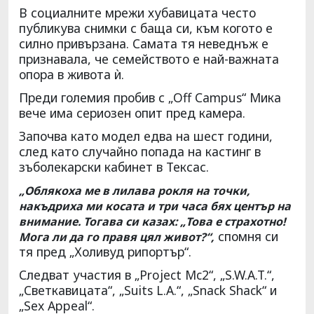
В социалните мрежи хубавицата често
публикува снимки с баща си, към когото е
силно привързана. Самата тя неведнъж е
признавала, че семейството е най-важната
опора в живота ѝ.
Преди големия пробив с „Off Campus“ Мика
вече има сериозен опит пред камера.
Започва като модел едва на шест години,
след като случайно попада на кастинг в
зъболекарски кабинет в Тексас.
„Облякоха ме в лилава рокля на точки,
накъдриха ми косата и три часа бях център на
внимание. Тогава си казах: „Това е страхотно!
спомня си
Мога ли да го правя цял живот?“,
тя пред „Холивуд рипортър“.
Следват участия в „Project Mc2“, „S.W.A.T.“,
„Светкавицата“, „Suits L.A.“, „Snack Shack“ и
„Sex Appeal“.