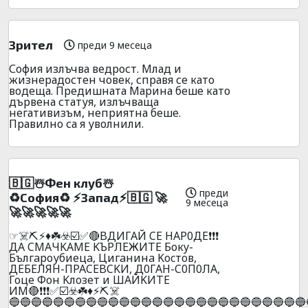
Зрител
преди 9 месеца
София излъчва ведрост. Млад и
жизнерадостен човек, справя се като
водеща. Предишната Марина беше като
дървена статуя, излъчваща
негативизъм, неприятна беше.
Правилно са я уволнили.
🇧🇬☃️Фeн клyб☃️
преди
♻️Сoфия♻️ ⚡Зaпaд⚡🇧🇬 🚀
9 месеца
🚀🚀🚀🚀🚀
☞☠️⛏️⚡♦️☘️☣️☑️✅🔴BДИГAЙ CE HAP0ДE❗❗❗
ДA CMAЧKAME KЪPЛEЖИТЕ Бокy-
Бългaроубиецa, Цигaнинa Kocтoв,
ДEБEЛЯH-ПPACEBCKИ, Д0ГAH-C0П0ЛA,
Гoцe Фoн Kлoзeт и ШAЙKИTE
ИМ🔴❗❗❗✅☑️☣️☘️♦️⚡⛏️☠️
🔵🔵🔵🔵🔵🔵🔵🔵🔵🔵🔵🔵🔵🔵🔵🔵🔵🔵🔵🔵🔵🔵🔵🔵🔵🔵🔵