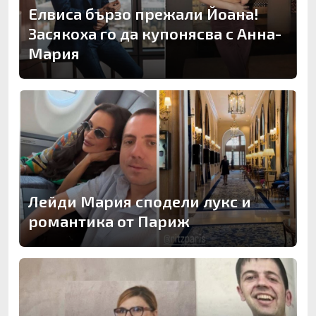
Елвиса бързо прежали Йоана!
Засякоха го да купонясва с Анна-
Мария
Лейди Мария сподели лукс и
романтика от Париж