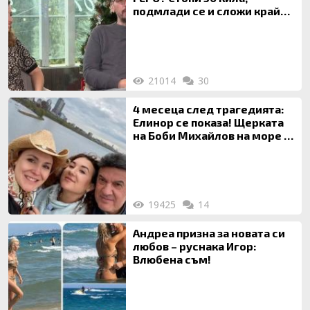
подмлади се и сложи край
на 20-годишен брак
21014
30
4 месеца след трагедията:
Елинор се показа! Щерката
на Боби Михайлов на море с
майка си
19425
14
Андреа призна за новата си
любов – руснака Игор:
Влюбена съм!