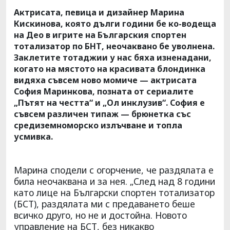
Актрисата, певица и дизайнер Марина
Кискинова, която дълги години бе ко-водеща
на Део в игрите на Българския спортен
тотализатор по БНТ, неочаквано бе уволнена.
Заклетите тотаджии у нас бяха изненадани,
когато на мястото на красивата блондинка
видяха съвсем ново момиче — актрисата
София Маринкова, позната от сериалите
„Пътят на честта“ и „Ол инклузив“. София е
съвсем различен типаж — брюнетка със
средиземноморско излъчване и топла
усмивка.
Марина сподели с огорчение, че раздялата е
била неочаквана и за нея. „След над 8 години
като лице на Български спортен тотализатор
(БСТ), раздялата ми с предаването беше
всичко друго, но не и достойна. Новото
управление на БСТ, без никакво