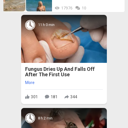
17976
10
11 h 0 min
Fungus Dries Up And Falls Off
After The First Use
More
301
181
344
8 h 2 min