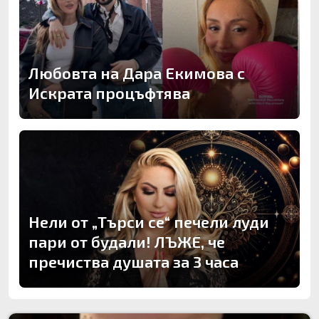
Любовта на Дара Екимова с
Искрата процъфтява
Нели от „Търси се“ печели луди
пари от будали! ЛЪЖЕ, че
пречиства душата за 3 часа