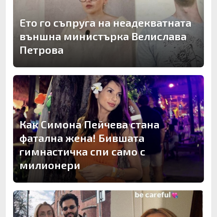
Ето го съпруга на неадекватната
външна министърка Велислава
Петрова
Как Симона Пейчева стана
фатална жена! Бившата
гимнастичка спи само с
милионери