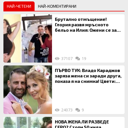
НАЙ-ЧЕТЕНИ
НАЙ-КОМЕНТИРАНИ
Брутално отмъщение!
Глория развя мръсното
бельо на Илия: Ожени се за
120 кг жена, заряза Симона,
за да гледа чуждо дете!
37107
19
ПЪРВО ТУК: Владо Караджов
заряза жена си заради друга,
показа я на снимка! Цвети:
Ти си фалшив герой!
24073
9
НОВА ЖЕНА ЛИ РАЗВЕДЕ
ГЕРО? Стопи 50 кила,