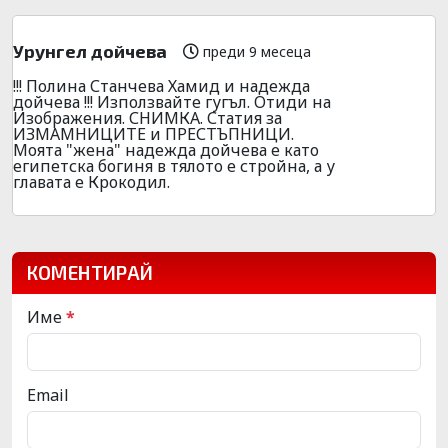
Урунгел дойчева
преди 9 месеца
!!! Полина Станчева Хамид и надежда
дойчева !!! Използвайте гугъл. Отиди на
Изображения. СНИМКА. Статия за
ИЗМАМНИЦИТЕ и ПРЕСТЪПНИЦИ.
Моята "жена" надежда дойчева е като
египетска богиня в тялото е стройна, а у
главата е Крокодил.
КОМЕНТИРАЙ
Име
*
Email