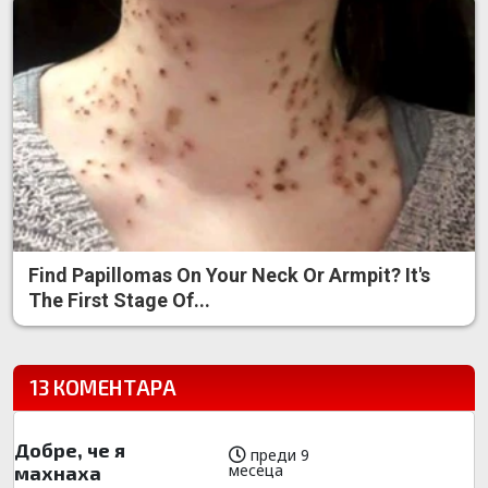
Find Papillomas On Your Neck Or Armpit? It's
The First Stage Of...
13 КОМЕНТАРА
Добре, че я
преди 9
месеца
махнаха