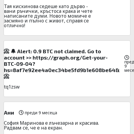
Тая кискинова седеше като дърво -
вани ръчички, кръстоса крака и чете
написаните думи. Новото момиче е
засмяно и пълно с живот, справя се
отлично!
📀 🔔 Alert: 0.9 BTC not claimed. Go to
account >> https://graph.org/Get-your-
пре
BTC-09-04?
9
hs=8af7e92ee4a0ec34be5fd9b1e608be64&
мес
📀
tq1zsw
Aни
преди 9 месеца
София Маринова е лъчезарна и красива.
Радвам се, че е на екран.