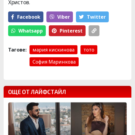
Христов.
Facebook
Viber
Тwitter
Whatsapp
Pinterest
Тагове:
мария кискинова
тото
София Маринкова
ОЩЕ ОТ ЛАЙФСТАЙЛ