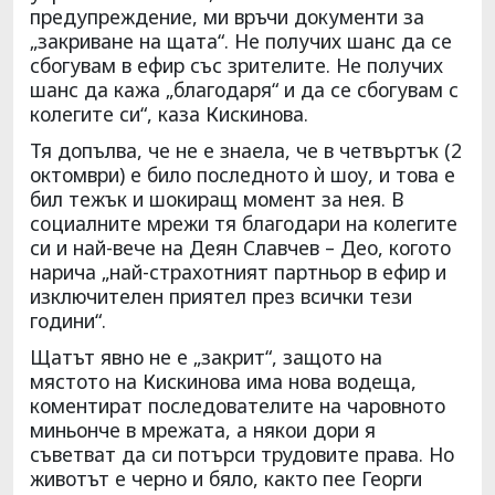
предупреждение, ми връчи документи за
„закриване на щата“. Не получих шанс да се
сбогувам в ефир със зрителите. Не получих
шанс да кажа „благодаря“ и да се сбогувам с
колегите си“, каза Кискинова.
Тя допълва, че не е знаела, че в четвъртък (2
октомври) е било последното ѝ шоу, и това е
бил тежък и шокиращ момент за нея. В
социалните мрежи тя благодари на колегите
си и най-вече на Деян Славчев – Део, когото
нарича „най-страхотният партньор в ефир и
изключителен приятел през всички тези
години“.
Щатът явно не е „закрит“, защото на
мястото на Кискинова има нова водеща,
коментират последователите на чаровното
миньонче в мрежата, а някои дори я
съветват да си потърси трудовите права. Но
животът е черно и бяло, както пее Георги