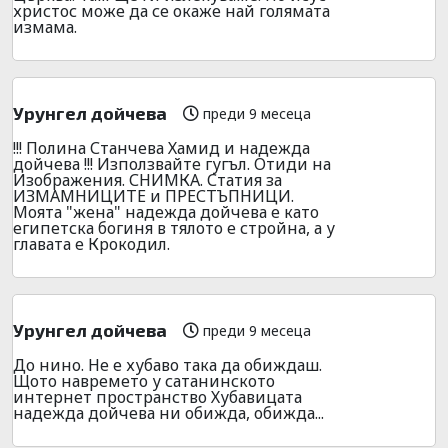
христос може да се окаже най голямата
измама.
Урунгел дойчева
преди 9 месеца
!!! Полина Станчева Хамид и надежда
дойчева !!! Използвайте гугъл. Отиди на
Изображения. СНИМКА. Статия за
ИЗМАМНИЦИТЕ и ПРЕСТЪПНИЦИ.
Моята "жена" надежда дойчева е като
египетска богиня в тялото е стройна, а у
главата е Крокодил.
Урунгел дойчева
преди 9 месеца
До нино. Не е хубаво така да обиждаш.
Щото навремето у сатанинското
интернет пространство Хубавицата
надежда дойчева ни обижда, обижда...