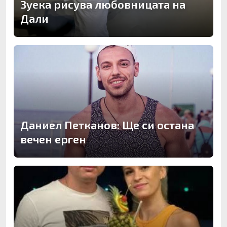
Зуека рисува любовницата на
Дали
Даниел Петканов: Ще си остана
вечен ерген