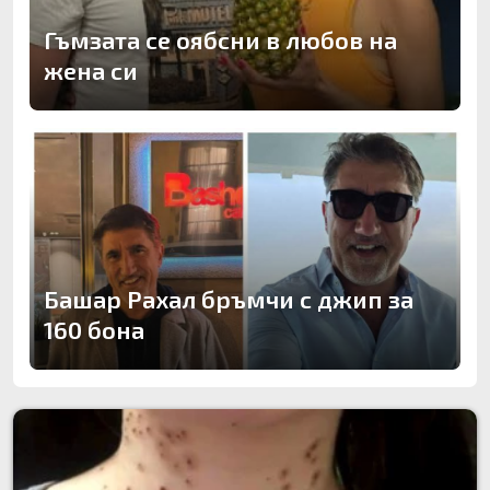
Гъмзата се оябсни в любов на
жена си
Башар Рахал бръмчи с джип за
160 бона