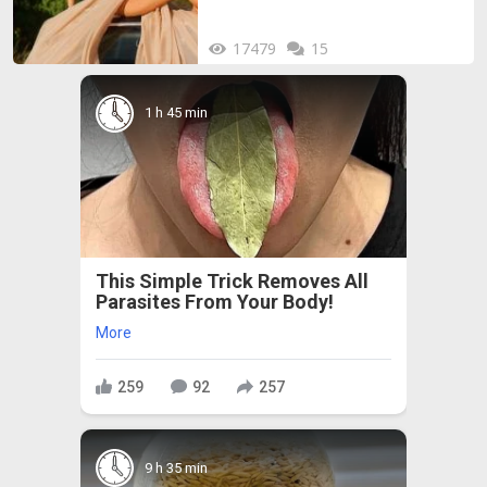
17479
15
1 h 45 min
This Simple Trick Removes All
Parasites From Your Body!
More
259
92
257
9 h 35 min