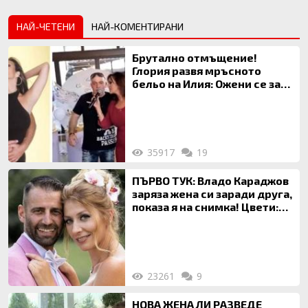
НАЙ-ЧЕТЕНИ
НАЙ-КОМЕНТИРАНИ
Брутално отмъщение!
Глория развя мръсното
бельо на Илия: Ожени се за
120 кг жена, заряза Симона,
за да гледа чуждо дете!
35917
19
ПЪРВО ТУК: Владо Караджов
заряза жена си заради друга,
показа я на снимка! Цвети:
Ти си фалшив герой!
23261
9
НОВА ЖЕНА ЛИ РАЗВЕДЕ