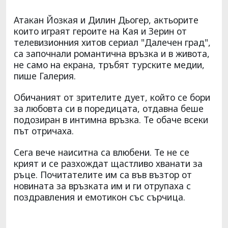
Атакан Йозкая и Дилин Дьогер, актьорите
които играят героите на Кая и Зерин от
телевизионния хитов сериал "Далечен град",
са започнали романтична връзка и в живота,
не само на екрана, тръбят турските медии,
пише Галерия.
Обичаният от зрителите дует, който се бори
за любовта си в поредицата, отдавна беше
подозиран в интимна връзка. Те обаче всеки
път отричаха.
Сега вече наиситна са влюбени. Те не се
крият и се разхождат щастливо хванати за
ръце. Почитателите им са във възтор от
новината за връзката им и ги отрупаха с
поздравления и емотикон със сърчица.