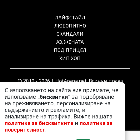
ЛАЙФСТАЙЛ
ЛЮБОПИТНО
СКАНДАЛИ
АЗ, ЖЕНАТА
ПОД ПРИЦЕЛ
ХИП ХОП
© 2010 - 2026 | HotArena.net. Всички права
запазени.
С използването на сайта вие приемате, че
използваме „
" за подобряване
бисквитки
на преживяването, персонализиране на
РЕКЛАМА
съдържанието и рекламите, и
КОНТАКТИ
анализиране на трафика. Вижте нашата
и
политика за бисквитките
политика за
ОБЩИ УСЛОВИЯ
.
поверителност
ПОЛИТИКА ЗА ПОВЕРИТЕЛНОСТ
ПОЛИТИКА ЗА БИСКВИТКИТЕ