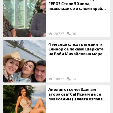
ГЕРО? Стопи 50 кила,
подмлади се и сложи край
на 20-годишен брак
20727
30
4 месеца след трагедията:
Елинор се показа! Щерката
на Боби Михайлов на море с
майка си
18872
14
Анелия отсече: Вдигам
втора сватба! Искам да се
повеселим (Цялата изповед
ТУК)