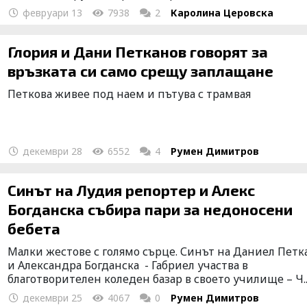
февруари 13
7938
2
Каролина Церовска
Глория и Дани Петканов говорят за
връзката си само срещу заплащане
Петкова живее под наем и пътува с трамвая
декември 28
6552
4
Румен Димитров
Синът на Лудия репортер и Алекс
Богданска събира пари за недоносени
бебета
Малки жестове с голямо сърце. Синът на Даниел Петк
и Александра Богданска - Габриел участва в
благотворителен коледен базар в своето училище – Ч..
декември 25
4067
0
Румен Димитров