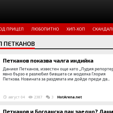
ОД ПРИЦЕЛ
ЛЮБОПИТНО
ХИП-ХОП
СКАНДАЛ
Л ПЕТКАНОВ
Петканов показва чалга индийка
Даниел Петканов, известен още като „Лудия репортер
явно бързо е разлюбил бившата си моделка Глория
Петкова. Новината за раздялата им дойде преди дв...
август 04
2387
3
HotArena.net
Петканов и Богданска пак заедно? Дан