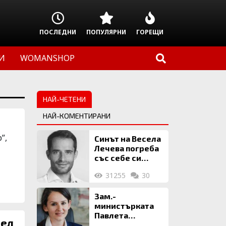
ПОСЛЕДНИ
ПОПУЛЯРНИ
ГОРЕЩИ
И
WOMANSHOP
НАЙ-ЧЕТЕНИ
НАЙ-КОМЕНТИРАНИ
”,
Синът на Весела
Лечева погреба
със себе си
биткойни за 2
31255
30
млн. евро
Зам.-
министърката
Павлета
иел
Пеловска