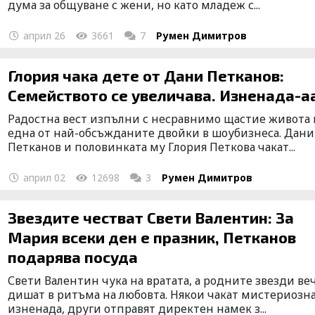
дума за общуване с жени, но като младеж с...
април 26
3661
7
Румен Димитров
Глория чака дете от Дани Петканов:
Семейството се увеличава. Изненада-а
Радостна вест изпълни с несравнимо щастие живота 
една от най-обсъжданите двойки в шоубизнеса. Дани
Петканов и половинката му Глория Петкова чакат...
април 02
12698
3
Румен Димитров
Звездите честват Свети Валентин: За
Мария всеки ден е празник, Петканов
подарява посуда
Свети Валентин чука на вратата, а родните звезди ве
дишат в ритъма на любовта. Някои чакат мистериозн
изненада, други отправят директен намек з...