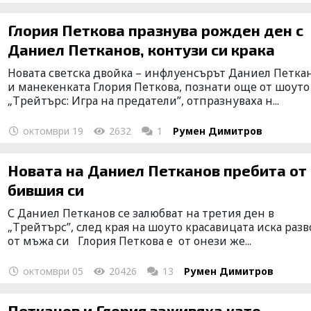
Глория Петкова празнува рожден ден с
Даниел Петканов, контузи си крака
Новата светска двойка – инфлуенсърът Даниел Петка
и манекенката Глория Петкова, познати още от шоуто
„Трейтърс: Игра на предатели”, отпразнуваха н...
октомври 19
2632
1
Румен Димитров
Новата на Даниел Петканов пребита от
бившия си
С Даниел Петканов се залюбват на третия ден в
„Трейтърс”, след края на шоуто красавицата иска раз
от мъжа си Глория Петкова е от онези же...
октомври 05
20426
13
Румен Димитров
Петканов и Глория заживяха като