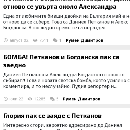
отново се увърта около Александра
Една от любимите бивши двойки на България май е н
отново да се събере. Това са Даниел Петканов и Алекс
Богданска. В последно време те са нераздел...
август 02
7511
1
Румен Димитров
БОМБА! Петканов и Богданска пак са
заедно
Даниел Петканов и Александра Богданска отново се
събират?! Това е новата светска бомба, която усилено 
коментира, и то неслучайно. Лудия репортер н...
юли 22
12285
5
Румен Димитров
Глория пак се заяде с Петканов
Интересно стори, вероятно адресирано до Даниел