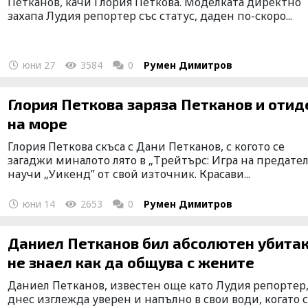
Петканов, качи Глория Петкова. Моделката директно
захапа Лудия репортер със статус, даден по-скоро...
юни 27
3584
0
Румен Димитров
Глория Петкова заряза Петканов и отиде
на море
Глория Петкова скъса с Дани Петканов, с когото се
загаджи миналото лято в „Трейтърс: Игра на предател
научи „Уикенд” от свой източник. Красави...
юни 14
2653
0
Румен Димитров
Даниел Петканов бил абсолютен убитак,
не знаел как да общува с жените
Даниел Петканов, известен още като Лудия репортер
днес изглежда уверен и напълно в свои води, когато 