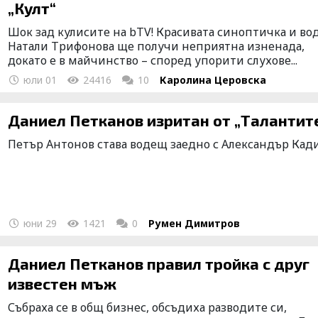
„Култ“
Шок зад кулисите на bTV! Красивата синоптичка и в
Натали Трифонова ще получи неприятна изненада,
докато е в майчинство – според упорити слухове...
юли 01
24416
10
Каролина Церовска
Даниел Петканов изритан от „Талан
Петър Антонов става водещ заедно с Александър Кад
юни 29
1421
0
Румен Димитров
Даниел Петканов правил тройка с друг
известен мъж
Събраха се в общ бизнес, обсъдиха разводите си,