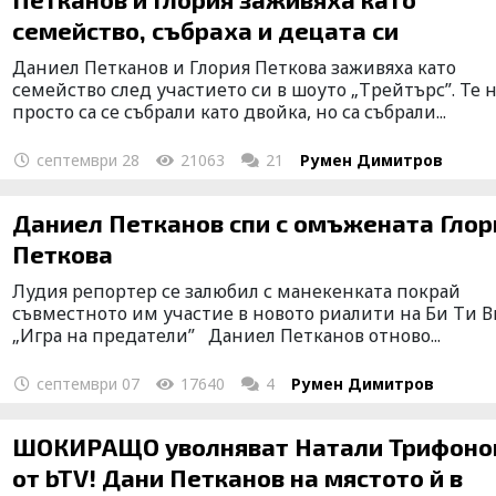
семейство, събраха и децата си
Даниел Петканов и Глория Петкова заживяха като
семейство след участието си в шоуто „Трейтърс”. Те 
просто са се събрали като двойка, но са събрали...
септември 28
21063
21
Румен Димитров
Даниел Петканов спи с омъжената Глория
Петкова
Лудия репортер се залюбил с манекенката покрай
съвместното им участие в новото риалити на Би Ти В
„Игра на предатели” Даниел Петканов отново...
септември 07
17640
4
Румен Димитров
ШОКИРАЩО уволняват Натали Трифоно
от bTV! Дани Петканов на мястото й в