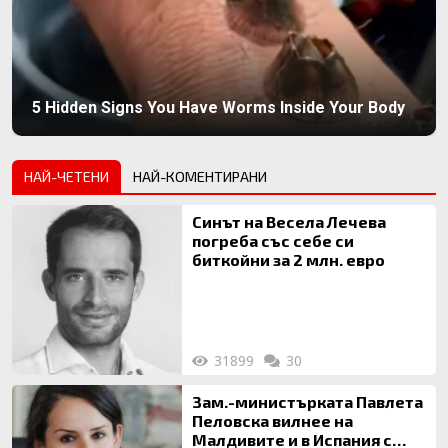
5 Hidden Signs You Have Worms Inside Your Body
НАЙ-ЧЕТЕНИ
НАЙ-КОМЕНТИРАНИ
Синът на Весела Лечева
погреба със себе си
биткойни за 2 млн. евро
31899
30
Зам.-министърката Павлета
Пеловска вилнее на
Малдивите и в Испания с