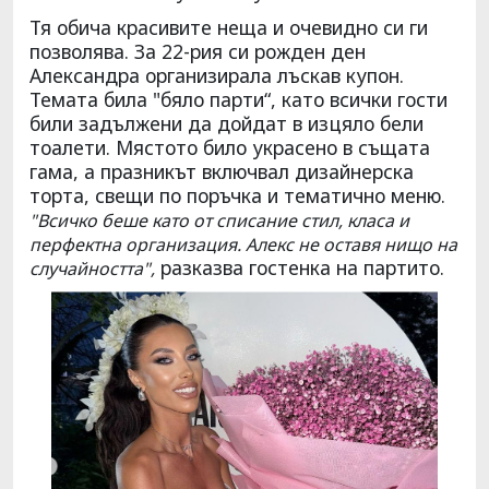
Тя обича красивите неща и очевидно си ги
позволява. За 22-рия си рожден ден
Александра организирала лъскав купон.
Темата била "бяло парти“, като всички гости
били задължени да дойдат в изцяло бели
тоалети. Мястото било украсено в същата
гама, а празникът включвал дизайнерска
торта, свещи по поръчка и тематично меню.
"Всичко беше като от списание стил, класа и
перфектна организация. Алекс не оставя нищо на
разказва гостенка на партито.
случайността",