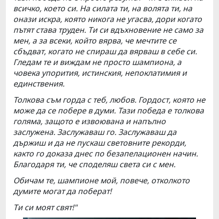
всичко, което си. На силата ти, на волята ти, на
онази искра, която никога не угасва, дори когато
пътят става труден. Ти си вдъхновение не само за
мен, а за всеки, който вярва, че мечтите се
сбъдват, когато не спираш да вярваш в себе си.
Гледам те и виждам не просто шампиона, а
човека упорития, истинския, непоклатимия и
единствения.
Толкова съм горда с теб, любов. Гордост, която не
може да се побере в думи. Тази победа е толкова
голяма, защото е извоювана и напълно
заслужена. Заслужаваш го. Заслужаваш да
държиш и да не пускаш световните рекорди,
както го доказа днес по безапелационен начин.
Благодаря ти, че споделяш света си с мен.
Обичам те, шампионе мой, повече, отколкото
думите могат да поберат!
Ти си моят свят!"