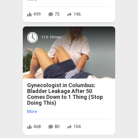
499
75
146
11 h 19 min
Gynecologist in Columbus:
Bladder Leakage After 50
Comes Down to 1 Thing (Stop
Doing This)
More
468
80
104