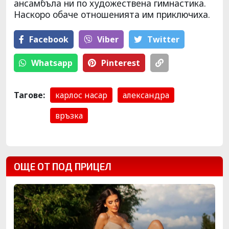
ансамбъла ни по художествена гимнастика.
Наскоро обаче отношенията им приключиха.
Facebook
Viber
Тwitter
Whatsapp
Pinterest
Тагове:
карлос насар
александра
връзка
ОЩЕ ОТ ПОД ПРИЦЕЛ