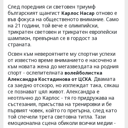
Cлед поредния си световен триумф
българският щангист
отново е
Карлос Насар
във фокуса на общественото внимание. Само
на 21 години, той вече е олимпийски,
трикратен световен и трикратен европейски
шампион, превърнал се в гордост за
страната.
Освен към невероятните му спортни успехи
от известно време вниманието е насочено и
към новата жена до мегазвездата на родния
спорт - ослепителната
волейболистка
. Двамата
Александра Костадинова от ЦСКА
са заедно отскоро, но изглеждат така, сякаш
се познават цял живот. Александра е
неотлъчно до Карлос - тя го придружава на
състезания, присъства на тренировки и бе
първият човек, който го прегърна, след като
той спечели трета световна титла. Тази
емоционална сцена обиколи всички медии -