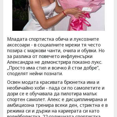
Младата спортистка обича и луксозните
аксесоари - в социалните мрежи тя често
позира с маркови чанти, очила и обувки. Но
за разлика от повечето инфлуенсърки
Александра не демонстрира показно лукс.
„Просто има стил и всичко й стои добре“,
споделят нейни познати.
Освен модата красивата брюнетка има и
необичайно хоби - пада си по самолетите и
дори се е обучавала да пилотира малък
спортен самолет. Алекс е дисциплинирана и
амбициозна тренира всеки ден, стриктна е в
режима си и държи на кариерата си като
волейболистка. 22-годишната спортистка