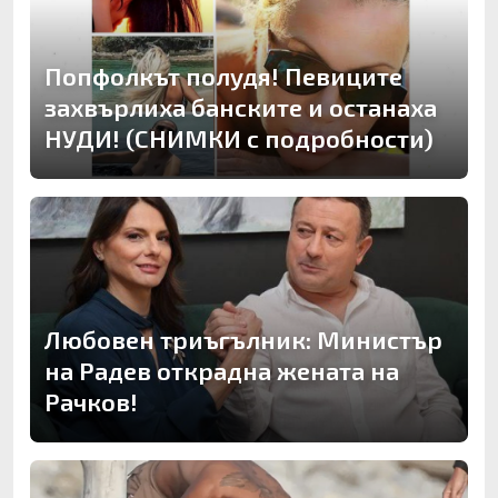
Попфолкът полудя! Певиците
захвърлиха банските и останаха
НУДИ! (СНИМКИ с подробности)
Любовен триъгълник: Министър
на Радев открадна жената на
Рачков!