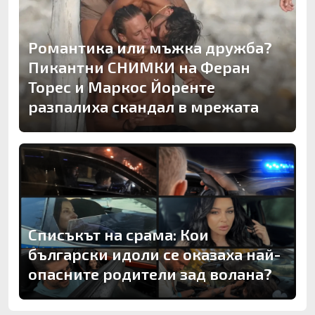
Романтика или мъжка дружба?
Пикантни СНИМКИ на Феран
Торес и Маркос Йоренте
разпалиха скандал в мрежата
Списъкът на срама: Кои
български идоли се оказаха най-
опасните родители зад волана?