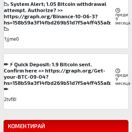
📉 System Alert; 1.05 Bitcoin withdrawal
attempt. Authorize? >>
преди
https://graph.org/Binance-10-06-3?
9
hs=158b59a3f14fbd269b51d7f5a4ff455a&
месеца
📉
1jjme0
✏ ⚡ Quick Deposit: 1.9 Bitcoin sent.
Confirm here => https://graph.org/Get-
преди
your-BTC-09-04?
9
hs=158b59a3f14fbd269b51d7f5a4ff455a&
месеца
✏
2tvf8l
КОМЕНТИРАЙ