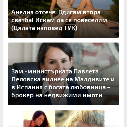
Анелия отсече: Вдигам втора
сватба! Искам да се повеселим
(Цялата изповед ТУК)
Зам.-министърката Павлета
Пеловска вилнее на Малдивите и
в Испания с богата любовница –
брокер на недвижими имоти