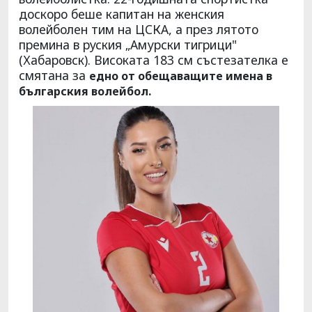
доскоро беше капитан на женския
волейболен тим на ЦСКА, а през лятото
премина в руския „Амурски тигрици"
(Хабаровск). Високата 183 см състезателка е
смятана за
едно от обещаващите имена в
българския волейбол.