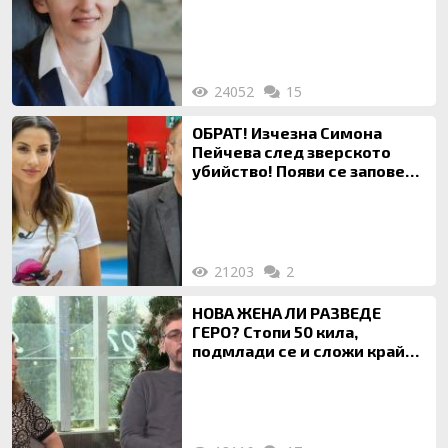
богата любовница – брокер
на недвижими имоти
24052
15
ОБРАТ! Изчезна Симона
Пейчева след зверското
убийство! Появи се заповед
за локализирането й
21203
2
НОВА ЖЕНА ЛИ РАЗВЕДЕ
ГЕРО? Стопи 50 кила,
подмлади се и сложи край
на 20-годишен брак