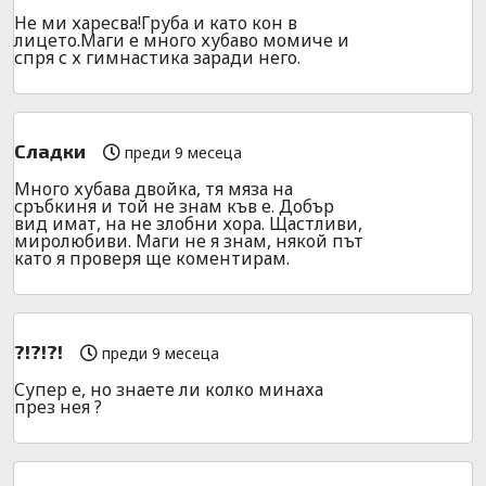
Не ми харесва!Груба и като кон в
лицето.Маги е много хубаво момиче и
спря с х гимнастика заради него.
Сладки
преди 9 месеца
Много хубава двойка, тя мяза на
сръбкиня и той не знам къв е. Добър
вид имат, на не злобни хора. Щастливи,
миролюбиви. Маги не я знам, някой път
като я проверя ще коментирам.
?!?!?!
преди 9 месеца
Супер е, но знаете ли колко минаха
през нея ?