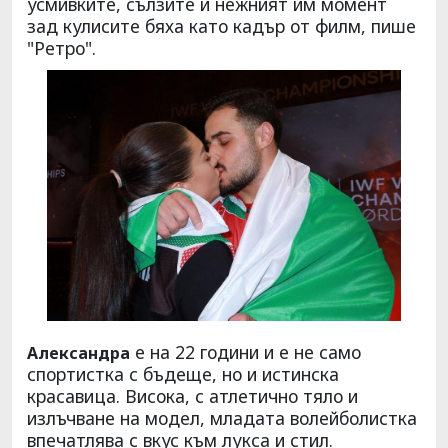
усмивките, сълзите и нежният им момент
зад кулисите бяха като кадър от филм, пише
"Ретро".
е на 22 години и е не само
Александра
спортистка с бъдеще, но и истинска
красавица. Висока, с атлетично тяло и
излъчване на модел, младата волейболистка
впечатлява с вкус към лукса и стил.