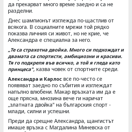
да прекарват много време заедно и са не
разделни.
Днес шампионът изглежда по-щастлив от
всякога. В социалните мрежи той рядко
показва личния си живот, но не крие, че
Александра е специална за него.
„Те са страхотна двойка. Много си подхождат и
двамата са спортисти, амбициозни и красиви.
Тя го подкрепя във всичко, а той я гледа като
казва човек от спортните среди.
принцеса",
все по-често се
Александра и Карлос
появяват заедно по събития и изглеждат
напълно влюбени. Макар връзката им да е
още прясна, мнозина вече ги наричат
„златната двойка" на българския спорт -
млади, силни и успешни.
Преди да срещне Александра, щангистът
имаше връзка с Магдалина Миневска от