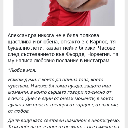
Александра никога не е била толкова
щастлива и влюбена, откакто е с Карлос, тя
буквално лети, казват нейни близки. Часове
след състезанието във Фьорде, Норвегия, тя
му написа любовно послание в инстаграм:
"Любов моя,
Нямам думи, с които да опиша това, което
чувствам. И може би няма нужда, защото има
моменти, в които сърцето говори по-силно от
всичко. Днес е един от онези моменти, в които
душата ми просто трепери от гордост, от щастие,
от любов.
Да те видя като световен шампион е неописуемо.
Тази победа не е просто резултат - тя е символ на