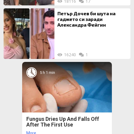
18116
17
Петър Дочев би шута на
гаджето си заради
Александра Фейгин
16240
1
5 h 1 min
Fungus Dries Up And Falls Off
After The First Use
More