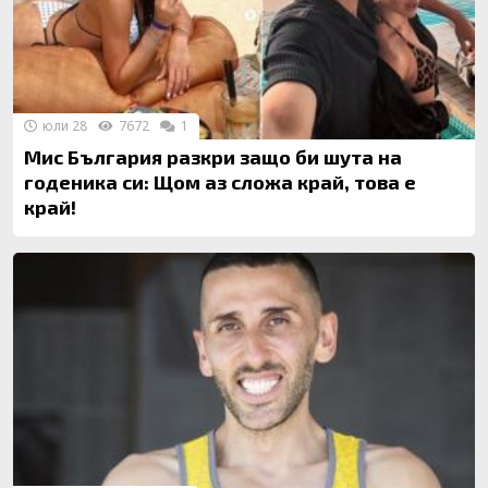
юли 28
7672
1
Мис България разкри защо би шута на
годеника си: Щом аз сложа край, това е
край!