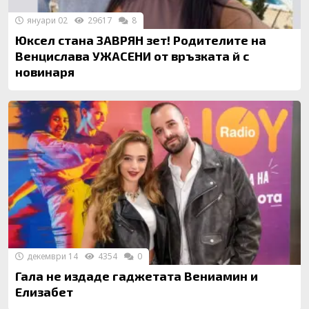
януари 02
29617
8
Юксел стана ЗАВРЯН зет! Родителите на
Венцислава УЖАСЕНИ от връзката й с
новинаря
декември 14
4354
0
Гала не издаде гаджетата Вениамин и
Елизабет