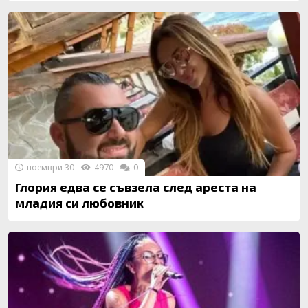
ноември 30
4970
0
Глория едва се съвзела след ареста на
младия си любовник