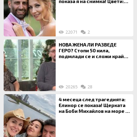
показа я на снимка! Цвети:
Ти си фалшив герой!
22071
2
НОВА ЖЕНА ЛИ РАЗВЕДЕ
ГЕРО? Стопи 50 кила,
подмлади се и сложи край
на 20-годишен брак
20265
28
4 месеца след трагедията:
Елинор се показа! Щерката
на Боби Михайлов на море с
майка си