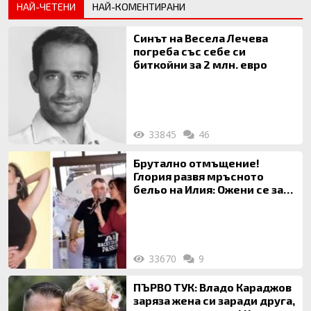
НАЙ-ЧЕТЕНИ
НАЙ-КОМЕНТИРАНИ
Синът на Весела Лечева
погреба със себе си
биткойни за 2 млн. евро
33845
46
Брутално отмъщение!
Глория развя мръсното
бельо на Илия: Ожени се за
120 кг жена, заряза Симона,
за да гледа чуждо дете!
33670
9
ПЪРВО ТУК: Владо Караджов
заряза жена си заради друга,