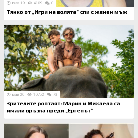
юли 19
4109
0
Тянко от „Игри на волята” спи с женен мъж
май 20
10752
73
Зрителите роптаят: Марин и Михаела са
имали връзка преди „Ергенът“