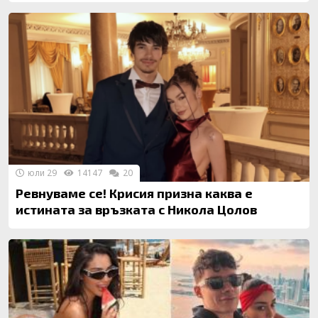
юли 29
14147
20
Ревнуваме се! Крисия призна каква е
истината за връзката с Никола Цолов