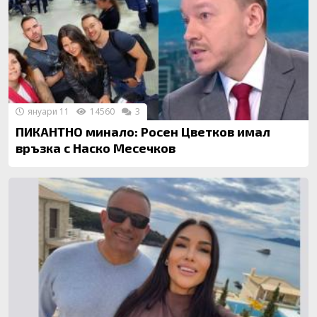
януари 11
14560
3
ПИКАНТНО минало: Росен Цветков имал
връзка с Наско Месечков