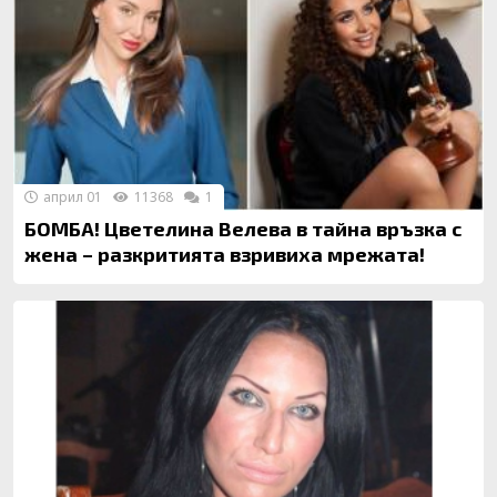
април 01
11368
1
БОМБА! Цветелина Велева в тайна връзка с
жена – разкритията взривиха мрежата!