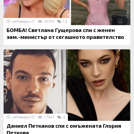
септември 21
20734
14
БОМБА! Светлана Гущерова спи с женен
зам.-министър от сегашното правителство
септември 07
17647
4
Даниел Петканов спи с омъжената Глория
Петкова