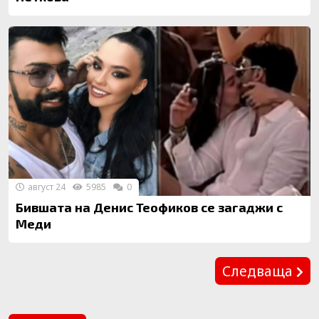
август 24
5985
0
Бившата на Денис Теофиков се загаджи с
Меди
Предишна
Следваща