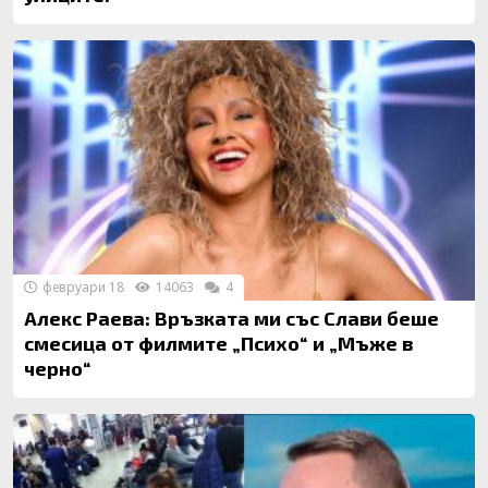
февруари 18
14063
4
Алекс Раева: Връзката ми със Слави беше
смесица от филмите „Психо“ и „Мъже в
черно“