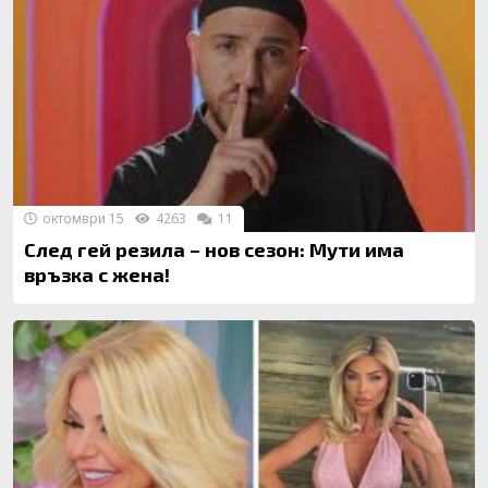
октомври 15
4263
11
След гей резила – нов сезон: Мути има
връзка с жена!