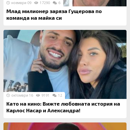
ноември 09
17290
6
Млад милионер заряза Гущерова по
команда на майка си
октомври 16
9191
12
Като на кино: Вижте любовната история на
Карлос Насар и Александра!