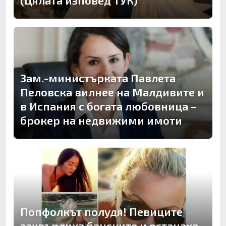
(Цялата изповед ТУК)
Зам.-министърката Павлета
Пеловска вилнее на Малдивите и
в Испания с богата любовница –
брокер на недвижими имоти
Попфолкът полудя! Певиците
захвърлиха банските и останаха