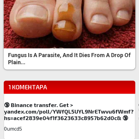
Fungus Is A Parasite, And It Dies From A Drop Of
Plain...
1 КОМЕНТАРА
🔞 Binance transfer. Get >
yandex.com/poll/YWfQL5UYL9NrETwvu6fWmf?
hs=acef2839e04f1f3623633c8957b62d0c& 🔞
0umcd5