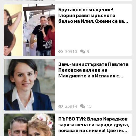
Брутално отмъщение!
Глория развя мръсното
бельо на Илия: Ожени се за
120 кг жена, заряза Симона,
за да гледа чуждо дете!
30310
9
Зам.-министърката Павлета
Пеловска вилнее на
Малдивите и в Испания с
богата любовница – брокер
на недвижими имоти
25914
15
ПЪРВО ТУК: Владо Караджов
заряза жена си заради друга,
показа я на снимка! Цвети:
Ти си фалшив герой!