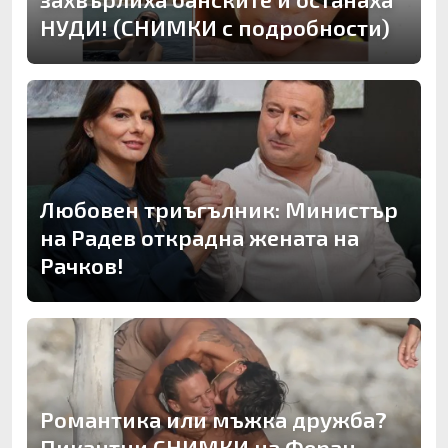
НУДИ! (СНИМКИ с подробности)
Любовен триъгълник: Министър
на Радев открадна жената на
Рачков!
Романтика или мъжка дружба?
Пикантни СНИМКИ на Феран