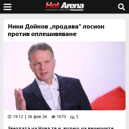
Ники Дойнов „продава“ лосион
против оплешивяване
19:12 | 26 фев 26
1673
1
Звездата на Нова тв и водещ на вечерните