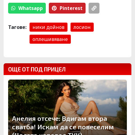
Whatsapp
Pinterest
Тагове:
ники дойнов
лосион
оплешивяване
ОЩЕ ОТ ПОД ПРИЦЕЛ
Анелия отсече: Вдигам втора
сватба! Искам да се повеселим