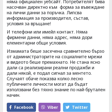
няма официален уебсайт. Потребителят бива
насочван директно към форма за въвеждане
на лични данни за поръчка. Липсва
информация за производител, състав,
условия за връщане!
И телефони или имейл контакт. Няма
фирмени данни, няма адрес, няма дори
елементарни общи условия.
Измамата беше засечена сравнително бързо
от администраторите на социалните мрежи
и видеото беше премахнато. Не стана ясно
дали са реализирани реални продажби и
дали някой, е подал сигнал за ментето.
Случаят обаче показва колко лесно
публичните личности могат да бъдат
използвани без тяхно знание по най-брутален
начин.
Facebook
Viber
Тwitter