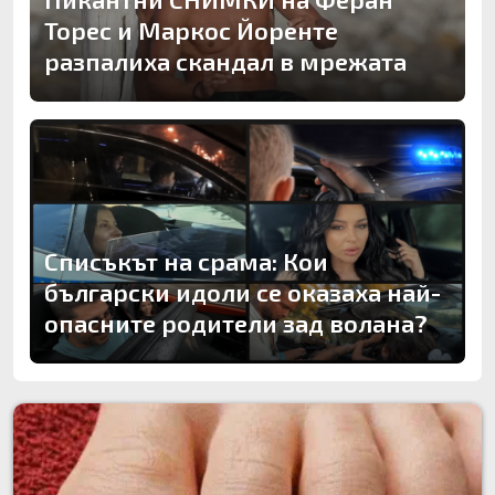
Торес и Маркос Йоренте
разпалиха скандал в мрежата
Списъкът на срама: Кои
български идоли се оказаха най-
опасните родители зад волана?