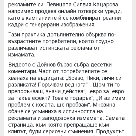
рекламите си. Певицата Силвия Кацарова
например продава онлайн готварски уреди,
като в кампаниите й се комбинират реални
кадри с генерирани изображения.
Тази практика допълнително обърква по-
възрастните потребители, които трудно
различават истинската реклама от
измамата.
Видеото с Дойнов бързо събра десетки
коментари. Част от потребителите се
хванаха на въдицата: „Браво, Ники, личи си
разликата! Поръчвам веднага“, „Щом ти го
препоръчваш, значи действа“, евро за евро
за такъв ефект? Това е подарък“, „И аз имам
проблем с косата, ще пробвам“. Мнозина
обаче се усъмниха в истинността на
рекламата и заподозряха измамата. Самата
страница, към която препращаше към
клипът, буди сериозни съмнения. Продуктът