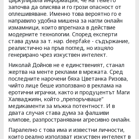
започва да олисява и го грози опасност от
оплешивяване. Именно това вероятно го е
направило удобна мишена за нагли онлайн
измамници, които впрегнаха в действие
модерните технологии. Според експерти
става дума за т. нар. deepfake - съдържание,
реалистично на пръв поглед, но изцяло
генерирано чрез изкуствен интелект.
Николай Дойнов не е единственият, станал
жертва на менте реклами в мрежата. Сред
последните нарочени бяха Цветанка Ризова,
чийто лице беше използвано в реклама на
еротични играчки, както и продуцентът Маги
Халваджиян, който „препоръчваше“
медикаменти за мъжка потентност. И в
двата случая става дума за фалшиви
клипове, разпространявани агресивно онлайн.
Паралелно с това има и известни личности,
които реално използват изкуствен интелект в