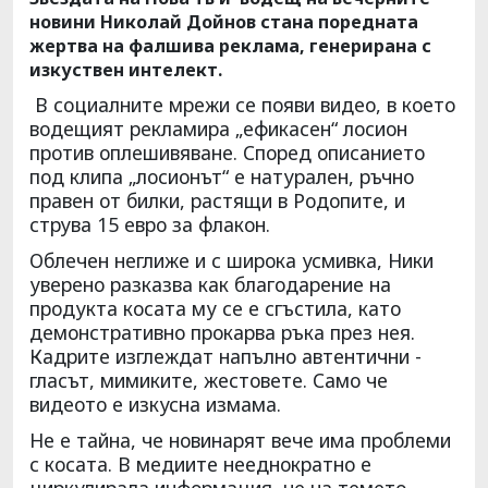
новини Николай Дойнов стана поредната
жертва на фалшива реклама, генерирана с
изкуствен интелект.
В социалните мрежи се появи видео, в което
водещият рекламира „ефикасен“ лосион
против оплешивяване. Според описанието
под клипа „лосионът“ е натурален, ръчно
правен от билки, растящи в Родопите, и
струва 15 евро за флакон.
Облечен неглиже и с широка усмивка, Ники
уверено разказва как благодарение на
продукта косата му се е сгъстила, като
демонстративно прокарва ръка през нея.
Кадрите изглеждат напълно автентични -
гласът, мимиките, жестовете. Само че
видеото е изкусна измама.
Не е тайна, че новинарят вече има проблеми
с косата. В медиите нееднократно е
циркулирала информация, че на темето