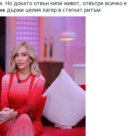
х. Но докато отвън кипи живот, отвътре всичко е
държи целия лагер в стегнат ритъм.
ие