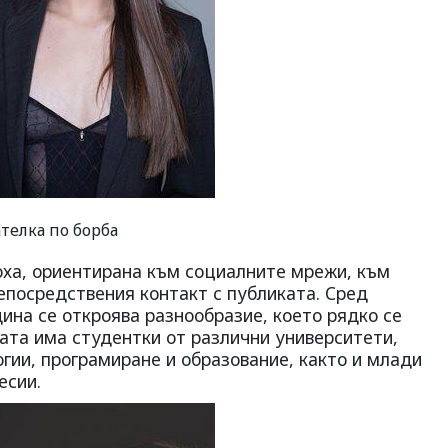
телка по борба
оха, ориентирана към социалните мрежи, към
епосредствения контакт с публиката. Сред
ина се откроява разнообразие, което рядко се
ата има студентки от различни университети,
гии, програмиране и образование, както и млади
есии.