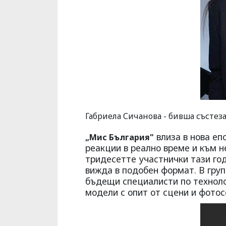
Габриела Сичанова - бивша състеза
влиза в нова еп
„Мис България"
реакции в реално време и към н
тридесетте участнички тази год
вижда в подобен формат. В груп
бъдещи специалисти по техноло
модели с опит от сцени и фотос