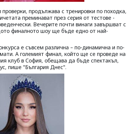
 проверки, продължава с тренировки по походка,
ичетата преминават през серия от тестове -
оведенчески. Вечерите почти винаги завършват с
ото финалното шоу ще бъде едно от най-
онкурса е съвсем различна – по-динамична и по-
ати. А големият финал, който ще се проведе на
нния клуб в София, обещава да бъде спектакъл,
с, пише "България Днес".