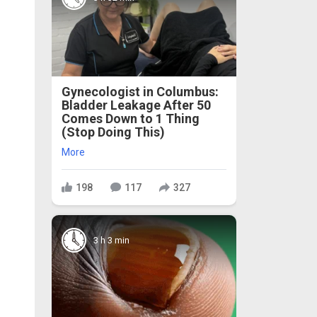
Gynecologist in Columbus:
Bladder Leakage After 50
Comes Down to 1 Thing
(Stop Doing This)
More
198
117
327
3 h 3 min