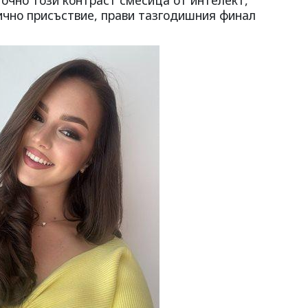
точно този контраст смесица от интелект,
чно присъствие, прави тазгодишния финал