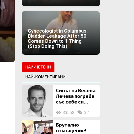
Gynecologist in Columbus:
Bladder Leakage After 50
Comes Down to 1 Thing
(Stop Doing This)
НАЙ-ЧЕТЕНИ
НАЙ-КОМЕНТИРАНИ
Синът на Весела
Лечева погреба
със себе си
биткойни за 2
33558
32
млн. евро
Брутално
отмъщение!