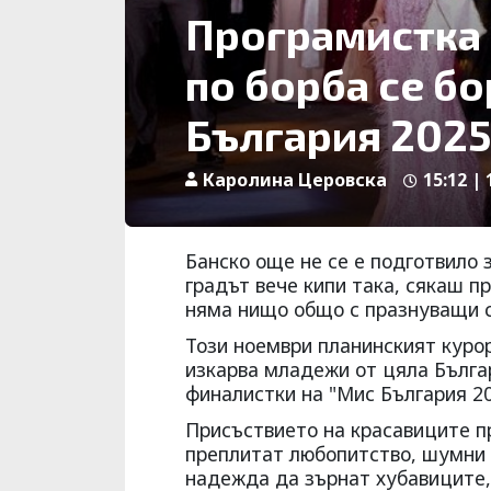
Програмистка 
по борба се бо
България 202
Каролина Церовска
15:12 | 
Банско още не се е подготвило 
градът вече кипи така, сякаш п
няма нищо общо с празнуващи с
Този ноември планинският курор
изкарва младежи от цяла Българ
финалистки на "Мис България 20
Присъствието на красавиците пр
преплитат любопитство, шумни 
надежда да зърнат хубавиците,