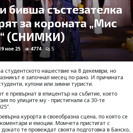
и бивша състезателка
рят за короната „Мис
5“ (СНИМКИ)
19 ное 25
4774
5
за студентското нашествие на 8 декември, но
разникът е започнал месец по-рано. И причината
туденти, купони или зимни туристи.
т е превърнат в епицентър на събитие, което
ия по улиците му - пристигнали са 30-те
25".
евърна курорта в своеобразна сцена, по която се
коментари и емоции. Момчета пристигат с
 докато те провеждат своята подготовка в Банско,