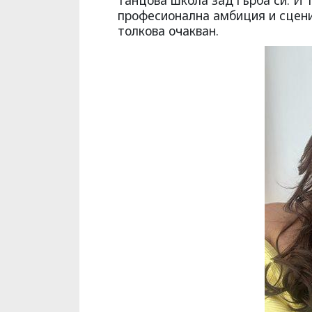
танцова школа зад гърба си. И 
професионална амбиция и сцени
толкова очакван.