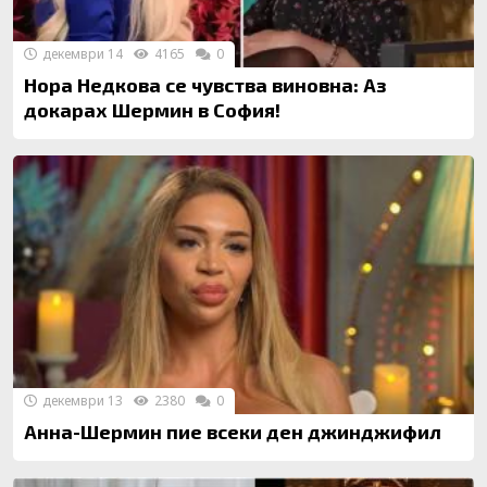
декември 14
4165
0
Нора Недкова се чувства виновна: Аз
докарах Шермин в София!
декември 13
2380
0
Анна-Шермин пие всеки ден джинджифил