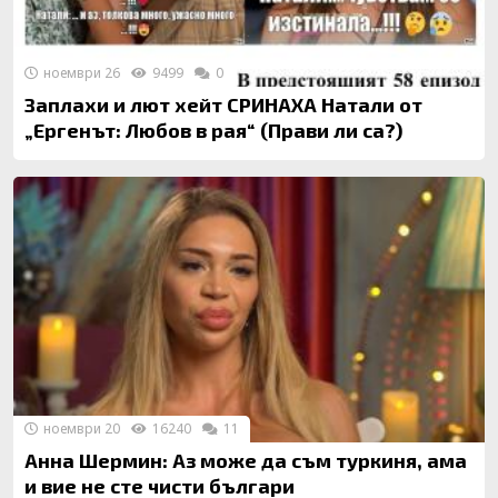
ноември 26
9499
0
Заплахи и лют хейт СРИНАХА Натали от
„Ергенът: Любов в рая“ (Прави ли са?)
ноември 20
16240
11
Анна Шермин: Аз може да съм туркиня, ама
и вие не сте чисти българи