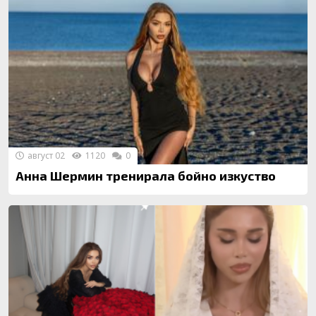
август 02
1120
0
Анна Шермин тренирала бойно изкуство