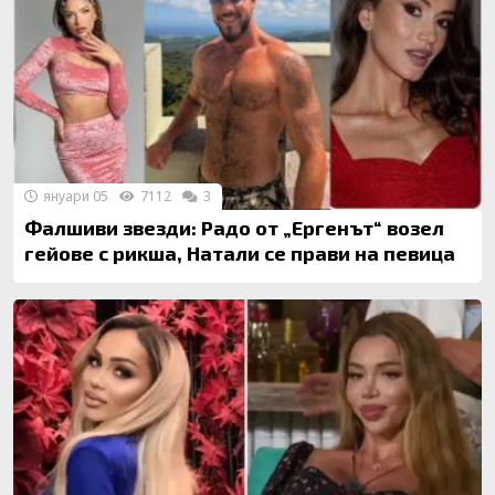
януари 05
7112
3
Фалшиви звезди: Радо от „Ергенът“ возел
гейове с рикша, Натали се прави на певица