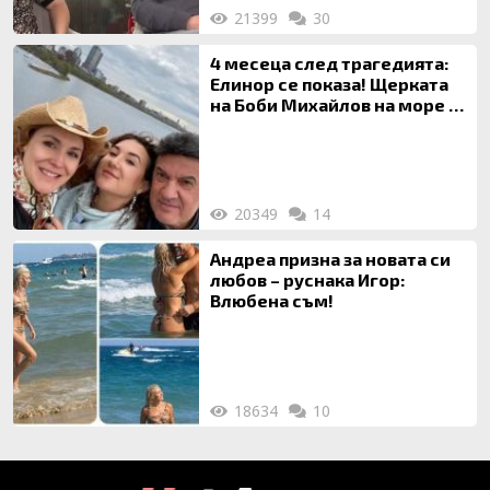
21399
30
4 месеца след трагедията:
Елинор се показа! Щерката
на Боби Михайлов на море с
майка си
20349
14
Андреа призна за новата си
любов – руснака Игор:
Влюбена съм!
18634
10