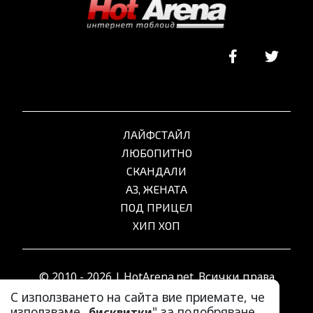
ЛАЙФСТАЙЛ
ЛЮБОПИТНО
СКАНДАЛИ
АЗ, ЖЕНАТА
ПОД ПРИЦЕЛ
ХИП ХОП
© 2010 - 2026 | HotArena.net. Всички права
запазени.
С използването на сайта вие приемате, че
използваме „
" за подобряване
бисквитки