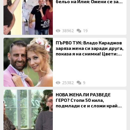
бельо на Илия: Ожени се за
120 кг жена, заряза Симона,
за да гледа чуждо дете!
38962
19
ПЪРВО ТУК: Владо Караджов
заряза жена си заради друга,
показа я на снимка! Цвети:
Ти си фалшив герой!
25382
9
НОВА ЖЕНА ЛИ РАЗВЕДЕ
ГЕРО? Стопи 50 кила,
подмлади се и сложи край
на 20-годишен брак