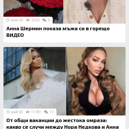
юли 26
2156
0
Анна Шермин показа мъжа си в горещо
ВИДЕО
май 03
11781
17
От общи ваканции до жестока омраза:
какво се случи между Нора Недкова и Анна