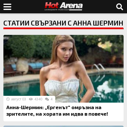
СТАТИИ СВЪРЗАНИ С АННА ШЕРМИН
август 03
4340
4
Анна-Шермин: „Ергенът“ омръзна на
зрителите, на хората им идва в повече!