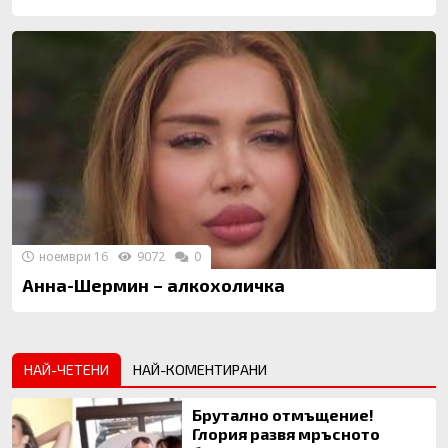
ноември 16
9072
0
Анна-Шермин – алкохоличка
НАЙ-ЧЕТЕНИ
НАЙ-КОМЕНТИРАНИ
Брутално отмъщение!
Глория развя мръсното