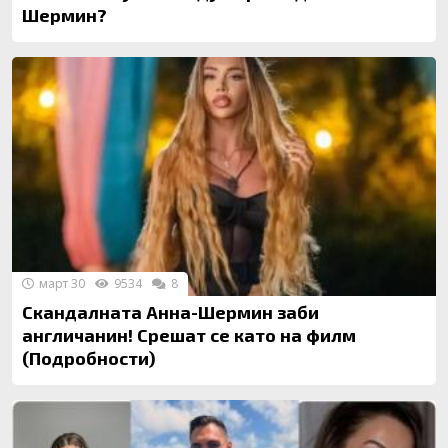
Шермин?
март 30
9534
8
Скандалната Анна-Шермин заби
англичанин! Срешат се като на филм
(Подробности)