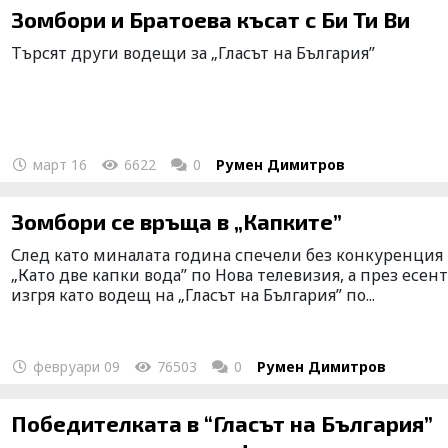
Зомбори и Братоева късат с Би Ти Ви
Търсят други водещи за „Гласът на България”
март 16
6622
0
Румен Димитров
Зомбори се връща в „Капките”
След като миналата година спечели без конкуренция
„Като две капки вода” по Нова телевизия, а през есен
изгря като водещ на „Гласът на България” по...
февруари 09
76503
0
Румен Димитров
Победителката в “Гласът на България”