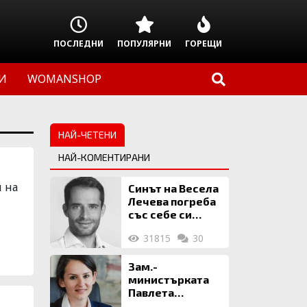
ПОСЛЕДНИ
ПОПУЛЯРНИ
ГОРЕЩИ
И
WOMANSHOP
НАЙ-ЧЕТЕНИ
НАЙ-КОМЕНТИРАНИ
 на
Синът на Весела
Лечева погреба
със себе си
биткойни за 2
31815
30
млн. евро
Зам.-
министърката
Павлета
Пеловска