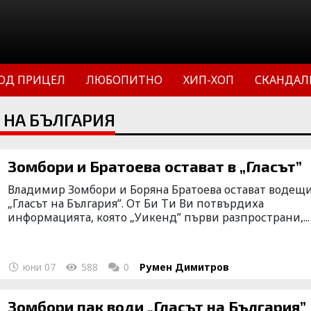
ОД ПРИЦЕЛ
ЛЮБОПИТНО
ХИП-ХОП
СКАНДАЛ
 НА БЪЛГАРИЯ
Зомбори и Братоева остават в „Гласът”
Владимир Зомбори и Боряна Братоева остават водещи
„Гласът на България”. От Би Ти Ви потвърдиха
информацията, която „Уикенд” първи разпространи,...
юни 07
588
0
Румен Димитров
Зомбори пак води „Гласът на България”