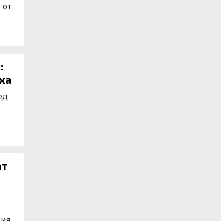
 от
:
рха
ед
,
ния