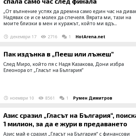
спала само час след финала
„От вълнение успях да дремна само един час на дива
Надявах се и се молех да спечеля. Вярата ми, тази на
моите близки в мен и куражът, който ми вдъ...
декември 17
2716
1
HotArena.net
Пак издънка в „Пееш или лъжеш”
След Миро, който пя с Надя Казакова, Дони избра
Елеонора от „Гласът на България”
ноември 10
8561
1
Румен Димитров
Азис сразил „Гласът на България“, поис
1 милион, за да е жури в предаването
Азис май е сразил „Гласът на България“ с финансови