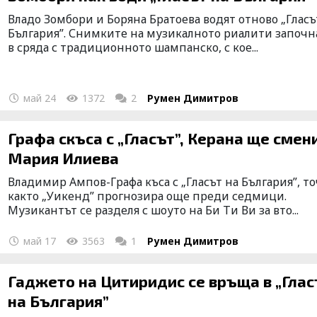
Владо Зомбори и Боряна Братоева водят отново „Гласъ
България”. Снимките на музикалното риалити започн
в сряда с традиционното шампанско, с кое...
май 24
1372
2
Румен Димитров
Графа скъса с „Гласът”, Керана ще смен
Мария Илиева
Владимир Ампов-Графа къса с „Гласът на България”, т
както „Уикенд” прогнозира още преди седмици.
Музикантът се разделя с шоуто на Би Ти Ви за вто...
май 17
3563
1
Румен Димитров
Гаджето на Цитиридис се връща в „Глас
на България”