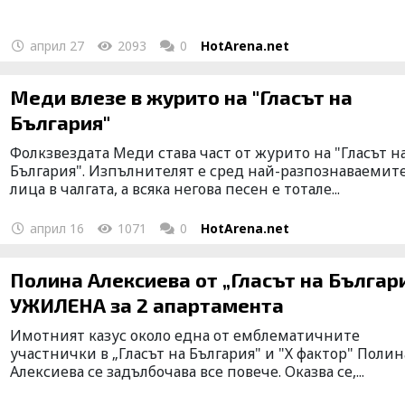
април 27
2093
0
HotArena.net
Меди влезе в журито на "Гласът на
България"
Фолкзвездата Меди става част от журито на "Гласът н
България". Изпълнителят е сред най-разпознаваемит
лица в чалгата, а всяка негова песен е тотале...
април 16
1071
0
HotArena.net
Полина Алексиева от „Гласът на Българ
УЖИЛЕНА за 2 апартамента
Имотният казус около една от емблематичните
участнички в „Гласът на България" и "Х фактор" Полин
Алексиева се задълбочава все повече. Оказва се,...