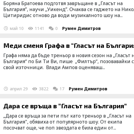
Боряна Братоева подготвя завръщане в „Гласът на
България”, научи „Уикенд”. Очаква се гаджето на Нико
Цитиридис отново да води музикалното шоу на...
май 10
1141
0
Румен Димитров
Меди сменя Графа в "Гласът на Българи
Графа няма да бъде треньор в новия сезон на „Гласът 
България“ по Би Ти Ви, пише „Филтър“, позовавайки с
свой източници. Влади Ампов оценяваш...
април 29
3822
17
Румен Димитров
Дара се връща в “Гласът на България”
„Дара се връща за пети път като треньор в „Гласът на
България", обявиха от популярното шоу. От екипа
посочват още, че поп звездата е била един от...