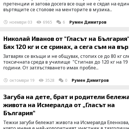
претенции и затова досега все още не е сядал на един
въртящите се столове на менторите в музика...
ноември 03
6965
6
Румен Димитров
Николай Иванов от "Гласът на България"
Бях 120 кг и се сринах, а сега съм на въ
Затварях се вкъщи и не общувах, стопих се до 80 кг сл
токсичната среда в училище "Стигнах до 120 кг на 19
години. От затлъстяването имах пробле...
октомври 19
3528
0
Румен Димитров
Загуба на дете, брат и родители бележат
живота на Исмералда от „Гласът на
България“
Тежки загуби бележат живота на Исмералда Еленкова
която иначе е най-колоритният участник в тазгодиш