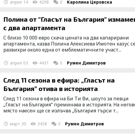
април 14
4298
0
Каролина Церовска
Полина от "Гласът на България" измаме
с два апартамента
С близо 10 000 евро скача цената на два капарирани
апартамента, казва Полина Алексиева Имотен казус с
развихри около една от емблематичните участ...
април 03
4431
0
Румен Димитров
След 11 сезона в ефира: „Гласът на
България” отива в историята
След 11 сезона в ефира на Би Ти Ви, шоуто за певци
„Гласът на България” преминава в историята. На негов
място наесен ще се излъчва „България търси т...
март 30
3458
0
Румен Димитров