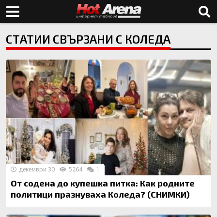
СТАТИИ СВЪРЗАНИ С КОЛЕДА
декември 30
5264
1
От содена до купешка питка: Как родните
политици празнуваха Коледа? (СНИМКИ)