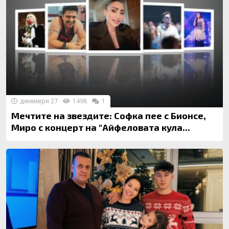
декември 27
1498
1
Мечтите на звездите: Софка пее с Бионсе,
Миро с концерт на "Айфеловата кула...