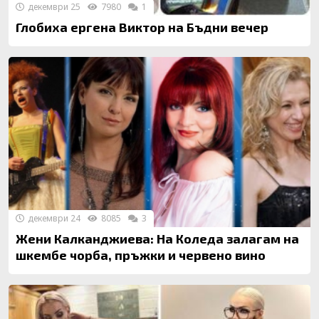
декември 25
7980
1
Глобиха ергена Виктор на Бъдни вечер
декември 24
8085
3
Жени Калканджиева: На Коледа залагам на
шкембе чорба, пръжки и червено вино