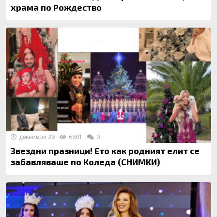
храма по Рождество
декември 29
6601
0
Звездни празници! Ето как родният елит се
забавляваше по Коледа (СНИМКИ)