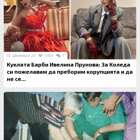
декември 24
5404
1
Куклата Барби Ивелина Прунова: За Коледа
си пожелавам да преборим корупцията и да
не се...