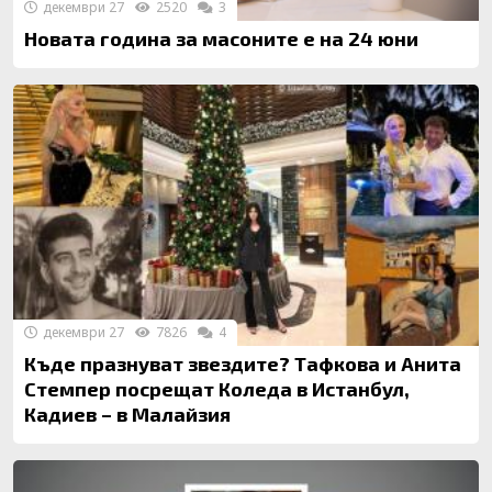
декември 27
2520
3
Новата година за масоните е на 24 юни
декември 27
7826
4
Къде празнуват звездите? Тафкова и Анита
Стемпер посрещат Коледа в Истанбул,
Кадиев – в Малайзия