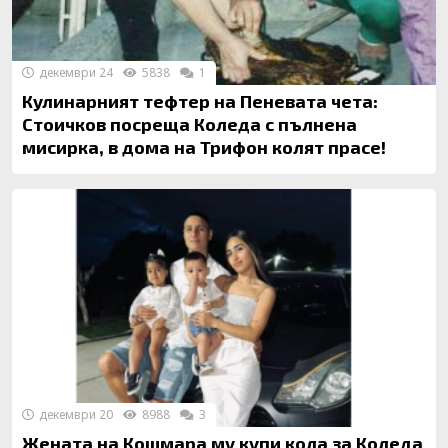
декември 24
5838
1
Кулинарният тефтер на Пеневата чета:
Стоичков посреща Коледа с пълнена
мисирка, в дома на Трифон колят прасе!
декември 20
8988
3
Жената на Кошмара му купи кола за Коледа