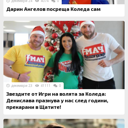
декември 24
4074
0
Дарин Ангелов посреща Коледа сам
декември 23
41111
0
Звездите от Игри на волята за Коледа:
Денислава празнува у нас след години,
прекарани в Щатите!