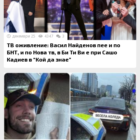
декември 25
4347
3
ТВ оживление: Васил Найденов пее и по
БНТ, и по Нова тв, в Би Ти Ви е при Сашо
Кадиев в “Кой да знае”