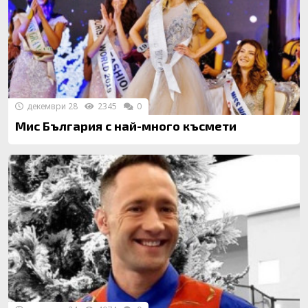
декември 28
2345
0
Мис България с най-много късмети