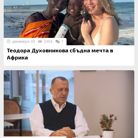
декември 30
3304
1
Теодора Духовникова сбъдна мечта в
Африка