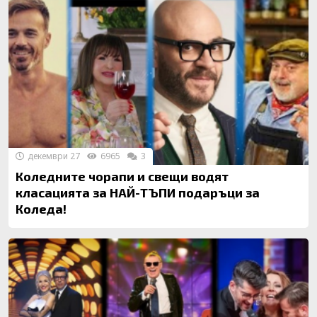
декември 27
6965
3
Коледните чорапи и свещи водят
класацията за НАЙ-ТЪПИ подаръци за
Коледа!