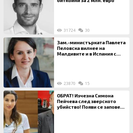
биткойни за 2 млн. евро
31724
30
Зам.-министърката Павлета
Пеловска вилнее на
Малдивите и в Испания с
богата любовница – брокер
на недвижими имоти
23870
15
ОБРАТ! Изчезна Симона
Пейчева след зверското
убийство! Появи се заповед
за локализирането й