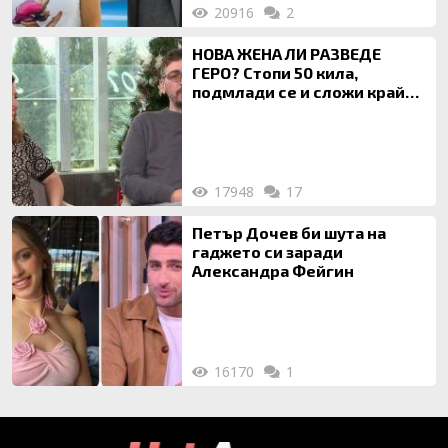
20916
2
НОВА ЖЕНА ЛИ РАЗВЕДЕ
ГЕРО? Стопи 50 кила,
подмлади се и сложи край
на 20-годишен брак
17948
17
Петър Дочев би шута на
гаджето си заради
Александра Фейгин
16170
1