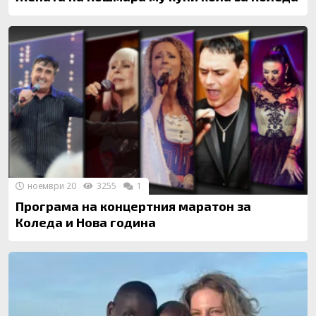
ноември 20
3255
1
Програма на концертния маратон за
Коледа и Нова година