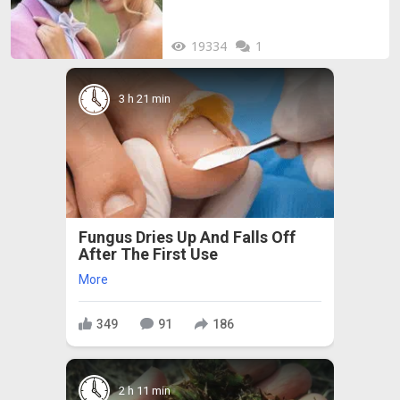
19334
1
3 h 21 min
Fungus Dries Up And Falls Off
After The First Use
More
349
91
186
2 h 11 min