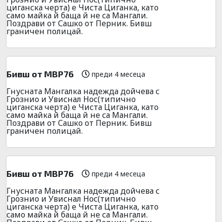
циганска черта) е Чиста Циганка, като
само майка й баща й не са Мангали.
Поздрави от Сашко от Перник. Бивш
граничен полицай.
Бивш от МВР76
преди 4 месеца
Гнусната Мангалка надежда дойчева с
Грознио и Увиснал Нос(типично
циганска черта) е Чиста Циганка, като
само майка й баща й не са Мангали.
Поздрави от Сашко от Перник. Бивш
граничен полицай.
Бивш от МВР76
преди 4 месеца
Гнусната Мангалка надежда дойчева с
Грознио и Увиснал Нос(типично
циганска черта) е Чиста Циганка, като
само майка й баща й не са Мангали.