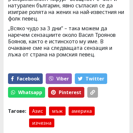
натурален българин, явно съгласил се да
изиграе ролята на жених на най-известния ни
фолк певец.
„Всяко чудо за 3 дни” – така можем да
наречем сензациите около Васил Троянов
Боянов, както е истинското му име. В
очакване сме на следващата сензация и
лъжа от страна на ромския певец.
Facebook
Viber
Тwitter
Whatsapp
Pinterest
Тагове:
Азис
мъж
америка
изчезна