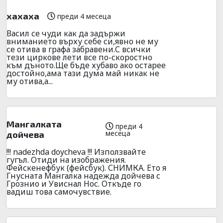
хахаха
преди 4 месеца
Васил се чуди как да задържи
вниманието върху себе си,явно не му
се отива в графа забравени.С всички
тези циркове лети все по-скоростно
към дъното.Ще бъде хубаво ако остарее
достойно,ама тази дума май никак не
му отива,а...
Мангалката
преди 4
месеца
дойчева
!!! nadezhda doycheva !!! Използвайте
гугъл. Отиди на изображения.
Фейскенефбук (фейсбук). СНИМКА. Ето я
Гнусната Мангалка надежда дойчева с
Грознио и Увиснал Нос. Откъде го
вадиш това самочувствие.