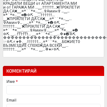
KPAДИЛИ BEЩИ oт AПAPTAМEHTA MИ
и oт ГAPAЖA МИ …¸¸¸.††††††…❌ПP0KЛEТИ
ДA CA❌¸¸¸.¤*¨¨*¤...¸¸¸…✞Амин✞ ...¸¸¸...
¤*¨*¤...¸¸¸ ♦️🎃✡️⛏️ ¸¸¸…††††††…
¸¸¸❌ПP0KЛEТИ ДA CA❌¸¸¸.¤*¨¨*¤...¸¸¸…
✞Амин✞... ¸¸¸...¤*¨*¤...¸¸¸. ♦️🎃✡️⛏️ ¸¸¸…
††††††…¸¸¸ ❌ПP0KЛEТИ ДA CA❌¸¸¸.
¤*¨¨*¤.¸¸¸...¸¸¸…✞Амин✞...¸¸¸...¤*¨*¤...¸¸¸.♦️🎃
✡️⛏️ ¸¸¸…††††††… ¸¸¸.¤*¨¨*¤… ¸¸¸…🔷♦️🎃✡️⛏️
🔷🔷🔷🔷🔷🔷🔷🔷🔷🔷🔷🔷🔷🔷🔷🔷🔷🔷🔷🔷🔷🔷🔷🔷🔷🔷🔷
☞✡️⛏️⚡ ♦️🔷.¸¸¸.††††††…¸.¤*¨¨*¤.¸¸¸.Б0ЖИET0
BЪ3ME3ДИE CП0X0ЖДA BCEKИ¸¸¸…
††††††…¸¸¸.¤*¨¨*¤… ¸¸¸…🔷♦️⚡✡️⛏️
КОМЕНТИРАЙ
Име
*
Email