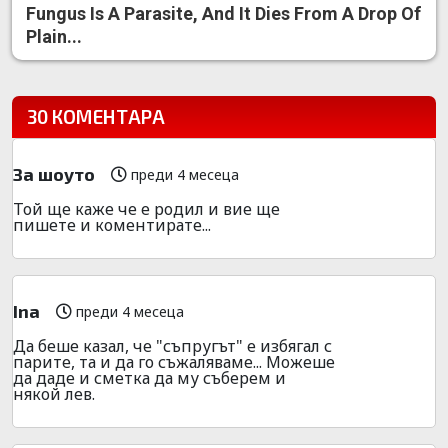
Fungus Is A Parasite, And It Dies From A Drop Of
Plain...
30 КОМЕНТАРА
За шоуто
преди 4 месеца
Той ще каже че е родил и вие ще
пишете и коментирате...
Ina
преди 4 месеца
Да беше казал, че "съпругът" е избягал с
парите, та и да го съжаляваме... Можеше
да даде и сметка да му съберем и
някой лев.