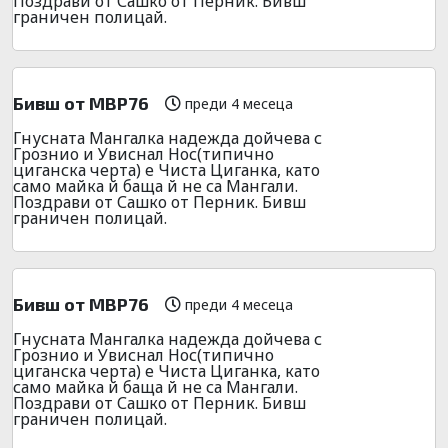
Поздрави от Сашко от Перник. Бивш
граничен полицай.
Бивш от МВР76
преди 4 месеца
Гнусната Мангалка надежда дойчева с
Грознио и Увиснал Нос(типично
циганска черта) е Чиста Циганка, като
само майка й баща й не са Мангали.
Поздрави от Сашко от Перник. Бивш
граничен полицай.
Бивш от МВР76
преди 4 месеца
Гнусната Мангалка надежда дойчева с
Грознио и Увиснал Нос(типично
циганска черта) е Чиста Циганка, като
само майка й баща й не са Мангали.
Поздрави от Сашко от Перник. Бивш
граничен полицай.