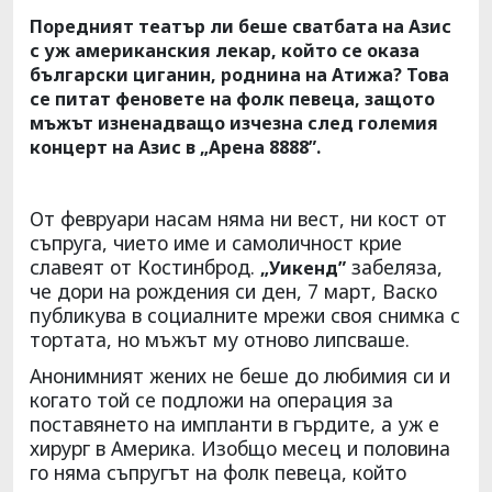
Поредният театър ли беше сватбата на Азис
с уж американския лекар, който се оказа
български циганин, роднина на Атижа? Това
се питат феновете на фолк певеца, защото
мъжът изненадващо изчезна след големия
концерт на Азис в „Арена 8888”.
От февруари насам няма ни вест, ни кост от
съпруга, чието име и самоличност крие
славеят от Костинброд.
забеляза,
„Уикенд”
че дори на рождения си ден, 7 март, Васко
публикува в социалните мрежи своя снимка с
тортата, но мъжът му отново липсваше.
Анонимният жених не беше до любимия си и
когато той се подложи на операция за
поставянето на импланти в гърдите, а уж е
хирург в Америка. Изобщо месец и половина
го няма съпругът на фолк певеца, който