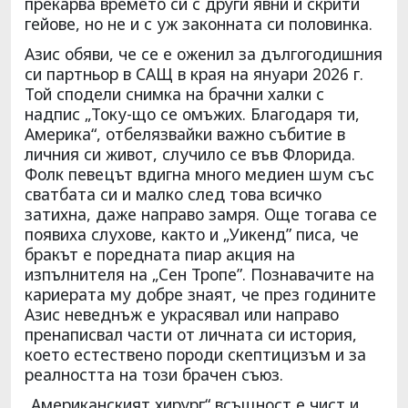
прекарва времето си с други явни и скрити
гейове, но не и с уж законната си половинка.
Азис обяви, че се е оженил за дългогодишния
си партньор в САЩ в края на януари 2026 г.
Той сподели снимка на брачни халки с
надпис „Току-що се омъжих. Благодаря ти,
Америка“, отбелязвайки важно събитие в
личния си живот, случило се във Флорида.
Фолк певецът вдигна много медиен шум със
сватбата си и малко след това всичко
затихна, даже направо замря. Още тогава се
появиха слухове, както и „Уикенд” писа, че
бракът е поредната пиар акция на
изпълнителя на „Сен Тропе”. Познавачите на
кариерата му добре знаят, че през годините
Азис неведнъж е украсявал или направо
пренаписвал части от личната си история,
което естествено породи скептицизъм и за
реалността на този брачен съюз.
„Американският хирург“ всъщност е чист и