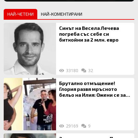
НАЙ-ЧЕТЕНИ
НАЙ-КОМЕНТИРАНИ
Синът на Весела Лечева
погреба със себе си
биткойни за 2 млн. евро
33180
32
Брутално отмъщение!
Глория развя мръсното
бельо на Илия: Ожени се за
120 кг жена, заряза Симона,
за да гледа чуждо дете!
29169
9