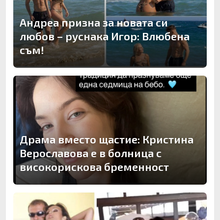
Андреа призна за новата си
любов – руснака Игор: Влюбена
съм!
Драма вместо щастие: Кристина
Верославова е в болница с
високорискова бременност