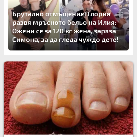
Брутално отмъщение! Глория
развя мръсното бельо на Илия:
Ожени се за 120 кг жена, заряза
Симона, за да гледа чуждо дете!