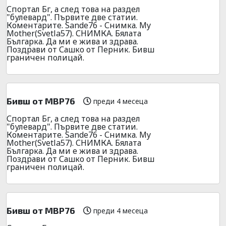
Спортал Бг, а след това на раздел
"булевард". Първите две статии.
Коментарите. Sande76 - Снимка. My
Mother(Svetla57). СНИМКА. Бялата
Българка. Да ми е жива и здрава.
Поздрави от Сашко от Перник. Бивш
граничен полицай.
Бивш от МВР76
преди 4 месеца
Спортал Бг, а след това на раздел
"булевард". Първите две статии.
Коментарите. Sande76 - Снимка. My
Mother(Svetla57). СНИМКА. Бялата
Българка. Да ми е жива и здрава.
Поздрави от Сашко от Перник. Бивш
граничен полицай.
Бивш от МВР76
преди 4 месеца