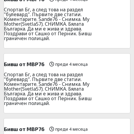
Спортал Бг, а след това на раздел
"булевард". Първите две статии.
Коментарите. Sande76 - Снимка. My
Mother(Svetla57). СНИМКА. Бялата
Българка. Да ми е жива и здрава.
Поздрави от Сашко от Перник. Бивш
граничен полицай.
Бивш от МВР76
преди 4 месеца
Спортал Бг, а след това на раздел
"булевард". Първите две статии.
Коментарите. Sande76 - Снимка. My
Mother(Svetla57). СНИМКА. Бялата
Българка. Да ми е жива и здрава.
Поздрави от Сашко от Перник. Бивш
граничен полицай.
Бивш от МВР76
преди 4 месеца