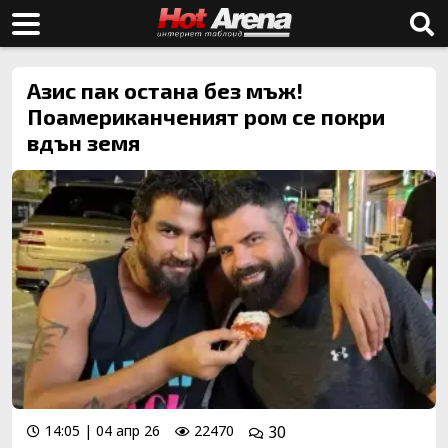
Азис пак остана без мъж!
Поамериканченият ром се покри
вдън земя
14:05 | 04 апр 26
22470
30