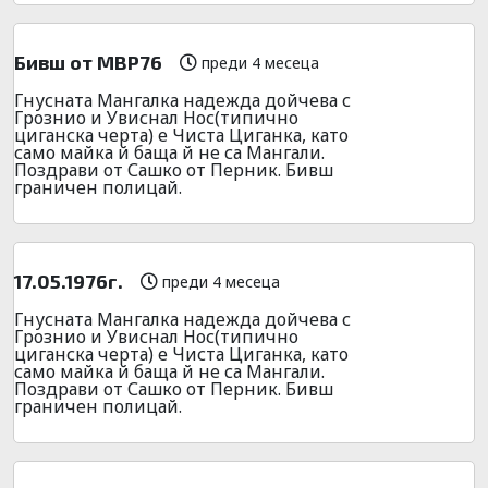
Бивш от МВР76
преди 4 месеца
Гнусната Мангалка надежда дойчева с
Грознио и Увиснал Нос(типично
циганска черта) е Чиста Циганка, като
само майка й баща й не са Мангали.
Поздрави от Сашко от Перник. Бивш
граничен полицай.
17.05.1976г.
преди 4 месеца
Гнусната Мангалка надежда дойчева с
Грознио и Увиснал Нос(типично
циганска черта) е Чиста Циганка, като
само майка й баща й не са Мангали.
Поздрави от Сашко от Перник. Бивш
граничен полицай.