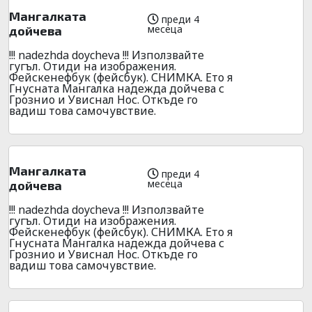
Мангалката
преди 4
месеца
дойчева
!!! nadezhda doycheva !!! Използвайте
гугъл. Отиди на изображения.
Фейскенефбук (фейсбук). СНИМКА. Ето я
Гнусната Мангалка надежда дойчева с
Грознио и Увиснал Нос. Откъде го
вадиш това самочувствие.
Мангалката
преди 4
месеца
дойчева
!!! nadezhda doycheva !!! Използвайте
гугъл. Отиди на изображения.
Фейскенефбук (фейсбук). СНИМКА. Ето я
Гнусната Мангалка надежда дойчева с
Грознио и Увиснал Нос. Откъде го
вадиш това самочувствие.