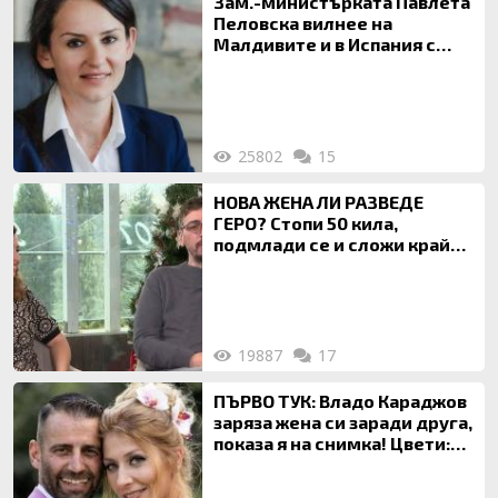
Зам.-министърката Павлета
Пеловска вилнее на
Малдивите и в Испания с
богата любовница – брокер
на недвижими имоти
25802
15
НОВА ЖЕНА ЛИ РАЗВЕДЕ
ГЕРО? Стопи 50 кила,
подмлади се и сложи край
на 20-годишен брак
19887
17
ПЪРВО ТУК: Владо Караджов
заряза жена си заради друга,
показа я на снимка! Цвети:
Ти си фалшив герой!