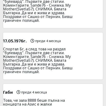
"булевард". Първите две статии.
Коментарите. Sande76 - Снимка. My
Mother(Svetla57). СНИМКА. Бялата
Българка. Да ми е жива и здрава.
Поздрави от Сашко от Перник. Бивш
граничен полицай.
17.05.1976г.
преди 4 месеца
Спортал Бг, а след това на раздел
"булевард". Първите две статии.
Коментарите. Sande76 - Снимка. My
Mother(Svetla57). СНИМКА. Бялата
Българка. Да ми е жива и здрава.
Поздрави от Сашко от Перник. Бивш
граничен полицай.
Габи
преди 4 месеца
Това, че зала 8888 беше пълна на
концерта на Азис е жалки