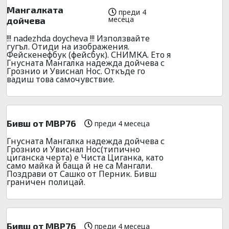
Мангалката
преди 4
месеца
дойчева
!!! nadezhda doycheva !!! Използвайте
гугъл. Отиди на изображения.
Фейскенефбук (фейсбук). СНИМКА. Ето я
Гнусната Мангалка надежда дойчева с
Грознио и Увиснал Нос. Откъде го
вадиш това самочувствие.
Бивш от МВР76
преди 4 месеца
Гнусната Мангалка надежда дойчева с
Грознио и Увиснал Нос(типично
циганска черта) е Чиста Циганка, като
само майка й баща й не са Мангали.
Поздрави от Сашко от Перник. Бивш
граничен полицай.
Бивш от МВР76
преди 4 месеца