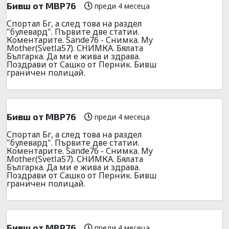
Бивш от МВР76
преди 4 месеца
Спортал Бг, а след това на раздел
"булевард". Първите две статии.
Коментарите. Sande76 - Снимка. My
Mother(Svetla57). СНИМКА. Бялата
Българка. Да ми е жива и здрава.
Поздрави от Сашко от Перник. Бивш
граничен полицай.
Бивш от МВР76
преди 4 месеца
Спортал Бг, а след това на раздел
"булевард". Първите две статии.
Коментарите. Sande76 - Снимка. My
Mother(Svetla57). СНИМКА. Бялата
Българка. Да ми е жива и здрава.
Поздрави от Сашко от Перник. Бивш
граничен полицай.
Бивш от МВР76
преди 4 месеца