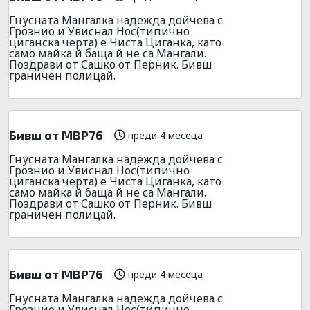
Гнусната Мангалка надежда дойчева с
Грознио и Увиснал Нос(типично
циганска черта) е Чиста Циганка, като
само майка й баща й не са Мангали.
Поздрави от Сашко от Перник. Бивш
граничен полицай.
Бивш от МВР76
преди 4 месеца
Гнусната Мангалка надежда дойчева с
Грознио и Увиснал Нос(типично
циганска черта) е Чиста Циганка, като
само майка й баща й не са Мангали.
Поздрави от Сашко от Перник. Бивш
граничен полицай.
Бивш от МВР76
преди 4 месеца
Гнусната Мангалка надежда дойчева с
Грознио и Увиснал Нос(типично