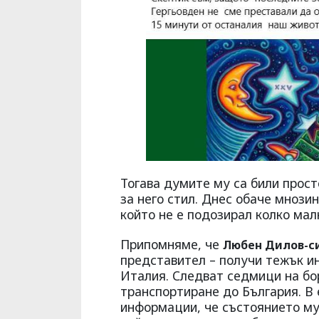
Тогава думите му са били прос
за него стил. Днес обаче мнози
който не е подозирал колко мал
Припомняме, че
Любен Дилов-с
представител – получи тежък ин
Италия. Следват седмици на бор
транспортиране до България. В
информации, че състоянието му 