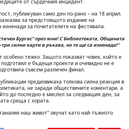
следиците от сърдечния инцидент.
ост, публикуван само ден по-рано – на 18 април.
 разказва за предстоящото издание на
а изненади за почитателите на фестивала.
стичен Бургас“ през юни! С Библиотеката, Общината
три силни карти в ръкава, но те ще са изненада!“
т особено тежко. Защото показват човек, който е
, подготвял е бъдещи проекти и очевидно не е
одготвила съвсем различен финал.
убликации предизвикаха толкова силна реакция в
олитиката, не заради обществените коментари, а
ойто до последно е мислел за следващия ден, за
ата среща с хората.
станалия наш живот“ звучат като най-тъжното