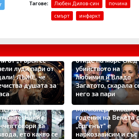
Тагове:
Любен Дилов-син
почина
r
смърт
инфаркт
Симона Пейчева
ли от „Търси се“
отиде на море след
чели луди пари от
убийството на
дали! ЛЪЖЕ, че
любимия й Владо
ечиства душата за
Загатото, скарала с
аса
него за пари
ед години
Милионер? Бившия
лчание: Ники
годеник на Венета 
нчев говори за
„Ергенът“ е
звода, ето какво се
наркозависим и със