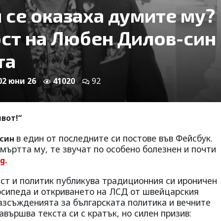
 се оказаха думите му?
ст на Любен Дилов-син
та
 02 юни 26
41020
92
вот!“
в един от последните си постове във Фейсбук.
-син
смъртта му, те звучат по особено болезнен и почти
g.
ист и политик публикува традиционния си ироничен
осипеда и откриването на ЛСД от швейцарския
зсъжденията за българската политика и вечните
авършва текста си с кратък, но силен призив: