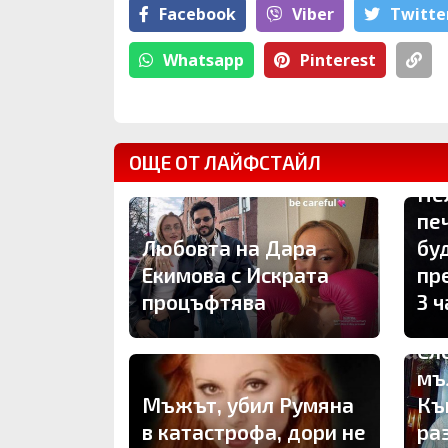
Facebook
Viber
Тwitte
Whatsapp
Pinterest
ОЩЕ ОТ ЛАЙФСТАЙЛ
Не
пе
Любовта на Дара
бу
Екимова с Искрата
пр
процъфтява
3 ч
Сл
мъ
Мъжът, убил Румяна
Къ
в катастрофа, дори не
ра