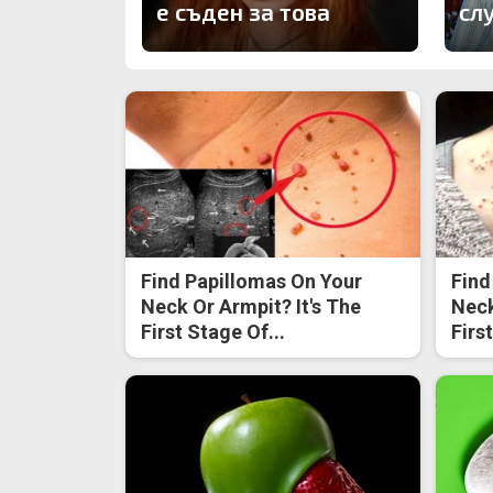
е съден за това
сл
Find Papillomas On Your
Find
Neck Or Armpit? It's The
Neck
First Stage Of...
Firs