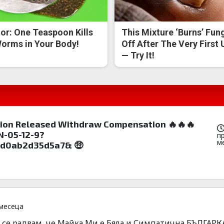
or: One Teaspoon Kills
This Mixture ‘Burns’ Fun
Worms in Your Body!
Off After The Very First 
— Try It!
ion Released Withdraw Compensation 🔥🔥🔥
-05-12-9?
п
м
fd0ab2d35d5a7& 🤑
месеца
 се радвам, че Майка Ми е Бяла и Симпатична БЪЛГАРКА