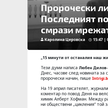
Пророчески ли
Последният по
смрази мрежа
Каролина Церовска
15:47 |
„15 минути от останалия наш жи
Тези думи написа
Любен Дилов
Днес, часове след новината за 
пророчески начин, пише
Intrigi.b
На 19 април писателят, журнал
коментар по повод Деня на вел
химик Алберт Хофман. Между ра
ни обществени „цикления“ той з