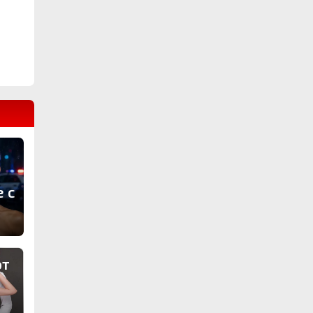
е с
т
от