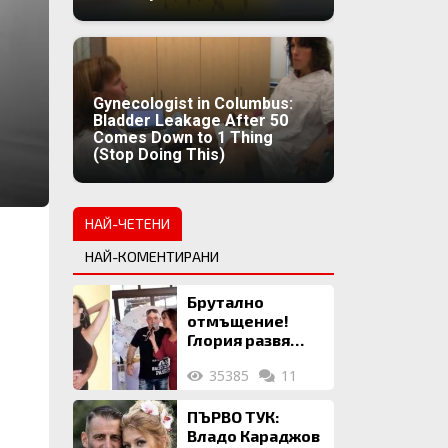
Gynecologist in Columbus:
Bladder Leakage After 50
Comes Down to 1 Thing
(Stop Doing This)
НАЙ-ЧЕТЕНИ
НАЙ-КОМЕНТИРАНИ
Брутално
отмъщение!
Глория развя
мръсното бельо
35385
11
на Илия: Ожени
се за 120 кг
жена, заряза
ПЪРВО ТУК:
Симона, за да
Владо Караджов