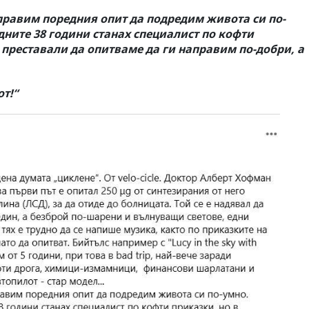
правим поредния опит да подредим живота си по-
дните 38 години станах специалист по кофти
е преставали да опитваме да ги направим по-добри, а
т!“