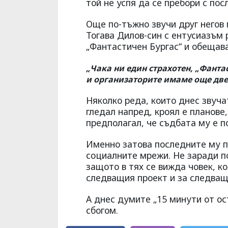
той не успя да се пребори с по
Още по-тъжно звучи друг негов п
Тогава Дилов-син с ентусиазъм
„Фантастичен Бургас“ и обещав
„Чака ни един страхотен, „Фанта
и организаторите имаме още две-
Няколко реда, които днес звуча
гледал напред, кроял е планове
предполагал, че съдбата му е п
Именно затова последните му п
социалните мрежи. Не заради п
защото в тях се вижда човек, к
следващия проект и за следващ
А днес думите „15 минути от о
сбогом.