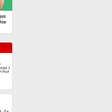
gus
Use
реди 2
есеца
. Да