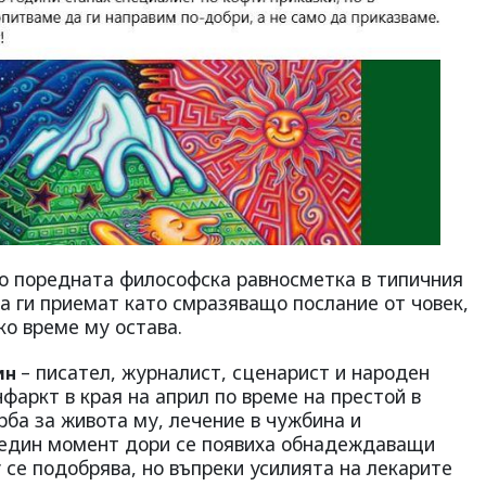
то поредната философска равносметка в типичния
на ги приемат като смразяващо послание от човек,
ко време му остава.
– писател, журналист, сценарист и народен
ин
фаркт в края на април по време на престой в
ба за живота му, лечение в чужбина и
 един момент дори се появиха обнадеждаващи
се подобрява, но въпреки усилията на лекарите