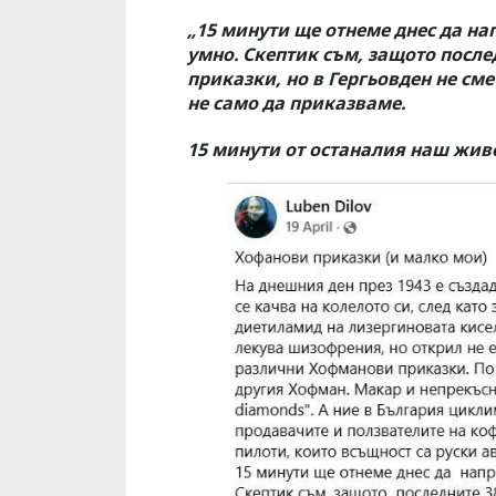
„15 минути ще отнеме днес да на
умно. Скептик съм, защото после
приказки, но в Гергьовден не см
не само да приказваме.
15 минути от останалия наш живо