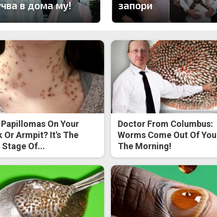
учва в дома му!
запори
 Papillomas On Your
Doctor From Columbus:
 Or Armpit? It's The
Worms Come Out Of You 
t Stage Of...
The Morning!