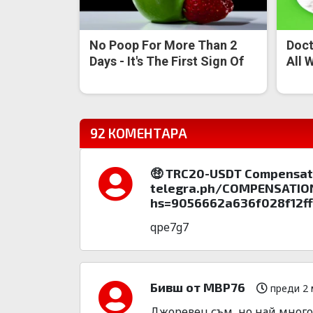
No Poop For More Than 2
Doct
Days - It's The First Sign Of
All 
92 КОМЕНТАРА
🤑 TRC20-USDT Compensat
telegra.ph/COMPENSATION
hs=9056662a636f028f12f
qpe7g7
Бивш от МВР76
преди 2 
Джоревец съм, но най много