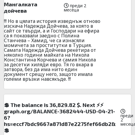
Мангалката
преди 2
месеца
дойчева
!!! Но в цялата история изведнъж отново
изскача Надежда Дойчева, за която в
сайт се твърди, а и Господари на ефира
са я показвали заедно с Полина
Станчева – Хамид, че са изнасяли
момичета за проститутки в Турция.
Самата Надежда Дойчева рекетира от
няколко години майката на Никола
Константина Корчева и самия Никола
за десетки хиляди евро. Тя го вкара в
затвора, без да има нито един
документ срещу него, защото имала
големи връзки навсякъде. !!!
💲 The balance is 36,829.82 $. Next ⚡⚡
graph.org/BALANCE-3682444-USD-04-21-
преди
6?
2
hs=eccf7bdc9667a871d87e2275fef66db2&
месец
💲