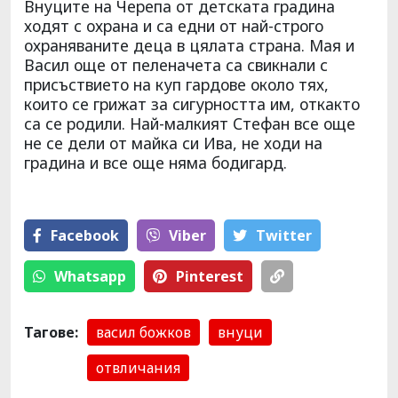
Внуците на Черепа от детската градина
ходят с охрана и са едни от най-строго
охраняваните деца в цялата страна. Мая и
Васил още от пеленачета са свикнали с
присъствието на куп гардове около тях,
които се грижат за сигурността им, откакто
са се родили. Най-малкият Стефан все още
не се дели от майка си Ива, не ходи на
градина и все още няма бодигард.
Facebook
Viber
Тwitter
Whatsapp
Pinterest
Тагове:
васил божков
внуци
отвличания