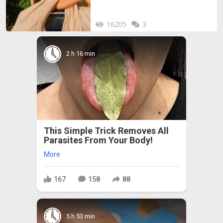
16205
3
2 h 16 min
This Simple Trick Removes All
Parasites From Your Body!
More
167
158
88
5 h 53 min