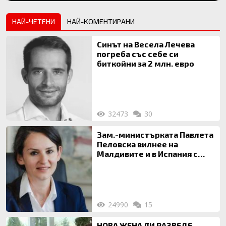
НАЙ-ЧЕТЕНИ
НАЙ-КОМЕНТИРАНИ
Синът на Весела Лечева
погреба със себе си
биткойни за 2 млн. евро
32473
30
Зам.-министърката Павлета
Пеловска вилнее на
Малдивите и в Испания с
богата любовница – брокер
на недвижими имоти
24990
15
НОВА ЖЕНА ЛИ РАЗВЕДЕ