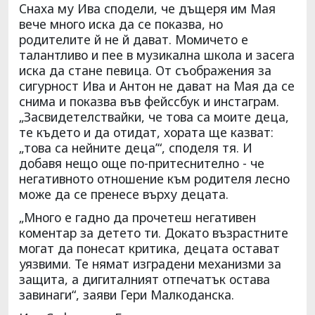
Снаха му Ива сподели, че дъщеря им Мая
вече много иска да се показва, но
родителите й не й дават. Момичето е
талантливо и пее в музикална школа и засега
иска да стане певица. От съображения за
сигурност Ива и Антон не дават на Мая да се
снима и показва във фейссбук и инстаграм.
„Засвидетелствайки, че това са моите деца,
те където и да отидат, хората ще казват:
„това са нейните деца’“, споделя тя. И
добавя нещо още по-притеснително - че
негативното отношение към родителя лесно
може да се пренесе върху децата.
„Много е гадно да прочетеш негативен
коментар за детето ти. Докато възрастните
могат да понесат критика, децата остават
уязвими. Те нямат изградени механизми за
защита, а дигиталният отпечатък остава
завинаги“, заяви Гери Малкоданска.