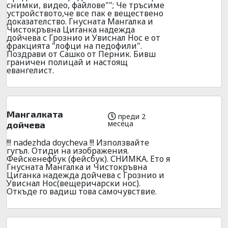
снимки, видео, файлове""; Че тръсиме
устройството,че все пак е веществено
доказателство. Гнусната Мангалка и
Чистокръвна Циганка надежда
дойчева с Грознио и Увиснал Нос е от
фракцията "лофци на педофили".
Поздрави от Сашко от Перник. Бивш
граничен полицай и настоящ
евангелист.
Мангалката
преди 2
месеца
дойчева
!!! nadezhda doycheva !!! Използвайте
гугъл. Отиди на изображения.
Фейскенефбук (фейсбук). СНИМКА. Ето я
Гнусната Мангалка и Чистокръвна
Циганка надежда дойчева с Грознио и
Увиснал Нос(вещеричарски нос).
Откъде го вадиш това самочувствие.