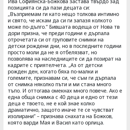
Ива Софиянска-Божкова застава твърдо зад
позицията си да пази децата си:
„Възприемам ги като нещо толкова интимно
и свято, че искам да си ги запазя колкото
може по-дълго.“ Бившата водеща от Нова тв
дори призна, че преди години е дърпала
отрочетата си от груповите снимки на
детски рождени дни, но в последните години
просто моли да не я отбелязват, но
позволява на наследниците си да позират на
кадрите с приятелчета. „Аз от детски
рожден ден, когато бяха по-малки и
големите, признавам си, че съм ги дърпала
от снимка няколко пъти и ми стана много
тъпо. И оттогава омекнах много повече. Ако е
една обща снимка с 40 деца и едно от тези
деца е твоето, не е кой знае колко
драматично, защото иначе те се чувстват
изолирани” – признава снахата на Божков,
която варди Мая и Васил като орлица.