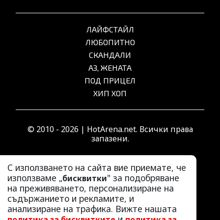
ЛАЙФСТАЙЛ
ЛЮБОПИТНО
СКАНДАЛИ
АЗ, ЖЕНАТА
ПОД ПРИЦЕЛ
ХИП ХОП
© 2010 - 2026 | HotArena.net. Всички права
запазени.
С използването на сайта вие приемате, че
РЕКЛАМА
използваме „
" за подобряване
бисквитки
КОНТАКТИ
на преживяването, персонализиране на
ОБЩИ УСЛОВИЯ
съдържанието и рекламите, и
анализиране на трафика. Вижте нашата
ПОЛИТИКА ЗА ПОВЕРИТЕЛНОСТ
и
политика за бисквитките
политика за