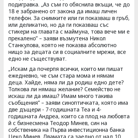
подигравка. „Аз съм го обяснила вкъщи, че до
18 е забранено от закона да имаш личен
телефон. За снимките или ги показваш в гръб,
или деликатно, но да ги показваш със
стикери на главата с маймуна, това вече ми е
прекалено” – заяви възмутена Никол
Станкулова, която не показва абсолютно
нищо за децата си в социалните мрежи, все
едно не съществуват.
„Искам да почерпя всички, които ми пишат
ежедневно, че съм стара мома и нямам
деца. Хайде, няма ли да родиш едно дете?
Толкова ли нямаш желание? Семейство не
искаш ли да имаш? Имам много такива
съобщения” – заяви синоптичката, която има
две дъщери - 7-годишната Теа и 4-
годишната Андреа, които са плод на любовта
й с бизнесмена Теодор Минев, син на
собственика на Първа инвестиционна банка
Цеко Минев. Двамата са заедно от над 10