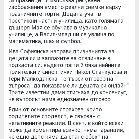
изображения вместо реални снимки върху
празничните торти. Децата учат в
престижни частни училища, като голямата
дъщеря Мая се обучава в музикално
училище, а Васил-младши се увлича по
математика, шах и футбол.
Ива Софиянска направи признанията за
децата си и заплахите за отвличане в
подкаста си, където гости й бяха нейните
приятелки и синоптички Никол Станкулова и
Гери Малкоданска. Те търси отговор на
въпроса „да показваме ли децата си онлайн“.
Трите известни дами стигнаха до консенсус,
че въпросът няма еднозначен отговор.
Един от основните страхове, които
родителите споделят, е свързан с
негативните реакции. В свят, в който всеки
може да коментира всичко, няма гаранция,
че едно дете няма да стане обект на