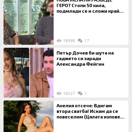
ГЕРО? Стопи 50 кила,
подмлади се и сложи край
на 20-годишен брак
18998
17
Петър Дочев би шута на
гаджето си заради
Александра Фейгин
16527
1
Анелия отсече: Вдигам
втора сватба! Искам да се
повеселим (Цялата изповед
ТУК)