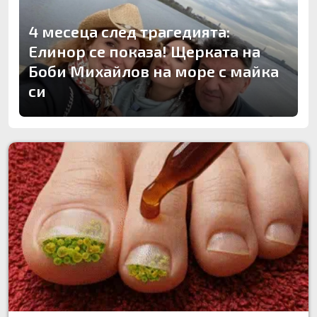
4 месеца след трагедията:
Елинор се показа! Щерката на
Боби Михайлов на море с майка
си