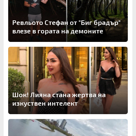
Ревльото Стефан от "Биг брадър"
влезе в гората на демоните
Шок! Лияна стана жертва на
изкуствен интелект