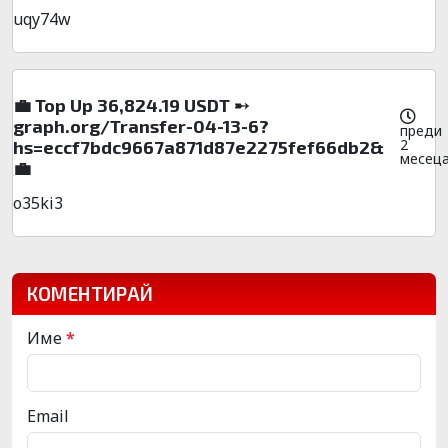
uqy74w
💼 Top Up 36,824.19 USDT ➸
graph.org/Transfer-04-13-6?
преди
2
hs=eccf7bdc9667a871d87e2275fef66db2&
месец
💼
o35ki3
КОМЕНТИРАЙ
Име
*
Email