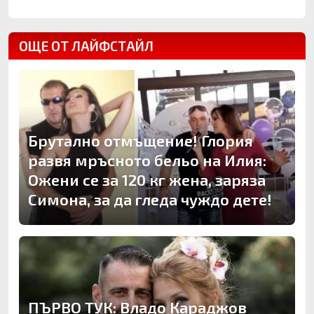
ОЩЕ ОТ ЛАЙФСТАЙЛ
Брутално отмъщение! Глория
развя мръсното бельо на Илия:
Ожени се за 120 кг жена, заряза
Симона, за да гледа чуждо дете!
ПЪРВО ТУК: Владо Караджов