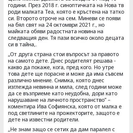
години. През 2018 г. синоптичката на Нова тв
роди малката Теа, която е кръстена на татко
си. Второто отроче на сем. Миневи се появи
на бял свят на 24 октомври 2021 г., но
майката обяви радостната новина на
следващия ден. Тя пази всичко около децата
си в тайна,.
„От друга страна стои въпросът за правото
на самото дете. Днес родителят решава -
какво да покаже, кога, пред кого. Но утре
това дете ще порасне и може да има съвсем
различно мнение. Снимка, която днес
изглежда невинна и мила, след години може
да се възприеме като неудобна, дори като
нарушаване на личното пространство” –
коментира Ива Софиянска, която от малка е
под светлините на прожекторите, защото е
дете на известни родители.
„Не знам защо се сетих да дам паралел с