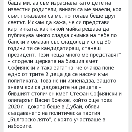
баща ми, аз съм израснала като дете на
известни родители, винаги са ме знаели, коя
съм, показвали са ме, но тогава беше друг
светът. Искам да кажа, че си представи
картинката, как някой майка решава да
публикува много сладка снимка на тебе по
бански и омазан със сладолед и след 30
години ти се кандидатираш, станеш
президент. Тези неща много ме представят”
– сподели щерката на бившия кмет
Софиянски и така загатна, че очаква поне
едно от трите й деца да се насочи към
политиката. Това не ни изненадва, защото
знаем кои са дядовците на децата –
бившият столичен кмет Стефан Софиянски и
олигархът Васил Божков, който още през
2020 г., докато беше в Дубай, обяви
създаването на политическа партия
„Българско лято“, с която участваше в
изборите.