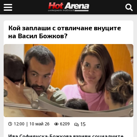
Кой заплаши с отвличане внуците
на Васил Божков?
12:00 | 10 май 26
6209
15
Ива Софиянска-Божкова взриви социалните