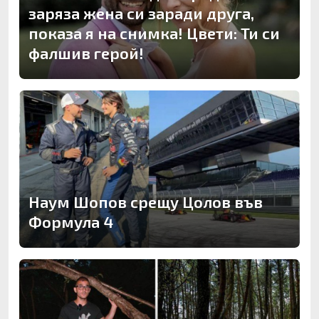
заряза жена си заради друга,
показа я на снимка! Цвети: Ти си
фалшив герой!
Наум Шопов срещу Цолов във
Формула 4