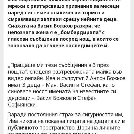
мрежи с разтърсващо признание за месеци
наред системен психически тормоз и
смразяващи заплахи срещу нейните деца.
Снахата на Васил Божков разкри, че
непозната жена я е „бомбардирала“ с
гласови съобщения посред нощ, в които се
заканвала да отвлече наследниците й.
„Пращаше ми тези съобщения в 3 през
нощта“, споделя разтревожената майка във
видео онлайн. Ива и съпругът й Антон Божков
имат 3 деца – Мая, Васил и Стефан, като
синовете носят имената на известните си
дядовци – Васил Божков и Стефан
Софиянски.
Заради постоянния страх за сигурността им,
Ива никога не показва лицата на децата си в
публичното пространство. Дори на личните
си празници тя използва рисувани