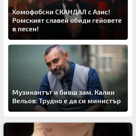
Хомофобски СКАНДАЛ с Азис!
Ромският славей обиди гейовете
в песен!
Музикантът и бивш зам. Калин
Вельов: Трудно е да си министър