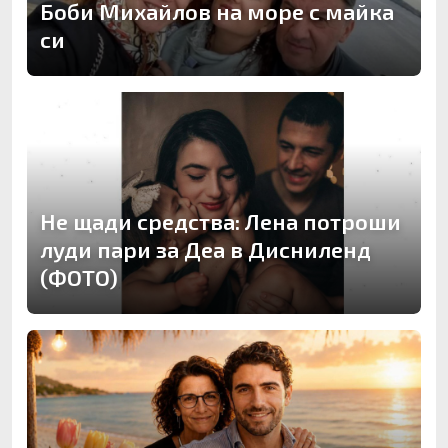
Боби Михайлов на море с майка
си
Не щади средства: Лена потроши
луди пари за Деа в Дисниленд
(ФОТО)