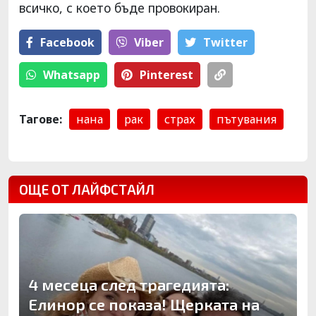
всичко, с което бъде провокиран.
Facebook
Viber
Тwitter
Whatsapp
Pinterest
Тагове:
нана
рак
страх
пътувания
ОЩЕ ОТ ЛАЙФСТАЙЛ
4 месеца след трагедията:
Елинор се показа! Щерката на