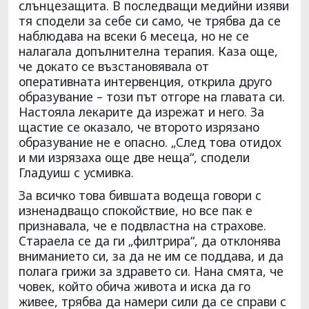
слънцезащита. В последващи медийни изяви
тя сподели за себе си само, че трябва да се
наблюдава на всеки 6 месеца, но не се
налагала допълнителна терапия. Каза още,
че докато се възстановявала от
оперативната интервенция, открила друго
образувание – този път отгоре на главата си.
Настояла лекарите да изрежат и него. За
щастие се оказало, че второто изрязано
образувание не е опасно. „След това отидох
и ми изрязаха още две неща“, сподели
Гладуиш с усмивка.
За всичко това бившата водеща говори с
изненадващо спокойствие, но все пак е
признавала, че е подвластна на страхове.
Стараела се да ги „филтрира“, да отклонява
вниманието си, за да не им се поддава, и да
полага грижи за здравето си. Нана смята, че
човек, който обича живота и иска да го
живее, трябва да намери сили да се справи с