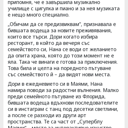
припомня, че е завършила музикално
училище с цигулка и пиано и за нея музиката
е нещо много специално.
„Обичам да се предизвиквам“, признавала е
бившата водеща за новите преживявания,
които все търси. Дори когато избира
ресторант, в който да вечеря със
семейството си, Нана се води от желанието
да опита храна, която до този момент не е
яла. Така че винаги е готова за приключения.
Това била и целта на поредното пътуване
със семейството й – да видят нови места.
Дори в ежедневието си в Маями, Нана
намира поводи за радостни вълнения. Малко
преди семейното пътуване из Флорида,
бившата водеща вдъхнови последователите
си в инстаграм с танц под десетки светлини,
а после се разходи из други арт
пространства. Те са част от „Суперблу
Маями“ – място за интерактивно изкуство,