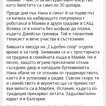
като билетите са само по 30 долара.
Преди дни пък Нана и синът й за първи път
се качиха на набиращото популярност
роботакси в Маями и други градове в САЩ.
Возиха се в колата без шофьор до плажа,
където Джейсън тренира. Той е талантлив
тенисист и вече участва в състезания.
Бившата звезда на „Съдебен спор” отделя
време и за голф. Занимава се и с просторната
си градина в семейната къща в Маями. Не е
лесно, защото игуани прескачали откъм
съседния двор и нападали бугенвилията.
Нана обаче не се отказва от градинарството,
което й я успокоява и радва. Съвсем скоро тя
и семейството й вероятно ще се преместят
във вилата си в Марбея, Испания, където по
традиция прекарват летата. Задължително
идват и в България.