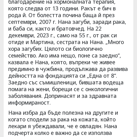
благодарение на хормоналната терапия,
която следва от 13 години. Ракът е бич в
рода й. От болестта почина баща й през
септември, 2007 г. Нана загуби, заради рака,
и баба си, както и братовчед. На 22
декември, 2023 г., само на 55 г., от рак си
отиде и Мартина, сестрата на Нана. „Много
хора загубих. Цялото си биологично
семейство. Ако има нещо, поне са заедно“,
казвала е Нана, която, въпреки че живее
предимно в чужбина, продължава да развива
дейността на фондацията си „Една от 8“.
Заедно със съмишленици, бившата водеща
помага на жени, борещи се с онкологични
заболявания. Допринасят и за здравната
информираност.
Нана избра да бъде полезна на другите и
когато сподели за рака на кожата, който
лекари я убеждавали, че е овладян. Нана
подчерта колко е важно да се използва