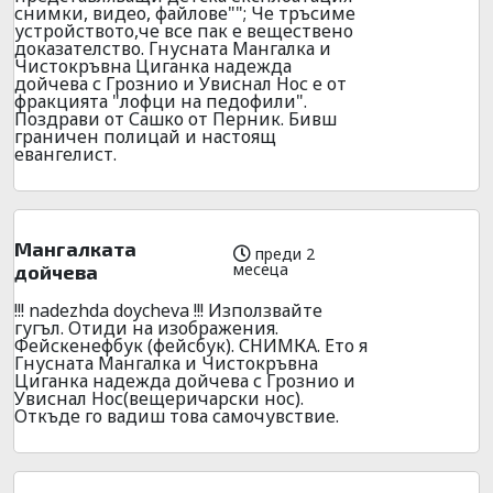
снимки, видео, файлове""; Че тръсиме
устройството,че все пак е веществено
доказателство. Гнусната Мангалка и
Чистокръвна Циганка надежда
дойчева с Грознио и Увиснал Нос е от
фракцията "лофци на педофили".
Поздрави от Сашко от Перник. Бивш
граничен полицай и настоящ
евангелист.
Мангалката
преди 2
месеца
дойчева
!!! nadezhda doycheva !!! Използвайте
гугъл. Отиди на изображения.
Фейскенефбук (фейсбук). СНИМКА. Ето я
Гнусната Мангалка и Чистокръвна
Циганка надежда дойчева с Грознио и
Увиснал Нос(вещеричарски нос).
Откъде го вадиш това самочувствие.