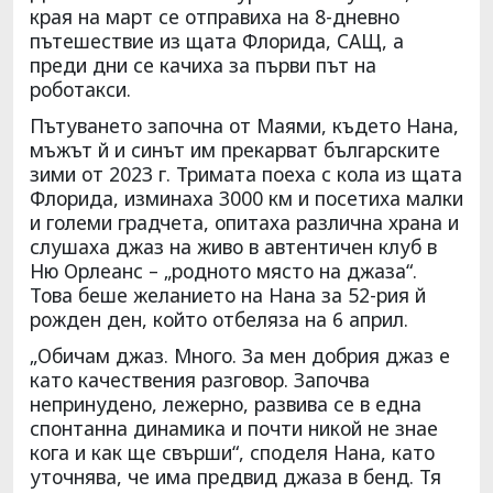
края на март се отправиха на 8-дневно
пътешествие из щата Флорида, САЩ, а
преди дни се качиха за първи път на
роботакси.
Пътуването започна от Маями, където Нана,
мъжът й и синът им прекарват българските
зими от 2023 г. Тримата поеха с кола из щата
Флорида, изминаха 3000 км и посетиха малки
и големи градчета, опитаха различна храна и
слушаха джаз на живо в автентичен клуб в
Ню Орлеанс – „родното място на джаза“.
Това беше желанието на Нана за 52-рия й
рожден ден, който отбеляза на 6 април.
„Обичам джаз. Много. За мен добрия джаз е
като качествения разговор. Започва
непринудено, лежерно, развива се в една
спонтанна динамика и почти никой не знае
кога и как ще свърши“, споделя Нана, като
уточнява, че има предвид джаза в бенд. Тя