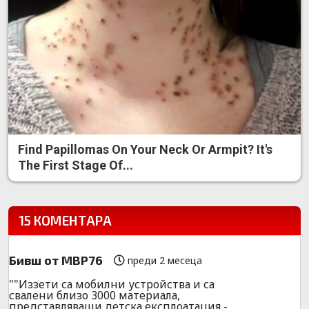
Find Papillomas On Your Neck Or Armpit? It's
The First Stage Of...
15 КОМЕНТАРА
Бивш от МВР76
преди 2 месеца
""Иззети са мобилни устройства и са
свалени близо 3000 материала,
представляващи детска експлоатация -