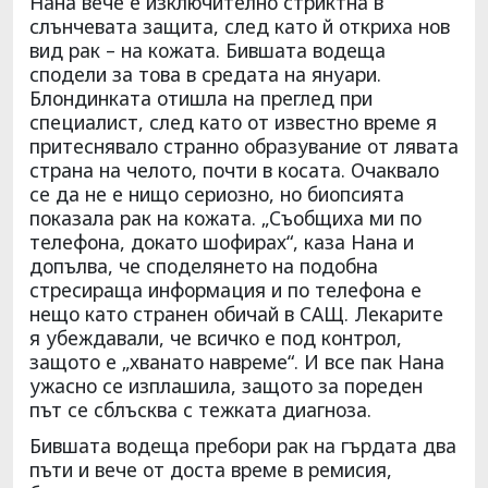
Нана вече е изключително стриктна в
слънчевата защита, след като й откриха нов
вид рак – на кожата. Бившата водеща
сподели за това в средата на януари.
Блондинката отишла на преглед при
специалист, след като от известно време я
притеснявало странно образувание от лявата
страна на челото, почти в косата. Очаквало
се да не е нищо сериозно, но биопсията
показала рак на кожата. „Съобщиха ми по
телефона, докато шофирах“, каза Нана и
допълва, че споделянето на подобна
стресираща информация и по телефона е
нещо като странен обичай в САЩ. Лекарите
я убеждавали, че всичко е под контрол,
защото е „хванато навреме“. И все пак Нана
ужасно се изплашила, защото за пореден
път се сблъсква с тежката диагноза.
Бившата водеща пребори рак на гърдата два
пъти и вече от доста време в ремисия,