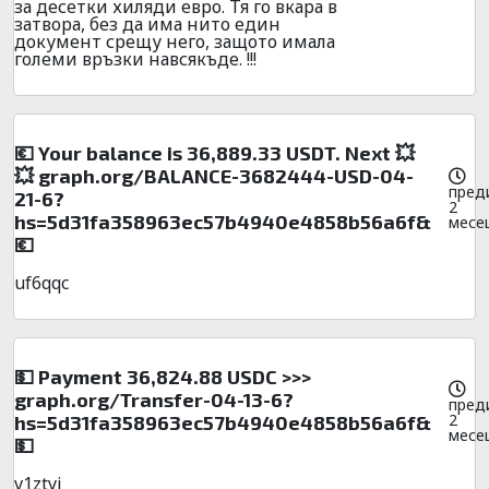
за десетки хиляди евро. Тя го вкара в
затвора, без да има нито един
документ срещу него, защото имала
големи връзки навсякъде. !!!
💶 Your balance is 36,889.33 USDT. Next 💥
💥 graph.org/BALANCE-3682444-USD-04-
пред
21-6?
2
hs=5d31fa358963ec57b4940e4858b56a6f&
месе
💶
uf6qqc
💵 Payment 36,824.88 USDC >>>
graph.org/Transfer-04-13-6?
пред
2
hs=5d31fa358963ec57b4940e4858b56a6f&
месе
💵
v1ztyj