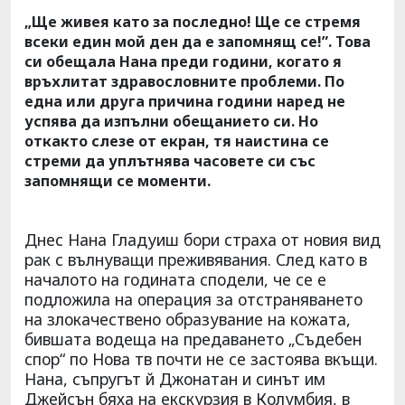
„Ще живея като за последно! Ще се стремя
всеки един мой ден да е запомнящ се!”. Това
си обещала Нана преди години, когато я
връхлитат здравословните проблеми. По
една или друга причина години наред не
успява да изпълни обещанието си. Но
откакто слезе от екран, тя наистина се
стреми да уплътнява часовете си със
запомнящи се моменти.
Днес Нана Гладуиш бори страха от новия вид
рак с вълнуващи преживявания. След като в
началото на годината сподели, че се е
подложила на операция за отстраняването
на злокачествено образувание на кожата,
бившата водеща на предаването „Съдебен
спор“ по Нова тв почти не се застоява вкъщи.
Нана, съпругът й Джонатан и синът им
Джейсън бяха на екскурзия в Колумбия, в