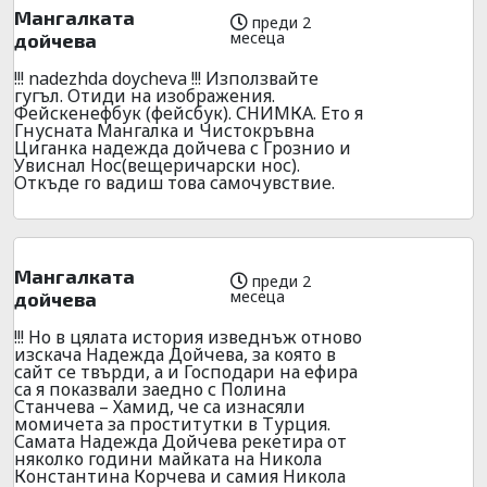
Мангалката
преди 2
месеца
дойчева
!!! nadezhda doycheva !!! Използвайте
гугъл. Отиди на изображения.
Фейскенефбук (фейсбук). СНИМКА. Ето я
Гнусната Мангалка и Чистокръвна
Циганка надежда дойчева с Грознио и
Увиснал Нос(вещеричарски нос).
Откъде го вадиш това самочувствие.
Мангалката
преди 2
месеца
дойчева
!!! Но в цялата история изведнъж отново
изскача Надежда Дойчева, за която в
сайт се твърди, а и Господари на ефира
са я показвали заедно с Полина
Станчева – Хамид, че са изнасяли
момичета за проститутки в Турция.
Самата Надежда Дойчева рекетира от
няколко години майката на Никола
Константина Корчева и самия Никола