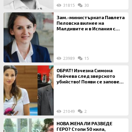
31815
30
Зам.-министърката Павлета
Пеловска вилнее на
Малдивите и в Испания с
богата любовница – брокер
на недвижими имоти
23989
15
ОБРАТ! Изчезна Симона
Пейчева след зверското
убийство! Появи се заповед
за локализирането й
21049
2
НОВА ЖЕНА ЛИ РАЗВЕДЕ
ГЕРО? Стопи 50 кила,