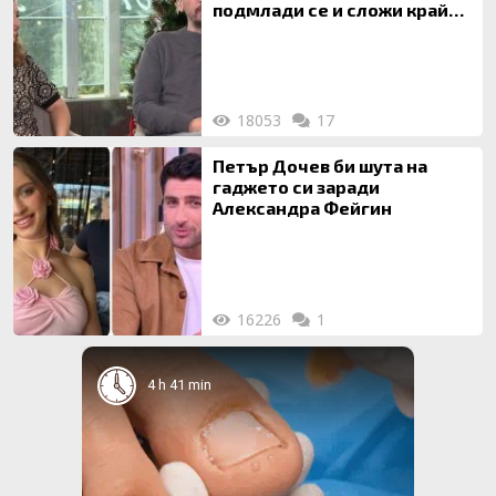
подмлади се и сложи край
на 20-годишен брак
18053
17
Петър Дочев би шута на
гаджето си заради
Александра Фейгин
16226
1
4 h 41 min