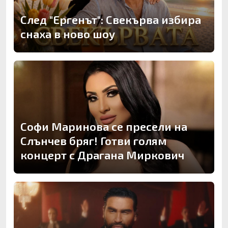
След "Ергенът": Свекърва избира
снаха в ново шоу
Софи Маринова се пресели на
Слънчев бряг! Готви голям
концерт с Драгана Миркович