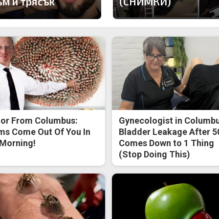
ъм и трясък
(СНИМКИ)
or From Columbus:
Gynecologist in Columbu
s Come Out Of You In
Bladder Leakage After 5
Morning!
Comes Down to 1 Thing
(Stop Doing This)