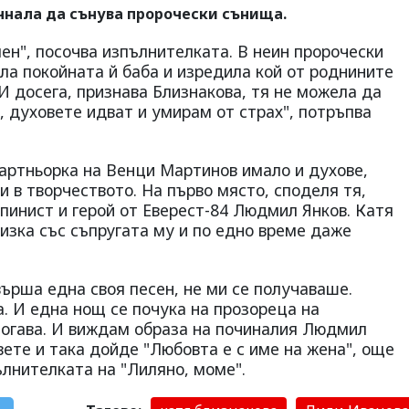
чнала да сънува пророчески сънища.
мен", посочва изпълнителката. В неин пророчески
ила покойната й баба и изредила кой от роднините
 И досега, признава Близнакова, тя не можела да
а, духовете идват и умирам от страх", потръпва
артньорка на Венци Мартинов имало и духове,
и в творчеството. На първо място, споделя тя,
лпинист и герой от Еверест-84 Людмил Янков. Катя
лизка със съпругата му и по едно време даже
върша една своя песен, не ми се получаваше.
а. И една нощ се почука на прозореца на
 тогава. И виждам образа на починалия Людмил
вете и така дойде "Любовта е с име на жена", още
лнителката на "Лиляно, моме".