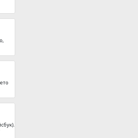
о,
оето
сбук).
о