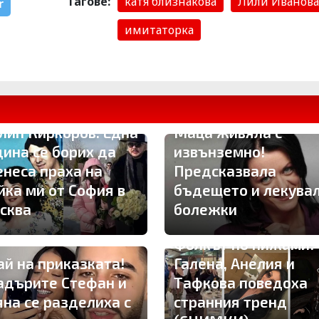
Тагове:
катя близнакова
Лили Иванова
r
имитаторка
Милена Маркова-
лип Киркоров: Една
Маца живяла с
дина се борих да
извънземно!
енеса праха на
Предсказвала
йка ми от София в
бъдещето и лекува
сква
болежки
Фолкът по пижами!
ай на приказката!
Галена, Анелия и
адърите Стефан и
Тафкова поведоха
яна се разделиха с
странния тренд