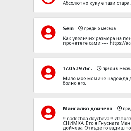
Абсолютно куку е тази стара
Sem
преди 6 месеца
Как увeличиx размера на пeни
пpочeтeте сами:---- https://aco
17.05.1976г.
преди 6 месе
Мило мое момиче надежда до
болно его.
Мангалко дойчева
пре
!!! nadezhda doycheva !!! Из
СНИМКА. Ето я Гнусната Ман
дойчева. Откъде го вадиш то