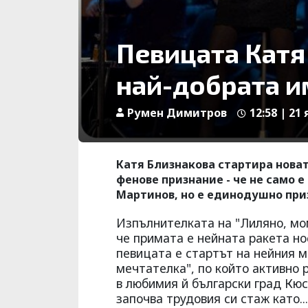
Певицата Катя
най-добрата и
Румен Димитров
12:58 | 21 
Катя Близнакова стартира новат
фенове признание - че не само 
Мартинов, но е единодушно приз
Изпълнителката на "Лиляно, мом
че примата е нейната ракета но
певицата е стартът на нейния 
мечтателка", по който активно 
в любимия й български град Кю
започва трудовия си стаж като..