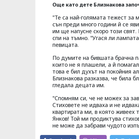
Още като дете Близнакова запо
"Те са най-голямата тежест за 
сън преди много години й се яв
им ще напусне скоро този свят.
спи на тъмно. "Угася ли лампат
певицата.
По думите на бившата брачна п
които не я плашели, а й помагал
това е бил духът на покойния а
Близнакова разказва, че била б
гледала децата им.
"Спомням си, че не можех за за
Стиховете не идваха и не идвах
квартирата ми, в която живеех
Янков! Той ми продиктува стихо
не може да забрави чудото изпъ