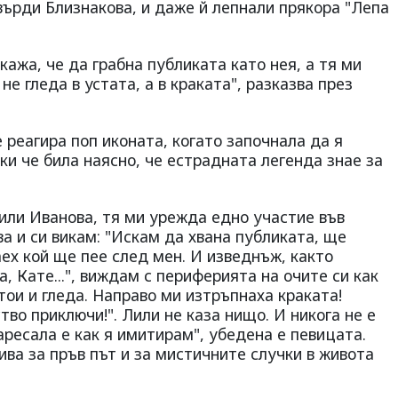
върди Близнакова, и даже й лепнали прякора "Лепа
кажа, че да грабна публиката като нея, а тя ми
не гледа в устата, а в краката", разказва през
 реагира поп иконата, когато започнала да я
ки че била наясно, че естрадната легенда знае за
или Иванова, тя ми урежда едно участие във
ва и си викам: "Искам да хвана публиката, ще
аех кой ще пее след мен. И изведнъж, както
а, Кате...", виждам с периферията на очите си как
тои и гледа. Направо ми изтръпнаха краката!
тво приключи!". Лили не каза нищо. И никога не е
аресала е как я имитирам", убедена е певицата.
ва за пръв път и за мистичните случки в живота