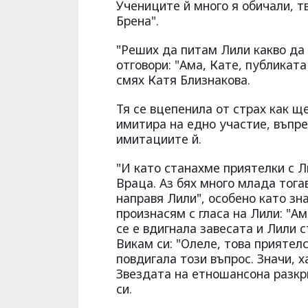
Учениците й много я обичали, т
Брена".
"Реших да питам Лили какво да 
отговори: "Ама, Кате, публиката 
смях Катя Близнакова.
Тя се вцепенила от страх как ще
имитира на едно участие, въпре
имитациите й.
"И като станахме приятелки с Л
Враца. Аз бях много млада тога
направя Лили", особено като зн
произнасям с гласа на Лили: "Ам
се е вдигнала завесата и Лили с
Викам си: "Олеле, това приятелс
повдигала този въпрос. Значи, х
Звездата на етношансона разкри
си.