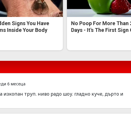
dden Signs You Have
No Poop For More Than 
s Inside Your Body
Days - It's The First Sign
ди 6 месеца
а изкопан труп. ниво радо шоу. гладно куче, дърто и