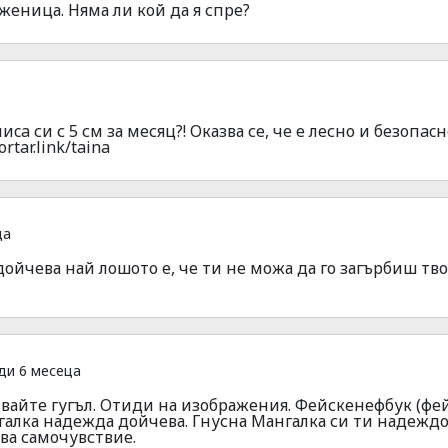
 женица. Няма ли кой да я спре?
ca си с 5 см за месяц?! Оказва се, че е лесно и безoпacн
rtar.link/taina
ца
йчева най лошото е, че ти не можа да го загърбиш тв
ди 6 месеца
ползвайте гугъл. Отиди на изображения. Фейскенефбук (фей
галка надежда дойчева. Гнусна Мангалка си ти надежд
ва самочувствие.