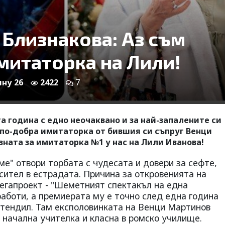
 Близнакова: Аз съм
митаторка на Лили!
яну 26
2422
7
а година с едно неочаквано и за най-запалените си
е по-добра имитаторка от бившия си съпруг Венци
ната за имитаторка №1 у нас на Лили Иванова!
е" отвори торбата с чудесата и довери за сефте,
сител в естрадата. Причина за откровенията на
мегапроект - "Шеметният спектакъл на една
работи, а премиерата му е точно след една година
стендил. Там експоловинката на Венци Мартинов
. начална учителка и класна в ромско училище.