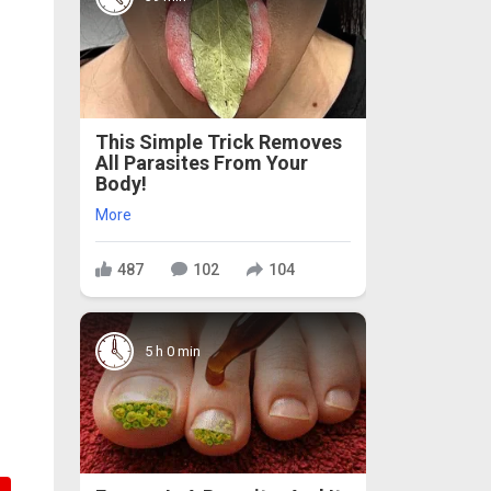
This Simple Trick Removes
All Parasites From Your
Body!
More
487
102
104
5 h 0 min