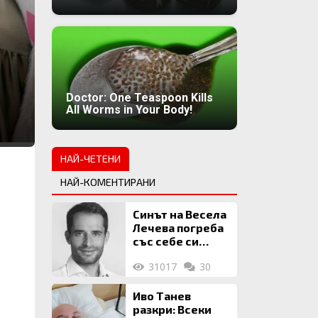
Doctor: One Teaspoon Kills
All Worms in Your Body!
НАЙ-ЧЕТЕНИ
НАЙ-КОМЕНТИРАНИ
Синът на Весела
Лечева погреба
със себе си
биткойни за 2
31017
30
млн. евро
Иво Танев
разкри: Всеки