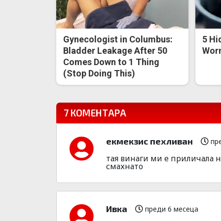
Gynecologist in Columbus:
5 Hi
Bladder Leakage After 50
Worm
Comes Down to 1 Thing
(Stop Doing This)
7 КОМЕНТАРА
екмекзис пехливан
пре
тая винаги ми е приличала н
смахнато
Ивка
преди 6 месеца