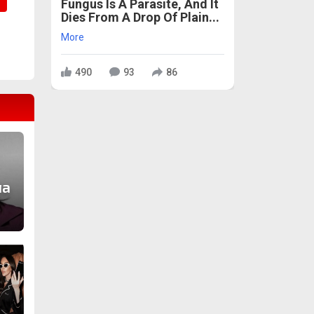
Fungus Is A Parasite, And It
Dies From A Drop Of Plain...
More
490
93
86
ла