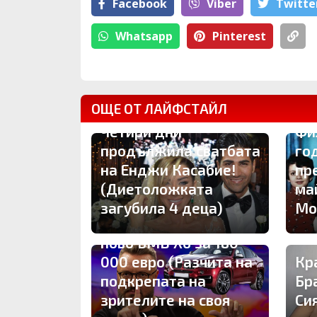
Facebook
Viber
Тwitte
Whatsapp
Pinterest
ОЩЕ ОТ ЛАЙФСТАЙЛ
Четири дни
Фи
продължила сватбата
го
на Енджи Касабие!
пр
(Диетоложката
ма
загубила 4 деца)
Мо
Карбовски подкара
ново БМВ Х6 за 180
000 евро (Разчита на
Кр
подкрепата на
Бр
зрителите на своя
Си