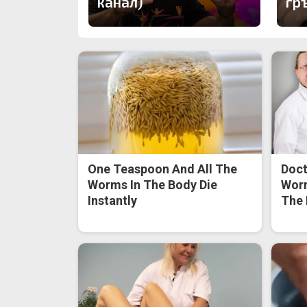
канал)
гр
One Teaspoon And All The
Doct
Worms In The Body Die
Worm
Instantly
The 