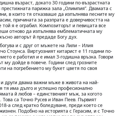
одишна възраст, докато 30 години по-възрастната
в престижната парижка зала „Олимпия”. Двамата с
ини, в които тя отказваше да изпълнява песните му
асим, причината за разпрата е доверчивостта на
е той я е ограбил. Композиторът и певицата все
 реши отново да изпълнява емблематичната му
-късно авторът й предаде Богу дух.
богува и с друг от мъжете на Лили – Илия
чо Стоунса. Виртуозният китарист е 11 години по-
емето е работил и е имал 3-годишна връзка. Говори
ът му дойде в повече. Години след грозните
ти на погребението му букет цветя по своя
 и други двама важни мъже в живота на най-
ия тя има дълго и успешно професионално
лямата й любов – единственият мъж, за когото
. Това са Точно Русев и Иван Пеев. Първият
018-а след кратко боледуване, преди което се
жизнен. Подобно на историята с Герасим, и с Точно