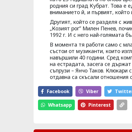
родния си град Кубрат. Това е 
вниманието й, и първият, който
Другият, който се разделя с жи
„Козият рог” Милен Пенев, почи
1992 г. И с него най-голямата б
В момента тя работи само с мл
състои от музиканти, които изг
навършили 40 години. Сред комп
на естрадата, засега се държат
съпрузи – Янчо Таков. Клюкари с
отдавна са скъсали отношения с
Facebook
Viber
Тwitte
Whatsapp
Pinterest
Брутално отмъщение!