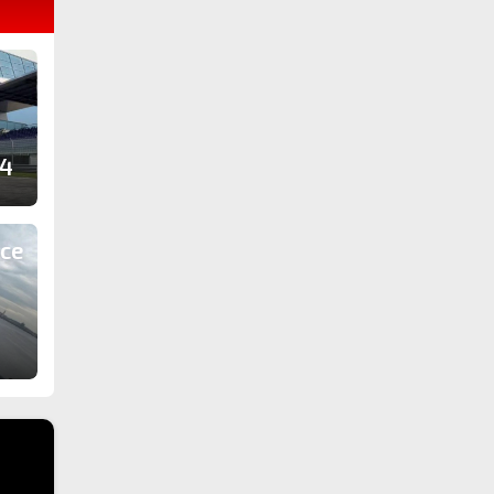
 4
 се