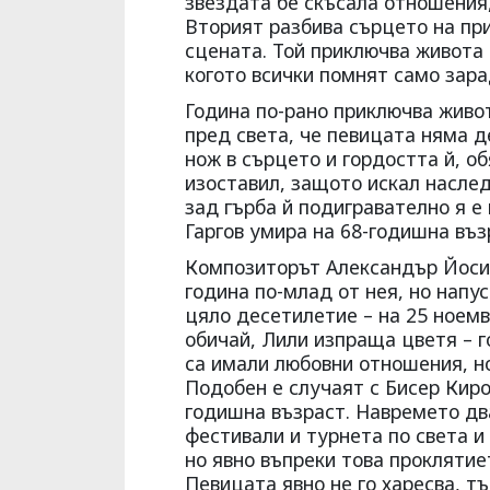
звездата бе скъсала отношения,
Вторият разбива сърцето на при
сцената. Той приключва живота 
когото всички помнят само зара
Година по-рано приключва живот
пред света, че певицата няма д
нож в сърцето и гордостта й, о
изоставил, защото искал наслед
зад гърба й подигравателно я е 
Гаргов умира на 68-годишна въз
Композиторът Александър Йосиф
година по-млад от нея, но напу
цяло десетилетие – на 25 ноемвр
обичай, Лили изпраща цветя – г
са имали любовни отношения, но
Подобен е случаят с Бисер Киро
годишна възраст. Навремето дв
фестивали и турнета по света и 
но явно въпреки това проклятие
Певицата явно не го харесва, тъ