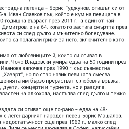
естрадна легенда – Борис Гуджунов, отишъл си от
5-а. Иван Славков пък, който е кум на певицата в
70-годишна възраст през 2011 г., а един от най-
 Димитров, е на 64, когато го застига смъртта през
 живота си след дълго и мъчително боледуване.
оито са полагали грижи за него, включително като
има от любовниците й, които си отиват в
или. Чочо Владовски умира едва на 50 години през
 Иванова започва през 1990 г. със съвместна
 „Хазарт”, но по стар навик певицата смесва
шенията им бързо прерастват с любовна връзка.
 дуети, концерти и турнета, но и раздяла.
властен на алкохола, настъпва след дълго и тежко
здата си отиват още по-рано – едва на 48-
ях е легендарният народен певец Борис Машалов.
 недостатъчност още през 1962 г., малко след
ме Лили се мести заживява в София, напускайки