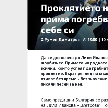
Проклятието н
прима погребв
себе си
Румен Димитров
13:00 | 10
Да се докоснеш до Лили Иванова
шоубизнес. Примата на родната 
всички, които успеят да грабнат
проклятие. Бърз преглед на мъж
отиват без време – без значение
писали песни за нея.
Само преди дни България се раз
на Лили Иванова – „Ветрове”. Т