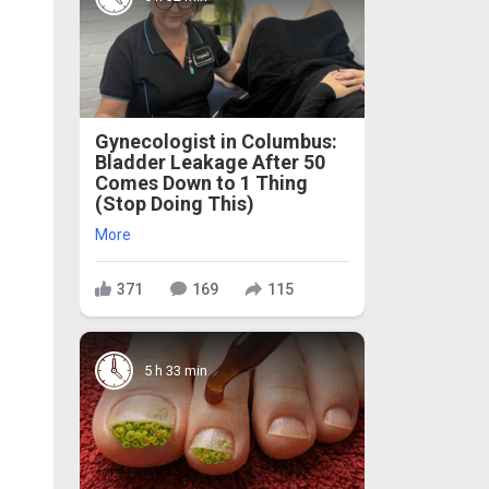
Gynecologist in Columbus:
Bladder Leakage After 50
Comes Down to 1 Thing
(Stop Doing This)
More
371
169
115
5 h 33 min