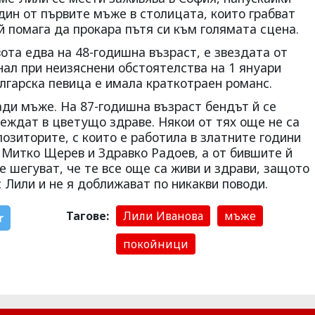
един от първите мъже в столицата, които грабват
 й помага да прокара пътя си към голямата сцена.
вота едва на 48-годишна възраст, е звездата от
нал при неизяснени обстоятелства на 1 януари
ългарска певица е имала краткотраен романс.
ади мъже. На 87-годишна възраст бендът й се
леждат в цветущо здраве. Някои от тях още не са
озиторите, с които е работила в златните години
 Митко Щерев и Здравко Радоев, а от бившите й
е шегуват, че те все още са живи и здрави, защото
 Лили и не я доближават по никакви поводи.
Тагове:
Лили Иванова
мъже
r
покойници