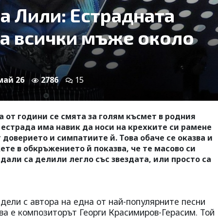
а Лили: Естрадната
а всички мъже около
 май 26
2786
15
 от години се смята за голям късмет в родния
естрада има навик да носи на крехките си рамене
 доверието и симпатиите й. Това обаче се оказва и
ете в обкръжението й показва, че те масово си
 дали са делили легло със звездата, или просто са
дели с автора на една от най-популярните песни
ова е композиторът Георги Красимиров-Герасим. Той