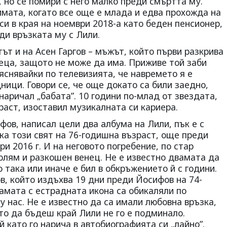
 но се помири с него малко преди смъртта му.
мата, когато все още е млада и едва прохожда на
си в края на ноември 2018-а като беден пенсионер,
ди връзката му с Лили.
ът и на Асен Гаргов – мъжът, който първи разкрива
еца, защото не може да има. Приживе той заби
бяснявайки по телевизията, че навремето я е
ници. Говори се, че още докато са били заедно,
наричал „бабата”. 10 години по-млад от звездата,
раст, изоставил музикалната си кариера.
ов, написал цели два албума на Лили, пък е с
ска този свят на 76-годишна възраст, още преди
и 2016 г. И на неговото погребение, по стар
олям и разкошен венец. Не е известно двамата да
 така или иначе е бил в обкръжението й с години.
в, който издъхва 19 дни преди Йосифов на 74-
амата с естрадната икона са обикаляли по
у нас. Не е известно да са имали любовна връзка,
то да бъдеш край Лили не го е подминало.
й като го нарича в автобиографията си „лайно”.