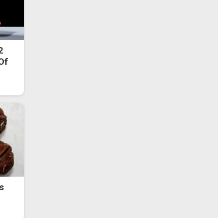
2
 Of
s