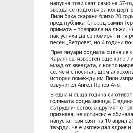
напусна този свят само на 57-г
звезда се подготвя за концерт 
Лили бяха скарани близо 20 год
пред публика. Според самия Гер
примата – повярвала на лъжи, ч
пак успяха да се помирят и тя
песен „Ветрове”, но 4 години по
През януари родната сцена се с
Караянев, известен още като Ли
млад от звездата, с която навр
се, че й е посягал, щом алкохол
истории помежду им Лили изпра
озвучител Ангел Попов-Ачо.
В една и съща година си отиват
голямата родна звезда. С един
сътрудничество, а другият е го
признава, че истински е обичала
напуска този свят на 10 април 2
твърди, че е изглеждал здрав и 