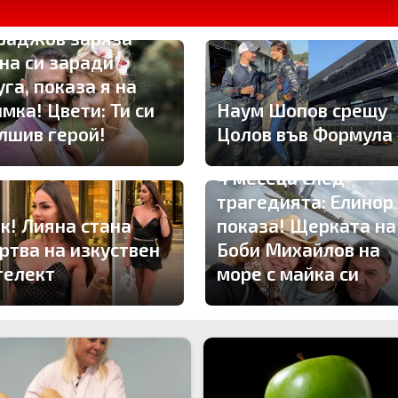
РВО ТУК: Владо
раджов заряза
на си заради
га, показа я на
мка! Цвети: Ти си
Наум Шопов срещу
лшив герой!
Цолов във Формула
4 месеца след
трагедията: Елинор
к! Лияна стана
показа! Щерката на
ртва на изкуствен
Боби Михайлов на
телект
море с майка си