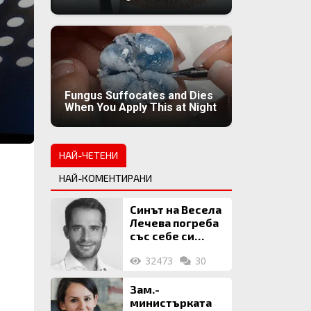
Fungus Suffocates and Dies
When You Apply This at Night
НАЙ-ЧЕТЕНИ
НАЙ-КОМЕНТИРАНИ
Синът на Весела
Лечева погреба
със себе си
биткойни за 2
32473
30
млн. евро
Зам.-
министърката