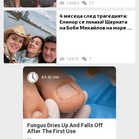
19684
17
4 месеца след трагедията:
Елинор се показа! Щерката
на Боби Михайлов на море с
майка си
16975
7
4 h 42 min
Fungus Dries Up And Falls Off
After The First Use