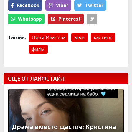
Facebook
Viber
Тwitter
Whatsapp
Pinterest
Тагове:
Лили Иванова
мъж
кастинг
филм
ОЩЕ ОТ ЛАЙФСТАЙЛ
Драма вместо щастие: Кристина