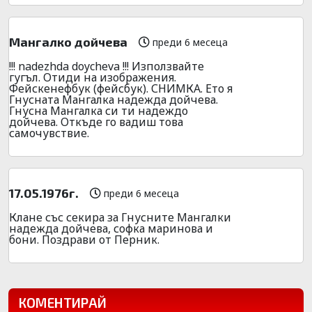
Мангалко дойчева
преди 6 месеца
!!! nadezhda doycheva !!! Използвайте
гугъл. Отиди на изображения.
Фейскенефбук (фейсбук). СНИМКА. Ето я
Гнусната Мангалка надежда дойчева.
Гнусна Мангалка си ти надеждо
дойчева. Откъде го вадиш това
самочувствие.
17.05.1976г.
преди 6 месеца
Клане със секира за Гнусните Мангалки
надежда дойчева, софка маринова и
бони. Поздрави от Перник.
КОМЕНТИРАЙ