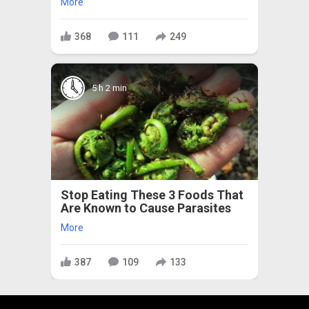
More
368
111
249
5 h 2 min
Stop Eating These 3 Foods That
Are Known to Cause Parasites
More
387
109
133