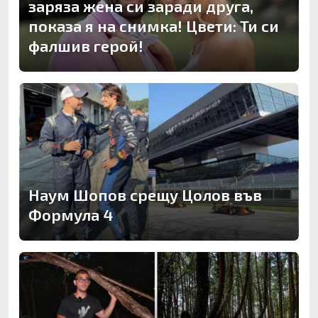
заряза жена си заради друга,
показа я на снимка! Цвети: Ти си
фалшив герой!
Наум Шопов срещу Цолов във
Формула 4