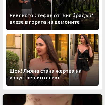
Ревльото Стефан от "Биг брадър"
влезе в гората на демоните
Шок! Лияна стана жертва на
изкуствен интелект