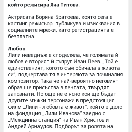
който режисира Яна Титова.
Актрисата Боряна Братоева, която сега е
кастинг режисьор, публикува и изисквания в
социалните мрежи, като регистрацията е
безплатна.
Любов
Лили неведнъж е споделяла, че голямата й
любов е вторият й съпруг Иван Пеев. „Той е
единственият, когото съм обичала в живота
си“, подчертава тя в интервюта за починалия
композитор. Така че най-вероятно неговият
образ ще присъства в лентата, твърдят
запознати. Но още не е ясно кои ще бъдат
другите мъжки персонажи в предстоящия
филм „Лили - любовта е живот“, който е дело
на фондация „Лили Иванова“ заедно с
„Междинна станция“ на Иван Христов и
Андрей Арнаудов. Подборът за ролята на