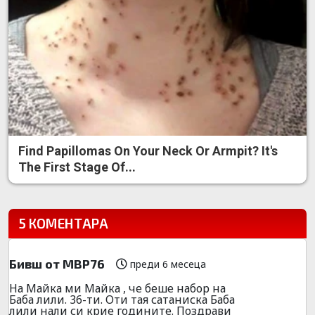
Find Papillomas On Your Neck Or Armpit? It's
The First Stage Of...
5 КОМЕНТАРА
Бивш от МВР76
преди 6 месеца
На Майка ми Майка , че беше набор на
Баба лили. 36-ти. Оти тая сатаниска Баба
лили нали си крие годините. Поздрави