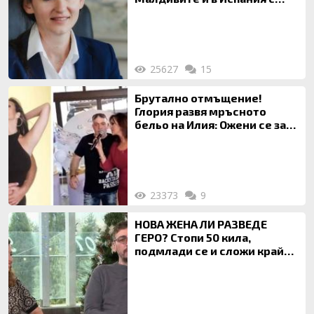
богата любовница – брокер
на недвижими имоти
25627
15
Брутално отмъщение!
Глория развя мръсното
бельо на Илия: Ожени се за
120 кг жена, заряза Симона,
за да гледа чуждо дете!
23373
9
НОВА ЖЕНА ЛИ РАЗВЕДЕ
ГЕРО? Стопи 50 кила,
подмлади се и сложи край
на 20-годишен брак