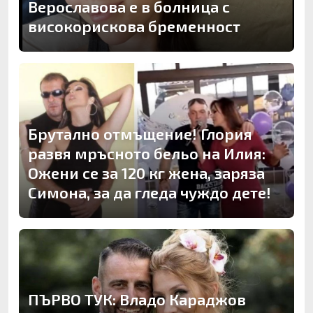
Верославова е в болница с
високорискова бременност
Брутално отмъщение! Глория
развя мръсното бельо на Илия:
Ожени се за 120 кг жена, заряза
Симона, за да гледа чуждо дете!
ПЪРВО ТУК: Владо Караджов