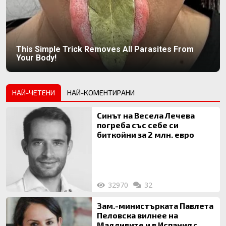
This Simple Trick Removes All Parasites From
Your Body!
НАЙ-ЧЕТЕНИ
НАЙ-КОМЕНТИРАНИ
Синът на Весела Лечева
погреба със себе си
биткойни за 2 млн. евро
32970
32
Зам.-министърката Павлета
Пеловска вилнее на
Малдивите и в Испания с