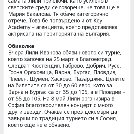
самата Лили приключи, като усилено в
светските среди се говореше, че това ще е
Мария Бакалова. Тя обаче категорично
отрече. Това бе потвърдено и от Key
Academy – агенцията, която представлява
актрисата на територията на България.
Обиколка
Вчера Лили Иванова обяви новото си турне,
което започва на 25 март в Благоевград.
Следват Кюстендил, Габрово, Добрич, Русе,
Горна Оряховица, Варна, Бургас, Пловдив,
Плевен, Шумен, Хасково, Пазарджик. Цените
на билетите са от 30 до 60 евро, като за
Варна и Бургас са от 35 до 105, а в Пловдив –
от 55 до 105. На 8 май Лили организира в
София благотворителен концерт с много
други звезди. Очаква се през декември да
завърши по традиция турнето си в София,
което още не е обявено.