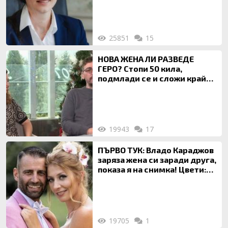
на недвижими имоти
25851
15
НОВА ЖЕНА ЛИ РАЗВЕДЕ
ГЕРО? Стопи 50 кила,
подмлади се и сложи край
на 20-годишен брак
19943
17
ПЪРВО ТУК: Владо Караджов
заряза жена си заради друга,
показа я на снимка! Цвети:
Ти си фалшив герой!
19705
1