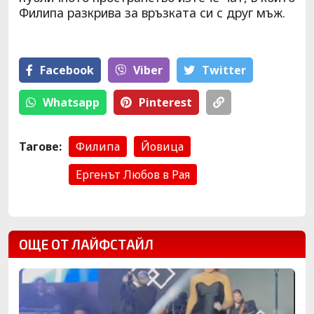
Филипа разкрива за връзката си с друг мъж.
Facebook
Viber
Тwitter
Whatsapp
Pinterest
Тагове:
Филипа
Йовица
Ергенът Любов в Рая
ОЩЕ ОТ ЛАЙФСТАЙЛ