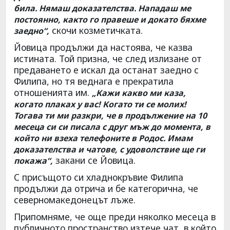
била. Нямаш доказателства. Нападаш ме
постоянно, както го правеше и докато бяхме
скочи козметичката.
заедно“,
Йовица продължи да настоява, че казва
истината. Той призна, че след излизане от
предаването е искал да останат заедно с
Филипа, но тя веднага е прекратила
отношенията им.
„Кажи какво ми каза,
когато плаках у вас! Когато ти се молих!
Тогава ти ми разкри, че в продължение на 10
месеца си си писала с друг мъж до момента, в
който ни взеха телефоните в Родос. Имам
доказателства и чатове, с удоволствие ще ги
закани се Йовица.
покажа“,
С присъщото си хладнокръвие Филипа
продължи да отрича и бе категорична, че
северномакедонецът лъже.
Припомняме, че още преди няколко месеца в
публичното пространство изтече чат, в който