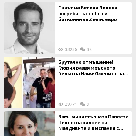
Синът на Весела Лечева
погреба със себе си
биткойни за 2 млн. евро
33236
32
Брутално отмъщение!
Глория развя мръсното
бельо на Илия: Ожени се за
120 кг жена, заряза Симона,
за да гледа чуждо дете!
29771
9
Зам.-министърката Павлета
Пеловска вилнее на
Малдивите и в Испания с
богата любовница – брокер