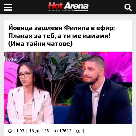
Йовица зашлеви Филипа в ефир:
Плаках за теб, а ти ме измами!
(Има тайни чатове)
11:03 | 16 дек 25
17612
1