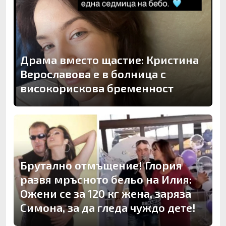
Драма вместо щастие: Кристина
Верославова е в болница с
високорискова бременност
Брутално отмъщение! Глория
развя мръсното бельо на Илия:
Ожени се за 120 кг жена, заряза
Симона, за да гледа чуждо дете!