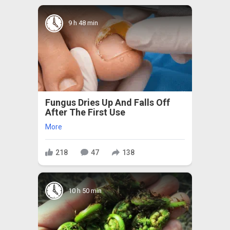
9 h 48 min
Fungus Dries Up And Falls Off
After The First Use
More
218
47
138
10 h 50 min