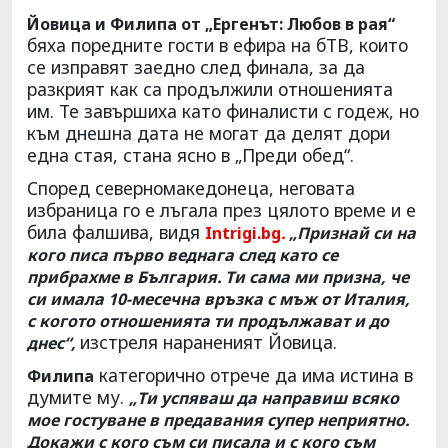
Йовица и Филипа от „Ергенът: Любов в рая“
бяха поредните гости в ефира на бТВ, които
се изправят заедно след финала, за да
разкрият как са продължили отношенията
им. Те завършиха като финалисти с годеж, но
към днешна дата не могат да делят дори
една стая, стана ясно в „Преди обед“.
Според северномакедонеца, неговата
избраница го е лъгала през цялото време и е
била фалшива, видя
Intrigi.bg
.
„Признай си на
кого писа първо веднага след като се
прибрахме в България. Ти сама ми призна, че
си имала 10-месечна връзка с мъж от Италия,
с когото отношенията ти продължават и до
изстреля нараненият Йовица.
днес“,
категорично отрече да има истина в
Филипа
думите му.
„Ти успяваш да направиш всяко
мое гостуване в предавания супер неприятно.
Докажи с кого съм си писала и с кого съм