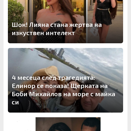
Шок! Лияна стана жертва на
изкуствен интелект
4 месеца след трагедията:
Елинор се показа! Щерката на
Боби Михайлов на море с майка
си