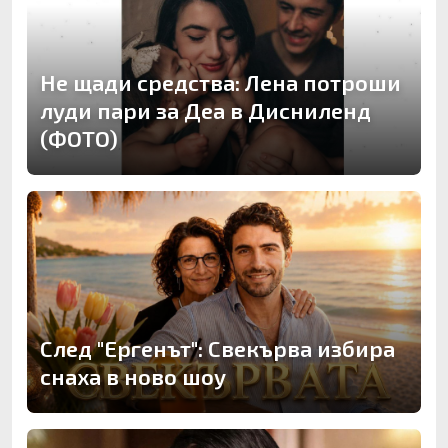
Не щади средства: Лена потроши
луди пари за Деа в Дисниленд
(ФОТО)
След "Ергенът": Свекърва избира
снаха в ново шоу