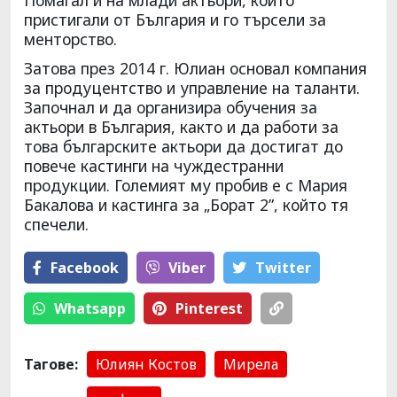
пристигали от България и го търсели за
менторство.
Затова през 2014 г. Юлиан основал компания
за продуцентство и управление на таланти.
Започнал и да организира обучения за
актьори в България, както и да работи за
това българските актьори да достигат до
повече кастинги на чуждестранни
продукции. Големият му пробив е с Мария
Бакалова и кастинга за „Борат 2”, който тя
спечели.
Facebook
Viber
Тwitter
Whatsapp
Pinterest
Тагове:
Юлиян Костов
Мирела