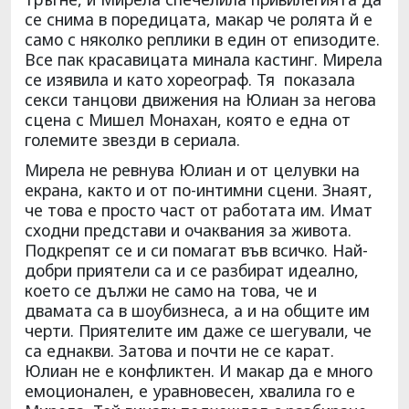
се снима в поредицата, макар че ролята й е
само с няколко реплики в един от епизодите.
Все пак красавицата минала кастинг. Мирела
се изявила и като хореограф. Тя показала
секси танцови движения на Юлиан за негова
сцена с Мишел Монахан, която е една от
големите звезди в сериала.
Мирела не ревнува Юлиан и от целувки на
екрана, както и от по-интимни сцени. Знаят,
че това е просто част от работата им. Имат
сходни представи и очаквания за живота.
Подкрепят се и си помагат във всичко. Най-
добри приятели са и се разбират идеално,
което се дължи не само на това, че и
двамата са в шоубизнеса, а и на общите им
черти. Приятелите им даже се шегували, че
са еднакви. Затова и почти не се карат.
Юлиан не е конфликтен. И макар да е много
емоционален, е уравновесен, хвалила го е