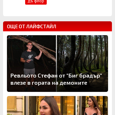
дъ флор
ОЩЕ ОТ ЛАЙФСТАЙЛ
Ревльото Стефан от "Биг брадър"
влезе в гората на демоните