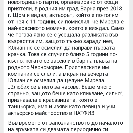
новогодишно парти, организирано от общи
приятели, в родния им град Варна през 2018
г. Щом я видял, актьорът, който е по-голям
от нея с 11 години, си помислил, че Мирела е
най-красивото момиче, което е виждал. Само
че тогава явно се е усещала разликата във
възрастта им, защото тъкмо заради нея,
Юлиан не се осмелил да направи първата
крачка. Това се случило близо 5 години по-
късно, когато се засекли в бар на плажа на
родното Черноморие. Приятелските им
компании се слели, а в края на вечерта
Юлиан се осмелил да целуне Мирела.
„Влюбих се в него за часове. Беше много
странно, защото беше като кликване, силно”,
признавала е красавицата, която е
танцьорка, има и изяви като певица и учи
актьорско майсторство в НАТФИЗ.
Във времето от запознанството до началото
на връзката си двамата периодично си