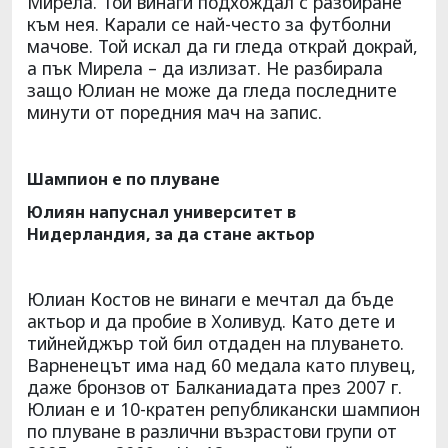
Мирела. Той винаги подхождал с разбиране
към нея. Карали се най-често за футболни
мачове. Той искал да ги гледа открай докрай,
а пък Мирела – да излизат. Не разбирала
защо Юлиан не може да гледа последните
минути от поредния мач на запис.
Шампион е по плуване
Юлиян напуснал университет в
Нидерландия, за да стане актьор
Юлиан Костов не винаги е мечтал да бъде
актьор и да пробие в Холивуд. Като дете и
тийнейджър той бил отдаден на плуването.
Варненецът има над 60 медала като плувец,
даже бронзов от Балканиадата през 2007 г.
Юлиан е и 10-кратен републикански шампион
по плуване в различни възрастови групи от