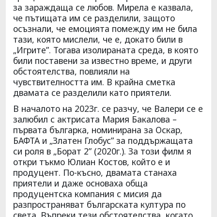
за зараждаща се любов. Мирела е казвала,
че пътищата им се разделили, защото
осъзнали, че емоцията помежду им не била
тази, която мислели, че е, докато били в
„Игрите”. Тогава изолираната среда, в която
били поставени за известно време, и други
обстоятелства, повлияли на
чувствителността им. В крайна сметка
двамата се разделили като приятели.
В началото на 2023г. се разчу, че Валери се е
залюбил с актрисата Мария Бакалова –
първата българка, номинирана за Оскар,
БАФТА и „Златен Глобус” за поддържащата
си роля в „Борат 2” (2020г.). За този филм я
откри тъкмо Юлиан Костов, който е и
продуцент. По-късно, двамата станаха
приятели и даже основаха обща
продуцентска компания с мисия да
разпространяват българската култура по
света. Въпреки тези обстоятелства, когато