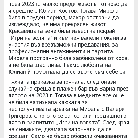
през 2023 г., малко преди животът отново да
я срещне с Юлиан Костов. Тогава Мирела
била в труден период, макар отстрани да
изглеждало, че има прекрасен живот.
Красавицата вече била известна покрай
„Игри на волята” и към нея валели покани за
участия във всевъзможни предавания, за
професионални ангажименти и партита.
Мирела постоянно била заобиколена от хора,
а не била щастлива. Тъкмо любовта на
Юлиан й помогнала да се върне към себе си.
Тяхната приказка започнала, след онази
случайна среща в плажен бар във Варна през
лятото на 2023 г. Тогава в медиите все още
не била затихнала клюката за
несполучливата връзка на Мирела с Валери
Григоров, с когото се запознали предишното
лято в риалитито „Игри на волята”. След края
на снимките, двамата започнали да се
срещат. Само че бързо оборили очакванията