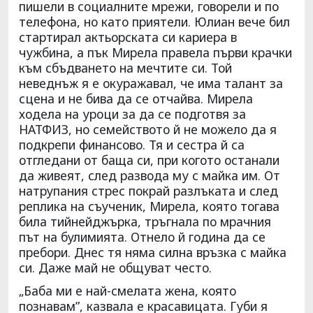
пишели в социалните мрежи, говорели и по
телефона, но като приятели. Юлиан вече бил
стартирал актьорската си кариера в
чужбина, а пък Мирела правела първи крачки
към сбъдването на мечтите си. Той
неведнъж я е окуражавал, че има талант за
сцена и не бива да се отчайва. Мирела
ходела на уроци за да се подготвя за
НАТФИЗ, но семейството й не можело да я
подкрепи финансово. Тя и сестра й са
отгледани от баща си, при когото останали
да живеят, след развода му с майка им. От
натрупания стрес покрай разлъката и след
реплика на съученик, Мирела, която тогава
била тийнейджърка, тръгнала по мрачния
път на булимията. Отнело й година да се
пребори. Днес тя няма силна връзка с майка
си. Даже май не общуват често.
„Баба ми е най-смелата жена, която
познавам”, казвала е красавицата. Губи я