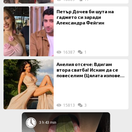
Петър Дочев би шута на
гаджето си заради
Александра Фейгин
16387
1
Анелия отсече: Вдигам
втора сватба! Искам да се
повеселим (Цялата изповед
ТУК)
15813
3
3 h 43 min