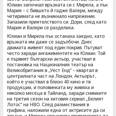
Юлиан започнал връзката си с Мирела, а пък
Мария – с бившето й гадже Валери, между
четиримата не възникнало напрежение.
Запазили приятелството си. Дори, след като
Мария и Валери се разделиха.
Юлиан и Мирела пък останаха заедно, като
връзката им даже се задълбочи. Днес
двамата живеят под един покрив. Пътуват
често заради ангажиментите на Юлиан. Той
е първият български актьор, участвал в
постановка на Националния театър на
Великобритания в „Уест Енд” – квартал в
централната част на Лондон. Актьорът,
който е участвал в близо 40 кино и тв
продукции, и половинката му живяха и
няколко месеца в Тайланд, заради снимките
на третия сезон на хитовия сериал „Белият
Лотос” на HBO. След размествания в
графика, наложили една от актрисите да си
тръгне, и Мирела спечелила привилегията да