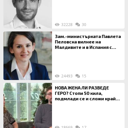
32228
30
Зам.-министърката Павлета
Пеловска вилнее на
Малдивите и в Испания с
богата любовница – брокер
на недвижими имоти
24493
15
НОВА ЖЕНА ЛИ РАЗВЕДЕ
ГЕРО? Стопи 50 кила,
подмлади се и сложи край
на 20-годишен брак
18669
17