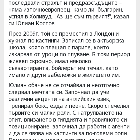
последвали страхът и предразсъдъците –
няма източноевропеец, камо ли българин,
успял в Холивуд. „Аз ще съм първият!”, казал
си Юлиан Костов.
През 2009г. той се преместил в Лондон и
хукнал по кастинги. Записал се в актьорска
школа, която плащал с парите, които
изкарвал от уроци по плуване. В този период
живеел скромно, имал няколко
съквартиранта, бойлерът им течал, като
имало и други забележки в жилището им.
Юлиан обаче не се отчайвал и неотлъчно
следвал мечтата си. Започнал да учи
различни акценти на английския език,
тренирал бокс, езда и пеене. Скоро спечелил
първите си малки роли. С натрупването на
опит, влизането в гилдията и правилното си
позициониране, започнал да работи с агенти
и да се явява на кастинги за по-големи роли.
Помагал и на млади актьори, които