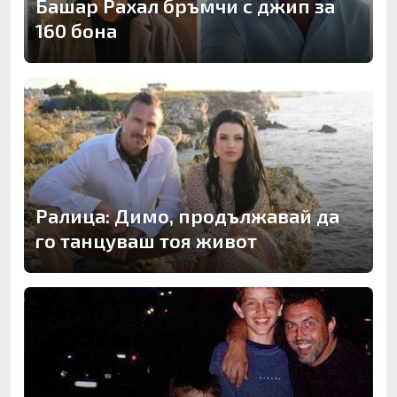
Башар Рахал бръмчи с джип за
160 бона
Ралица: Димо, продължавай да
го танцуваш тоя живот