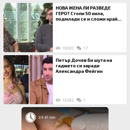
НОВА ЖЕНА ЛИ РАЗВЕДЕ
ГЕРО? Стопи 50 кила,
подмлади се и сложи край
на 20-годишен брак
18305
17
Петър Дочев би шута на
гаджето си заради
Александра Фейгин
16282
1
3 h 41 min