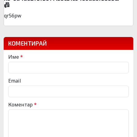
📠
qr56pw
КОМЕНТИРАЙ
Име
*
Email
Коментар
*