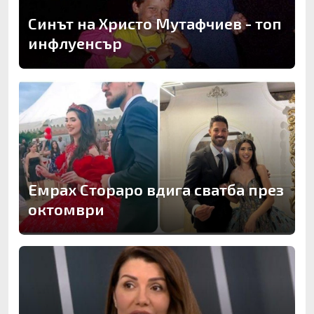
Синът на Христо Мутафчиев - топ
инфлуенсър
Емрах Стораро вдига сватба през
октомври