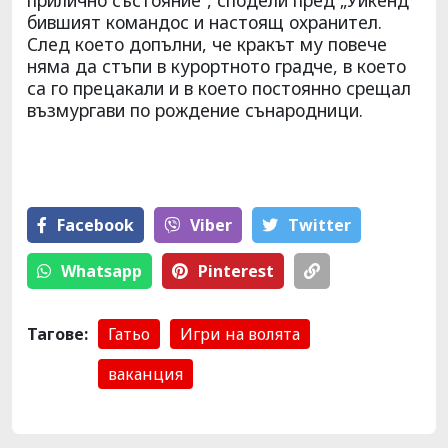
бившият командос и настоящ охранител.
След което допълни, че кракът му повече
няма да стъпи в курортното градче, в което
са го прецакали и в което постоянно срещал
възмургави по рождение сънародници.
Facebook
Viber
Тwitter
Whatsapp
Pinterest
Тагове:
Гатьо
Игри на волята
ваканция