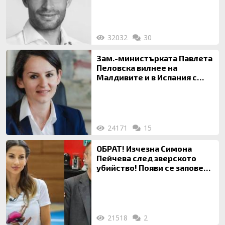
32032
30
Зам.-министърката Павлета
Пеловска вилнее на
Малдивите и в Испания с
богата любовница – брокер
на недвижими имоти
24171
15
ОБРАТ! Изчезна Симона
Пейчева след зверското
убийство! Появи се заповед
за локализирането й
21518
2