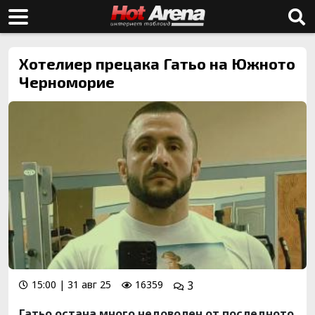
Хотелиер прецака Гатьо на Южното
Черноморие
15:00 | 31 авг 25
16359
3
Гатьо остана много недоволен от последното