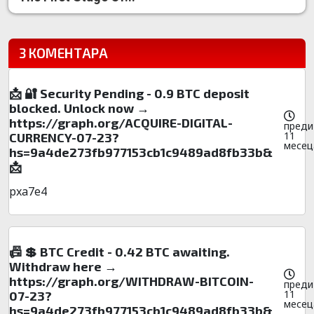
3 КОМЕНТАРА
📩 🔐 Security Pending - 0.9 BTC deposit
blocked. Unlock now →
https://graph.org/ACQUIRE-DIGITAL-
преди
11
CURRENCY-07-23?
месец
hs=9a4de273fb977153cb1c9489ad8fb33b&
📩
pxa7e4
📠 💲 BTC Credit - 0.42 BTC awaiting.
Withdraw here →
https://graph.org/WITHDRAW-BITCOIN-
преди
11
07-23?
месец
hs=9a4de273fb977153cb1c9489ad8fb33b&