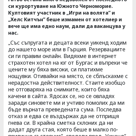
си курортуване на Южното Черноморие.
Култовият участник в „Игри на волята” и
„Хелс Китчън” беше измамен от хотелиер и
вече ще има едно наум, дали да ваканцува у
нас.
„Със съпругата и децата всеки уикенд ходим
до нашето море или в Гърция. Резервациите
си ги правим онлайн. Видяхме в интернет
страхотен хотел на юг от Бургас и въпреки че
цените му бяха високи, си платихме
нощувки. Отивайки на място, се сблъскахме с
нерадостна действителност. Стаите изобщо
не отговаряха на снимките, които бяха
качени в сайта. Ядосах се, но се овладях
заради синовете ми и учтиво помолих да ми
бъде върната преведената сума. Последва
отказ и едва се въздържах да не отприщя
гнева си. В крайна сметка склоних да ни
дадат друга стая, която беше в малко по-
прилично състояние”, сподели пред „Уикенд”