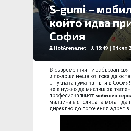
S-gumi – мобил
който идва при
София
HotArena.net
15:49 | 04 сеп 
В съвременния ни забързан свят
и по-лоши неща от това да оста
с пукната гума на пътя в София
не е нужно да мислиш за теглен
професионалният
мобилен серви
малцина в столицата могат да г
директно до посочения адрес в 