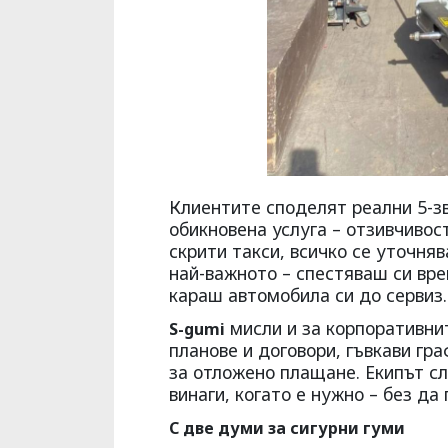
Клиентите споделят реални 5-з
обикновена услуга – отзивчивос
скрити такси, всичко се уточня
най-важното – спестяваш си вре
караш автомобила си до сервиз.
мисли и за корпоративни
S-gumi
планове и договори, гъвкави гр
за отложено плащане. Екипът сл
винаги, когато е нужно – без д
С две думи за сигурни гуми