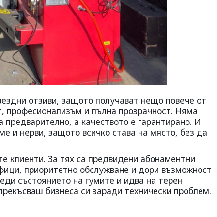
вездни отзиви, защото получават нещо повече от
т, професионализъм и пълна прозрачност. Няма
ва предварително, а качеството е гарантирано. И
ме и нерви, защото всичко става на място, без да
те клиенти. За тях са предвидени абонаментни
афици, приоритетно обслужване и дори възможност
еди състоянието на гумите и идва на терен
а прекъсваш бизнеса си заради технически проблем.