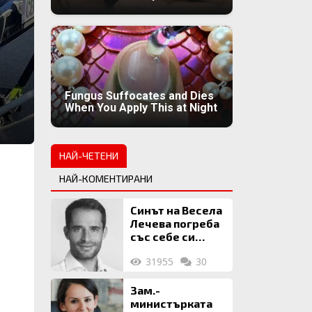
Fungus Suffocates and Dies
When You Apply This at Night
НАЙ-ЧЕТЕНИ
НАЙ-КОМЕНТИРАНИ
Синът на Весела
Лечева погреба
със себе си
биткойни за 2
31955
30
млн. евро
Зам.-
министърката