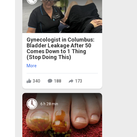
Gynecologist in Columbus:
Bladder Leakage After 50
Comes Down to 1 Thing
(Stop Doing This)
More
340
188
173
6 h 28 min