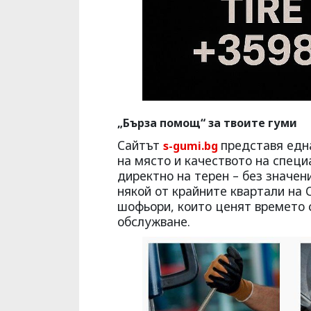
„Бърза помощ“ за твоите гуми
Сайтът
представя едн
s-gumi.bg
на място и качеството на специ
директно на терен – без значени
някой от крайните квартали на 
шофьори, които ценят времето 
обслужване.