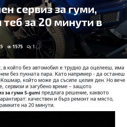
ен сервиз за гуми,
 теб за 20 минути в
25
1575
1
, в който без автомобил е трудно да оцелееш, има
нем без пукната пара. Като например - да останеш
! Кошмар, който може да съсипе целия ден. Но вече
е, сервизи и загубено време – защото
предлага решение, каквото
з за гуми S-gumi
арантират: качествен и бърз ремонт на място,
рамките на 20 минути.