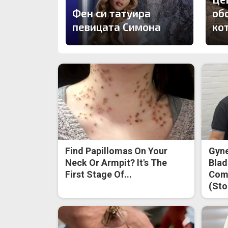
Фен си татуира
об
певицата Симона
ко
Find Papillomas On Your
Gyne
Neck Or Armpit? It's The
Blad
First Stage Of...
Come
(Sto