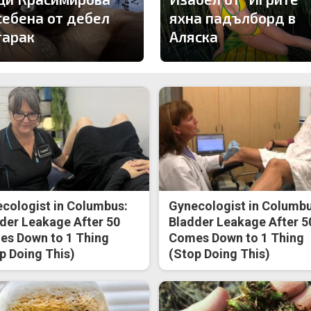
себена от дебел
яхна падълборд в
тарак
Аляска
cologist in Columbus:
Gynecologist in Columbu
der Leakage After 50
Bladder Leakage After 5
s Down to 1 Thing
Comes Down to 1 Thing
p Doing This)
(Stop Doing This)