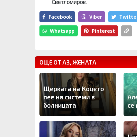
Светломиров.
Facebook
Viber
Тwitte
Whatsapp
Pinterest
ОЩЕ ОТ АЗ, ЖЕНАТА
Щерката на Коцето
пее на системи в
Ал
болницата
се
Це