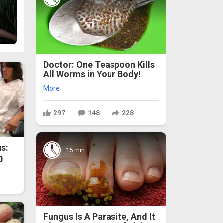
Doctor: One Teaspoon Kills
All Worms in Your Body!
More
297
148
228
s:
15 min
0
Fungus Is A Parasite, And It