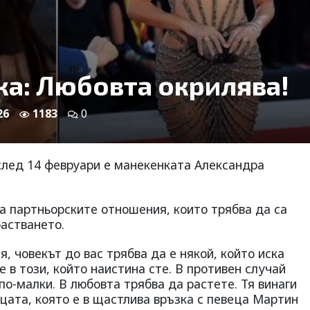
ка: Любовта окрилява!
26
1183
0
след 14 февруари е манекенката Александра
а партньорските отношения, които трябва да са
растването.
, човекът до вас трябва да е някой, който иска
 в този, който наистина сте. В противен случай
по-малки. В любовта трябва да растете. Тя винаги
ицата, която е в щастлива връзка с певеца Мартин