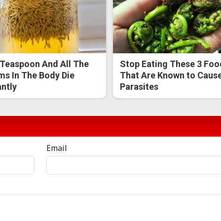
Teaspoon And All The
Stop Eating These 3 Foo
s In The Body Die
That Are Known to Caus
antly
Parasites
Email