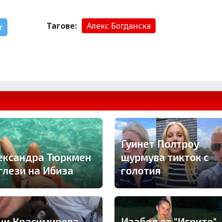
Тагове:
Алекс Богданска
r
Гуинет Полтроу
ександра Тюркмен
щурмува тикток с
 глези на Ибиза
голотия
ци Красимирова
Изабел от "Игрите"