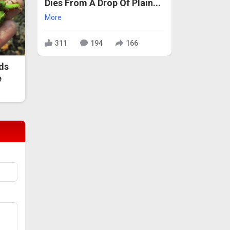
Dies From A Drop Of Plain...
More
311
194
166
ds
e