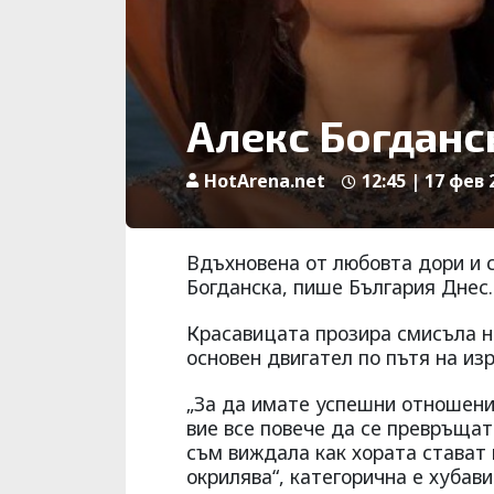
Алекс Богданс
HotArena.net
12:45 | 17 фев 
Вдъхновена от любовта дори и 
Богданска, пише България Днес.
Красавицата прозира смисъла н
основен двигател по пътя на из
„За да имате успешни отношения
вие все повече да се превръщате
съм виждала как хората стават 
окрилява“, категорична е хубав