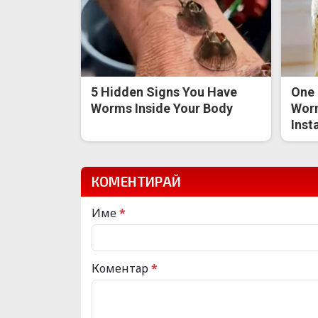
5 Hidden Signs You Have
One 
Worms Inside Your Body
Worm
Inst
КОМЕНТИРАЙ
Име
*
Коментар
*