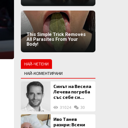
This Simple Trick Removes
All Parasites From Your
Body!
НАЙ-ЧЕТЕНИ
НАЙ-КОМЕНТИРАНИ
Синът на Весела
Лечева погреба
със себе си
биткойни за 2
31024
30
млн. евро
Иво Танев
разкри: Всеки