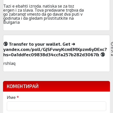
Tazi e ebahti izroda. natiska se za toz
ergen i za slava. Tova predavane trqbva da
go zabranqt vmesto da go davat dva puti v
godinata i da gledam prostitutkite na
Bulgaria
🔞 Transfer to your wallet. Get ➜
yandex.com/poll/GjSFvwyKcmEMXpzm6yDExc?
5
hs=0a1ddfec09838d34ccfa257b282d3067& 🔞
rshlaq
КОМЕНТИРАЙ
Име
*