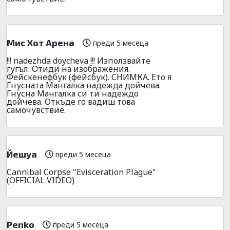
Мис Хот Арена
преди 5 месеца
!!! nadezhda doycheva !!! Използвайте
гугъл. Отиди на изображения.
Фейскенефбук (фейсбук). СНИМКА. Ето я
Гнусната Мангалка надежда дойчева.
Гнусна Мангалка си ти надеждо
дойчева. Откъде го вадиш това
самочувствие.
Йешуа
преди 5 месеца
Cannibal Corpse "Evisceration Plague"
(OFFICIAL VIDEO)
Penko
преди 5 месеца