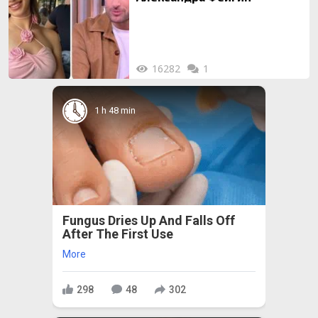
16282
1
1 h 48 min
Fungus Dries Up And Falls Off
After The First Use
More
298
48
302