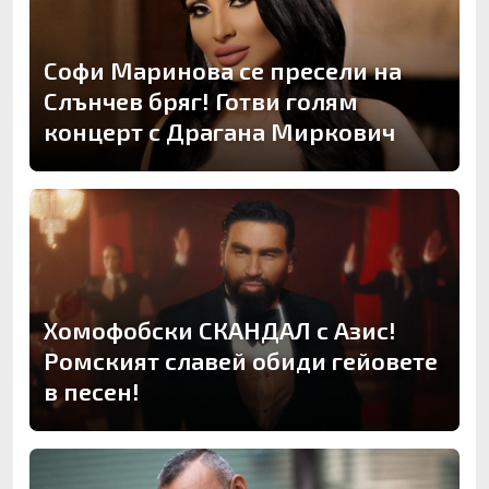
Софи Маринова се пресели на
Слънчев бряг! Готви голям
концерт с Драгана Миркович
Хомофобски СКАНДАЛ с Азис!
Ромският славей обиди гейовете
в песен!