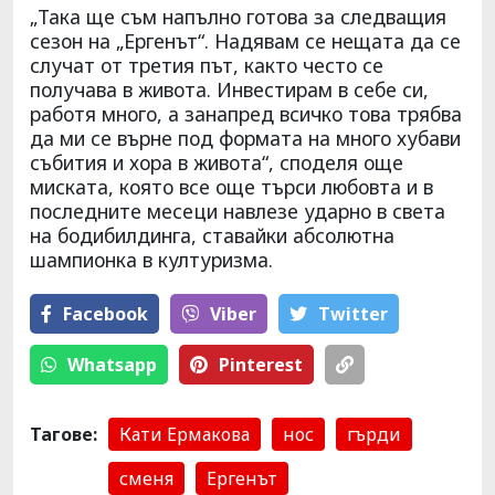
„Така ще съм напълно готова за следващия
сезон на „Ергенът“. Надявам се нещата да се
случат от третия път, както често се
получава в живота. Инвестирам в себе си,
работя много, а занапред всичко това трябва
да ми се върне под формата на много хубави
събития и хора в живота“, споделя още
миската, която все още търси любовта и в
последните месеци навлезе ударно в света
на бодибилдинга, ставайки абсолютна
шампионка в културизма.
Facebook
Viber
Тwitter
Whatsapp
Pinterest
Тагове:
Кати Ермакова
нос
гърди
сменя
Ергенът