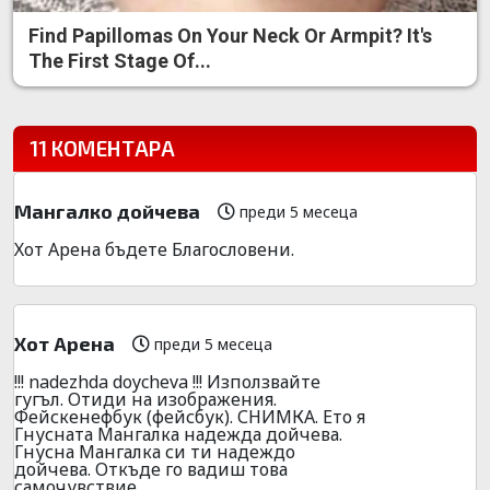
Find Papillomas On Your Neck Or Armpit? It's
The First Stage Of...
11 КОМЕНТАРА
Мангалко дойчева
преди 5 месеца
Хот Арена бъдете Благословени.
Хот Арена
преди 5 месеца
!!! nadezhda doycheva !!! Използвайте
гугъл. Отиди на изображения.
Фейскенефбук (фейсбук). СНИМКА. Ето я
Гнусната Мангалка надежда дойчева.
Гнусна Мангалка си ти надеждо
дойчева. Откъде го вадиш това
самочувствие.