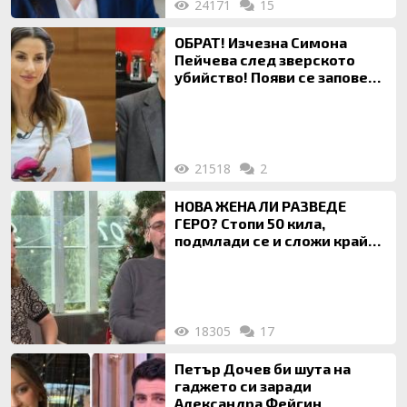
24171
15
ОБРАТ! Изчезна Симона
Пейчева след зверското
убийство! Появи се заповед
за локализирането й
21518
2
НОВА ЖЕНА ЛИ РАЗВЕДЕ
ГЕРО? Стопи 50 кила,
подмлади се и сложи край
на 20-годишен брак
18305
17
Петър Дочев би шута на
гаджето си заради
Александра Фейгин