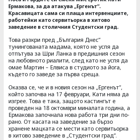
Ермакова, за да атакува „Ергенът“.
Красавицата сама си плаща интервенциите,
работейки като сервитьорка в хитово
заведение в столичния Студентски град.
Това разкри пред „България Днес“
тунингованата мадама, която не успя да
отпътува за Шри Ланка в предишния сезон
на любовното риалити, след като не успя да
омае Мартин – Елвиса в студиото за йога,
където го заведе за първа среща.
Оказва се, че и в новия сезон на „Ергенът“,
който започва на 17 февруари, Кати няма да
изгрее. Това е така, защото кастингът е
проведен на 18 октомври миналата година, а
Ермакова започнала нова работа три дни по-
рано. От касата на заведение за бързо
хранене мацката се мести като сервитьорка
в хитово заведение в „Студентски град“.