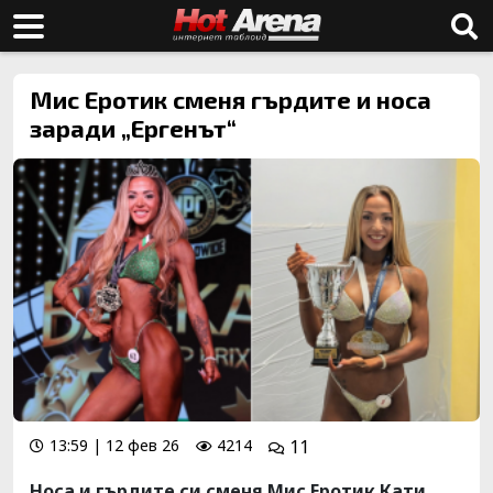
Мис Еротик сменя гърдите и носа
заради „Ергенът“
13:59 | 12 фев 26
4214
11
Носа и гърдите си сменя Мис Еротик Кати