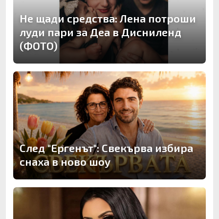
Не щади средства: Лена потроши
луди пари за Деа в Дисниленд
(ФОТО)
След "Ергенът": Свекърва избира
снаха в ново шоу