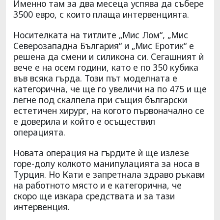
Именно там за два месеца успява да събере
3500 евро, с които плаща интервенцията.
Носителката на титлите „Мис Лом“, „Мис
Северозападна България“ и „Мис Еротик“ е
решена да смени и силикона си. Сегашният ѝ
вече е на осем години, като е по 350 кубика
във всяка гърда. Този път моделната е
категорична, че ще го увеличи на по 475 и ще
легне под скалпела при същия български
естетичен хирург, на когото първоначално се
е доверила и който е осъществил
операцията.
Новата операция на гърдите ѝ ще излезе
горе-долу колкото манипулацията за носа в
Турция. Но Кати е запретнала здраво ръкави
на работното място и е категорична, че
скоро ще изкара средствата и за тази
интервенция.