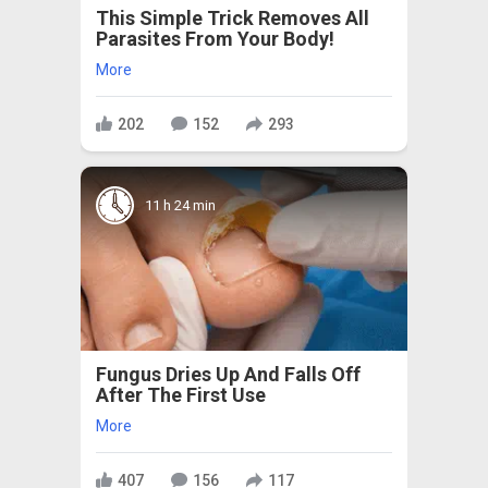
This Simple Trick Removes All
Parasites From Your Body!
More
202
152
293
11 h 24 min
Fungus Dries Up And Falls Off
After The First Use
More
407
156
117