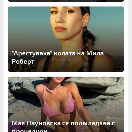
"Арестуваха" колата на Мила
Роберт
Мая Пауновска се подмладява с
процедури