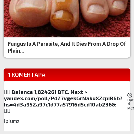
Fungus Is A Parasite, And It Dies From A Drop Of
Plain...
1 КОМЕНТАРА
🧎‍♀️ Balance 1,824261 BTC. Next >
yandex.com/poll/PdZ7vgekGrNakuXZcpiB6b?
пр
4
hs=4d3a952a97c1d77a57916d5cd10ab236&
ме
🧎‍♀️
lplumz