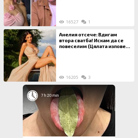
16527
1
Анелия отсече: Вдигам
втора сватба! Искам да се
повеселим (Цялата изповед
ТУК)
16205
3
7 h 20 min