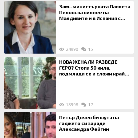
Зам.-министърката Павлета
Пеловска вилнее на
Малдивите и в Испания с
богата любовница – брокер
на недвижими имоти
24990
15
НОВА ЖЕНА ЛИ РАЗВЕДЕ
ГЕРО? Стопи 50 кила,
подмлади се и сложи край
на 20-годишен брак
18998
17
Петър Дочев би шута на
гаджето си заради
Александра Фейгин