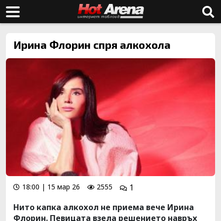
Ирина Флорин спря алкохола
18:00 | 15 мар 26
2555
1
Нито капка алкохол не приема вече Ирина
Флорин. Певицата взела решението навръх