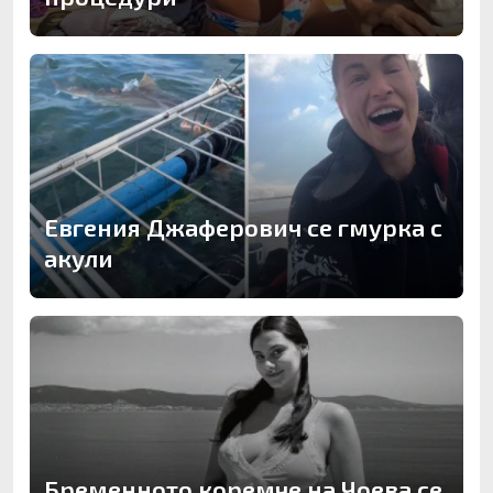
Евгения Джаферович се гмурка с
акули
Бременното коремче на Чоева се