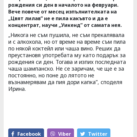
рождения си ден в началото на февруари.
Вече повече от месец изпълнителката на
„Цвят лилав” не е пила какъвто и да е
концентрат, научи „Уикенд” от самата нея.
„Никога не съм пушила, не съм прекалявала
и с алкохола, но от време на време съм пила
по някой коктейл или чаша вино. Реших да
преустановя употребата му като подарък за
рождения си ден. Тогава и изпих последната
чаша шампанско. Не се заричам, че ще е за
постоянно, но поне до лятото не
възнамерявам да пия дори капка”, споделя
Ирина.
Facebook
Viber
Тwitter