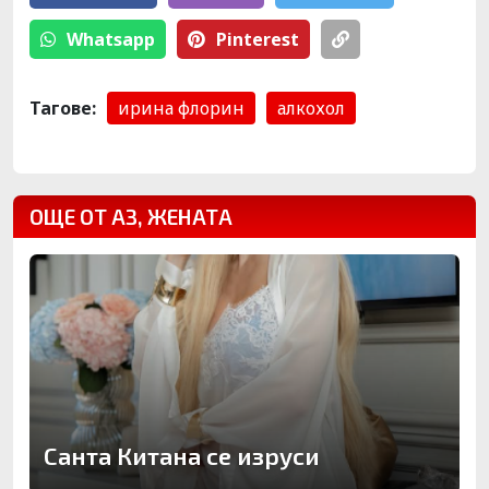
Whatsapp
Pinterest
Тагове:
ирина флорин
алкохол
ОЩЕ ОТ АЗ, ЖЕНАТА
Санта Китана се изруси