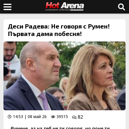
Деси Радева: Не говоря с Румен!
Първата дама побесня!
14:53 | 08 май 26
39515
82
„Румене, аз на теб не ти говоря, но поне ти