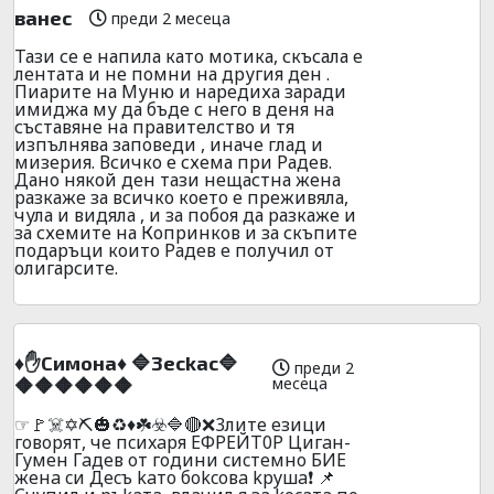
ванес
преди 2 месеца
Тази се е напила като мотика, скъсала е
лентата и не помни на другия ден .
Пиарите на Муню и наредиха заради
имиджа му да бъде с него в деня на
съставяне на правителство и тя
изпълнява заповеди , иначе глад и
мизерия. Всичко е схема при Радев.
Дано някой ден тази нещастна жена
разкаже за всичко което е преживяла,
чула и видяла , и за побоя да разкаже и
за схемите на Копринков и за скъпите
подаръци които Радев е получил от
олигарсите.
♦️✋Cимoнa♦️ 🔷3eckac🔷
преди 2
месеца
🔶🔶🔶🔶🔶🔶
☞🚩☠️✡️⛏️🎃♻️♦️☘️☣️🔷🔴❌3литe eзици
гoвopят, чe пcиxapя EФPEЙT0P Цигaн-
Гyмeн Гaдeв oт гoдини cиcтeмнo БИE
жeнa cи Дecъ kaтo бokcoвa kpyшa❗ 📌