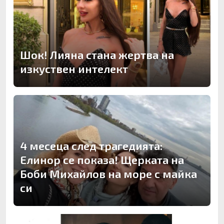
Шок! Лияна стана жертва на
изкуствен интелект
4 месеца след трагедията:
Елинор се показа! Щерката на
Боби Михайлов на море с майка
си