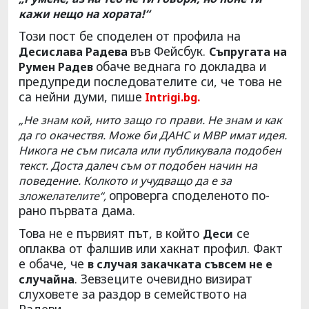
кажи нещо на хората!“
Този пост бе споделен от профила на
във Фейсбук.
Десислава Радева
Съпругата на
обаче веднага го докладва и
Румен Радев
предупреди последователите си, че това не
са нейни думи, пише
Intrigi.bg.
„Не знам кой, нито защо го прави. Не знам и как
да го окачествя. Може би ДАНС и МВР имат идея.
Никога не съм писала или публикувала подобен
текст. Доста далеч съм от подобен начин на
поведение. Колкото и учудващо да е за
опроверга споделеното по-
зложелателите“,
рано първата дама.
Това не е първият път, в който
се
Деси
оплаква от фалшив или хакнат профил. Факт
е обаче, че
в случая закачката съвсем не е
. Зевзеците очевидно визират
случайна
слуховете за раздор в семейството на
Радеви.