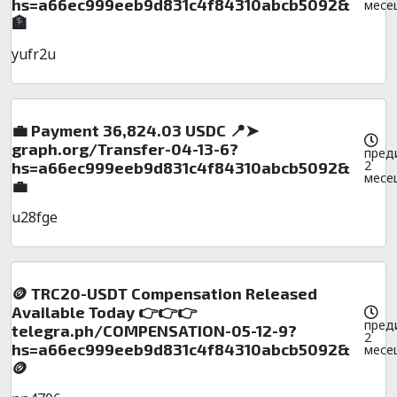
hs=a66ec999eeb9d831c4f84310abcb5092&
месе
🏦
yufr2u
💼 Payment 36,824.03 USDC 📍➤
graph.org/Transfer-04-13-6?
пред
2
hs=a66ec999eeb9d831c4f84310abcb5092&
месе
💼
u28fge
🪙 TRC20-USDT Compensation Released
Available Today 👉👉👉
пред
telegra.ph/COMPENSATION-05-12-9?
2
hs=a66ec999eeb9d831c4f84310abcb5092&
месе
🪙