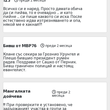
преди 2 месеца
Всичко си е наред. Просто дамата обича
да си пийва, то е очевадно ... и като
пийне ... си пише каквото си иска. После
естествено идва изтрезняването и опа,
някой ме е хакнал!?!
Бивш от МВР76
преди 2 месеца
Клане със секира за Грознио Урунгел и
Плешо бившио президент румен
радев. Поздрави от Сашко от Перник.
Бивш граничен полицай и настоящ
евангелист.
Мангалката
преди 2
месеца
дойчева
!!! При проверките е установено, че
задържаният участва в групи за