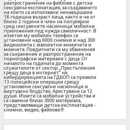
разпространение на файлове с детска
сексуална експлоатация, за създаването
на които са използвани ненавършили
18-годишна възраст лица, както и че от
близо 2 години е член на популярни
сред сексуалните насилници мобилни
приложения под чужда самоличност. В
иззетия му мобилен телефон са
установени над 6000 снимки и над 300
видеоклипа с малолетни момичета и
момчета. Повдигнати са му обвинения
за съхранение и разпространение на
порнографски материали с деца. От
началото на годината до момента
служителите от сектор „Престъпления
срещу деца в интернет“ на
кибердирекцията на ГДБОП са провели
13 полицейски операции срещу
установени сексуални насилници и
виртуално блудство. Арестувани са 12
души. Иззети са мобилни устройства и
са свалени близо 3000 материала,
представляващи детска експлоатация -
снимки, видео, файлове.!!!