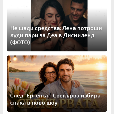
Не щади средства: Лена потроши
луди пари за Деа в Дисниленд
(ФОТО)
След "Ергенът": Свекърва избира
снаха в ново шоу