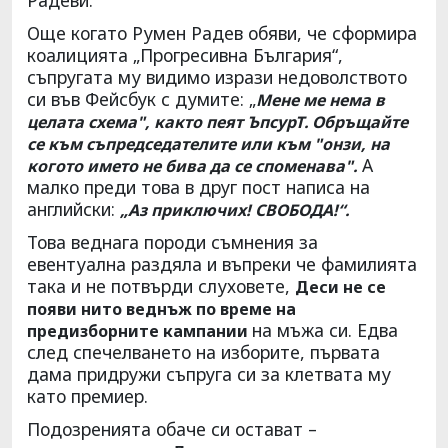
Още когато Румен Радев обяви, че сформира
коалицията „Прогресивна България“,
съпругата му видимо изрази недоволството
си във Фейсбук с думите: „
Мене ме нема в
целата схема", както пеят ЪпсурТ. Обръщайте
се към съпредседателите или към "онзи, на
А
когото името не бива да се споменава".
малко преди това в друг пост написа на
английски:
„Аз приключих! СВОБОДА!“.
Това веднага породи съмнения за
евентуална раздяла и въпреки че фамилията
така и не потвърди слуховете,
Деси не се
появи нито веднъж по време на
на мъжа си. Едва
предизборните кампании
след спечелването на изборите, първата
дама придружи съпруга си за клетвата му
като премиер.
Подозренията обаче си остават –