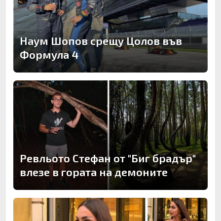
Наум Шопов срещу Цолов във
Формула 4
Ревльото Стефан от "Биг брадър"
влезе в гората на демоните