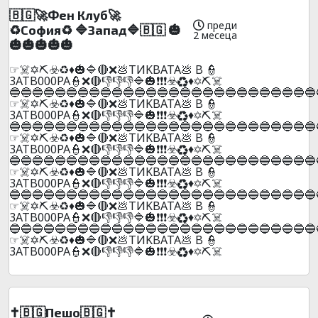
🇧🇬🚀Фeн Клyб🚀
преди
♻️Сoфия♻️ 🔷Зaпaд🔷🇧🇬 🎃
2 месеца
🎃🎃🎃🎃🎃
☞☠️✡️⛏️☣️♻️♦️🎃🔷🔴❌💩TИKBATA💩 B 👮
3ATB000PA👮❌🔴👎👎👎🔷🎃❗❗❗☣️♻️♦️✡️⛏️☠️
🔵🔵🔵🔵🔵🔵🔵🔵🔵🔵🔵🔵🔵🔵🔵🔵🔵🔵🔵🔵🔵🔵🔵🔵🔵🔵🔵
☞☠️✡️⛏️☣️♻️♦️🎃🔷🔴❌💩TИKBATA💩 B 👮
3ATB000PA👮❌🔴👎👎👎🔷🎃❗❗❗☣️♻️♦️✡️⛏️☠️
🔵🔵🔵🔵🔵🔵🔵🔵🔵🔵🔵🔵🔵🔵🔵🔵🔵🔵🔵🔵🔵🔵🔵🔵🔵🔵🔵
☞☠️✡️⛏️☣️♻️♦️🎃🔷🔴❌💩TИKBATA💩 B 👮
3ATB000PA👮❌🔴👎👎👎🔷🎃❗❗❗☣️♻️♦️✡️⛏️☠️
🔵🔵🔵🔵🔵🔵🔵🔵🔵🔵🔵🔵🔵🔵🔵🔵🔵🔵🔵🔵🔵🔵🔵🔵🔵🔵🔵
☞☠️✡️⛏️☣️♻️♦️🎃🔷🔴❌💩TИKBATA💩 B 👮
3ATB000PA👮❌🔴👎👎👎🔷🎃❗❗❗☣️♻️♦️✡️⛏️☠️
🔵🔵🔵🔵🔵🔵🔵🔵🔵🔵🔵🔵🔵🔵🔵🔵🔵🔵🔵🔵🔵🔵🔵🔵🔵🔵🔵
☞☠️✡️⛏️☣️♻️♦️🎃🔷🔴❌💩TИKBATA💩 B 👮
3ATB000PA👮❌🔴👎👎👎🔷🎃❗❗❗☣️♻️♦️✡️⛏️☠️
🔵🔵🔵🔵🔵🔵🔵🔵🔵🔵🔵🔵🔵🔵🔵🔵🔵🔵🔵🔵🔵🔵🔵🔵🔵🔵🔵
☞☠️✡️⛏️☣️♻️♦️🎃🔷🔴❌💩TИKBATA💩 B 👮
3ATB000PA👮❌🔴👎👎👎🔷🎃❗❗❗☣️♻️♦️✡️⛏️☠️
✝️🇧🇬Пeшo🇧🇬✝️