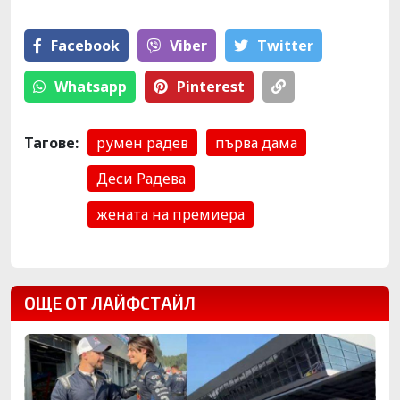
Facebook
Viber
Тwitter
Whatsapp
Pinterest
Тагове:
румен радев
първа дама
Деси Радева
жената на премиера
ОЩЕ ОТ ЛАЙФСТАЙЛ