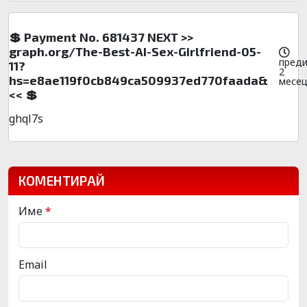
💲 Payment No. 681437 NEXT >>
graph.org/The-Best-AI-Sex-Girlfriend-05-
пред
11?
2
hs=e8ae119f0cb849ca509937ed770faada&
месе
<< 💲
ghql7s
КОМЕНТИРАЙ
Име
*
Email