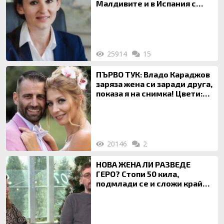
Малдивите и в Испания с
богата любовница – брокер
на недвижими имоти
25914
15
ПЪРВО ТУК: Владо Караджов
заряза жена си заради друга,
показа я на снимка! Цвети:
Ти си фалшив герой!
20146
2
НОВА ЖЕНА ЛИ РАЗВЕДЕ
ГЕРО? Стопи 50 кила,
подмлади се и сложи край
на 20-годишен брак