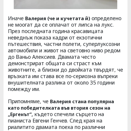
Иначе
определено
Валерия (че и кучетата й)
не моогат да се оплачат от липса на лукс.
През последната година красавицата
неведнъж показа кадри от екзотични
пътешествия, частни полети, суперлуксозни
автомобили и живот на световно ниво редом
до Ваньо Алексиев. Двамата често
демонстрират общата си страст към
животните, а близки до двойката твърдят, че
връзката им става все по-сериозна въпреки
внушителната разлика от около 35 години
помежду им.
Припомняме, че
Валерия стана популярна
като победителката във втория сезон на
където спечели сърцето на
„Ергенът“,
пианиста Евгени Генчев. След края на
риалитито двамата поеха по различни