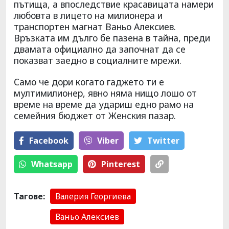
пътища, а впоследствие красавицата намери
любовта в лицето на милионера и
транспортен магнат Ваньо Алексиев.
Връзката им дълго бе пазена в тайна, преди
двамата официално да започнат да се
показват заедно в социалните мрежи.
Само че дори когато гаджето ти е
мултимилионер, явно няма нищо лошо от
време на време да удариш едно рамо на
семейния бюджет от Женския пазар.
Facebook
Viber
Тwitter
Whatsapp
Pinterest
Тагове:
Валерия Георгиева
Ваньо Алексиев