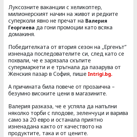
Луксозните ваканции с хеликоптер,
милионерският начин на живот и редките
суперколи явно не пречат на
Валерия
да гони промоции като всяка
Георгиева
домакиня.
Победителката от втория сезон на „Ергенът“
изненада последователите си, след като се
похвали, че е зарязала скъпите
супермаркети и е тръгнала да пазарува от
Женския пазар в София, пише
Intrigi.bg.
А причината била повече от прозаична –
безумно високите цени в магазините.
Валерия разказа, че е успяла да напълни
няколко торби с плодове, зеленчуци и варива
само за 20 евро и останала приятно
изненадана както от качеството на
продуктите, така и от цените.