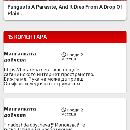
Fungus Is A Parasite, And It Dies From A Drop Of
Plain...
15 КОМЕНТАРА
Мангалката
преди 2
месеца
дойчева
https://hotarena.net/ - кво нещо е
сатанинското интернет пространство.
Вижте ме. Тука не може да триеш
Оръфляк и Бедняк от струма ком.
Мангалката
преди 2
месеца
дойчева
!!! nadezhda doycheva !!! Използвайте
гугъл. Отиди на изображения.