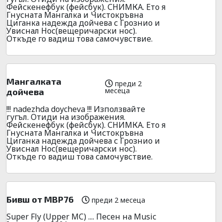
Фейскенефбук (фейсбук). СНИМКА. Ето я
Гнусната Мангалка и Чистокръвна
Циганка надежда дойчева с Грознио и
Увиснал Нос(вещеричарски нос).
Откъде го вадиш това самочувствие.
Мангалката
преди 2
месеца
дойчева
!!! nadezhda doycheva !!! Използвайте
гугъл. Отиди на изображения.
Фейскенефбук (фейсбук). СНИМКА. Ето я
Гнусната Мангалка и Чистокръвна
Циганка надежда дойчева с Грознио и
Увиснал Нос(вещеричарски нос).
Откъде го вадиш това самочувствие.
Бивш от МВР76
преди 2 месеца
Super Fly (Upper MC) .... Песен на Music