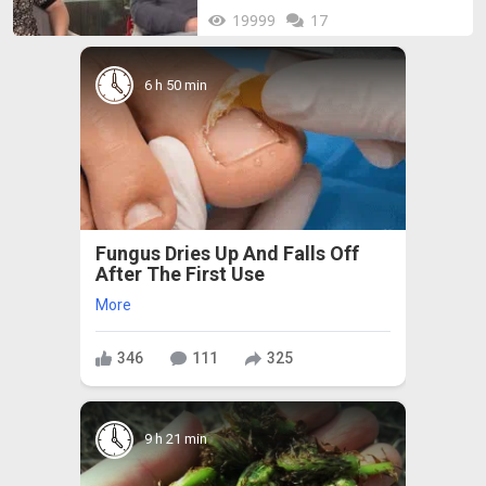
19999
17
6 h 50 min
Fungus Dries Up And Falls Off
After The First Use
More
346
111
325
9 h 21 min