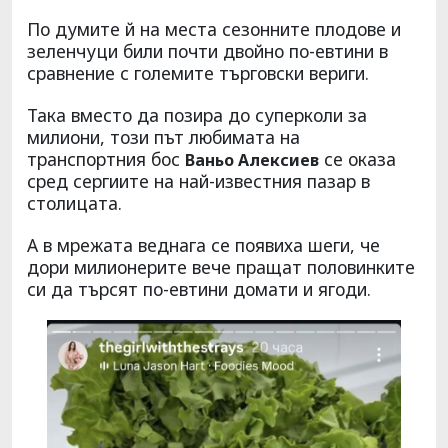
По думите й на места сезонните плодове и
зеленчуци били почти двойно по-евтини в
сравнение с големите търговски вериги.
Така вместо да позира до суперколи за
милиони, този път любимата на
транспортния бос
се оказа
Ваньо Алексиев
сред сергиите на най-известния пазар в
столицата.
А в мрежата веднага се появиха шеги, че
дори милионерите вече пращат половинките
си да търсят по-евтини домати и ягоди.