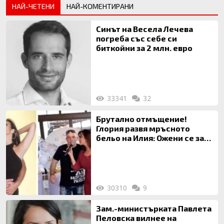
НАЙ-ЧЕТЕНИ
НАЙ-КОМЕНТИРАНИ
Синът на Весела Лечева
погреба със себе си
биткойни за 2 млн. евро
33341
32
Брутално отмъщение!
Глория развя мръсното
бельо на Илия: Ожени се за
120 кг жена, заряза Симона,
за да гледа чуждо дете!
30310
9
Зам.-министърката Павлета
Пеловска вилнее на