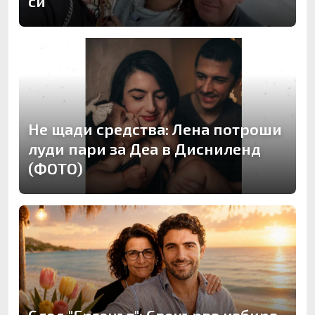
си
Не щади средства: Лена потроши
луди пари за Деа в Дисниленд
(ФОТО)