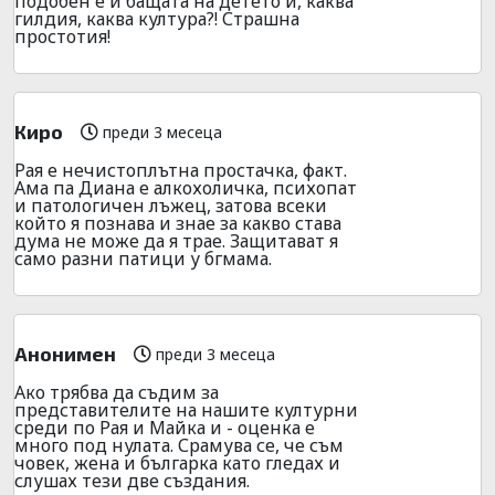
подобен е и бащата на детето и, каква
гилдия, каква култура?! Страшна
простотия!
Киро
преди 3 месеца
Рая е нечистоплътна простачка, факт.
Ама па Диана е алкохоличка, психопат
и патологичен лъжец, затова всеки
който я познава и знае за какво става
дума не може да я трае. Защитават я
само разни патици у бгмама.
Анонимен
преди 3 месеца
Ако трябва да съдим за
представителите на нашите културни
среди по Рая и Майка и - оценка е
много под нулата. Срамува се, че съм
човек, жена и българка като гледах и
слушах тези две създания.