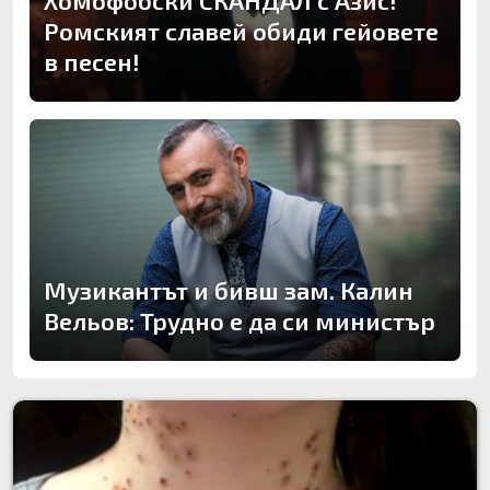
Ромският славей обиди гейовете
в песен!
Музикантът и бивш зам. Калин
Вельов: Трудно е да си министър