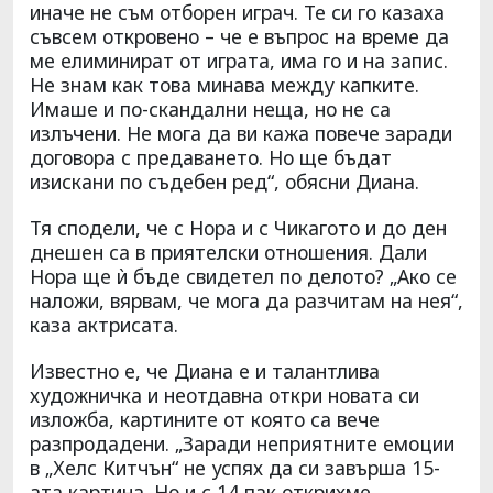
иначе не съм отборен играч. Те си го казаха
съвсем откровено – че е въпрос на време да
ме елиминират от играта, има го и на запис.
Не знам как това минава между капките.
Имаше и по-скандални неща, но не са
излъчени. Не мога да ви кажа повече заради
договора с предаването. Но ще бъдат
изискани по съдебен ред“, обясни Диана.
Тя сподели, че с Нора и с Чикагото и до ден
днешен са в приятелски отношения. Дали
Нора ще ѝ бъде свидетел по делото? „Ако се
наложи, вярвам, че мога да разчитам на нея“,
каза актрисата.
Известно е, че Диана е и талантлива
художничка и неотдавна откри новата си
изложба, картините от която са вече
разпродадени. „Заради неприятните емоции
в „Хелс Китчън“ не успях да си завърша 15-
ата картина. Но и с 14 пак открихме