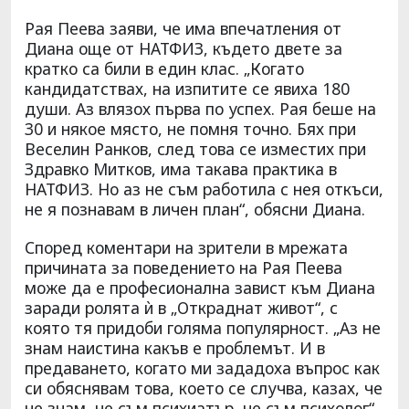
Рая Пеева заяви, че има впечатления от
Диана още от НАТФИЗ, където двете за
кратко са били в един клас. „Когато
кандидатствах, на изпитите се явиха 180
души. Аз влязох първа по успех. Рая беше на
30 и някое място, не помня точно. Бях при
Веселин Ранков, след това се изместих при
Здравко Митков, има такава практика в
НАТФИЗ. Но аз не съм работила с нея откъси,
не я познавам в личен план“, обясни Диана.
Според коментари на зрители в мрежата
причината за поведението на Рая Пеева
може да е професионална завист към Диана
заради ролята ѝ в „Откраднат живот“, с
която тя придоби голяма популярност. „Аз не
знам наистина какъв е проблемът. И в
предаването, когато ми зададоха въпрос как
си обяснявам това, което се случва, казах, че
не знам, не съм психиатър, не съм психолог“,