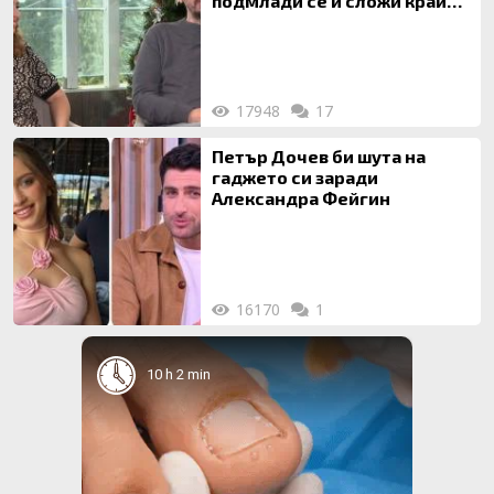
подмлади се и сложи край
на 20-годишен брак
17948
17
Петър Дочев би шута на
гаджето си заради
Александра Фейгин
16170
1
10 h 2 min