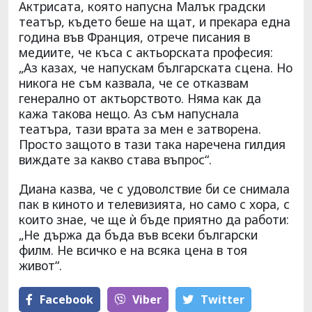
Актрисата, която напусна Малък градски
театър, където беше на щат, и прекара една
година във Франция, отрече писания в
медиите, че къса с актьорската професия:
„Аз казах, че напускам българската сцена. Но
никога не съм казвала, че се отказвам
генерално от актьорството. Няма как да
кажа такова нещо. Аз съм напуснала
театъра, тази врата за мен е затворена.
Просто защото в тази така наречена гилдия
виждате за какво става въпрос“.
Диана казва, че с удоволствие би се снимала
пак в киното и телевизията, но само с хора, с
които знае, че ще ѝ бъде приятно да работи:
„Не държа да бъда във всеки български
филм. Не всичко е на всяка цена в тоя
живот“.
Facebook
Viber
Тwitter