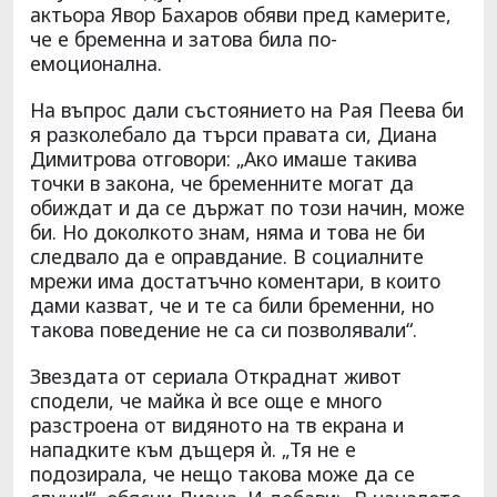
актьора Явор Бахаров обяви пред камерите,
че е бременна и затова била по-
емоционална.
На въпрос дали състоянието на Рая Пеева би
я разколебало да търси правата си, Диана
Димитрова отговори: „Ако имаше такива
точки в закона, че бременните могат да
обиждат и да се държат по този начин, може
би. Но доколкото знам, няма и това не би
следвало да е оправдание. В социалните
мрежи има достатъчно коментари, в които
дами казват, че и те са били бременни, но
такова поведение не са си позволявали“.
Звездата от сериала Откраднат живот
сподели, че майка ѝ все още е много
разстроена от видяното на тв екрана и
нападките към дъщеря ѝ. „Тя не е
подозирала, че нещо такова може да се