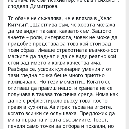
споделя Димитрова.
Тя обаче не съжалява, че е влязла в „Хелс
Китчън“. „Щастлива съм, че хората можаха
да ме видят такава, каквато съм. Защото
знаете – роли, интервюта, човек не може да
придобие представа за това кой стои зад
този образ. Имаше страхотната възможност
маските да паднат и да се види реално кой
стои зад името и какви качества има.
Разбира се, усвоих кулинарни умения и от
тази гледна точка беше много приятно
изживяване. Но тези моменти... Когато се
опитваш да правиш нещо, и храната не се
получава в такава токсична среда. Няма как
да не е рефлектирало върху това, което
правя в кухнята. Аз играх първа на игрите,
когато всички се ослушваха. Предложих да
мина първа на играта със змиите. Тоест,
печеля само точки за отбора и похвали, но