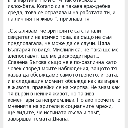
изложбата. Когато си в такава враждебна
среда, това се отразява и на работата ти, и
на личния ти живот“, признава тя.
„Съжалявам, че зрителите са станали
свидетели на всичко това, аз също не съм
предполагала, че може да се случи. Цяла
България го видя. Мислили са, че така ще ме
злепоставят, ще ме дискредитират...
Славена Вътова също не е по-различна като
човек според моите наблюдения, защото тя
казва да обсъждаме само готвенето, играта,
и в следващия момент обсъжда как аз вървя
в живота, правейки се на жертва. Не знам как
тя върви в нейния живот, но такива
коментари са неприемливи. Но ако прочетете
мненията на зрители в социалните мрежи,
ще видите, че истината лъсва и там“,
завършва темата Диана.