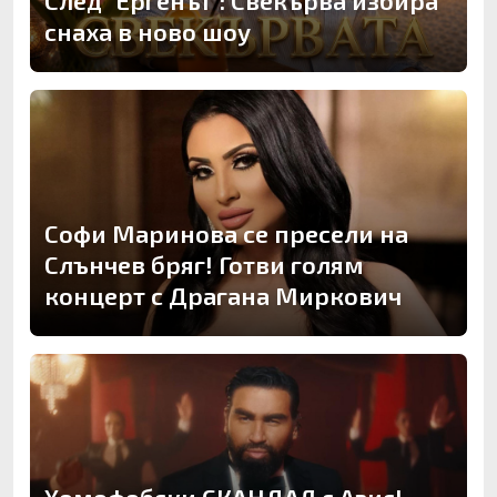
След "Ергенът": Свекърва избира
снаха в ново шоу
Софи Маринова се пресели на
Слънчев бряг! Готви голям
концерт с Драгана Миркович
Хомофобски СКАНДАЛ с Азис!