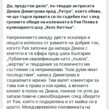
Да, предстои дело“, по-твърди актрисата
Диана Димитрова пред „Ретро“, която обяви,
че ще търси правата си по съдебен път след
грозните обиди на колежката ѝ Рая Пеева в
кулинарното шоу „Хелс Китчън“.
Напрежението между двете ескалира и
нещата излязоха от рамките на добрия тон,
когато Рая започна да напада Диана с
епитети в тв ефира пред цяла България.
„Публични квалификации като „лъжла“,
„жертва“ и твърдения за психичното ми
състояние са неприемливи. Тези думи имат
последствия“, написа Димитрова в
социалните мрежи. Там валят коментари за
това коя е права и коя крива, а везните
клонят в полза на Диана, понеже тя успя да
запази повече самообладание след обидите
от Рая, която е подкрепяна и от майка си в
шоуто. Междувременно половинката на