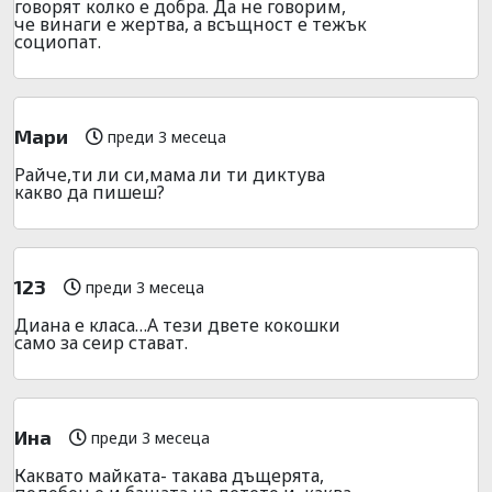
говорят колко е добра. Да не говорим,
че винаги е жертва, а всъщност е тежък
социопат.
Мари
преди 3 месеца
Райче,ти ли си,мама ли ти диктува
какво да пишеш?
123
преди 3 месеца
Диана е класа…А тези двете кокошки
само за сеир стават.
Ина
преди 3 месеца
Каквато майката- такава дъщерята,