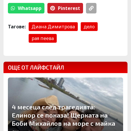
Whatsapp
Pinterest
Тагове:
Диана Димитрова
дело
рая пеева
ОЩЕ ОТ ЛАЙФСТАЙЛ
4 месеца след трагедията:
Елинор се показа! Щерката на
Боби Михайлов на море с майка