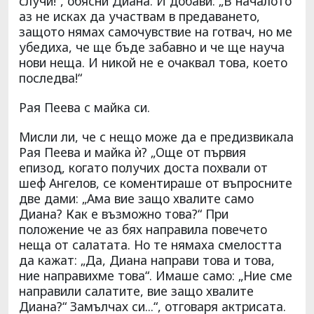
случи!“, обясни Диана. И добави: „В началото
аз не исках да участвам в предаването,
защото нямах самочувствие на готвач, но ме
убедиха, че ще бъде забавно и че ще науча
нови неща. И никой не е очаквал това, което
последва!“
Рая Пеева с майка си.
Мисли ли, че с нещо може да е предизвикала
Рая Пеева и майка ѝ? „Още от първия
епизод, когато получих доста похвали от
шеф Ангелов, се коментираше от въпросните
две дами: „Ама вие защо хвалите само
Диана? Как е възможно това?“ При
положение че аз бях направила повечето
неща от салатата. Но те нямаха смелостта
да кажат: „Да, Диана направи това и това,
ние направихме това“. Имаше само: „Ние сме
направили салатите, вие защо хвалите
Диана?“ Замълчах си...“, отговаря актрисата.