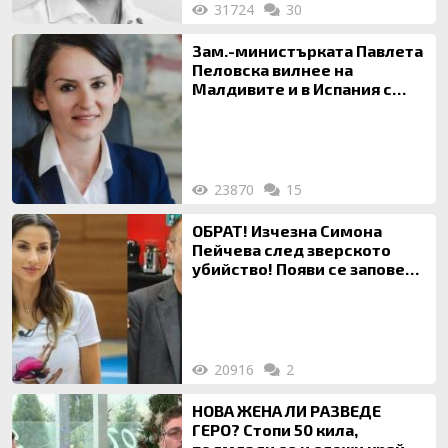
31724
30
Зам.-министърката Павлета
Пеловска вилнее на
Малдивите и в Испания с
богата любовница – брокер
на недвижими имоти
23870
15
ОБРАТ! Изчезна Симона
Пейчева след зверското
убийство! Появи се заповед
за локализирането й
20916
2
НОВА ЖЕНА ЛИ РАЗВЕДЕ
ГЕРО? Стопи 50 кила,