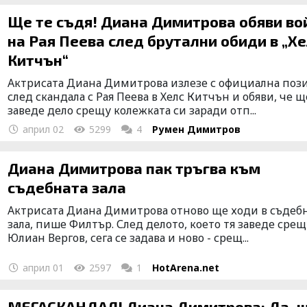
Ще те съдя! Диана Димитрова обяви во
на Рая Пеева след брутални обиди в „Х
Китчън“
Актрисата Диана Димитрова излезе с официална поз
след скандала с Рая Пеева в Хелс Китчън и обяви, че щ
заведе дело срещу колежката си заради отп...
април 02
5299
4
Румен Димитров
Диана Димитрова пак тръгва към
съдебната зала
Актрисата Диана Димитрова отново ще ходи в съдеб
зала, пише Филтър. След делото, което тя заведе срещ
Юлиан Вергов, сега се задава и ново - срещ...
април 01
2597
1
HotArena.net
МЕГАСКАНДАЛ! Диана Димитрова: Да, 