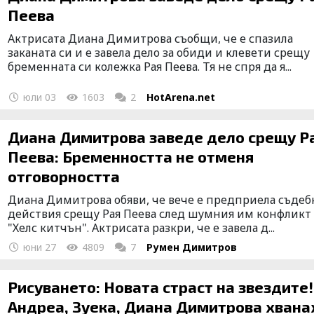
Пеева
Актрисата Диана Димитрова съобщи, че е спазила
заканата си и е завела дело за обиди и клевети срещу
бременната си колежка Рая Пеева. Тя не спря да я...
юли 03
1603
2
HotArena.net
Диана Димитрова заведе дело срещу Р
Пеева: Бременността не отменя
отговорността
Диана Димитрова обяви, че вече е предприела съде
действия срещу Рая Пеева след шумния им конфликт
"Хелс китчън". Актрисата разкри, че е завела д...
юни 27
4809
7
Румен Димитров
Рисуването: Новата страст на звездите!
Андреа, Зуека, Диана Димитрова хвана