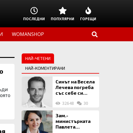
ПОСЛЕДНИ
ПОПУЛЯРНИ
ГОРЕЩИ
И
WOMANSHOP
НАЙ-ЧЕТЕНИ
НАЙ-КОМЕНТИРАНИ
о
Синът на Весела
Лечева погреба
съди
със себе си
която
биткойни за 2
32648
30
млн. евро
Зам.-
министърката
Павлета
ая
Пеловска