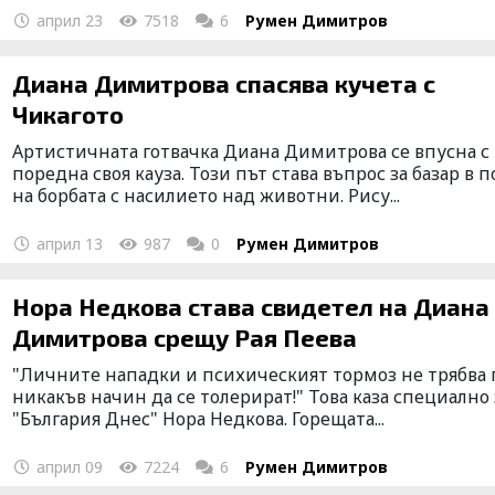
април 23
7518
6
Румен Димитров
Диана Димитрова спасява кучета с
Чикагото
Артистичната готвачка Диана Димитрова се впусна с
поредна своя кауза. Този път става въпрос за базар в п
на борбата с насилието над животни. Рису...
април 13
987
0
Румен Димитров
Нора Недкова става свидетел на Диана
Димитрова срещу Рая Пеева
"Личните нападки и психическият тормоз не трябва 
никакъв начин да се толерират!" Това каза специално 
"България Днес" Нора Недкова. Горещата...
април 09
7224
6
Румен Димитров