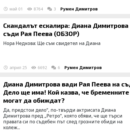
май 01
8764
3
Румен Димитров
Скандалът ескалира: Диана Димитрова
съди Рая Пеева (ОБЗОР)
Нора Недкова: Ще съм свидетел на Диана
април 25
6692
6
Румен Димитров
Диана Димитрова вади Рая Пеева на съ
Дело ще има! Кой казва, че бременните
могат да обиждат?
Да, предстои дело“, по-твърди актрисата Диана
Димитрова пред „Ретро“, която обяви, че ще търси
правата си по съдебен път след грозните обиди на
колеж...