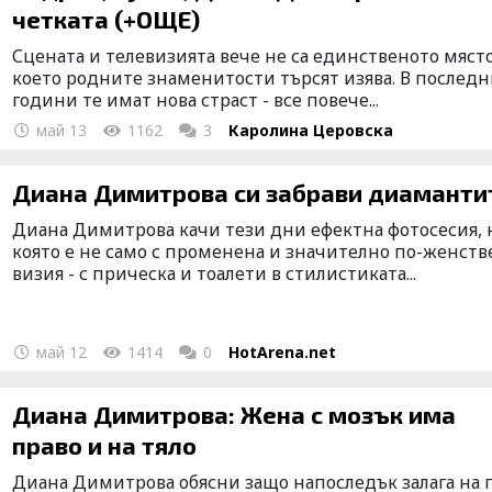
четката (+ОЩЕ)
Сцената и телевизията вече не са единственото място
което родните знаменитости търсят изява. В послед
години те имат нова страст - все повече...
май 13
1162
3
Каролина Церовска
Диана Димитрова си забрави диаманти
Диана Димитрова качи тези дни ефектна фотосесия, 
която е не само с променена и значително по-женств
визия - с прическа и тоалети в стилистиката...
май 12
1414
0
HotArena.net
Диана Димитрова: Жена с мозък има
право и на тяло
Диана Димитрова обясни защо напоследък залага на 