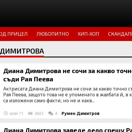
ОД ПРИЦЕЛ
ЛЮБОПИТНО
ХИП-ХОП
СКАНДАЛ
А ДИМИТРОВА
Диана Димитрова не сочи за какво точн
съди Рая Пеева
Актрисата Диана Димитрова не сочи за какво точно 
Рая Пеева, защото това не е упоменато в жалбата й, в 
са изложени само факти, но не и какв...
юли 11
3661
4
Румен Димитров
Диана Димитрова заведе дело срещу Р