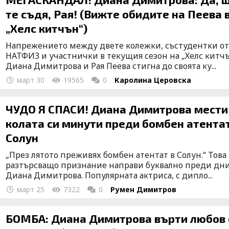
те съдя, Рая! (Вижте обидите на Пеева 
„Хелс китчън“)
Напрежението между двете колежки, състудентки о
НАТФИЗ и участнички в текущия сезон на „Хелс китч
Диана Димитрова и Рая Пеева стигна до своята ку...
март 30
19565
0
Каролина Церовска
ЧУДО Я СПАСИ! Диана Димитрова мести
колата си минути преди бомбен атентат
Солун
„През лятото преживях бомбен атентат в Солун.“ Това
разтърсващо признание направи буквално преди дн
Диана Димитрова. Популярната актриса, с дипло...
март 25
7322
0
Румен Димитров
БОМБА: Диана Димитрова върти любов 