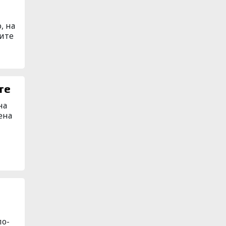
, на
ните
те
на
ена
по-