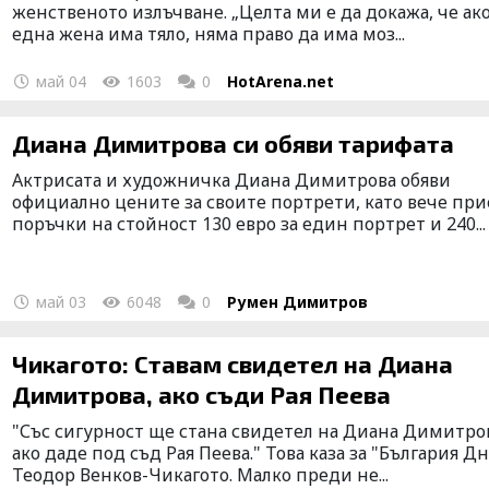
женственото излъчване. „Целта ми е да докажа, че ак
една жена има тяло, няма право да има моз...
май 04
1603
0
HotArena.net
Диана Димитрова си обяви тарифата
Актрисата и художничка Диана Димитрова обяви
официално цените за своите портрети, като вече пр
поръчки на стойност 130 евро за един портрет и 240...
май 03
6048
0
Румен Димитров
Чикагото: Ставам свидетел на Диана
Димитрова, ако съди Рая Пеева
"Със сигурност ще стана свидетел на Диана Димитро
ако даде под съд Рая Пеева." Това каза за "България Д
Теодор Венков-Чикагото. Малко преди не...