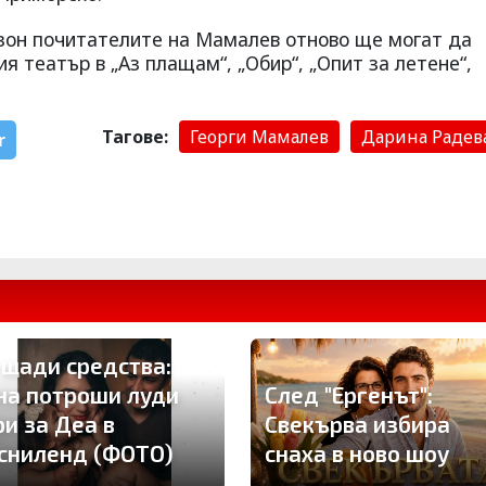
зон почитателите на Мамалев отново ще могат да
я театър в „Аз плащам“, „Обир“, „Опит за летене“,
Тагове:
Георги Мамалев
Дарина Радев
r
 щади средства:
на потроши луди
След "Ергенът":
ри за Деа в
Свекърва избира
сниленд (ФОТО)
снаха в ново шоу