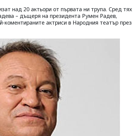
изат над 20 актьори от първата ни трупа. Сред тях
адева – дъщеря на президента Румен Радев,
ай-коментираните актриси в Народния театър през