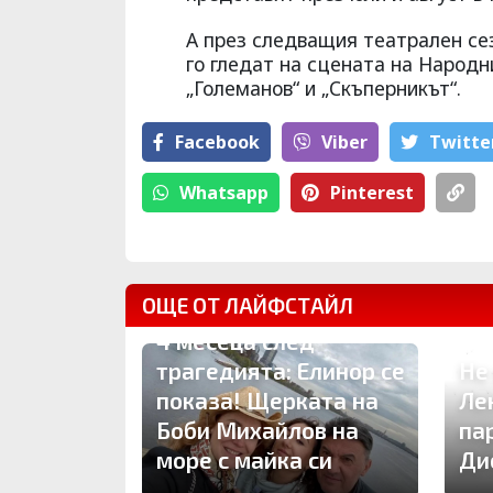
А през следващия театрален се
го гледат на сцената на Народни
„Големанов“ и „Скъперникът“.
Facebook
Viber
Тwitte
Whatsapp
Pinterest
ОЩЕ ОТ ЛАЙФСТАЙЛ
4 месеца след
трагедията: Елинор се
Не
показа! Щерката на
Ле
Боби Михайлов на
па
море с майка си
Ди