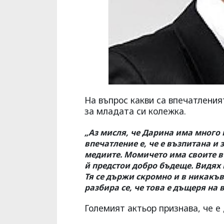
На въпрос какви са впечатления
за младата си колежка.
„Аз мисля, че Дарина има много 
впечатление е, че е възпитана и 
медиите. Момичето има своите въ
й предстои добро бъдеще. Видях 
Тя се държи скромно и в никакъв 
разбира се, че това е дъщеря на
Големият актьор признава, че е