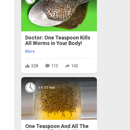
Doctor: One Teaspoon Kills
All Worms in Your Body!
More
328
113
142
6 h 51 min
One Teaspoon And All The