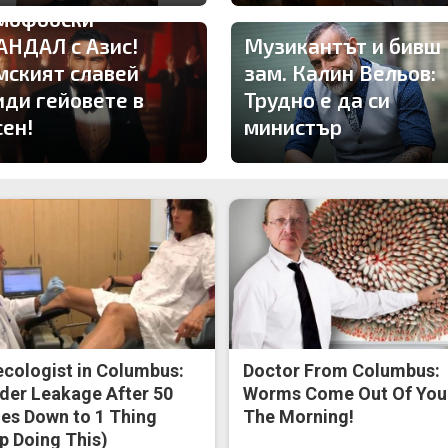
мофобски
АНДАЛ с Азис!
Музикантът и бивш
мският славей
зам. Калин Вельов:
иди гейовете в
Трудно е да си
сен!
министър
cologist in Columbus:
Doctor From Columbus:
der Leakage After 50
Worms Come Out Of You 
s Down to 1 Thing
The Morning!
p Doing This)