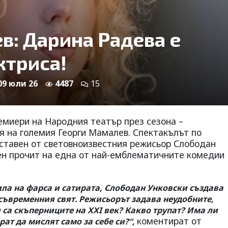
в: Дарина Радева е
ктриса!
 09 юли 26
4487
15
емиери на Народния театър през сезона –
ля на големия Георги Мамалев. Спектакълът по
оставен от световноизвестния режисьор Слободан
ен прочит на една от най-емблематичните комедии
ла на фарса и сатирата, Слободан Унковски създава
съвременния свят. Режисьорът задава неудобните,
 са скъперниците на XXI век? Какво трупат? Има ли
коментират от
рат да мислят само за себе си?“,