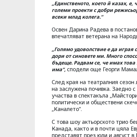
„Единственото, което й казах, е, 
големи проекти с добри режисьор
всеки млад колега.“
Освен Дарина Радева в постано
впечатляват ветерана на Народ
„Голямо удоволствие е да играя с
дори от синовете ми. Много спос
бъдеще. Радвам се, че имах това щ
сподели още Георги Мама
има“,
След края на театралния сезон
на заслужена почивка. Заедно 
участва в спектакъла „Майстори
политически и обществени скечо
„Каналето“.
С това шоу актьорското трио бе
Канада, както и в почти цяла Е
представят през юли и август в