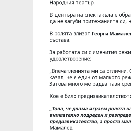
Народния театър.
В центъра на спектакъла е обра
да не загуби притежанията си, 
В ролята влизат
Георги Мамалев
състава.
За работата си с именития режи
удовлетворение:
„Впечатленията ми са отлични. 
казал, че е един от малкото реж
Затова много ме радва тази сре
Кое е било предизвикателството
„Това, че двама играем ролята на
внимателно подреден и разпредел
предизвикателство, а просто мал
Мамалев.