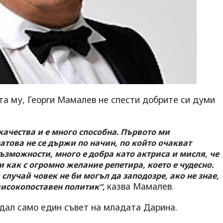
та му, Георги Мамалев не спести добрите си думи
качества и е много способна. Първото ми
затова не се държи по начин, по който очакват
зможности, много е добра като актриса и мисля, че
и как с огромно желание репетира, което е чудесно.
случай човек не би могъл да заподозре, ако не знае,
казва Мамалев.
 високопоставен политик“,
 дал само един съвет на младата Дарина.