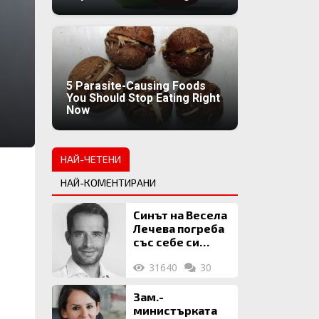
5 Parasite-Causing Foods
You Should Stop Eating Right
Now
НАЙ-ЧЕТЕНИ
НАЙ-КОМЕНТИРАНИ
Синът на Весела
Лечева погреба
със себе си
биткойни за 2
31640
30
млн. евро
Зам.-
министърката