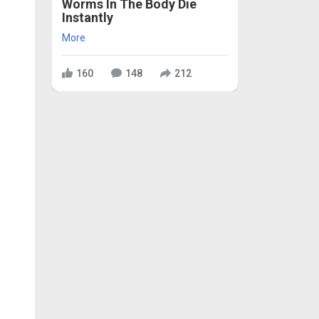
Worms In The Body Die
Instantly
More
160
148
212