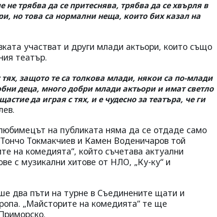
че не трябва да се притеснява, трябва да се хвърля в
и, но това са нормални неща, които бих казал на
вката участват и други млади актьори, които също
ния театър.
 тях, защото те са толкова млади, някои са по-млади
обни деца, много добри млади актьори и имат светло
астие да играя с тях, и е чудесно за театъра, че ги
лев.
 любимецът на публиката няма да се отдаде само
с Тончо Токмакчиев и Камен Воденичаров той
те на комедията“, който съчетава актуални
ве с музикални хитове от НЛО, „Ку-ку“ и
ше два пъти на турне в Съединените щати и
вропа. „Майсторите на комедията“ те ще
 Приморско.