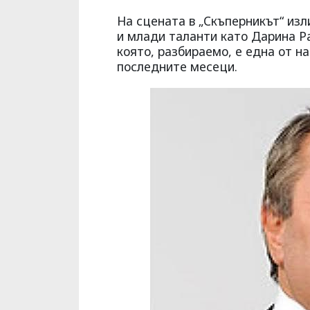
На сцената в „Скъперникът“ изл
и млади таланти като Дарина Р
която, разбираемо, е една от н
последните месеци.