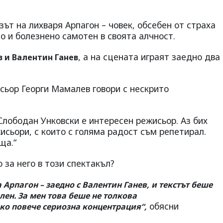
зът на лихваря Арпагон – човек, обсебен от страха
но и болезнено самотен в своята алчност.
, а на сцената играят заедно два
 и Валентин Ганев
сьор Георги Мамалев говори с нескрито
Слободан Унковски е интересен режисьор. Аз бих
исьори, с които с голяма радост съм репетирал.
ща.“
 за него в този спектакъл?
 Арпагон – заедно с Валентин Ганев, и текстът беше
ен. За мен това беше не толкова
обясни
ко повече сериозна концентрация“,