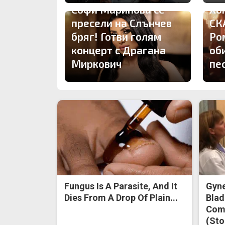
Софи Маринова се
Хо
пресели на Слънчев
СК
бряг! Готви голям
Ро
концерт с Драгана
об
Миркович
пе
Fungus Is A Parasite, And It
Gyne
Dies From A Drop Of Plain...
Blad
Come
(Sto