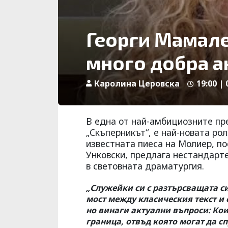
Георги Мамале
много добра а
Каролина Церовска
19:00 |
В една от най-амбициозните пр
„Скъперникът“, е най-новата ро
известната пиеса на Молиер, п
Унковски, предлага нестандарт
в световната драматургия.
„Служейки си с разтърсващата си
мост между класическия текст и 
но винаги актуални въпроси: Кои
граница, отвъд която могат да сп