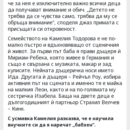
че за нея е изключително важно всички деца
да получават внимание и обич. „Детето не
трябва да се чувства само, трябва да му се
обръща внимание“, споделя джаз примата с
присъщата си откровеност.
Семейството на Камелия Тодорова е не по-
малко пъстро и вдъхновяващо от сценичния
ѝ живот. За първи път баба я прави дъщеря ѝ
Мириам-Ребека, която живее в Германия и
също е свързана с музиката, макар и зад
кулисите. Нейната дъщеричка носи името
Ида. Другата ѝ дъщеря – Рейчъл Роу, избира
активния път на сцената и именно тя е майка
на малкия Леон, както и на по-голямата му
сестричка Изабела. Баща на двете деца е
дългогодишният ѝ партньор Страхил Велчев
– Кинк.
С усмивка Камелия разказва, че е научила
внучките си да я наричат „бабхен“.