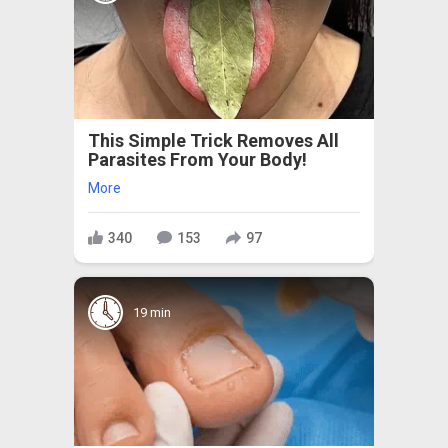
This Simple Trick Removes All
Parasites From Your Body!
More
340
153
97
19 min