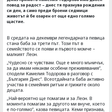
повод за радост – днес тя празнува рождения
си ден, а само преди броени седмици
животът ѝ бе озарен от още едно голямо
щастие.
В средата на декември легендарната певица
стана баба за трети път. Този път в
семейството се появи и първото момче –
малкият Леон.
„Чудесно се чувствам. Още е много мъничък,
за да имам някакви особени преживявания“,
сподели Камелия Тодорова в разговор с
„България Днес“. Всеотдайната баба активно
участва в семейния ритъм и грижите около
децата.
„Най-вероятно ще помагам и за Леон. В
момента помагам за другото ми внуче, което
е по-голямо“, казва певицата. Кеми признава,