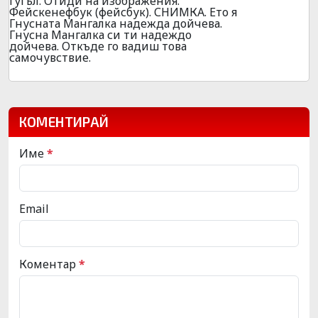
гугъл. Отиди на изображения.
Фейскенефбук (фейсбук). СНИМКА. Ето я
Гнусната Мангалка надежда дойчева.
Гнусна Мангалка си ти надеждо
дойчева. Откъде го вадиш това
самочувствие.
КОМЕНТИРАЙ
Име
*
Email
Коментар
*