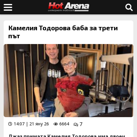
Камелия Тодорова баба за трети
път
14:07 | 21 яну 26
6664
7
Джаз примата Камелия Тодорова има двоен