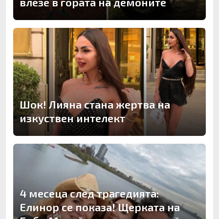
влезе в гората на демоните
Шок! Лияна стана жертва на
изкуствен интелект
4 месеца след трагедията:
Елинор се показа! Щерката на