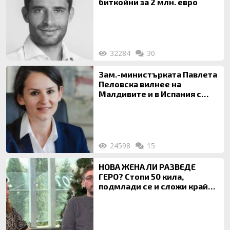
биткойни за 2 млн. евро
32284
30
Зам.-министърката Павлета
Пеловска вилнее на
Малдивите и в Испания с
богата любовница – брокер
на недвижими имоти
24598
15
НОВА ЖЕНА ЛИ РАЗВЕДЕ
ГЕРО? Стопи 50 кила,
подмлади се и сложи край
на 20-годишен брак