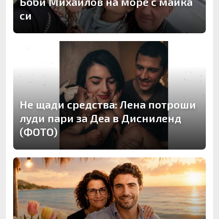
Боби Михайлов на море с майка
си
Не щади средства: Лена потроши
луди пари за Деа в Дисниленд
(ФОТО)