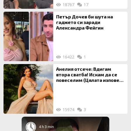
18767
17
Петър Дочев би шута на
гаджето си заради
Александра Фейгин
16422
1
Анелия отсече: Вдигам
втора сватба! Искам да се
повеселим (Цялата изповед
ТУК)
15974
3
4 h 3 min