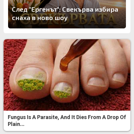
След "Ергенът": Свекърва избира
снаха в ново шоу
Fungus Is A Parasite, And It Dies From A Drop Of
Plain...