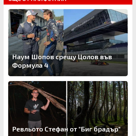
Наум Шопов срещу Цолов във
Формула 4
Ревльото Стефан от "Биг брадър"