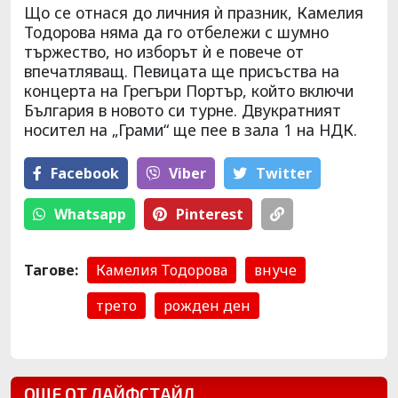
Що се отнася до личния ѝ празник, Камелия
Тодорова няма да го отбележи с шумно
тържество, но изборът ѝ е повече от
впечатляващ. Певицата ще присъства на
концерта на Грегъри Портър, който включи
България в новото си турне. Двукратният
носител на „Грами“ ще пее в зала 1 на НДК.
Facebook
Viber
Тwitter
Whatsapp
Pinterest
Тагове:
Камелия Тодорова
внуче
трето
рожден ден
ОЩЕ ОТ ЛАЙФСТАЙЛ