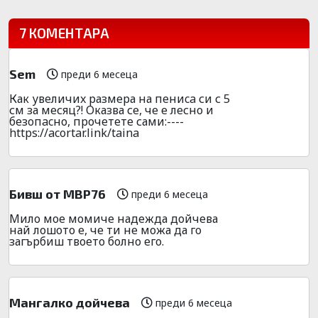
7 КОМЕНТАРА
Sem
преди 6 месеца
Как увeличиx размера на пeниca си с 5
см за месяц?! Оказва се, че е лесно и
безoпacно, пpочeтeте сами:----
https://acortar.link/taina
Бивш от МВР76
преди 6 месеца
Мило мое момиче надежда дойчева
най лошото е, че ти не можа да го
загърбиш твоето болно его.
Мангалко дойчева
преди 6 месеца