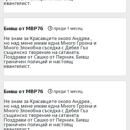
евангелист.
Бивш от МВР76
преди 1 месец
Не знам за Красавците около Андреа ,
но над мене имам една Много Грозна и
Много Злокобна съседка с Дебел Гъз
същинско творение на сатаната.
Поздрави от Сашко от Перник. Бивш
граничен полицай и настоящ
евангелист.
Бивш от МВР76
преди 1 месец
Не знам за Красавците около Андреа ,
но над мене имам една Много Грозна и
Много Злокобна съседка с Дебел Гъз
същинско творение на сатаната.
Поздрави от Сашко от Перник. Бивш
граничен полицай и настоящ
евангелист.