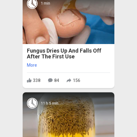
1 min
Fungus Dries Up And Falls Off
After The First Use
More
338
84
156
11 h 5 min