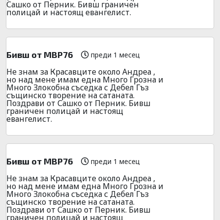
Сашко от Перник. Бивш граничен
полицай и настоящ евангелист.
Бивш от МВР76
преди 1 месец
Не знам за Красавците около Андреа ,
но над мене имам една Много Грозна и
Много Злокобна съседка с Дебел Гъз
същинско творение на сатаната.
Поздрави от Сашко от Перник. Бивш
граничен полицай и настоящ
евангелист.
Бивш от МВР76
преди 1 месец
Не знам за Красавците около Андреа ,
но над мене имам една Много Грозна и
Много Злокобна съседка с Дебел Гъз
същинско творение на сатаната.
Поздрави от Сашко от Перник. Бивш
граничен полицай и настоящ