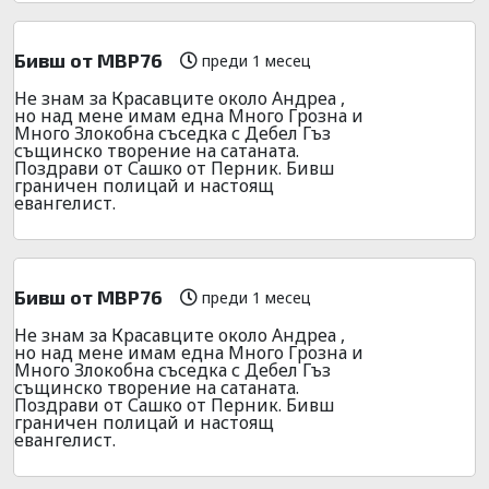
Бивш от МВР76
преди 1 месец
Не знам за Красавците около Андреа ,
но над мене имам една Много Грозна и
Много Злокобна съседка с Дебел Гъз
същинско творение на сатаната.
Поздрави от Сашко от Перник. Бивш
граничен полицай и настоящ
евангелист.
Бивш от МВР76
преди 1 месец
Не знам за Красавците около Андреа ,
но над мене имам една Много Грозна и
Много Злокобна съседка с Дебел Гъз
същинско творение на сатаната.
Поздрави от Сашко от Перник. Бивш
граничен полицай и настоящ
евангелист.