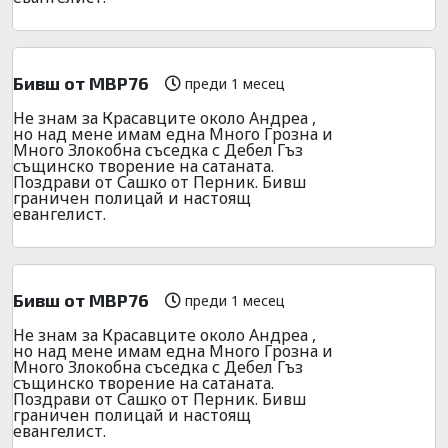
Бивш от МВР76
преди 1 месец
Не знам за Красавците около Андреа ,
но над мене имам една Много Грозна и
Много Злокобна съседка с Дебел Гъз
същинско творение на сатаната.
Поздрави от Сашко от Перник. Бивш
граничен полицай и настоящ
евангелист.
Бивш от МВР76
преди 1 месец
Не знам за Красавците около Андреа ,
но над мене имам една Много Грозна и
Много Злокобна съседка с Дебел Гъз
същинско творение на сатаната.
Поздрави от Сашко от Перник. Бивш
граничен полицай и настоящ
евангелист.