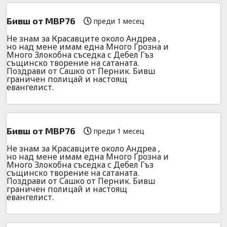
Бивш от МВР76
преди 1 месец
Не знам за Красавците около Андреа ,
но над мене имам една Много Грозна и
Много Злокобна съседка с Дебел Гъз
същинско творение на сатаната.
Поздрави от Сашко от Перник. Бивш
граничен полицай и настоящ
евангелист.
Бивш от МВР76
преди 1 месец
Не знам за Красавците около Андреа ,
но над мене имам една Много Грозна и
Много Злокобна съседка с Дебел Гъз
същинско творение на сатаната.
Поздрави от Сашко от Перник. Бивш
граничен полицай и настоящ
евангелист.