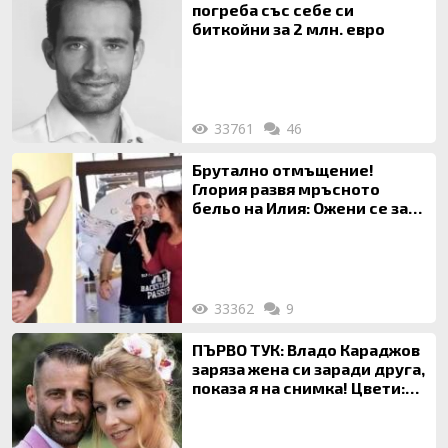
погреба със себе си
биткойни за 2 млн. евро
33761
46
Брутално отмъщение!
Глория развя мръсното
бельо на Илия: Ожени се за
120 кг жена, заряза Симона,
за да гледа чуждо дете!
33362
9
ПЪРВО ТУК: Владо Караджов
заряза жена си заради друга,
показа я на снимка! Цвети:
Ти си фалшив герой!