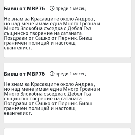
Бивш от МВР76
преди 1 месец
Не знам за Красавците около Андреа ,
но над мене имам една Много Грозна и
Много Злокобна съседка с Дебел Гъз
същинско творение на сатаната.
Поздрави от Сашко от Перник. Бивш
граничен полицай и настоящ
евангелист.
Бивш от МВР76
преди 1 месец
Не знам за Красавците около Андреа ,
но над мене имам една Много Грозна и
Много Злокобна съседка с Дебел Гъз
същинско творение на сатаната.
Поздрави от Сашко от Перник. Бивш
граничен полицай и настоящ
евангелист.