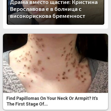
Драма вместо щастие: Кристина
Верославова е в болница с
високорискова бременност
Find Papillomas On Your Neck Or Armpit? It's
The First Stage Of...