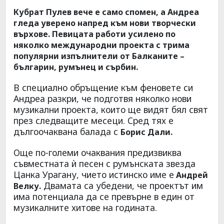
Кубрат Пулев вече е само спомен, а Андреа
гледа уверено напред към нови творчески
върхове. Певицата работи усилено по
няколко международни проекта с трима
популярни изпълнители от Балканите –
българин, румънец и сърбин.
В специално обръщение към феновете си
Андреа разкри, че подготвя няколко нови
музикални проекта, които ще видят бял свят
през следващите месеци. Сред тях е
дългоочаквана балада с
Борис Дали.
Още по-големи очаквания предизвиква
съвместната ѝ песен с румънската звезда
Цанка Урагану, чието истинско име е
Андрей
Двамата са убедени, че проектът им
Велку.
има потенциала да се превърне в един от
музикалните хитове на годината.