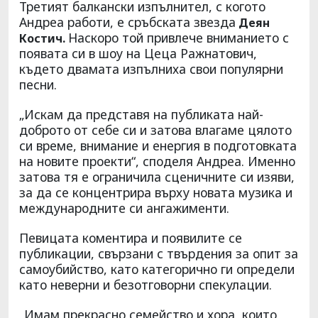
Третият балкански изпълнител, с когото
Андреа работи, е сръбската звезда
Деян
Наскоро той привлече вниманието с
Костич.
появата си в шоу на Цеца Ражнатович,
където двамата изпълниха свои популярни
песни.
„Искам да представя на публиката най-
доброто от себе си и затова влагаме цялото
си време, внимание и енергия в подготовката
на новите проекти“, споделя Андреа. Именно
затова тя е ограничила сценичните си изяви,
за да се концентрира върху новата музика и
международните си ангажименти.
Певицата коментира и появилите се
публикации, свързани с твърдения за опит за
самоубийство, като категорично ги определи
като неверни и безотговорни спекулации.
„Имам прекрасно семейство и хора, които