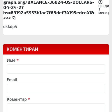
graph.org/BALANCE-36824-US-DOLLARS-
преди
04-24-2?
1
hs=89192a5953b1ac7f63def74195edcc41&
месец
<<< 📁
dkkdp5
КОМЕНТИРАЙ
Име
*
Email
Коментар
*