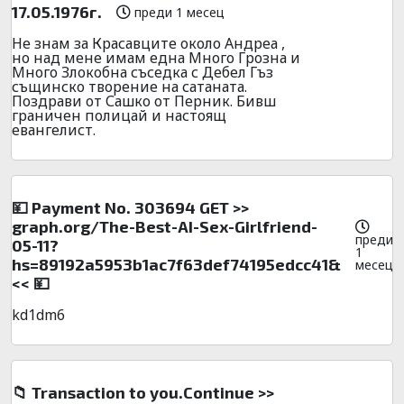
17.05.1976г.
преди 1 месец
Не знам за Красавците около Андреа ,
но над мене имам една Много Грозна и
Много Злокобна съседка с Дебел Гъз
същинско творение на сатаната.
Поздрави от Сашко от Перник. Бивш
граничен полицай и настоящ
евангелист.
💴 Payment No. 303694 GET >>
graph.org/The-Best-AI-Sex-Girlfriend-
преди
05-11?
1
hs=89192a5953b1ac7f63def74195edcc41&
месец
<< 💴
kd1dm6
📁 Transaction to you.Continue >>