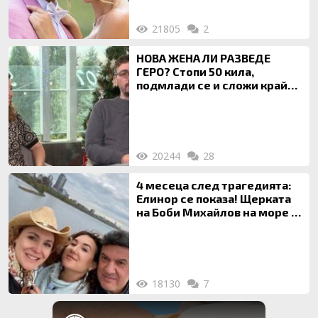
21805
2
НОВА ЖЕНА ЛИ РАЗВЕДЕ
ГЕРО? Стопи 50 кила,
подмлади се и сложи край
на 20-годишен брак
20244
28
4 месеца след трагедията:
Елинор се показа! Щерката
на Боби Михайлов на море с
майка си
18130
7