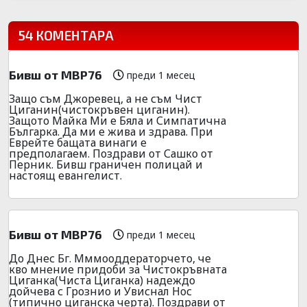
54 КОМЕНТАРА
Бивш от МВР76
преди 1 месец
Защо съм Джоревец, а не съм Чист
Циганин(чистокръвен циганин).
Защото Майка Ми е Бяла и Симпатична
Българка. Да ми е жива и здрава. При
Еврейте бащата винаги е
предполагаем. Поздрави от Сашко от
Перник. Бивш граничен полицай и
настоящ евангелист.
Бивш от МВР76
преди 1 месец
До Днес Бг. Мммооддераторчето, че
кво мнение придоби за Чистокръвната
Циганка(Чиста Циганка) надеждо
дойчева с Грознио и Увиснал Нос
(типично циганска черта). Поздрави от