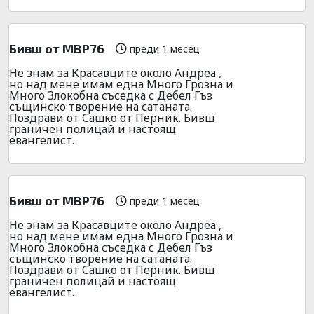
Бивш от МВР76
преди 1 месец
Не знам за Красавците около Андреа ,
но над мене имам една Много Грозна и
Много Злокобна съседка с Дебел Гъз
същинско творение на сатаната.
Поздрави от Сашко от Перник. Бивш
граничен полицай и настоящ
евангелист.
Бивш от МВР76
преди 1 месец
Не знам за Красавците около Андреа ,
но над мене имам една Много Грозна и
Много Злокобна съседка с Дебел Гъз
същинско творение на сатаната.
Поздрави от Сашко от Перник. Бивш
граничен полицай и настоящ
евангелист.