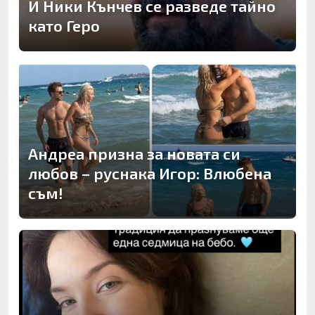
И Ники Кънчев се разведе тайно
като Геро
Андреа призна за новата си
любов – руснака Игор: Влюбена
съм!