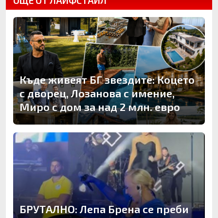
ОЩЕ ОТ ЛАЙФСТАЙЛ
Къде живеят БГ звездите: Коцето
с дворец, Лозанова с имение,
Миро с дом за над 2 млн. евро
БРУТАЛНО: Лепа Брена се преби