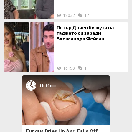
18032
17
Петър Дочев би шута на
гаджето си заради
Александра Фейгин
16198
1
1 h 14 min
Fungus Dries Up And Falls Off