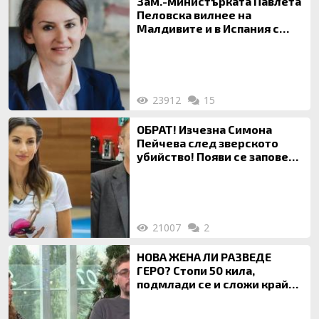
Зам.-министърката Павлета
Пеловска вилнее на
Малдивите и в Испания с
богата любовница – брокер
на недвижими имоти
23912
15
ОБРАТ! Изчезна Симона
Пейчева след зверското
убийство! Появи се заповед
за локализирането й
21007
2
НОВА ЖЕНА ЛИ РАЗВЕДЕ
ГЕРО? Стопи 50 кила,
подмлади се и сложи край
на 20-годишен брак