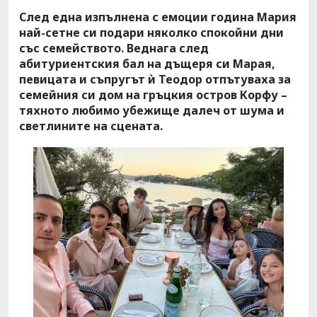
След една изпълнена с емоции година Мария
най-сетне си подари няколко спокойни дни
със семейството. Веднага след
абитуриентския бал на дъщеря си Марая,
певицата и съпругът ѝ Теодор отпътуваха за
семейния си дом на гръцкия остров Корфу –
тяхното любимо убежище далеч от шума и
светлините на сцената.