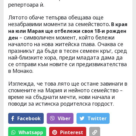
репертоара ѝ.
Лятото обаче тепърва обещава още
незабравими моменти за семейството
. В края
на юли Марая ще отбележи своя 18-и рожден
– символичен момент, който бележи
ден
началото на нова житейска глава. Очаква се
празникът да бъде в тесен семеен кръг, сред
най-близките хора, преди младата дама да
се отправи към новите си предизвикателства
в Монако.
Изглежда, че това лято ще остане завинаги в
спомените на Мария и нейното семейство –
време на сбъднати мечти, нови начала и
поводи за истинска родителска гордост.
Facebook
Viber
Тwitter
Whatsapp
Pinterest