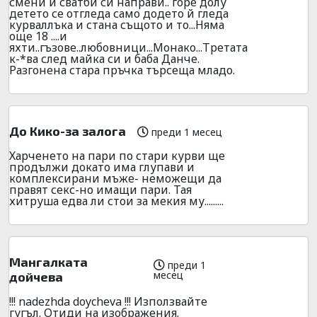
смени и сватби си направи.. горе долу
детето се отгледа само додето й гледа
курваллъка и стана същото и то...Няма
още 18 ....и
яхти..гъзове..любовници...Монако...Третата
к-*ва след майка си и баба Данче.
Разгонена стара пръчка търсеща младо.
До Кико-за залога
преди 1 месец
Харченето на пари по стари курви ще
продължи докато има глупави и
комплексирани мъже- неможещи да
правят секс-но имащи пари. Тая
хитруша едва ли стои за мекия му.........
Мангалката
преди 1
месец
дойчева
!!! nadezhda doycheva !!! Използвайте
гугъл. Отиди на изображения.