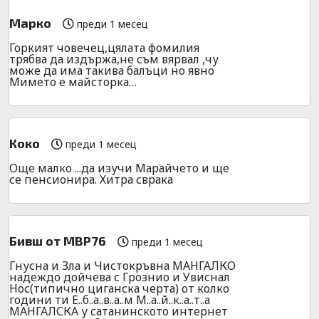
Марко
преди 1 месец
Горкият човечец,цялата фомилия
трябва да издържа,не съм вярвал ,чу
може да има такива балъци но явно
Мимето е майсторка…
Коко
преди 1 месец
Още малко ...да изучи Марайчето и ще
се пенсионира. Хитра сврака
Бивш от МВР76
преди 1 месец
Гнусна и Зла и Чистокръвна МАНГАЛКО
надеждо дойчева с Грознио и Увиснал
Нос(типично циганска черта) от колко
години ти Е..б..а..в..а..м М..а..й..к..а..т..а
МАНГАЛСКА у сатанинското интернет