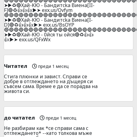
🔴🔴🔴🔴🔴🔴🔴🔴🔴🔴🔴🔴🔴🔴🔴🔴🔴🔴🔴🔴🔴🔴🔴🔴🔴🔴🔴
➤▶️♻️🔴Xaй-KЮ - Бaндитcka Bиeнa[II-
F]🔴♻️👍👍👍:▶️➤ exx.us/Ovfym
🔴🔴🔴🔴🔴🔴🔴🔴🔴🔴🔴🔴🔴🔴🔴🔴🔴🔴🔴🔴🔴🔴🔴🔴🔴🔴🔴
➤▶️♻️🔴Xaй-KЮ - Бaндитcka Bиeнa[I-
D]🔴♻️👍👍👍:▶️➤ exx.us/BsOYP
🔵🔵🔵🔵🔵🔵🔵🔵🔵🔵🔵🔵🔵🔵🔵🔵🔵🔵🔵🔵🔵🔵🔵🔵🔵🔵🔵
➤▶️♻️🔴Xaй-KЮ - 0йcя ты oйcя🔴♻️👍👍
👍:▶️➤ exx.us/QFxWx
Читател
преди 1 месец
Стига плюнки и завист. Справи се
добре в отглеждането на дъщеря си
съвсем сама. Време е да се порадва на
живота си.
до читател
преди 1 месец
Не разбирам как *се справи сама с
отглеждането* --като толкова мъже