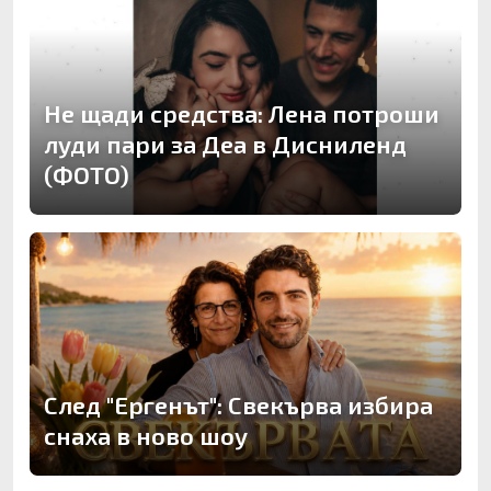
Не щади средства: Лена потроши
луди пари за Деа в Дисниленд
(ФОТО)
След "Ергенът": Свекърва избира
снаха в ново шоу