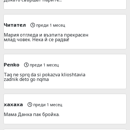
Читател
преди 1 месец
Мария отгледа и възпита прекрасен
млад човек. Нека й се радва!
Penko
преди 1 месец
Taq ne sprq da si pokazva klioshtavia
zadnik deto go nqma
хахаха
преди 1 месец
Мама Данка пак бройка.