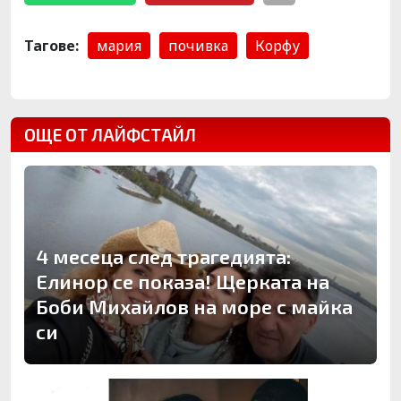
Тагове:
мария
почивка
Корфу
ОЩЕ ОТ ЛАЙФСТАЙЛ
4 месеца след трагедията:
Елинор се показа! Щерката на
Боби Михайлов на море с майка
си