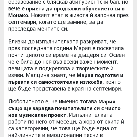
образование с бляскав абитуриентски бал, но
вече е
приета да продължи обучението си в
. Новият етап в живота ѝ започва през
Монако
септември, когато ще замине, за да
преследва мечтите си.
Близки до изпълнителката разкриват, че
през последната година Мария е посветила
почти цялото си време на дъщеря си. Освен
че е била до нея във всеки важен момент,
певицата е подкрепяла и творческите ѝ
изяви. Малцина знаят, че
Марая подготвя и
която
първата си самостоятелна изложба,
ще бъде представена в края на септември.
Любопитното е, че именно тогава
Мария
също ще зарадва почитателите си с чисто
Изпълнителката
нов музикален проект.
работи по него от месеци, а хора от екипа ѝ
са категорични, че това ще бъде една от
най-личните и емоционални песни в