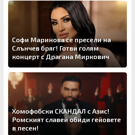
Софи Маринова се пресели на
Слънчев бряг! Готви голям
концерт с Драгана Миркович
Хомофобски СКАНДАЛ с Азис!
Ромският славей обиди гейовете
в песен!