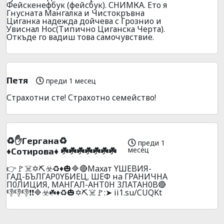
Фейскенефбук (фейсбук). СНИМКА. Ето я
Гнусната Мангалка и Чистокръвна
Циганка надежда дойчева с Грознио и
Увиснал Нос(Типично Циганска Черта).
Откъде го вадиш това самочувствие.
Петя
преди 1 месец
Страхотни сте! Страхотно семейство!
♻️✋Гepгaнa♻️
преди 1
месец
♦️Coтиpoвa♦️ ☘️☘️☘️☘️☘️☘️☘️
👉🚩☠️✡️⛏️☣️♻️♦️🎃🔷🔴Maxат YШEBИЯ-
ГAД-БЪЛГAP0YБИEЦ, ШEФ нa ГPAHИЧHA
П0ЛИЦИЯ, MAHГAЛ-AHT0H 3ЛATAH0B🔴
👎👎👎❗❗🔷☣️☘️♦️♻️🎃✡️⛏️☠️🚩:➤ ii1.su/CUQKt