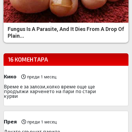
Fungus Is A Parasite, And It Dies From A Drop Of
Plain...
16 КОМЕНТАРА
Кико
преди 1 месец
Време е за залози,колко време още ще
продължи харченето на пари по стари
курви
Прея
преди 1 месец
Докато свършат парите...