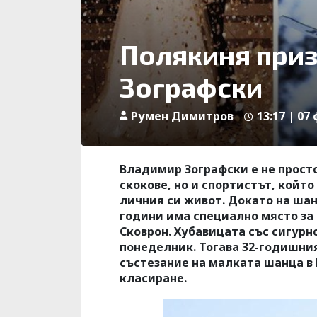
Полякиня приз
Зографски
Румен Димитров
13:17 | 07
Владимир Зографски е не просто
скокове, но и спортистът, който
личния си живот. Докато на шан
години има специално място за 
Сковрон. Хубавицата със сигурн
понеделник. Тогава 32-годишни
състезание на малката шанца в 
класиране.