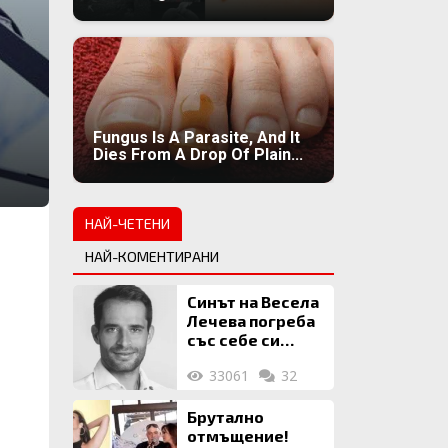
Fungus Is A Parasite, And It
Dies From A Drop Of Plain...
НАЙ-ЧЕТЕНИ
НАЙ-КОМЕНТИРАНИ
Синът на Весела
Лечева погреба
със себе си
биткойни за 2
33061
32
млн. евро
Брутално
отмъщение!