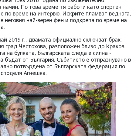
шка през 2016 година по изключително
 начин. По това време тя работи като спортен
 е по време на интервю. Искрите пламват веднага,
 в неговия най-верен фен и подкрепа по време на
а.
ай 2019 г., двамата официално сключват брак.
я град Честохова, разположен близо до Краков.
а на булката, българската следа е силна -
а бъдат от България. Събитието е отпразнувано в
циално потвърдена от Българската федерация по
, споделя Агнешка.