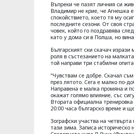
Въпреки че пазят личния си жив
Владимир не крие, че Агнешка е
спокойствието, което тя му оси
последните сезони. От своя стра
човек, който го поздравява след
като у дома си в Полша, но вина
Българският ски скачач изрази 
роля в състезанието на малкат
той направи три стабилни опита
"Чувствам се добре. Скачал съм
през лятото. Сега е малко по-до
Направена е малка промяна и по
окажат голямо влияние, със сиг
Втората официална тренировка е
20:00 часа българско време и щ
Зографски участва на четвърта 
тази зима. Записа историческо 