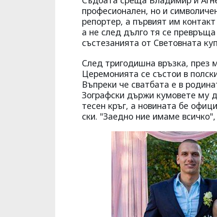
Съдбата среща Владимир и Агне
професионален, но и символичен
репортер, а първият им контакт
а не след дълго тя се превръща
състезанията от Световната куп
След тригодишна връзка, през м
Церемонията се състои в полски
Въпреки че сватбата е в родинат
Зографски държи кумовете му д
тесен кръг, а новината бе офи
ски. "Заедно ние имаме всичко"