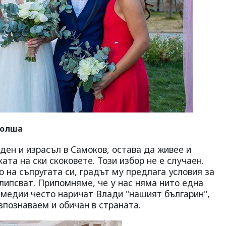
Полша
ден и израсъл в Самоков, остава да живее и
ата на ски скоковете. Този избор не е случаен.
о на съпругата си, градът му предлага условия за
 липсват. Припомняме, че у нас няма нито една
 медии често наричат Влади "нашият българин",
зпознаваем и обичан в страната.