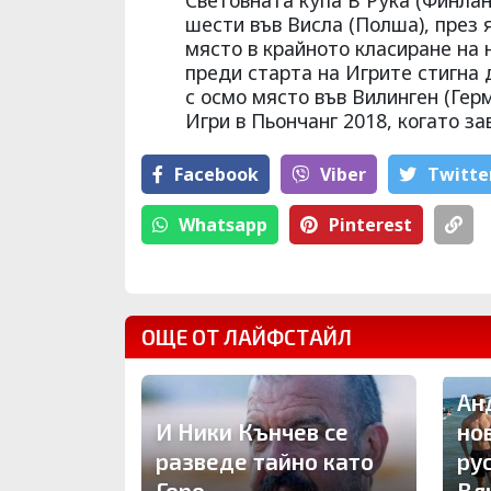
Световната купа В Рука (Финлан
шести във Висла (Полша), през 
място в крайното класиране на 
преди старта на Игрите стигна 
с осмо място във Вилинген (Гер
Игри в Пьончанг 2018, когато з
Facebook
Viber
Тwitte
Whatsapp
Pinterest
ОЩЕ ОТ ЛАЙФСТАЙЛ
Ан
И Ники Кънчев се
но
разведе тайно като
ру
Брутално отмъщение!
Геро
Вл