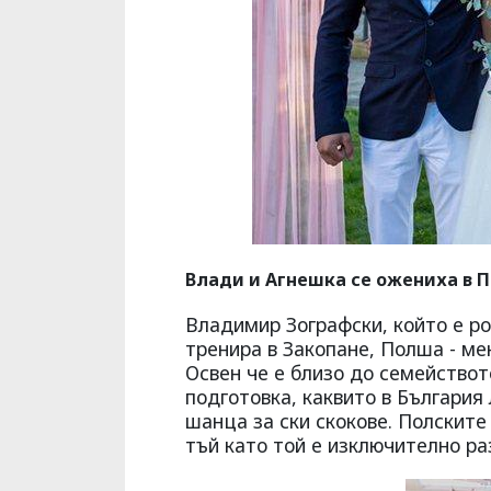
Влади и Агнешка се ожениха в 
Владимир Зографски, който е ро
тренира в Закопане, Полша - мек
Освен че е близо до семействот
подготовка, каквито в България
шанца за ски скокове. Полските
тъй като той е изключително ра