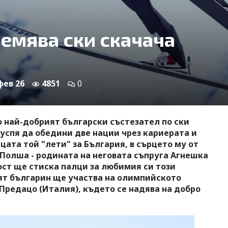
емява ски скачача
 фев 26
4851
0
 най-добрият български състезател по ски
 успя да обедини две нации чрез кариерата и
цата той "лети" за България, в сърцето му от
Полша - родината на неговата съпруга Агнешка
ост ще стиска палци за любимия си този
ят българин ще участва на олимпийското
Предацо (Италия), където се надява на добро