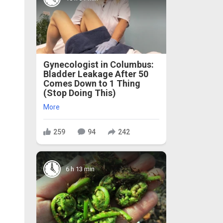
Gynecologist in Columbus:
Bladder Leakage After 50
Comes Down to 1 Thing
(Stop Doing This)
More
259
94
242
6 h 13 min