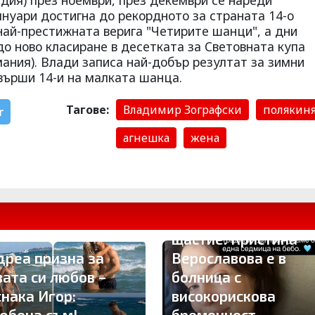
дия) през ноември, през декември се нареди
януари достигна до рекордното за страната 14-о
най-престижната верига "Четирите шанци", а дни
до ново класиране в десетката за Световната купа
мания). Влади записа най-добър резултат за зимни
авърши 14-и на малката шанца.
Тагове:
Владимир Зографски
полякин
r
агнешка
жена
Драма вместо
щастие: Кристина
дреа призна за
Верославова е в
вата си любов –
болница с
снака Игор:
високорискова
юбена съм!
бременност