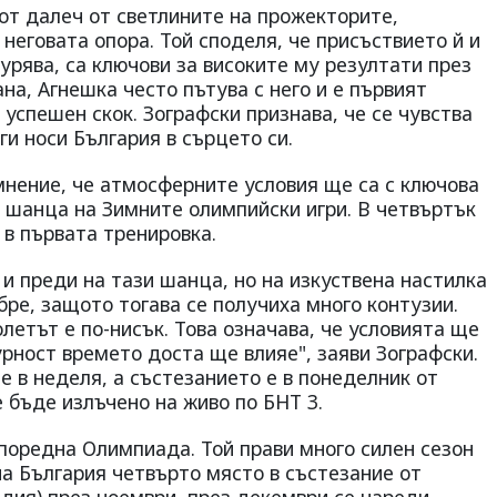
от далеч от светлините на прожекторите,
 неговата опора. Той споделя, че присъствието й и
гурява, са ключови за високите му резултати през
на, Агнешка често пътува с него и е първият
 успешен скок. Зографски признава, че се чувства
ги носи България в сърцето си.
мнение, че атмосферните условия ще са с ключова
а шанца на Зимните олимпийски игри. В четвъртък
 в първата тренировка.
 и преди на тази шанца, но на изкуствена настилка
бре, защото тогава се получиха много контузии.
летът е по-нисък. Това означава, че условията ще
урност времето доста ще влияе", заяви Зографски.
 в неделя, а състезанието е в понеделник от
е бъде излъчено на живо по БНТ 3.
поредна Олимпиада. Той прави много силен сезон
на България четвърто място в състезание от