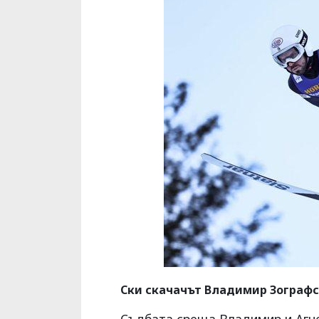
Ски скачачът Владимир Зографс