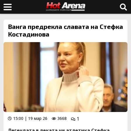
Ванга предрекла славата на Стефка
Костадинова
15:00 | 19 мар 26
3668
1
Легендата в леката ни атлетика Стефка