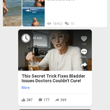
18452
10
47 min
This Secret Trick Fixes Bladder
Issues Doctors Couldn't Cure!
More
287
177
369