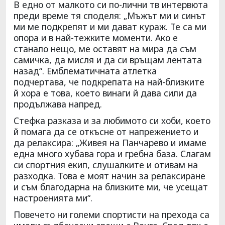
В едно от малкото си по-лични тв интервюта
преди време тя споделя: „Мъжът ми и синът
ми ме подкрепят и ми дават кураж. Те са ми
опора и в най-тежките моменти. Ако е
станало нещо, ме оставят на мира да съм
самичка, да мисля и да си връщам лентата
назад“. Емблематичната атлетка
подчертава, че подкрепата на най-близките
й хора е това, което винаги й дава сили да
продължава напред.
Стефка разказа и за любимото си хоби, което
й помага да се откъсне от напрежението и
да релаксира: „Живея на Панчарево и имаме
една много хубава гора и гребна база. Слагам
си спортния екип, слушалките и отивам на
разходка. Това е моят начин за релаксиране
и съм благодарна на близките ми, че усещат
настроенията ми“.
Повечето ни големи спортисти на прехода са