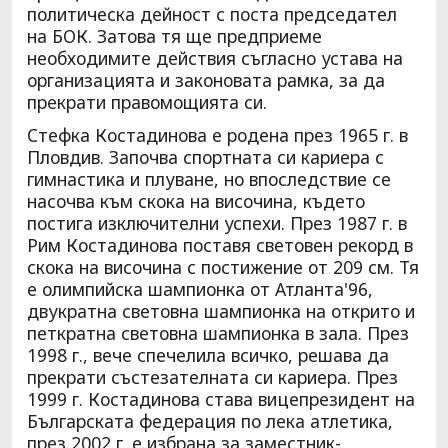
политическа дейност с поста председател
на БОК. Затова тя ще предприеме
необходимите действия съгласно устава на
организацията и законовата рамка, за да
прекрати правомощията си.
Стефка Костадинова е родена през 1965 г. в
Пловдив. Започва спортната си кариера с
гимнастика и плуване, но впоследствие се
насочва към скока на височина, където
постига изключителни успехи. През 1987 г. в
Рим Костадинова поставя световен рекорд в
скока на височина с постижение от 209 см. Тя
е олимпийска шампионка от Атланта'96,
двукратна световна шампионка на открито и
петкратна световна шампионка в зала. През
1998 г., вече спечелила всичко, решава да
прекрати състезателната си кариера. През
1999 г. Костадинова става вицепрезидент на
Българската федерация по лека атлетика,
през 2002 г. е избрана за заместник-