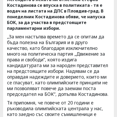
Костадинова се впуска в политиката - тя е
водач на листата на ДПС в Пловдив-град. В
понеделник Костадинова обяви, че напуска
БОК, за да участва в предстоящите
парламентарни избори.
„За мен настъпва времето да се опитам да
бъда полезна на България и в друго
качество, като благодаря изключително
много на политическа партия „Движение за
права и свободи“, която издига
кандидатурата ми за народен представител
на предстоящите избори. Надявам се да
оправдая надеждите и доверието, които ми
се гласуват, като олимпийските принципи не
ми позволяват повече да заемам поста
председател на БОК“, допълва Костадинова.
Тя припомня, че повече от 20 години е
ръководила олимпийската централа у нас,
като заедно със своите съмишленици е