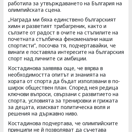
работила за утвърждаването на България на
олимпийската сцена.
„Награда ми бяха единствено българският
химн и разветият трибагреник, както и
сълзите от радост в очите на стъпилите на
почетната стълбичка феноменални наши
спортисти“, посочва тя, подчертавайки, че
винаги е поставяла интересите на българския
спорт над личните си амбиции.
Костадинова заявява още, че вярва в
необходимостта опитът и знанията на
хората от спорта да бъдат използвани в по-
широк обществен план. Според нея редица
ключови въпроси, свързани с развитието на
спорта, условията за тренировки и грижата
за децата, изискват политическа воля и
решения на държавно ниво.
Костадинова подчертава, че олимпийските
принципи не й позволяват да съчетава