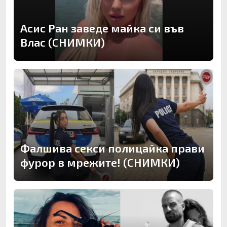
Асис Ран заведе майка си във
Влас (СНИМКИ)
Фалшива секси полицайка прави
фурор в мрежите! (СНИМКИ)