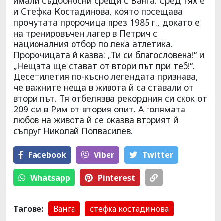
имали съдбоносни срещи с Ванга. Сред тях е
и Стефка Костадинова, която посещава
прочутата пророчица през 1985 г., докато е
на тренировъчен лагер в Петрич с
националния отбор по лека атлетика.
Пророчицата й казва: „Ти си благословена!“ и
„Нещата ще стават от втори път при теб!“.
Десетилетия по-късно легендата признава,
че важните неща в живота й са ставали от
втори път. Тя отбелязва рекордния си скок от
209 см в Рим от втория опит. А голямата
любов на живота й се оказва вторият й
съпруг Николай Попвасилев.
Facebook
Viber
Тwitter
Whatsapp
Pinterest
Тагове:
Ванга
стефка костадинова