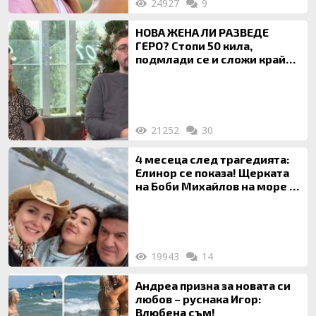
24927
9
НОВА ЖЕНА ЛИ РАЗВЕДЕ
ГЕРО? Стопи 50 кила,
подмлади се и сложи край
на 20-годишен брак
21252
30
4 месеца след трагедията:
Елинор се показа! Щерката
на Боби Михайлов на море с
майка си
19943
14
Андреа призна за новата си
любов – руснака Игор:
Влюбена съм!