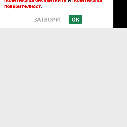
и
политика за бисквитките
политика за
.
поверителност
ЗАТВОРИ
OK
ЛАЙФСТАЙЛ
ЛЮБОПИТНО
СКАНДАЛИ
АЗ, ЖЕНАТА
ПОД ПРИЦЕЛ
ХИП ХОП
© 2010 - 2026 | HotArena.net. Всички права
запазени.
РЕКЛАМА
КОНТАКТИ
ОБЩИ УСЛОВИЯ