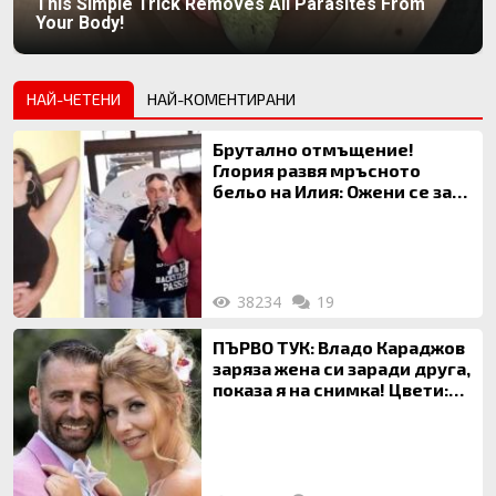
This Simple Trick Removes All Parasites From
Your Body!
НАЙ-ЧЕТЕНИ
НАЙ-КОМЕНТИРАНИ
Брутално отмъщение!
Глория развя мръсното
бельо на Илия: Ожени се за
120 кг жена, заряза Симона,
за да гледа чуждо дете!
38234
19
ПЪРВО ТУК: Владо Караджов
заряза жена си заради друга,
показа я на снимка! Цвети:
Ти си фалшив герой!