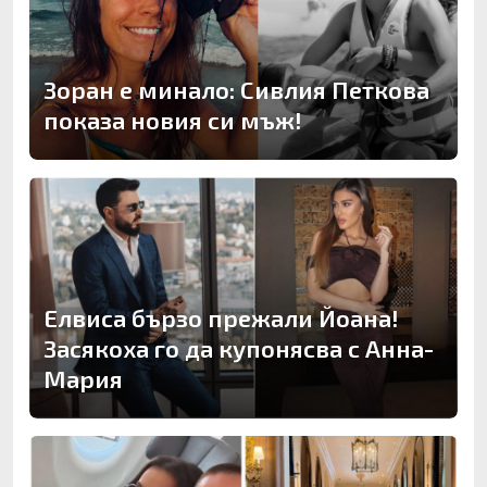
Зоран е минало: Сивлия Петкова
показа новия си мъж!
Елвиса бързо прежали Йоана!
Засякоха го да купонясва с Анна-
Мария