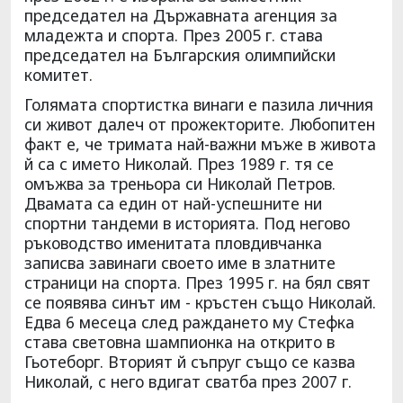
председател на Държавната агенция за
младежта и спорта. През 2005 г. става
председател на Българския олимпийски
комитет.
Голямата спортистка винаги е пазила личния
си живот далеч от прожекторите. Любопитен
факт е, че тримата най-важни мъже в живота
й са с името Николай. През 1989 г. тя се
омъжва за треньора си Николай Петров.
Двамата са един от най-успешните ни
спортни тандеми в историята. Под негово
ръководство именитата пловдивчанка
записва завинаги своето име в златните
страници на спорта. През 1995 г. на бял свят
се появява синът им - кръстен също Николай.
Едва 6 месеца след раждането му Стефка
става световна шампионка на открито в
Гьотеборг. Вторият й съпруг също се казва
Николай, с него вдигат сватба през 2007 г.