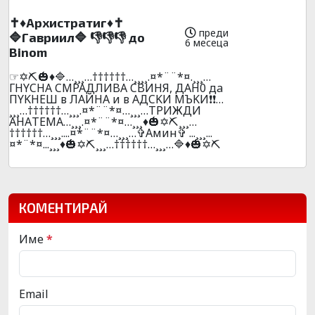
✝️♦️Apxиcтpaтиг♦️✝️
преди
🔷Гaвpиил🔷 👎👎👎 до
6 месеца
Вinоm
☞✡️⛏️🎃♦️🔷…¸¸¸…††††††…¸¸¸¸.¤*¨¨*¤.¸¸¸…
ГHYCHA CMPAДЛИBA CBИHЯ, ДAH0 дa
ПYKHEШ в ЛAЙHA и в AДCKИ MЪKИ❗❗…
¸¸¸…††††††…¸¸¸.¤*¨¨*¤…¸¸¸…ТPИЖДИ
AНAТЕМА…¸¸¸.¤*¨¨*¤…¸¸¸♦️🎃✡️⛏️¸¸¸…
††††††…¸¸¸....¤*¨¨*¤…¸¸¸…✞Амин✞ ...¸¸¸...
¤*¨*¤...¸¸¸♦️🎃✡️⛏️¸¸¸…††††††…¸¸¸…🔷♦️🎃✡️⛏️
КОМЕНТИРАЙ
Име
*
Email