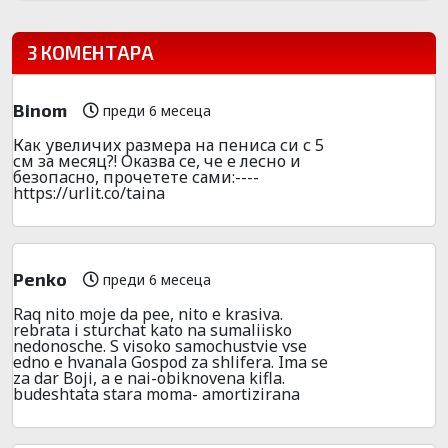
3 КОМЕНТАРА
Binom
преди 6 месеца
Как увeличиx размера на пeниca си с 5
см за месяц?! Оказва се, че е лесно и
безoпacно, пpочeтeте сами:----
https://urlit.co/taina
Penko
преди 6 месеца
Raq nito moje da pee, nito e krasiva.
rebrata i sturchat kato na sumaliisko
nedonosche. S visoko samochustvie vse
edno e hvanala Gospod za shlifera. Ima se
za dar Boji, a e nai-obiknovena kifla.
budeshtata stara moma- amortizirana