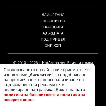
ЛАЙФСТАЙЛ
ЛЮБОПИТНО
СКАНДАЛИ
АЗ, ЖЕНАТА
ПОД ПРИЦЕЛ
ХИП ХОП
© 2010 - 2026 | HotArena.net. Всички права
запазени.
С използването на сайта вие приемате, че
използваме „
" за подобряване
бисквитки
на преживяването, персонализиране на
РЕКЛАМА
съдържанието и рекламите, и
КОНТАКТИ
анализиране на трафика. Вижте нашата
и
политика за бисквитките
политика за
ОБЩИ УСЛОВИЯ
.
поверителност
ПОЛИТИКА ЗА ПОВЕРИТЕЛНОСТ