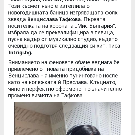
Този късмет явно е изтеглила от
новогодишната баница изгряващата фолк
звезда
. Първата
Венцислава Тафкова
носителката на короната „Мис България“,
избрала да се преквалифицира в певица,
пусна кадър от музикално студио, където
очевидно подготвя следващия си хит, писа
Intrigi.bg.
Вниманието на феновете обаче веднага бе
привлечено от новата придобивка на
Венцислава – а именно тунинговано носле
като на колежката й Преслава. Клъцнато,
чипо и перфектно оформено, то значително
променя визията на Тафкова.