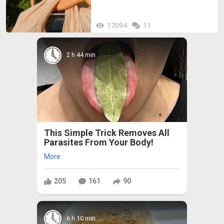
17094
11
2 h 44 min
This Simple Trick Removes All
Parasites From Your Body!
More
205
161
90
6 h 10 min