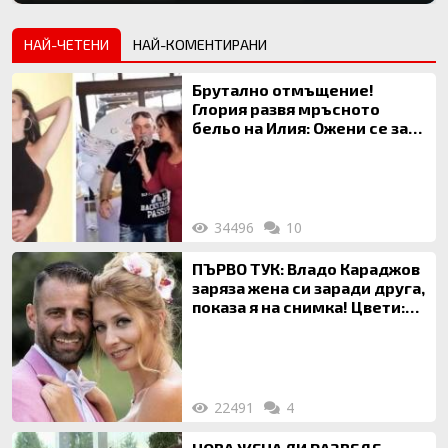
НАЙ-ЧЕТЕНИ
НАЙ-КОМЕНТИРАНИ
Брутално отмъщение!
Глория развя мръсното
бельо на Илия: Ожени се за
120 кг жена, заряза Симона,
за да гледа чуждо дете!
34496
10
ПЪРВО ТУК: Владо Караджов
заряза жена си заради друга,
показа я на снимка! Цвети:
Ти си фалшив герой!
22491
4