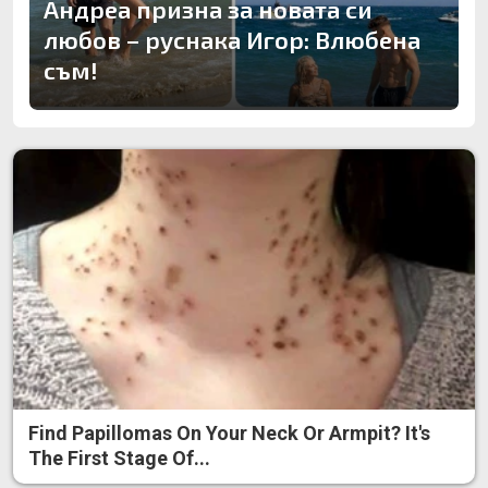
Андреа призна за новата си
любов – руснака Игор: Влюбена
съм!
Find Papillomas On Your Neck Or Armpit? It's
The First Stage Of...