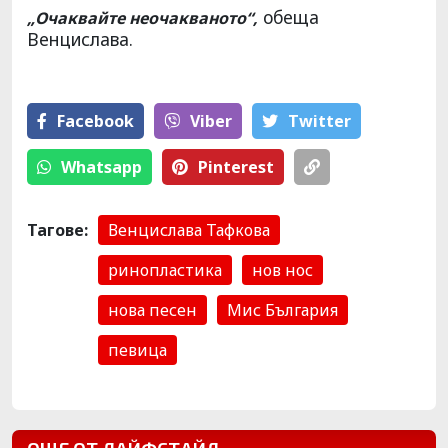
обеща
„Очаквайте неочакваното“,
Венцислава.
Facebook
Viber
Тwitter
Whatsapp
Pinterest
Тагове:
Венцислава Тафкова
ринопластика
нов нос
нова песен
Мис България
певица