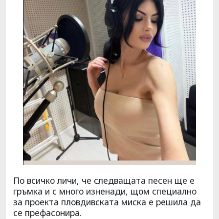
По всичко личи, че следващата песен ще е
гръмка и с много изненади, щом специално
за проекта пловдивската миска е решила да
се префасонира.