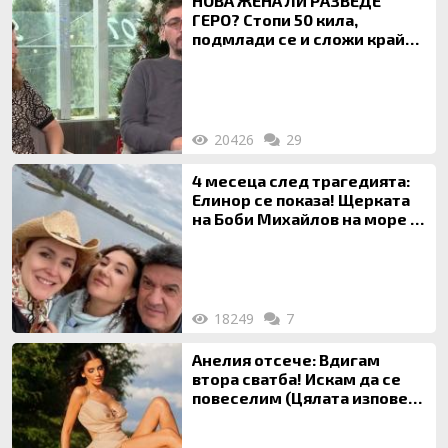
НОВА ЖЕНА ЛИ РАЗВЕДЕ
ГЕРО? Стопи 50 кила,
подмлади се и сложи край
на 20-годишен брак
20426
29
4 месеца след трагедията:
Елинор се показа! Щерката
на Боби Михайлов на море с
майка си
18249
7
Анелия отсече: Вдигам
втора сватба! Искам да се
повеселим (Цялата изповед
ТУК)