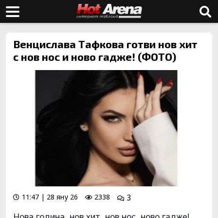
Венцислава Тафкова готви нов хит
с нов нос и ново гадже! (ФОТО)
11:47 | 28 яну 26
2338
3
Нова година, нов хит, нов нос, ново гадже!