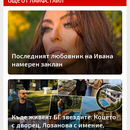
ОЩЕ ОТ ЛАЙФСТАЙЛ
Последният любовник на Ивана
намерен заклан
Къде живеят БГ звездите: Коцето
с дворец, Лозанова с имение,