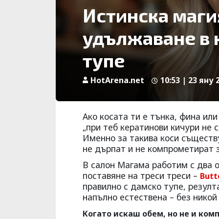
Истинска магия
удължаване в 
тупе
HotArena.net
10:53 | 23 яну 
Ако косата ти е тънка, фина или
„при теб кератинови кичури не с
Именно за такива коси съществ
не дърпат и не компрометират з
В салон Магама работим с два 
поставяне на треси треси –
Butt
правилно с дамско тупе, резулта
напълно естествена – без никой
Когато искаш обем, но не и ком