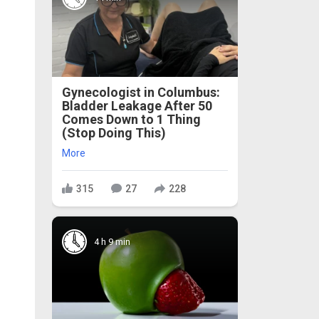
Gynecologist in Columbus:
Bladder Leakage After 50
Comes Down to 1 Thing
(Stop Doing This)
More
315
27
228
4 h 9 min