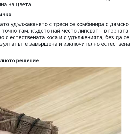
на на цвета.
ичко
гато удължаването с треси се комбинира с дамско
 точно там, където най-често липсват – в горната
но с естествената коса и с удълженията, без да се
езултатът е завършена и изключително естествена
алното решение