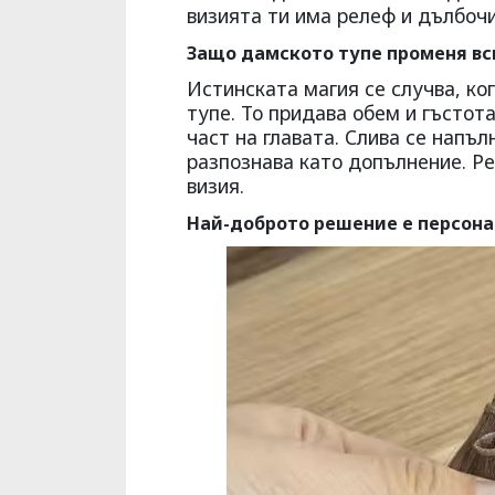
визията ти има релеф и дълбочи
Защо дамското тупе променя вс
Истинската магия се случва, ко
тупе. То придава обем и гъстота
част на главата. Слива се напъл
разпознава като допълнение. Р
визия.
Най-доброто решение е персон