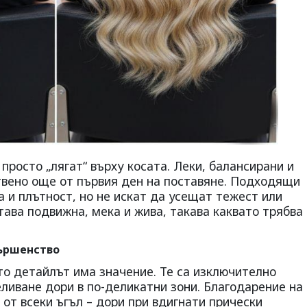
о просто „лягат“ върху косата. Леки, балансирани и
твено още от първия ден на поставяне. Подходящи
а и плътност, но не искат да усещат тежест или
тава подвижна, мека и жива, такава каквато трябва
ършенство
ато детайлът има значение. Те са изключително
ливане дори в по-деликатни зони. Благодарение на
 от всеки ъгъл – дори при вдигнати прически