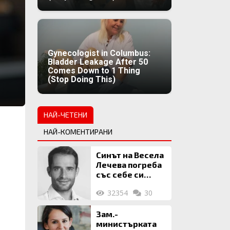
Gynecologist in Columbus:
Bladder Leakage After 50
Comes Down to 1 Thing
(Stop Doing This)
НАЙ-ЧЕТЕНИ
НАЙ-КОМЕНТИРАНИ
Синът на Весела
Лечева погреба
със себе си
биткойни за 2
32354
30
млн. евро
Зам.-
министърката