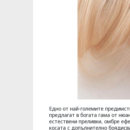
Едно от най-големите предимств
предлагат в богата гама от нюа
естествени преливки, омбре ефе
косата с допълнително боядисва