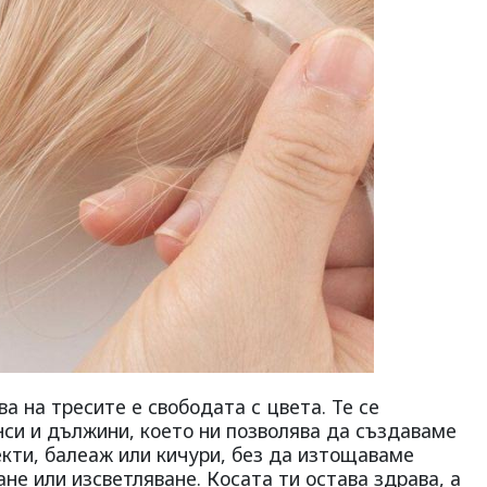
а на тресите е свободата с цвета. Те се
нси и дължини, което ни позволява да създаваме
кти, балеаж или кичури, без да изтощаваме
не или изсветляване. Косата ти остава здрава, а