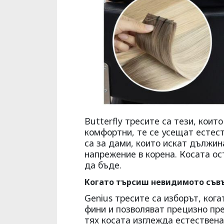
Butterfly тресите са тези, коит
комфортни, те се усещат естес
са за дами, които искат дължин
напрежение в корена. Косата ос
да бъде.
Когато търсиш невидимото съв
Genius тресите са изборът, ког
фини и позволяват прецизно пре
тях косата изглежда естествена