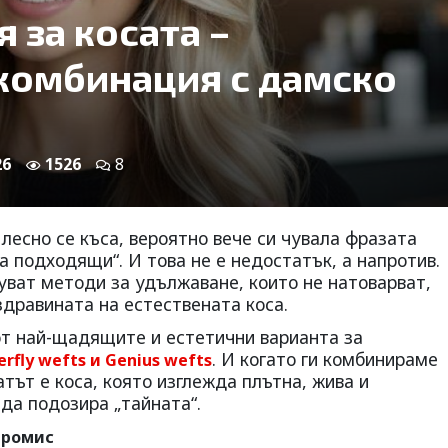
 за косата –
комбинация с дамско
26
1526
8
 лесно се къса, вероятно вече си чувала фразата
а подходящи“. И това не е недостатък, а напротив.
уват методи за удължаване, които не натоварват,
дравината на естествената коса.
от най-щадящите и естетични варианта за
. И когато ги комбинираме
erfly wefts
и
Genius wefts
тът е коса, която изглежда плътна, жива и
 да подозира „тайната“.
промис