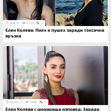
май 01
1729
0
Елен Колева: Пиех и пушех заради токсична
връзка
април 27
9688
0
Елен Колева с шокираща изповед: Заради