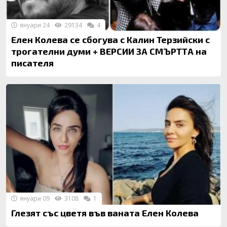
януари 24
29134
4
Елен Колева се сбогува с Калин Терзийски с
трогателни думи + ВЕРСИИ ЗА СМЪРТТА на
писателя
януари 09
3108
1
Глезят със цветя във ваната Елен Колева