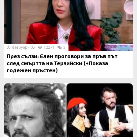
февруари 05
12271
3
През сълзи: Елен проговори за пръв път
след смъртта на Терзийски (+Показа
годежен пръстен)