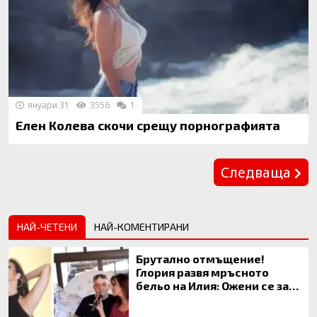
януари 31
3556
1
Елен Колева скочи срещу порнографията
Предишна
Следваща
НАЙ-ЧЕТЕНИ
НАЙ-КОМЕНТИРАНИ
Брутално отмъщение!
Глория развя мръсното
бельо на Илия: Ожени се за
120 кг жена, заряза Симона,
за да гледа чуждо дете!