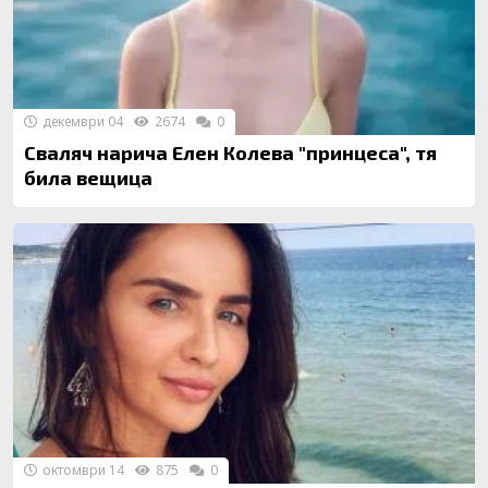
декември 04
2674
0
Сваляч нарича Елен Колева "принцеса", тя
била вещица
октомври 14
875
0