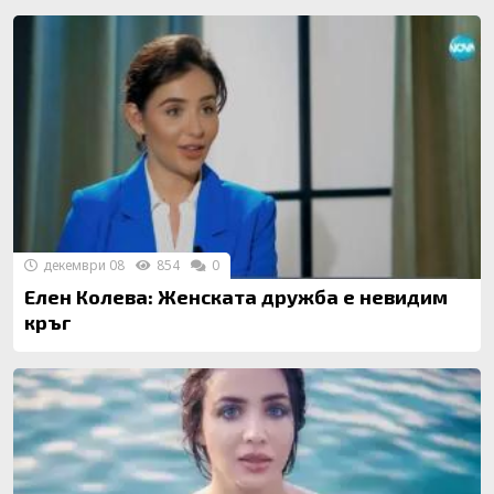
декември 08
854
0
Елен Колева: Женската дружба е невидим
кръг