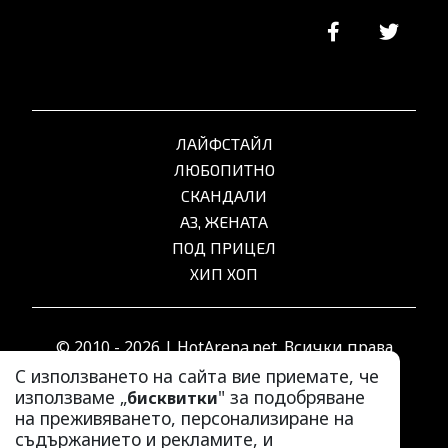
ЛАЙФСТАЙЛ
ЛЮБОПИТНО
СКАНДАЛИ
АЗ, ЖЕНАТА
ПОД ПРИЦЕЛ
ХИП ХОП
© 2010 - 2026 | HotArena.net. Всички права
запазени.
С използването на сайта вие приемате, че
използваме „
" за подобряване
бисквитки
на преживяването, персонализиране на
РЕКЛАМА
съдържанието и рекламите, и