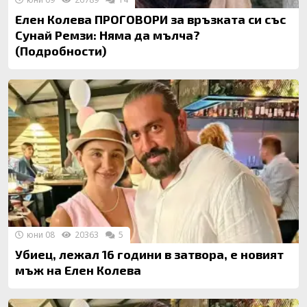
Елен Колева ПРОГОВОРИ за връзката си със
Сунай Ремзи: Няма да мълча?
(Подробности)
юни 08
20363
5
Убиец, лежал 16 години в затвора, е новият
мъж на Елен Колева