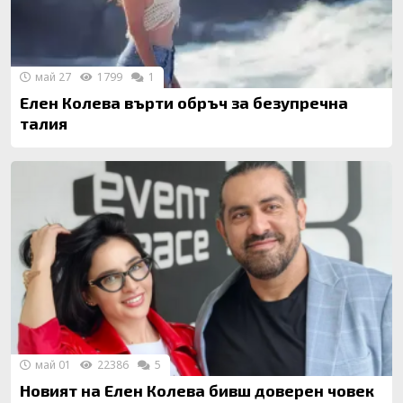
май 27
1799
1
Елен Колева върти обръч за безупречна
талия
май 01
22386
5
Новият на Елен Колева бивш доверен човек