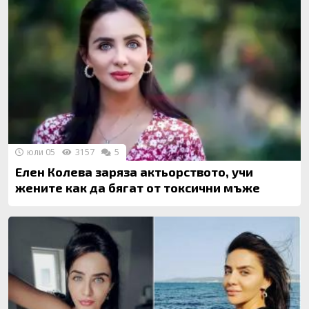
юли 05
3157
5
Елен Колева заряза актьорството, учи
жените как да бягат от токсични мъже