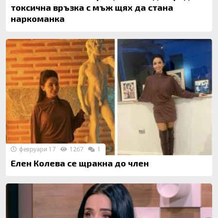
токсична връзка с мъж щях да стана
наркоманка
февруари 17
1267
1
Елен Колева се щракна до член