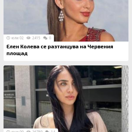
юли 02
2415
0
Елен Колева се разтанцува на Червения
площад
юни 09
26789
14