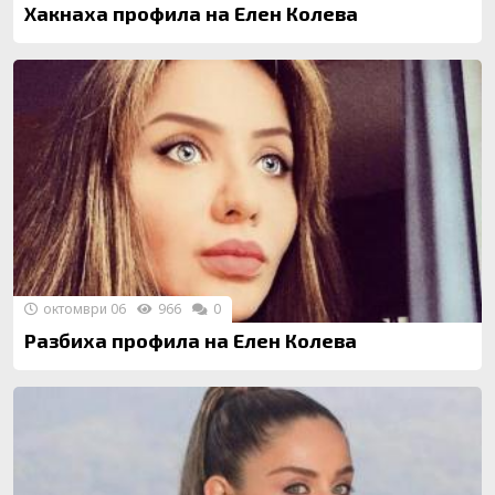
Хакнаха профила на Елен Колева
октомври 06
966
0
Разбиха профила на Елен Колева