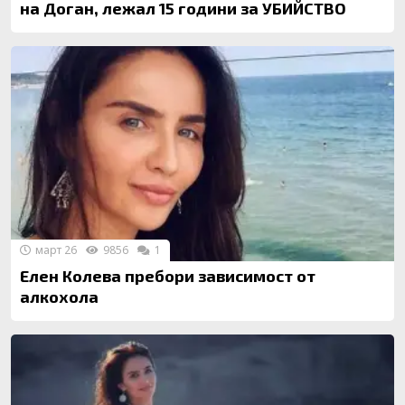
на Доган, лежал 15 години за УБИЙСТВО
март 26
9856
1
Елен Колева пребори зависимост от
алкохола