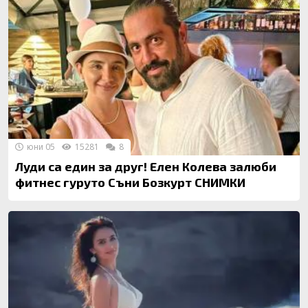
юни 05
15281
8
Луди са един за друг! Елен Колева залюби
фитнес гуруто Съни Бозкурт СНИМКИ