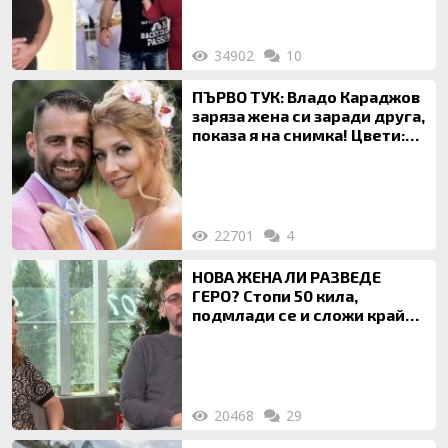
34902
10
ПЪРВО ТУК: Владо Караджов
заряза жена си заради друга,
показа я на снимка! Цвети:
Ти си фалшив герой!
22701
4
НОВА ЖЕНА ЛИ РАЗВЕДЕ
ГЕРО? Стопи 50 кила,
подмлади се и сложи край
на 20-годишен брак
20468
29