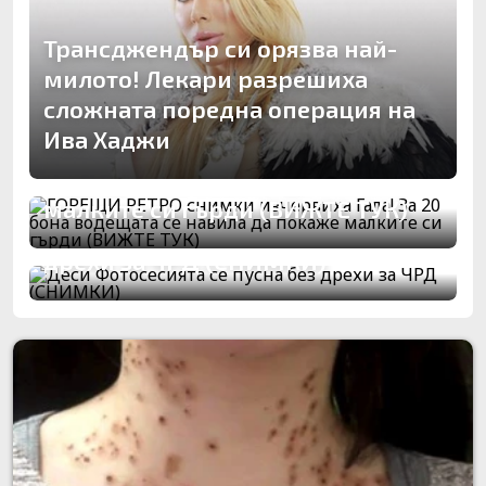
Трансджендър си орязва най-
милото! Лекари разрешиха
сложната поредна операция на
ГОРЕЩИ РЕТРО снимки
Ива Хаджи
изчервиха Гала! За 20 бона
водещата се навила да покаже
малките си гърди (ВИЖТЕ ТУК)
Деси Фотосесията се пусна без
дрехи за ЧРД (СНИМКИ)