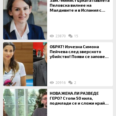
Зам.-министърката Павлета
Пеловска вилнее на
Малдивите и в Испания с
богата любовница – брокер
на недвижими имоти
23870
15
ОБРАТ! Изчезна Симона
Пейчева след зверското
убийство! Появи се заповед
за локализирането й
20916
2
НОВА ЖЕНА ЛИ РАЗВЕДЕ
ГЕРО? Стопи 50 кила,
подмлади се и сложи край
на 20-годишен брак