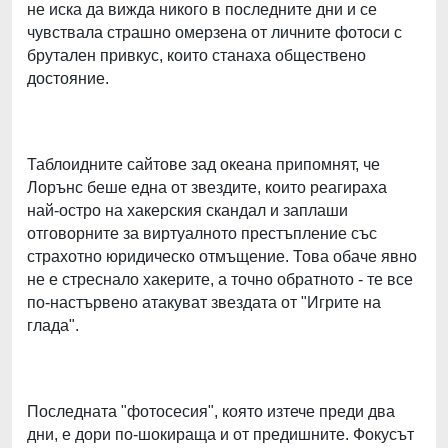
не иска да вижда никого в последните дни и се
чувствала страшно омерзена от личните фотоси с
брутален привкус, които станаха обществено
достояние.
Таблоидните сайтове зад океана припомнят, че
Лорънс беше една от звездите, които реагираха
най-остро на хакерския скандал и заплаши
отговорните за виртуалното престъпление със
страхотно юридическо отмъщение. Това обаче явно
не е стреснало хакерите, а точно обратното - те все
по-настървено атакуват звездата от "Игрите на
глада".
Последната "фотосесия", която изтече преди два
дни, е дори по-шокираща и от предишните. Фокусът