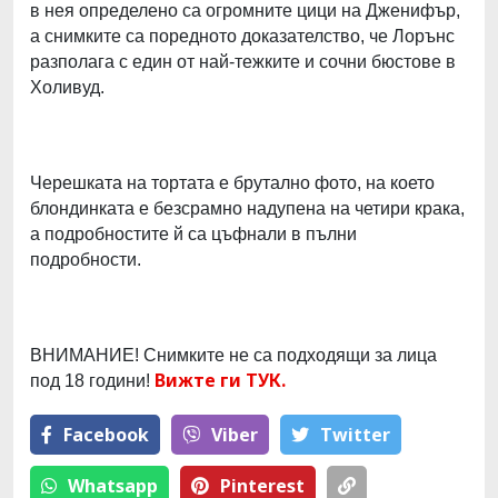
в нея определено са огромните цици на Дженифър,
а снимките са поредното доказателство, че Лорънс
разполага с един от най-тежките и сочни бюстове в
Холивуд.
Черешката на тортата е брутално фото, на което
блондинката е безсрамно надупена на четири крака,
а подробностите й са цъфнали в пълни
подробности.
ВНИМАНИЕ! Снимките не са подходящи за лица
Вижте ги ТУК.
под 18 години!
Facebook
Viber
Тwitter
Whatsapp
Pinterest