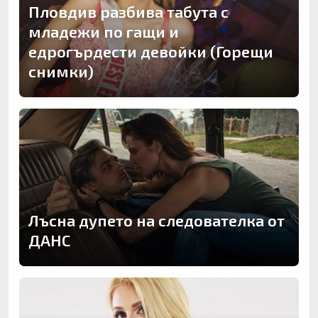
Пловдив разбива табута с
младежи по гащи и
едрогърдести девойки (Горещи
снимки)
Лъсна дупето на следователка от
ДАНС