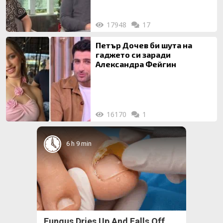
17948
17
Петър Дочев би шута на
гаджето си заради
Александра Фейгин
16170
1
6 h 9 min
Fungus Dries Up And Falls Off