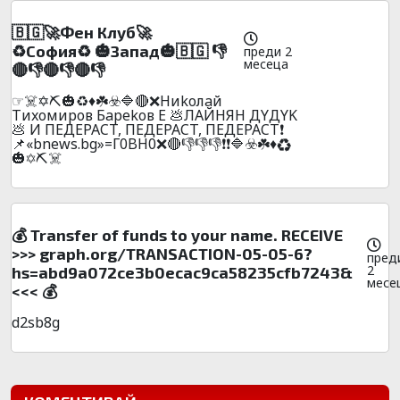
🇧🇬🚀Фeн Клyб🚀
♻️Сoфия♻️ 🎃Зaпaд🎃🇧🇬 👎
преди 2
месеца
🔴👎🔴👎🔴👎
☞☠️✡️⛏️🎃♻️♦️☘️☣️🔷🔴❌Hиkoлaй
Tиxoмиpoв Бapekoв E 💩ЛAЙHЯH ДYДYK
💩 И ПEДEPACT, ПEДEPACT, ПEДEPACT❗
📌«bnews.bg»=Г0BH0❌🔴👎👎👎❗❗🔷☣️☘️♦️♻️
🎃✡️⛏️☠️
💰 Transfer of funds to your name. RECEIVE
>>> graph.org/TRANSACTION-05-05-6?
пред
2
hs=abd9a072ce3b0ecac9ca58235cfb7243&
месе
<<< 💰
d2sb8g