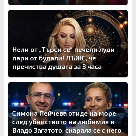
Нели от „Търси се“ печели луди
пари от будали! ЛЪЖЕ, че
пречиства душата за 3 часа
Симона Пейчева отиде на море
след убийството на любимия й
Владо Загатото, скарала се с него