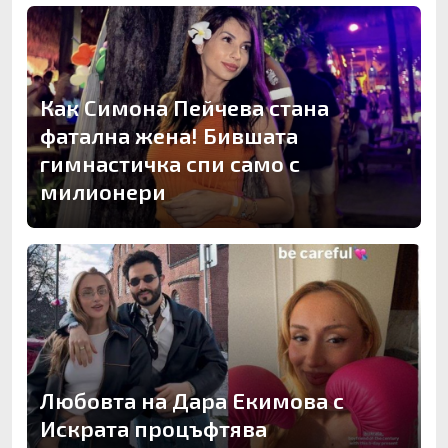
Как Симона Пейчева стана
фатална жена! Бившата
гимнастичка спи само с
милионери
Любовта на Дара Екимова с
Искрата процъфтява