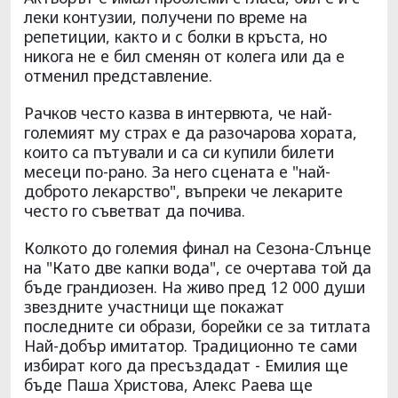
леки контузии, получени по време на
репетиции, както и с болки в кръста, но
никога не е бил сменян от колега или да е
отменил представление.
Рачков често казва в интервюта, че най-
големият му страх е да разочарова хората,
които са пътували и са си купили билети
месеци по-рано. За него сцената е "най-
доброто лекарство", въпреки че лекарите
често го съветват да почива.
Колкото до големия финал на Сезона-Слънце
на "Като две капки вода", се очертава той да
бъде грандиозен. На живо пред 12 000 души
звездните участници ще покажат
последните си образи, борейки се за титлата
Най-добър имитатор. Традиционно те сами
избират кого да пресъздадат - Емилия ще
бъде Паша Христова, Алекс Раева ще