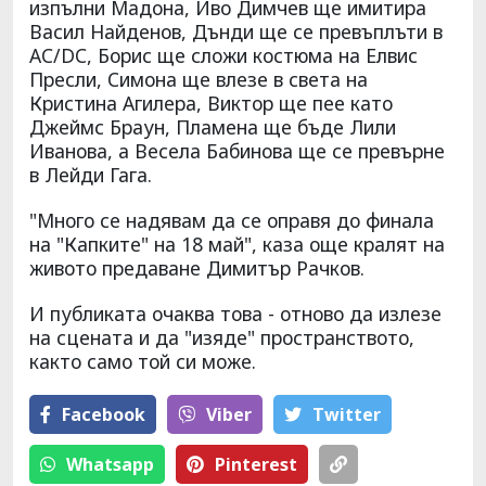
изпълни Мадона, Иво Димчев ще имитира
Васил Найденов, Дънди ще се превъплъти в
AC/DC, Борис ще сложи костюма на Елвис
Пресли, Симона ще влезе в света на
Кристина Агилера, Виктор ще пее като
Джеймс Браун, Пламена ще бъде Лили
Иванова, а Весела Бабинова ще се превърне
в Лейди Гага.
"Много се надявам да се оправя до финала
на "Капките" на 18 май", каза още кралят на
живото предаване Димитър Рачков.
И публиката очаква това - отново да излезе
на сцената и да "изяде" пространството,
както само той си може.
Facebook
Viber
Тwitter
Whatsapp
Pinterest