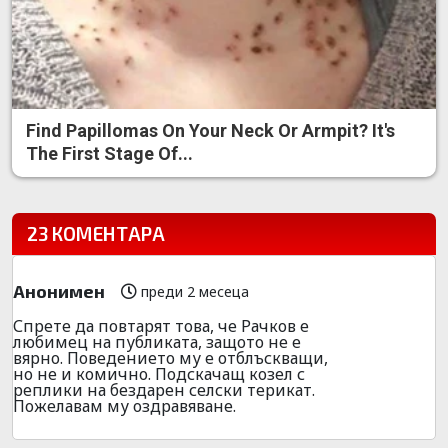
Find Papillomas On Your Neck Or Armpit? It's
The First Stage Of...
23 КОМЕНТАРА
Анонимен
преди 2 месеца
Спрете да повтарят това, че Рачков е
любимец на публиката, защото не е
вярно. Поведението му е отблъскващи,
но не и комично. Подскачащ козел с
реплики на бездарен селски терикат.
Пожелавам му оздравяване.