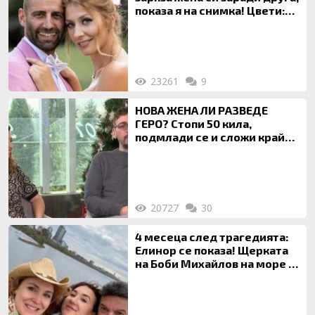
показа я на снимка! Цвети:
Ти си фалшив герой!
23261
9
НОВА ЖЕНА ЛИ РАЗВЕДЕ
ГЕРО? Стопи 50 кила,
подмлади се и сложи край
на 20-годишен брак
20727
30
4 месеца след трагедията:
Елинор се показа! Щерката
на Боби Михайлов на море с
майка си