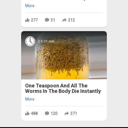
More
277
31
212
2 h 11 min
One Teaspoon And All The
Worms In The Body Die Instantly
More
488
120
371