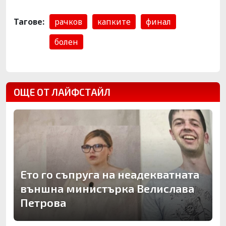
Тагове:
рачков
капките
финал
болен
ОЩЕ ОТ ЛАЙФСТАЙЛ
Ето го съпруга на неадекватната
външна министърка Велислава
Петрова