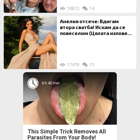
18872
14
Анелия отсече: Вдигам
втора сватба! Искам да се
повеселим (Цялата изповед
ТУК)
17479
15
4 h 40 min
This Simple Trick Removes All
Parasites From Your Body!