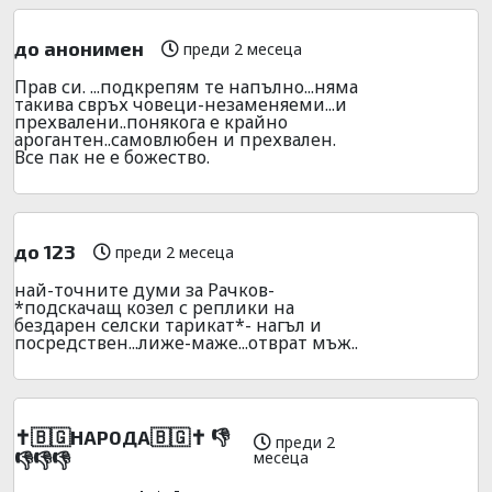
до анонимен
преди 2 месеца
Прав си. ...подкрепям те напълно...няма
такива свръх човеци-незаменяеми...и
прехвалени..понякога е крайно
арогантен..самовлюбен и прехвален.
Все пак не е божество.
до 123
преди 2 месеца
най-точните думи за Рачков-
*подскачащ козел с реплики на
бездарен селски тарикат*- нагъл и
посредствен...лиже-маже...отврат мъж..
✝️🇧🇬НАР0ДА🇧🇬✝️ 👎
преди 2
месеца
👎👎👎