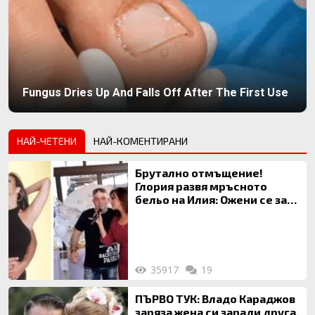
Fungus Dries Up And Falls Off After The First Use
НАЙ-ЧЕТЕНИ
НАЙ-КОМЕНТИРАНИ
Брутално отмъщение!
Глория развя мръсното
бельо на Илия: Ожени се за
120 кг жена, заряза Симона,
за да гледа чуждо дете!
35917
19
ПЪРВО ТУК: Владо Караджов
заряза жена си заради друга,