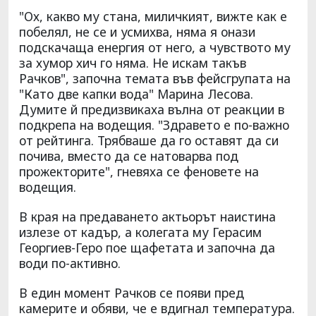
"Ох, какво му стана, миличкият, вижте как е
побелял, не се и усмихва, няма я онази
подскачаща енергия от него, а чувството му
за хумор хич го няма. Не искам такъв
Рачков", започна темата във фейсгрупата на
"Като две капки вода" Марина Лесова.
Думите й предизвикаха вълна от реакции в
подкрепа на водещия. "Здравето е по-важно
от рейтинга. Трябваше да го оставят да си
почива, вместо да се натоварва под
прожекторите", гневяха се феновете на
водещия.
В края на предаването актьорът наистина
излезе от кадър, а колегата му Герасим
Георгиев-Геро пое щафетата и започна да
води по-активно.
В един момент Рачков се появи пред
камерите и обяви, че е вдигнал температура.