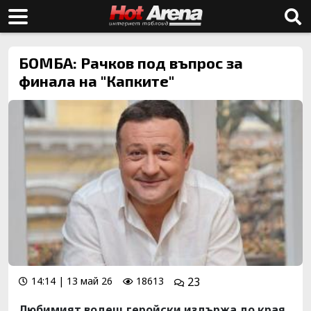
БОМБА: Рачков под въпрос за
финала на "Капките"
14:14 | 13 май 26
18613
23
Любимият водещ геройски издържа до края