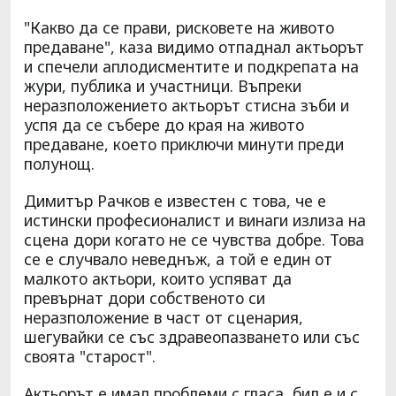
"Какво да се прави, рисковете на живото
предаване", каза видимо отпаднал актьорът
и спечели аплодисментите и подкрепата на
жури, публика и участници. Въпреки
неразположението актьорът стисна зъби и
успя да се събере до края на живото
предаване, което приключи минути преди
полунощ.
Димитър Рачков е известен с това, че е
истински професионалист и винаги излиза на
сцена дори когато не се чувства добре. Това
се е случвало неведнъж, а той е един от
малкото актьори, които успяват да
превърнат дори собственото си
неразположение в част от сценария,
шегувайки се със здравеопазването или със
своята "старост".
Актьорът е имал проблеми с гласа, бил е и с