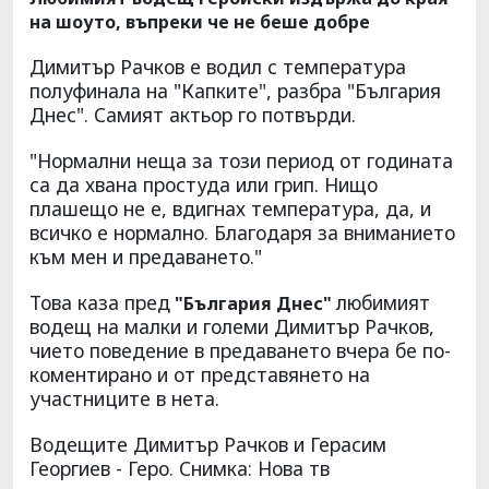
на шоуто, въпреки че не беше добре
Димитър Рачков е водил с температура
полуфинала на "Капките", разбра "България
Днес". Самият актьор го потвърди.
"Нормални неща за този период от годината
са да хвана простуда или грип. Нищо
плашещо не е, вдигнах температура, да, и
всичко е нормално. Благодаря за вниманието
към мен и предаването."
Това каза пред
любимият
"България Днес"
водещ на малки и големи Димитър Рачков,
чието поведение в предаването вчера бе по-
коментирано и от представянето на
участниците в нета.
Водещите Димитър Рачков и Герасим
Георгиев - Геро. Снимка: Нова тв