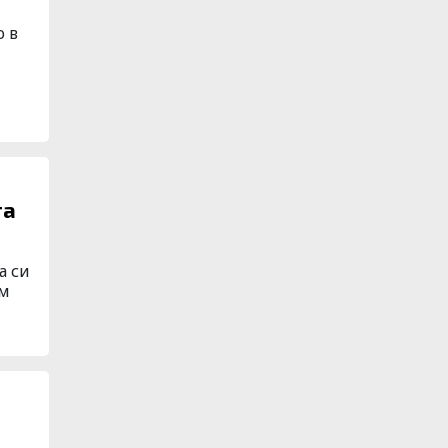
о в
та
а си
ам