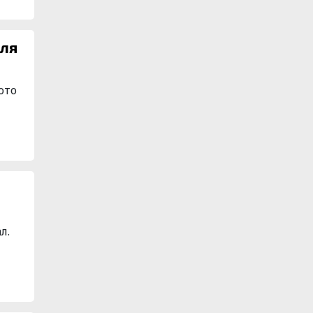
еля
ото
л.