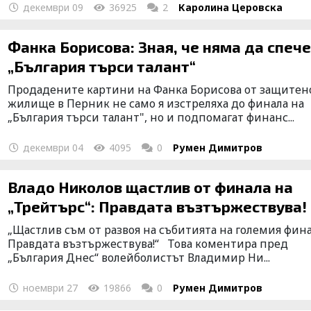
декември 09
36925
2
Каролина Церовска
Фанка Борисова: Зная, че няма да спеч
„България търси талант“
Продадените картини на Фанка Борисова от защитен
жилище в Перник не само я изстреляха до финала на
„България търси талант", но и подпомагат финанс...
декември 04
4095
0
Румен Димитров
Владо Николов щастлив от финала на
„Трейтърс“: Правдата възтържествува!
„Щастлив съм от развоя на събитията на големия фина
Правдата възтържествува!“ Това коментира пред
„България Днес“ волейболистът Владимир Ни...
ноември 27
19866
0
Румен Димитров