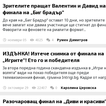
Зрителите пращат Валентин и Давид на
финала на „Биг брадър“
До края на „Биг Брадър“ остават 10 дни, но зрителите
вече залагат кои двама участници ще стигнат до фина
Фаворити на феновете на риалити формат...
ноември 05
4025
4
Румен Димитров
ИЗДЪНКА! Изтече снимка от финала на
„Игрите“! Ето го и победителя
За втора поредна година скандална издънка в „Игри 
волята“ вади на показ победителя още преди
телевизионния финал, гръмна Intrigi.bg. Кадри от нагр.
октомври 29
22407
0
Каролина Церовска
Разочароващ финал на „Диви и красиви