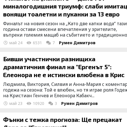
миналогодишния триумф: слаби имитац
вонящи тоалетни и пуканки за 13 евро
Финалът на новия сезон на „Като две капки вода“ таз
година остави смесени впечатления у зрителите,
въпреки големия мащаб на събитието и традиционно.
май 24
6531
7
Румен Димитров
Бивши участнички разнищиха
драматичния финал на "Ергенът 5":
Елеонора не е истински влюбена в Крис
Людмила, Виктория, Силвия и Анна-Мария с коментар
годежа на сезона: Той е влюбен, но тя играе роля Годе
на Кристиан Генчев и Елеонора Кабакч...
май 23
10920
3
Румен Димитров
Фънки с тежка прогноза: Ще прецакат