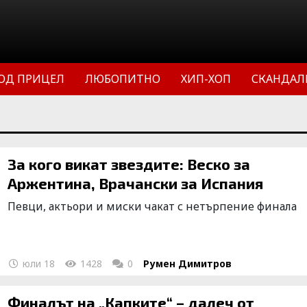
ОД ПРИЦЕЛ
ЛЮБОПИТНО
ХИП-ХОП
СКАНДАЛ
За кого викат звездите: Веско за
Аржентина, Врачански за Испания
Певци, актьори и миски чакат с нетърпение финала
юли 18
1428
0
Румен Димитров
Финалът на „Капките“ – далеч от