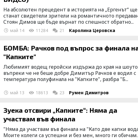
На абсолютен прецедент в историята на „Ергенът“ ще
станат свидетели зрители на романтичното предаван
Стоян Димов ще бъде върнат по спешност обратно...
май 14
11284
21
Каролина Церовска
БОМБА: Рачков под въпрос за финала н
"Капките"
Любимият водещ геройски издържа до края на шоуто
въпреки че не беше добре Димитър Рачков е водил с
температура полуфинала на "Капките", разбра "Б...
май 13
18613
23
Румен Димитров
Зуека отсвири „Капките“: Няма да
участвам във финала
"Няма да участвам във финала на "Като две капки вода
Моите колеги са успешни и без мен, много ги обичам.