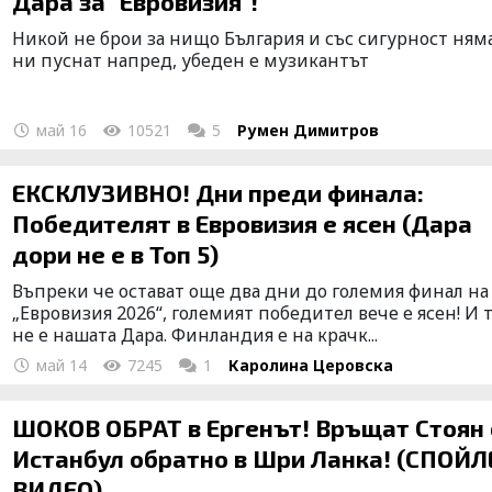
Дара за "Евровизия"!
Никой не брои за нищо България и със сигурност ням
ни пуснат напред, убеден е музикантът
май 16
10521
5
Румен Димитров
ЕКСКЛУЗИВНО! Дни преди финала:
Победителят в Евровизия е ясен (Дара
дори не е в Топ 5)
Въпреки че остават още два дни до големия финал на
„Евровизия 2026“, големият победител вече е ясен! И 
не е нашата Дара. Финландия е на крачк...
май 14
7245
1
Каролина Церовска
ШОКОВ ОБРАТ в Ергенът! Връщат Стоян 
Истанбул обратно в Шри Ланка! (СПОЙЛ
ВИДЕО)