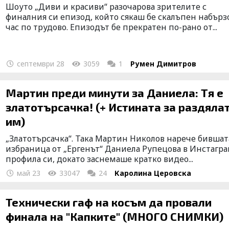
Шоуто „Диви и красиви“ разочарова зрителите с
финалния си епизод, който сякаш бе скалъпен набърз
час по трудово. Епизодът бе прекратен по-рано от...
септември 28
3059
1
Румен Димитров
Мартин преди минути за Даниела: Тя е
златотърсачка! (+ Истината за раздяла
им)
„Златотърсачка“. Така Мартин Николов нарече бившат
избраница от „Ергенът“ Даниела Рупецова в Инстагр
профила си, докато заснемаше кратко видео...
май 23
33047
24
Каролина Церовска
Технически гаф на косъм да провали
финала на "Капките" (МНОГО СНИМКИ)