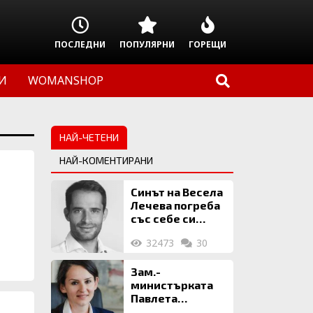
ПОСЛЕДНИ
ПОПУЛЯРНИ
ГОРЕЩИ
И
WOMANSHOP
НАЙ-ЧЕТЕНИ
НАЙ-КОМЕНТИРАНИ
Синът на Весела
Лечева погреба
със себе си
биткойни за 2
32473
30
млн. евро
Зам.-
министърката
Павлета
Пеловска