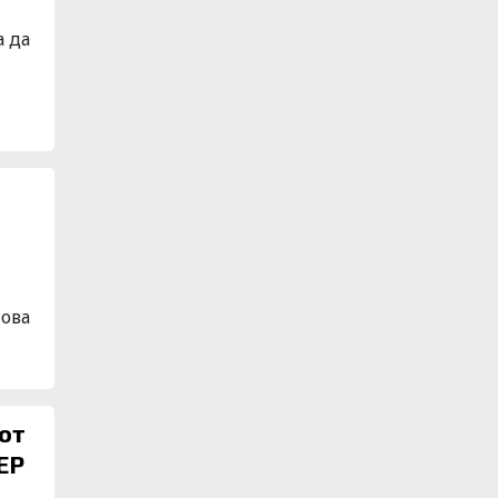
а да
това
от
ЕР