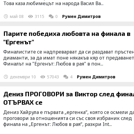
Това каза любимецът на народа Васил Ва...
май 08
3115
0
Румен Димитров
Парите победиха любовта на финала в
"Ергенът"
Финалистите се надпреварват да си раздават пръсте
диаманти, за да имат поне някакъв кяр от предаване
Финалът на "Ергенът: Любов в рая" в пон...
декември 10
57043
4
Румен Димитров
Дениз ПРОГОВОРИ за Виктор след фина
ОТЪРВАХ се
Дениз Хайрула е първата „ергенка“, която се осмели д
проговори за отношенията си със своя избраник след
финала на „Ергенът: Любов в рая“, разкри Int...