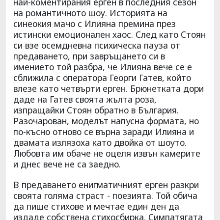
най-коментирания ерген в последния сезон
на романтичното шоу. Историята на
синеокия мачо с Илияна премина през
истински емоционален хаос. След като Стоян
си взе осемдневна психическа пауза от
предаването, при завръщането си в
имението той разбра, че Илияна вече се е
сближила с оператора Георги Гатев, който
влезе като четвърти ерген. Брюнетката дори
даде на Гатев своята жълта роза,
изпращайки Стоян обратно в България.
Разочарован, моделът напусна формата, но
по-късно отново се върна заради Илияна и
двамата излязоха като двойка от шоуто.
Любовта им обаче не оцеля извън камерите
и днес вече не са заедно.
В предаването енигматичният ерген разкри
своята голяма страст - поезията. Той обича
да пише стихове и мечтае един ден да
издаде собствена стихосбирка. Симпатягата