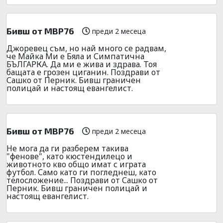
Бивш от МВР76
преди 2 месеца
Джоревец съм, но най много се радвам,
че Майка Ми е Бяла и Симпатична
БЪЛГАРКА. Да ми е жива и здрава. Тоя
бащата е грозен циганин. Поздрави от
Сашко от Перник. Бивш граничен
полицай и настоящ евангелист.
Бивш от МВР76
преди 2 месеца
Не мога да ги разберем такива
"фенове", като кюстендилецо и
животното кво общо имат с играта
футбол. Само като ги погледнеш, като
телосложение... Поздрави от Сашко от
Перник. Бивш граничен полицай и
настоящ евангелист.