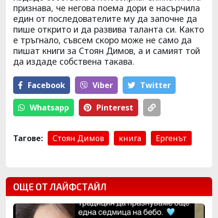
признава, че негова поема дори е насърчила
един от последователите му да започне да
пише открито и да развива таланта си. Както
е тръгнало, съвсем скоро може не само да
пишат книги за Стоян Димов, а и самият той
да издаде собствена такава.
Facebook
Viber
Тwitter
Whatsapp
Pinterest
Тагове:
Стоян Димов
книга
Ергенът
ОЩЕ ОТ ЛАЙФСТАЙЛ