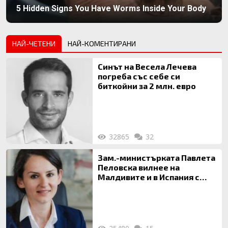
5 Hidden Signs You Have Worms Inside Your Body
НАЙ-ЧЕТЕНИ
НАЙ-КОМЕНТИРАНИ
Синът на Весела Лечева
погреба със себе си
биткойни за 2 млн. евро
32865
32
Зам.-министърката Павлета
Пеловска вилнее на
Малдивите и в Испания с
богата любовница – брокер
на недвижими имоти