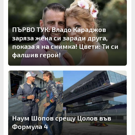
ПЪРВО ТУК: Владо Караджов
заряза жена си заради друга,
показа я на снимка! Цвети: Ти си
фалшив герой!
Наум Шопов срещу Цолов във
Формула 4