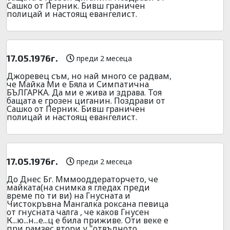
Сашко от Перник. Бивш граничен
полицай и настоящ евангелист.
17.05.1976г.
преди 2 месеца
Джоревец съм, но най много се радвам,
че Майка Ми е Бяла и Симпатична
БЪЛГАРКА. Да ми е жива и здрава. Тоя
бащата е грозен циганин. Поздрави от
Сашко от Перник. Бивш граничен
полицай и настоящ евангелист.
17.05.1976г.
преди 2 месеца
До Днес Бг. Мммооддераторчето, че
майката(на снимка я гледах преди
време по ти ви) на Гнусната и
Чистокръвна Мангалка роксана певица
от гнусната чалга , че каков Гнусен
К...ю...н...е...ц е била приживе. Оти веке е
при рамзес втори у "отвъдното