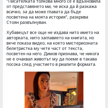
"Писателката толкова много се е вдъхновила
от представянето ми, че иска да й разкажа
всичко, за да може главата да бъде
посветена на моята история", разкрива
Стоян развълнуван.
Хубавецът все още не издава нито името на
авторката, нито заглавието на книгата, но
вече показа видео, на което мистериозната
белетристка му чете част от текста,
посветен на него. Димов признава, че никога
не е очаквал животът му да поеме в такава
посока след участието в риалити формата.