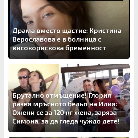
Драма вместо щастие: Кристина
Верославова е в болница с
високорискова бременност
Брутално отмъщение! Глория
развя мръсното бельо на Илия:
Ожени се за 120 кг жена, заряза
Симона, за да гледа чуждо дете!