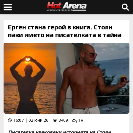
Ерген стана герой в книга. Стоян
пази името на писателката в тайна
16:07 | 02 юни 26
3409
18
Писателка увековечи историята на Стоян