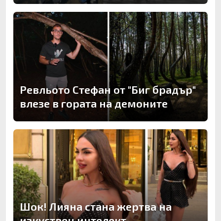
Ревльото Стефан от "Биг брадър"
влезе в гората на демоните
Шок! Лияна стана жертва на
изкуствен интелект