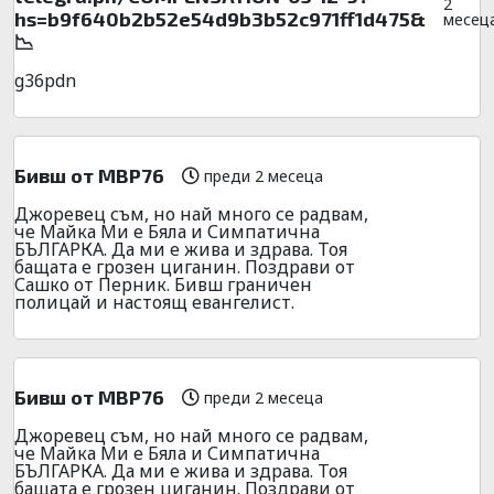
2
hs=b9f640b2b52e54d9b3b52c971ff1d475&
месец
📉
g36pdn
Бивш от МВР76
преди 2 месеца
Джоревец съм, но най много се радвам,
че Майка Ми е Бяла и Симпатична
БЪЛГАРКА. Да ми е жива и здрава. Тоя
бащата е грозен циганин. Поздрави от
Сашко от Перник. Бивш граничен
полицай и настоящ евангелист.
Бивш от МВР76
преди 2 месеца
Джоревец съм, но най много се радвам,
че Майка Ми е Бяла и Симпатична
БЪЛГАРКА. Да ми е жива и здрава. Тоя
бащата е грозен циганин. Поздрави от