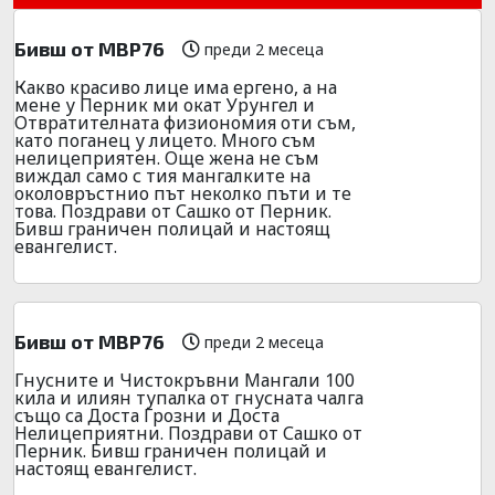
Бивш от МВР76
преди 2 месеца
Какво красиво лице има ергено, а на
мене у Перник ми окат Урунгел и
Отвратителната физиономия оти съм,
като поганец у лицето. Много съм
нелицеприятен. Още жена не съм
виждал само с тия мангалките на
околовръстнио път неколко пъти и те
това. Поздрави от Сашко от Перник.
Бивш граничен полицай и настоящ
евангелист.
Бивш от МВР76
преди 2 месеца
Гнусните и Чистокръвни Мангали 100
кила и илиян тупалка от гнусната чалга
също са Доста Грозни и Доста
Нелицеприятни. Поздрави от Сашко от
Перник. Бивш граничен полицай и
настоящ евангелист.