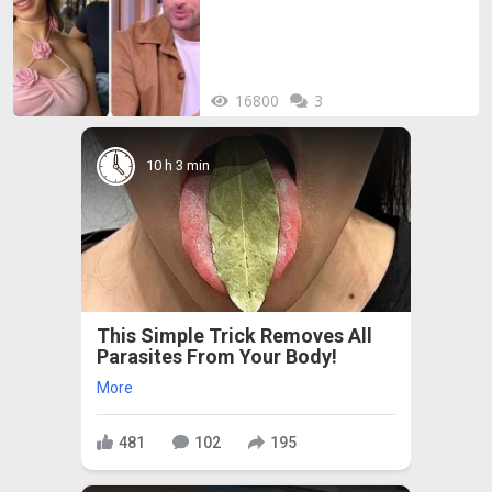
16800
3
10 h 3 min
This Simple Trick Removes All
Parasites From Your Body!
More
481
102
195