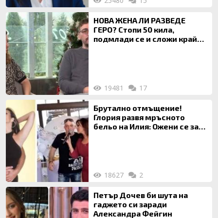
25480
15
НОВА ЖЕНА ЛИ РАЗВЕДЕ
ГЕРО? Стопи 50 кила,
подмлади се и сложи край
на 20-годишен брак
19481
17
Брутално отмъщение!
Глория развя мръсното
бельо на Илия: Ожени се за
120 кг жена, заряза Симона,
за да гледа чуждо дете!
18627
2
Петър Дочев би шута на
гаджето си заради
Александра Фейгин