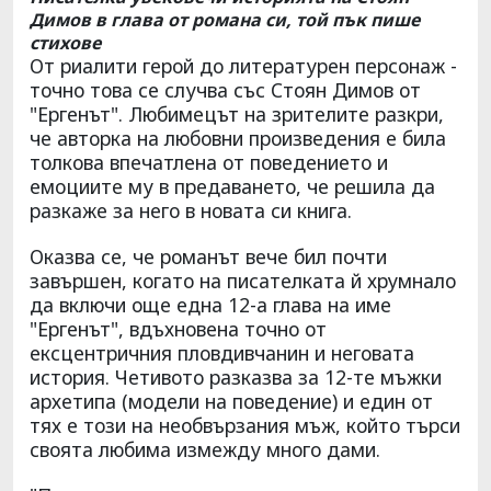
Димов в глава от романа си, той пък пише
стихове
От риалити герой до литературен персонаж -
точно това се случва със Стоян Димов от
"Ергенът". Любимецът на зрителите разкри,
че авторка на любовни произведения е била
толкова впечатлена от поведението и
емоциите му в предаването, че решила да
разкаже за него в новата си книга.
Оказва се, че романът вече бил почти
завършен, когато на писателката й хрумнало
да включи още една 12-а глава на име
"Ергенът", вдъхновена точно от
ексцентричния пловдивчанин и неговата
история. Четивото разказва за 12-те мъжки
архетипа (модели на поведение) и един от
тях е този на необвързания мъж, който търси
своята любима измежду много дами.