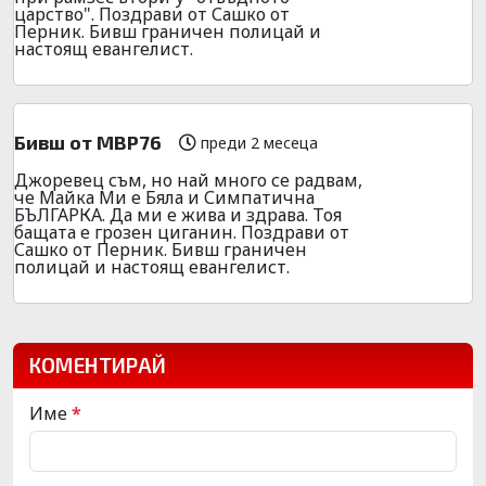
царство". Поздрави от Сашко от
Перник. Бивш граничен полицай и
настоящ евангелист.
Бивш от МВР76
преди 2 месеца
Джоревец съм, но най много се радвам,
че Майка Ми е Бяла и Симпатична
БЪЛГАРКА. Да ми е жива и здрава. Тоя
бащата е грозен циганин. Поздрави от
Сашко от Перник. Бивш граничен
полицай и настоящ евангелист.
КОМЕНТИРАЙ
Име
*