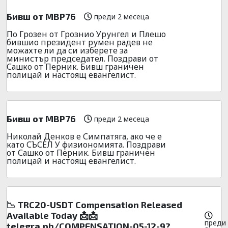
Бивш от МВР76
преди 2 месеца
По Грозен от Грознио Урунгел и Плешо
бившио президент румен радев не
можахте ли да си изберете за
министър председател. Поздрави от
Сашко от Перник. Бивш граничен
полицай и настоящ евангелист.
Бивш от МВР76
преди 2 месеца
Николай Денков е Симпатяга, ако че е
като СЪСЕЛ У физиономията. Поздрави
от Сашко от Перник. Бивш граничен
полицай и настоящ евангелист.
📉 TRC20-USDT Compensation Released
Available Today 📩📩
преди
telegra.ph/COMPENSATION-05-12-9?