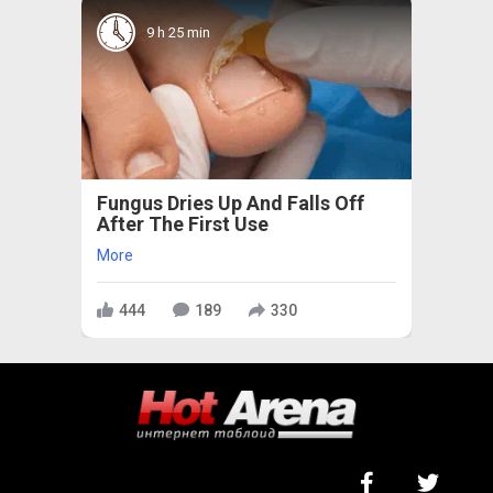
9 h 25 min
Fungus Dries Up And Falls Off
After The First Use
More
444
189
330