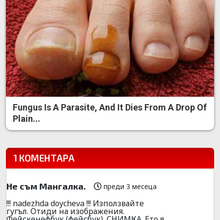
Fungus Is A Parasite, And It Dies From A Drop Of
Plain...
1 КОМЕНТАРА
Не съм Мангалка.
преди 3 месеца
!!! nadezhda doycheva !!! Използвайте
гугъл. Отиди на изображения.
Фейскенефбук (фейсбук). СНИМКА. Ето я