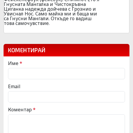
Гнусната Мангалка и Чистокръвна
Циганка надежда дойчева с Грознио и
Увиснал Нос. Само майка ми и баща ми
са Гнусни Мангали. Откъде го вадиш
това самочувствие.
КОМЕНТИРАЙ
Име
*
Email
Коментар
*