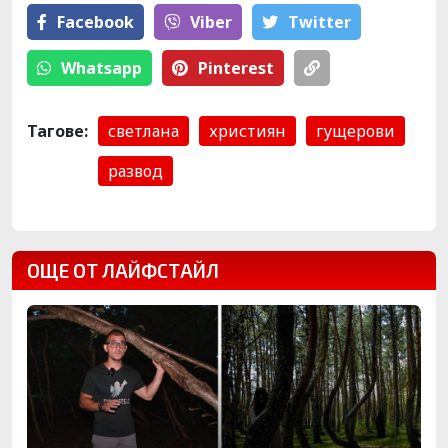
Facebook
Viber
Тwitter
Whatsapp
Pinterest
Тагове:
светлана
християн
гущерови
развод
ОЩЕ ОТ ЛАЙФСТАЙЛ