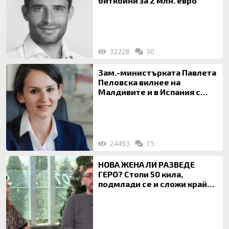
биткойни за 2 млн. евро
32228
30
Зам.-министърката Павлета
Пеловска вилнее на
Малдивите и в Испания с
богата любовница – брокер
на недвижими имоти
24493
15
НОВА ЖЕНА ЛИ РАЗВЕДЕ
ГЕРО? Стопи 50 кила,
подмлади се и сложи край
на 20-годишен брак