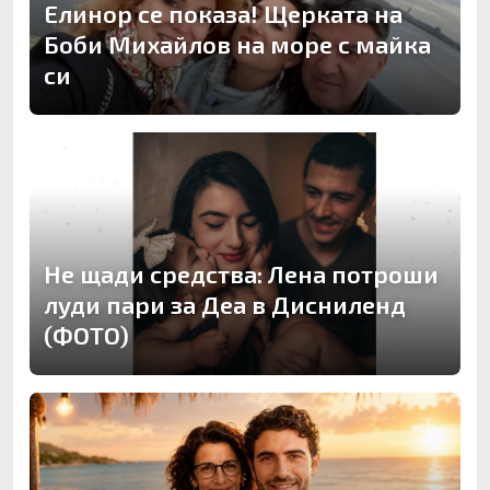
Елинор се показа! Щерката на
Боби Михайлов на море с майка
си
Не щади средства: Лена потроши
луди пари за Деа в Дисниленд
(ФОТО)