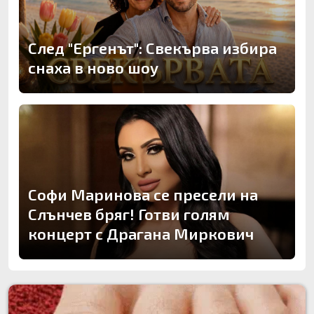
След "Ергенът": Свекърва избира
снаха в ново шоу
Софи Маринова се пресели на
Слънчев бряг! Готви голям
концерт с Драгана Миркович