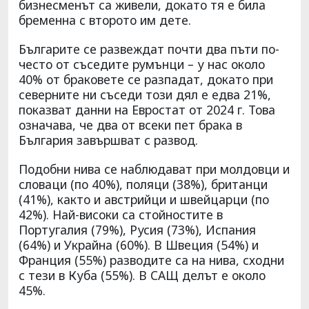
бизнесменът са живели, докато тя е била
бременна с второто им дете.
Българите се развеждат почти два пъти по-
често от съседите румънци – у нас около
40% от браковете се разпадат, докато при
северните ни съседи този дял е едва 21%,
показват данни на Евростат от 2024 г. Това
означава, че два от всеки пет брака в
България завършват с развод.
Подобни нива се наблюдават при молдовци и
словаци (по 40%), поляци (38%), британци
(41%), както и австрийци и швейцарци (по
42%). Най-високи са стойностите в
Португалия (79%), Русия (73%), Испания
(64%) и Украйна (60%). В Швеция (54%) и
Франция (55%) разводите са на нива, сходни
с тези в Куба (55%). В САЩ делът е около
45%.