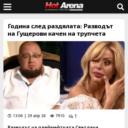
Година след раздялата: Разводът
на Гущерови качен на трупчета
13:06 | 29 апр 26
7910
1
Разводът на плеймейтката Светлана