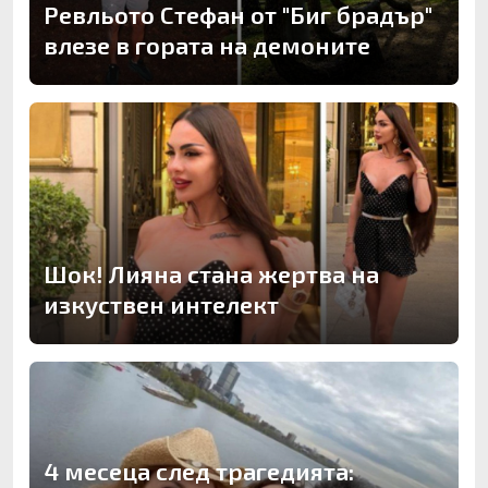
Ревльото Стефан от "Биг брадър"
влезе в гората на демоните
Шок! Лияна стана жертва на
изкуствен интелект
4 месеца след трагедията: