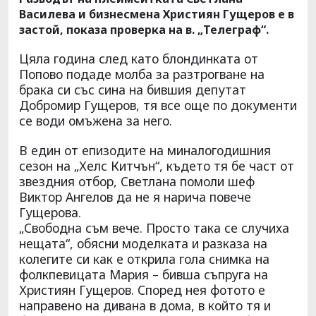
Василева и бизнесмена Християн Гущеров е в
застой, показа проверка на в. „Телеграф“.
Цяла година след като блондинката от
Попово подаде молба за разтрогване на
брака си със сина на бившия депутат
Добромир Гущеров, тя все още по документи
се води омъжена за него.
В един от епизодите на миналогодишния
сезон на „Хелс Китчън“, където тя бе част от
звездния отбор, Светлана помоли шеф
Виктор Ангелов да не я нарича повече
Гущерова.
„Свободна съм вече. Просто така се случиха
нещата“, обясни моделката и разказа на
колегите си как е открила гола снимка на
фолкпевицата Мария – бивша съпруга на
Християн Гущеров. Според нея фотото е
направено на дивана в дома, в който тя и