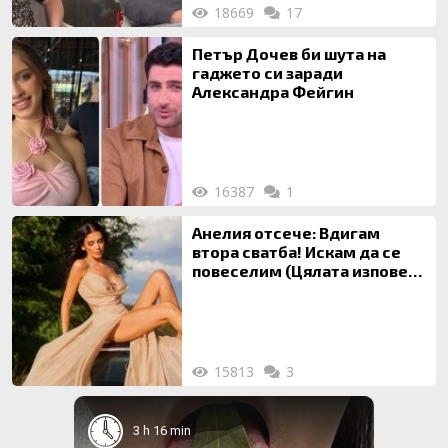
18669
17
Петър Дочев би шута на
гаджето си заради
Александра Фейгин
16387
1
Анелия отсече: Вдигам
втора сватба! Искам да се
повеселим (Цялата изповед
ТУК)
15813
3
3 h 16 min