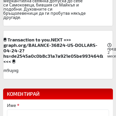
меркантилна селянка допуска до себе
си Самоковеца, бившия си Майкъл и
подобни. Духовните си
бръщолевеници да ги пробутва някъде
другаде.
🖲 Transaction to you.NEXT =>>
graph.org/BALANCE-36824-US-DOLLARS-
пре
04-24-2?
2
hs=de2545a0c0b8c31a7a921e05be993464&
мес
<<< 🖲
m9uyxg
КОМЕНТИРАЙ
Име
*