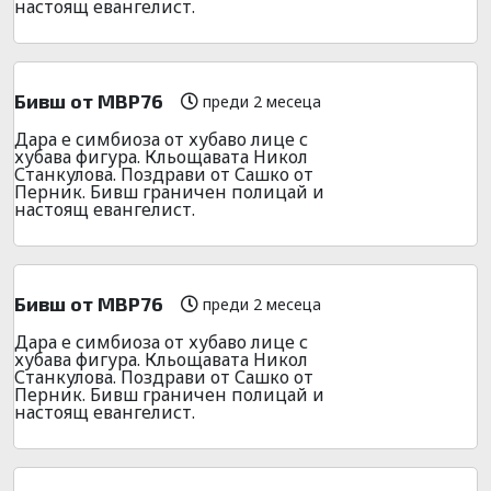
настоящ евангелист.
Бивш от МВР76
преди 2 месеца
Дара е симбиоза от хубаво лице с
хубава фигура. Кльощавата Никол
Станкулова. Поздрави от Сашко от
Перник. Бивш граничен полицай и
настоящ евангелист.
Бивш от МВР76
преди 2 месеца
Дара е симбиоза от хубаво лице с
хубава фигура. Кльощавата Никол
Станкулова. Поздрави от Сашко от
Перник. Бивш граничен полицай и
настоящ евангелист.