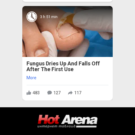
3 h 51 min
Fungus Dries Up And Falls Off
After The First Use
More
483
127
117