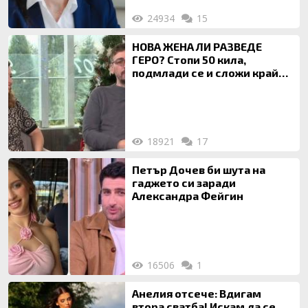
24934
15
НОВА ЖЕНА ЛИ РАЗВЕДЕ
ГЕРО? Стопи 50 кила,
подмлади се и сложи край
на 20-годишен брак
18921
17
Петър Дочев би шута на
гаджето си заради
Александра Фейгин
16506
1
Анелия отсече: Вдигам
втора сватба! Искам да се