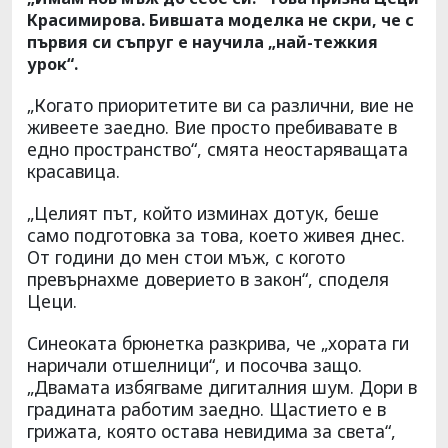
Красимирова. Бившата моделка не скри, че с
първия си съпруг е научила „най-тежкия
урок“.
„Когато приоритетите ви са различни, вие не
живеете заедно. Вие просто пребивавате в
едно пространство“, смята неостаряващата
красавица.
„Целият път, който изминах дотук, беше
само подготовка за това, което живея днес.
От години до мен стои мъж, с когото
превърнахме доверието в закон“, споделя
Цеци.
Синеоката брюнетка разкрива, че „хората ги
наричали отшелници“, и посочва защо.
„Двамата избягваме дигиталния шум. Дори в
градината работим заедно. Щастието е в
грижата, която остава невидима за света“,