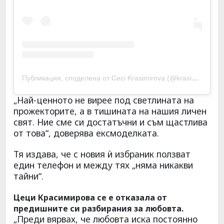
Публикация, споделена от Ceci Krasimirova (@krasimirovaceci)
„Най-ценното не вирее под светлината на
прожекторите, а в тишината на нашия личен
свят. Ние сме си достатъчни и съм щастлива
от това“, доверява ексмоделката.
Тя издава, че с новия ѝ избраник ползват
един телефон и между тях „няма никакви
тайни“.
Цеци Красимирова се е отказала от
предишните си разбирания за любовта.
„Преди вярвах, че любовта иска постоянно