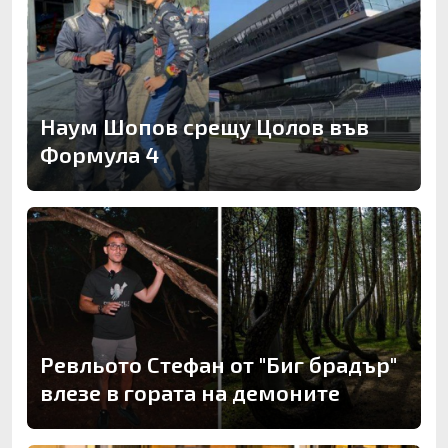
Наум Шопов срещу Цолов във
Формула 4
Ревльото Стефан от "Биг брадър"
влезе в гората на демоните