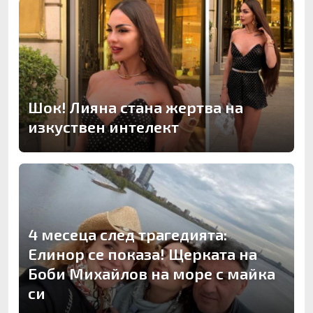
Шок! Лияна стана жертва на
изкуствен интелект
4 месеца след трагедията:
Елинор се показа! Щерката на
Боби Михайлов на море с майка
си