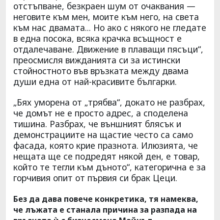
отстъпване, безкраен шум от очаквания —
неговите към мен, моите към него, на света
към нас двамата... Но ако с някого не гледате
в една посока, всяка крачка всъщност е
отдалечаване. Движение в плаващи пясъци“,
преосмисля вижданията си за истински
стойностното във връзката между двама
души една от най-красивите българки.
„Бях уморена от „трябва“, докато не разбрах,
че домът не е просто адрес, а споделена
тишина. Разбрах, че външният блясък и
демонстрациите на щастие често са само
фасада, която крие празнота. Илюзията, че
нещата ще се подредят някой ден, е товар,
който те тегли към дъното“, категорична е за
горчивия опит от първия си брак Цеци.
Без да дава повече конкретика, тя намеква,
че лъжата е станала причина за разпада на