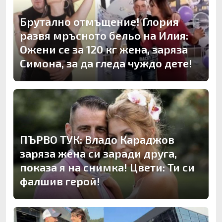
Брутално отмъщение! Глория
развя мръсното бельо на Илия:
Ожени се за 120 кг жена, заряза
Симона, за да гледа чуждо дете!
ПЪРВО ТУК: Владо Караджов
заряза жена си заради друга,
показа я на снимка! Цвети: Ти си
фалшив герой!