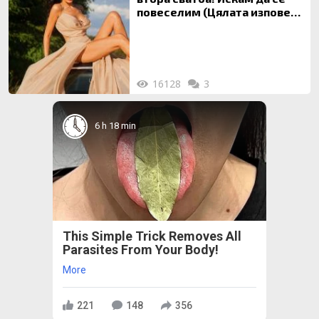
повеселим (Цялата изповед
ТУК)
16128
3
6 h 18 min
This Simple Trick Removes All
Parasites From Your Body!
More
221
148
356