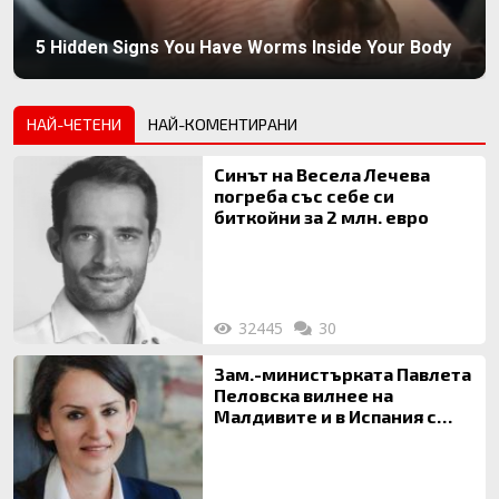
5 Hidden Signs You Have Worms Inside Your Body
НАЙ-ЧЕТЕНИ
НАЙ-КОМЕНТИРАНИ
Синът на Весела Лечева
погреба със себе си
биткойни за 2 млн. евро
32445
30
Зам.-министърката Павлета
Пеловска вилнее на
Малдивите и в Испания с
богата любовница – брокер
на недвижими имоти