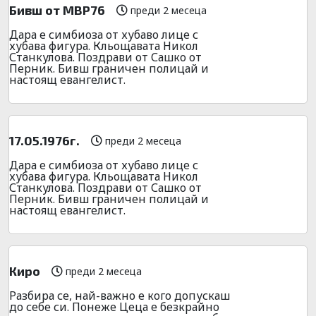
Бивш от МВР76
преди 2 месеца
Дара е симбиоза от хубаво лице с
хубава фигура. Кльощавата Никол
Станкулова. Поздрави от Сашко от
Перник. Бивш граничен полицай и
настоящ евангелист.
17.05.1976г.
преди 2 месеца
Дара е симбиоза от хубаво лице с
хубава фигура. Кльощавата Никол
Станкулова. Поздрави от Сашко от
Перник. Бивш граничен полицай и
настоящ евангелист.
Киро
преди 2 месеца
Разбира се, най-важно е кого допускаш
до себе си. Понеже Цеца е безкрайно