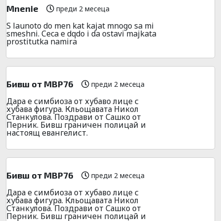
Mnenie
преди 2 месеца
S launoto do men kat kajat mnogo sa mi
smeshni. Ceca e dqdo i da ostavi majkata
prostitutka namira
Бивш от МВР76
преди 2 месеца
Дара е симбиоза от хубаво лице с
хубава фигура. Кльощавата Никол
Станкулова. Поздрави от Сашко от
Перник. Бивш граничен полицай и
настоящ евангелист.
Бивш от МВР76
преди 2 месеца
Дара е симбиоза от хубаво лице с
хубава фигура. Кльощавата Никол
Станкулова. Поздрави от Сашко от
Перник. Бивш граничен полицай и