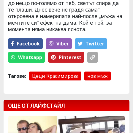
до нещо по-голямо от теб, светът спира да
те плаши. Днес вече не градя сама“,
откровена е намерилата най-после „мъжа на
мечтите си“ ефектна дама. Кой е той, за
момента няма никаква яснота.
Facebook
Viber
Тwitter
Whatsapp
Pinterest
Тагове:
Цеци Красимирова
нов мъж
ОЩЕ ОТ ЛАЙФСТАЙЛ