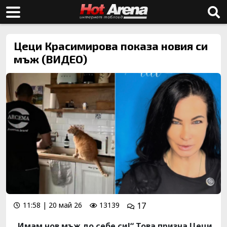
Цеци Красимирова показа новия си
мъж (ВИДЕО)
11:58 | 20 май 26
13139
17
„Имам нов мъж до себе си!“ Това призна Цеци