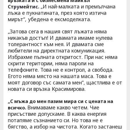
връзката ѝ с бизнесмена Майкъл
„И най-малката и премълчана
Струмейтис.
лъжа е пукнатината, през която изтича
мирът“, убедена е ексмоделката.
„Затова сега в нашия свят лъжата няма
никакъв достъп! И двамата имаме нулева
толерантност към нея. И двамата сме
любители на директната комуникация.
Избрахме пълната откритост. При нас няма
скрити територии, няма пароли на
телефоните. Това не е контрол, а свобода.
Егото няма място на нашата маса. Това е
моят договор със самата мен“, щастлива е от
новата си връзка Красимирова.
„С мъжа до мен пазим мира си с цената на
Внимаваме какво четем. Чие
всичко.
присъствие допускаме. В каква енергия
потапяме съзнанието си. Но това не е
бягство, а избор на чистота. Когато застанеш